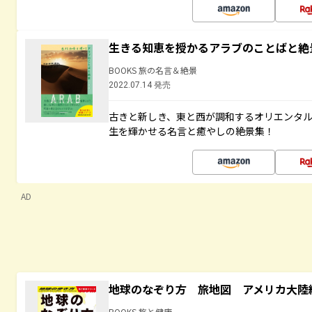
生きる知恵を授かるアラブのことばと絶
BOOKS 旅の名言＆絶景
2022.07.14 発売
古きと新しき、東と西が調和するオリエンタ
生を輝かせる名言と癒やしの絶景集！
AD
地球のなぞり方 旅地図 アメリカ大陸
BOOKS 旅と健康