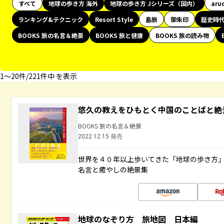
すべて
地球の歩き方 海外
地球の歩き方 Jシリーズ（国内）
aru
ランキング&テクニック
Resort Style
島旅
御朱印
歴史時
BOOKS 旅の名言＆絶景
BOOKS 旅と健康
BOOKS 旅の読み物
1〜20件/221件中 を表示
悠久の教えをひもとく中国のことばと絶
BOOKS 旅の名言＆絶景
2022.12.15 発売
世界を４０年以上歩いてきた「地球の歩き方
名言と癒やしの絶景集
地球のなぞり方 旅地図 日本編