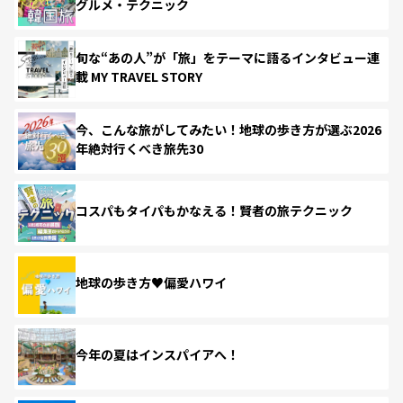
グルメ・テクニック
旬な“あの人”が「旅」をテーマに語るインタビュー連
載 MY TRAVEL STORY
今、こんな旅がしてみたい！地球の歩き方が選ぶ2026
年絶対行くべき旅先30
コスパもタイパもかなえる！賢者の旅テクニック
地球の歩き方♥偏愛ハワイ
今年の夏はインスパイアへ！