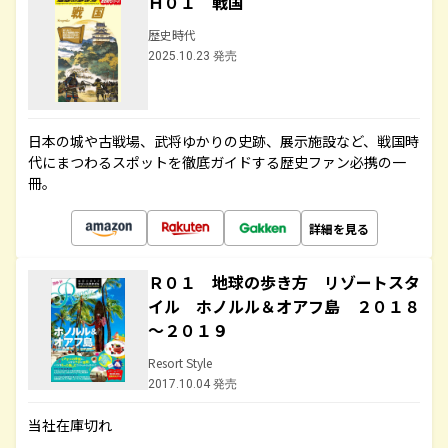
Ｈ０１ 戦国
歴史時代
2025.10.23 発売
日本の城や古戦場、武将ゆかりの史跡、展示施設など、戦国時
代にまつわるスポットを徹底ガイドする歴史ファン必携の一
冊。
詳細を見る
Ｒ０１ 地球の歩き方 リゾートスタ
イル ホノルル＆オアフ島 ２０１８
～２０１９
Resort Style
2017.10.04 発売
当社在庫切れ