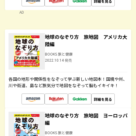
詳細を見る
AD
地球のなぞり方 旅地図 アメリカ大
陸編
BOOKS 旅と健康
2022.10.14 発売
各国の地形や関係性をなぞって学ぶ新しい地図本！国境や州、
川や街道、島など旅気分で地図をなぞって脳もイキイキ！
詳細を見る
地球のなぞり方 旅地図 ヨーロッパ
編
BOOKS 旅と健康