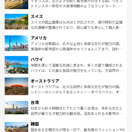
ルリンの文化的活気、バイエルン州のアルプスの絶景、そ
イギリスは、古きよき伝統と最先端が共存する国。ウェス
らに、パリ以外の地域にも魅力が溢れており、どの街角に
してライン川沿いのワイン畑といった風景は必見。ビール
トミンスター寺院や大英博物館のようなランドマーク、歴
も豊かな歴史と文化が息づいている。パリ以外の個性あふ
とソーセージを味わいながら地元の人と過ごす楽しい時間
史ある大学都市、美しい丘陵地帯や牧歌的な風景など、エ
れる地方に足を運ぶとそれぞれで全く異なる文化を体験で
スイス
は、お酒好きな人にはぜひ体験してほしい。 なお、新着の
リアごとに異なる魅力がある。また、優雅なアフタヌーン
きるだろう。 なお、新着のフランス情報は
コンテンツ一覧
ドイツ情報は
コンテンツ一覧
を参照してほしい。
ティー、ビール好きにはたまらない英国パブ、サッカー観
スイスの国土面積は九州ほどの広さだが、運行時刻が正確
を参照してほしい。
戦など、本場だからこそできる体験も豊富。イギリスを旅
な交通網が整備されており、初心者でも安心して個人旅行
して楽しみつくそう。 なお、新着のイギリス情報は
コンテ
を楽しめる。日本同様に時刻表どおりの旅が可能だ。中世
アメリカ
ンツ一覧
を参照してほしい。
の建物がそのまま残る町や、スイスならではのユニークな
博物館もあり、アルプス観光だけでなく町歩きも満喫する
アメリカ合衆国は、広大な土地と多様な文化が魅力の国。
ことができる。国民の所得が高いため物価も高いが、旅行
東海岸の都市部から西海岸のカリフォルニアまで、訪れる
者向けの交通パス提供のサービスもあり、うまく活用すれ
場所ごとに異なる風景と体験が待っている。ニューヨーク
ハワイ
ば市内交通費無料で観光を楽しむこともできる。 なお、新
のような巨大都市は、観光、ショッピング、エンターテイ
着のスイス情報は
コンテンツ一覧
を参照してほしい。
ンメントが詰まった刺激的なスポットだ。一方、アメリカ
年間を通じて温暖な気候に恵まれ、多くの島で構成される
西部には大自然が広がり、グランドキャニオンやイエロー
ハワイは、どの島も独自の魅力をもっている。大自然の神
ストーン国立公園といった絶景が堪能できる。さらに、南
秘を感じたいなら、火山が生み出した壮大な景観を誇るハ
オーストラリア
部のニューオーリンズでは、音楽と美食が融合した独特の
ワイ島は見逃せない。また、定番の観光地といえばオアフ
文化が魅力。旅行者はアメリカの各地域で異なる魅力を楽
島だが、静かな自然を求めるならマウイ島やカウアイ島が
オーストラリアは、壮大な自然と多様な文化が魅力の国。
しみながら、その多様性と豊かな歴史を感じることができ
おすすめ。エメラルドグリーンに輝く海をはじめ、豊かな
シドニーのシンボルであるシドニー・オペラハウス、オー
るだろう。車でのロードトリップや列車の旅も、アメリカ
文化や歴史が息づいている。「アロハスピリット」と呼ば
ストラリア東海岸北部に広がる大サンゴ礁地帯グレートバ
ならではの贅沢な旅のスタイルだ。 なお、新着のアメリカ
台湾
れるおもてなしの心で訪れる人々を迎えてくれるハワイの
リアリーフや大陸中央部にそびえるウルル（エアーズロッ
情報は
コンテンツ一覧
を参照してほしい。
人々、おいしいローカルフードやハワイアンミュージッ
ク）、タスマニアの美しい原生林やケアンズの熱帯雨林な
日本から約４時間ほどでたどり着く台湾は、多彩な文化と
ク、伝統的なフラダンスなど、すべてがハワイの魅力を彩
ど、見どころがたくさん。また、カフェやワイン、オージ
自然が織りなす魅力的な観光地。活気あふれる大都市の台
っている。訪れるたびに新しい発見と感動が待っているハ
ービーフなどの食文化も豊かで、美味しいものであふれて
北やノスタルジックな町並みが人気な九份（ジォウフェ
ワイを、存分に味わってほしい。 なお、新着のハワイ情報
韓国
いる。アクティビティも充実しており、サーフィンやダイ
ン）、静ひつな山岳地帯である台湾東部など、都市の喧騒
は
コンテンツ一覧
を参照してほしい。
ビング、ハイキングなど、アウトドア好きにはたまらな
と山間の静けさが共存しており、訪れる人に新しい発見と
歴史ある王朝文化が残る一方で、最先端のファッションやK