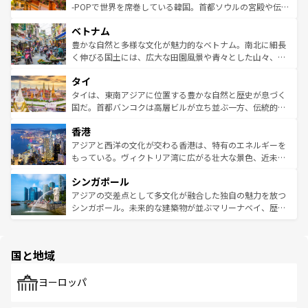
い。オーストラリアの多彩な魅力を存分に味わいつくそ
驚きをもたらしてくれる。また、奥深い台湾の食文化も魅
-POPで世界を席巻している韓国。首都ソウルの宮殿や伝統
う。 なお、新着のオーストラリア情報は
コンテンツ一覧
を
力で、夜市などの屋台グルメから高級料理、ヘルシーで美
家屋が並ぶエリアでは韓国の歴史と文化に浸ることがで
参照してほしい。
ベトナム
容にもいいと評判のスイーツなど、バラエティ豊かな料理
き、地方に足を延ばせば四季折々の自然美を楽しむことが
が味わえる。 なお、新着の台湾情報は
コンテンツ一覧
を参
できる。そして、キムチや焼肉、絶品のストリートフード
豊かな自然と多様な文化が魅力的なベトナム。南北に細長
照してほしい。
まで、さまざまな韓国料理が待っている。夜には、韓国な
く伸びる国土には、広大な田園風景や青々とした山々、世
らではのナイトライフも堪能できる。あたたかいホスピタ
界遺産に登録された壮大な自然景観が点在し、都市部では
タイ
リティに包まれながら、韓国の多彩な魅力を心ゆくまで味
急速な発展と共に伝統が息づく。ハノイの古い町並みやホ
わってみてほしい。 なお、新着の韓国情報は
コンテンツ一
ーチミン市のフランス統治時代の建物も、独特の雰囲気を
タイは、東南アジアに位置する豊かな自然と歴史が息づく
覧
を参照してほしい。
醸し出している。また、バラエティの豊かさとおいしさで
国だ。首都バンコクは高層ビルが立ち並ぶ一方、伝統的な
世界中の食通を魅了してやまないベトナム料理も魅力のひ
寺院や市場がいたるところに点在し、古きよき文化と現代
香港
とつ。フォーやバインミー、ベトナムコーヒーなどは、ぜ
の活気が交差している。北部ではチェンマイなどの山岳地
ひ現地で味わいたい。どの地域を訪れてもあたたかい人々
帯で自然と触れ合い、南部ではプーケットやクラビの美し
アジアと西洋の文化が交わる香港は、特有のエネルギーを
が旅行者を迎えてくれるので、きっと忘れられない旅にな
いビーチでリゾート気分を楽しむことができる。タイ料理
もっている。ヴィクトリア湾に広がる壮大な景色、近未来
るはずだ。 なお、新着のベトナム情報は
コンテンツ一覧
を
は世界的に有名で、屋台から高級レストランまで味覚を刺
的なアートスポット、そして歴史と現代が融合した町並
参照してほしい。
シンガポール
激する。気候は一年中温暖で、どの季節にも異なる楽しみ
み、どこを訪れても感動するはず。観光スポットが密集し
が待っている。親しみやすいタイの人々、仏教を中心とし
ており、効率よく見どころを回れるのも魅力。息をのむよ
アジアの交差点として多文化が融合した独自の魅力を放つ
た文化、そして多様な観光資源が、訪れる旅人を魅了し続
うな絶景から文化的な体験まで、香港を存分に楽しみ尽く
シンガポール。未来的な建築物が並ぶマリーナベイ、歴史
ける。 なお、新着のタイ情報は
コンテンツ一覧
を参照して
そう。 なお、新着の香港情報は
コンテンツ一覧
を参照して
と伝統を感じられるエスニックタウン、多数の緑豊かな公
ほしい。
ほしい。
園や自然保護区など、自然が調和した近代的な景観と文化
の多様性あふれるカラフルな町は、どこを歩いても新しい
国と地域
発見がある。さらに、治安のよさや充実した公共交通機関
も、旅行者にとっては魅力的なポイント。グルメも豊富
で、ホーカーズは地元の風情を楽しめる外せないスポット
ヨーロッパ
だ。訪れる人を飽きさせないシンガポールで、多様な魅力
を体感しよう。 なお、新着のシンガポール情報は
コンテン