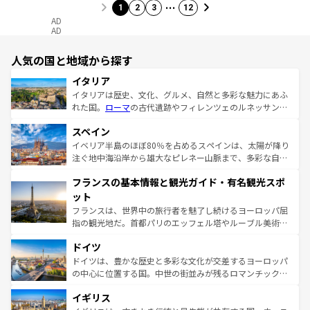
…
1
2
3
12
AD
AD
人気の国と地域から探す
イタリア
イタリアは歴史、文化、グルメ、自然と多彩な魅力にあふ
れた国。
ローマ
の古代遺跡やフィレンツェのルネッサンス
美術、ヴェネツィアの運河など、歴史あるスポットはもち
スペイン
ろん、トスカーナの美しい田園風景やアマルフィ海岸の絶
景など、自然景観も見逃せない。観光の合間には、本場の
イベリア半島のほぼ80％を占めるスペインは、太陽が降り
ピザやパスタなど、絶品のイタリア料理を堪能することも
注ぐ地中海沿岸から雄大なピレネー山脈まで、多彩な自然
できる。朝目覚めてから夜眠るまで、すべての瞬間を楽し
と文化が詰まったヨーロッパ屈指の旅行先だ。多様な地域
フランスの基本情報と観光ガイド・有名観光スポ
ませてくれるイタリアで、忘れられない旅をしてみよう！
文化が根付くこの国では、情熱的なフラメンコ、熱気あふ
なお、新着のイタリア情報は
コンテンツ一覧
を参照してほ
れる闘牛、そして美味しいタパスが生活の一部となってい
ット
しい。
る。首都マドリードの洗練された雰囲気や、バルセロナの
フランスは、世界中の旅行者を魅了し続けるヨーロッパ屈
アートに溢れた街角から、地方では古代ローマ遺跡や中世
指の観光地だ。首都パリのエッフェル塔やルーブル美術館
の城塞都市、穏やかなビーチリゾートまで多彩な表情を見
といった象徴的なスポットから、田舎町の古風な美しさま
せる。地方によって風土や気候が異なるスペインはその個
ドイツ
で、幅広い魅力が詰まっている。華麗な宮殿、歴史的な大
性で訪れる人を魅了する。 なお、新着のスペイン情報は
コ
聖堂、美しいビーチ、そして豊かな自然が、訪れる者を心
ドイツは、豊かな歴史と多彩な文化が交差するヨーロッパ
ンテンツ一覧
を参照してほしい。
から魅了する。また、フランスは美食の国としても知ら
の中心に位置する国。中世の街並みが残るロマンチック街
れ、フランス料理はユネスコ無形文化遺産にも登録されて
道から、未来を先取りするようなモダンな都市まで多様な
イギリス
いる。シャンパンの発祥地であるランス、プロヴァンスの
顔を持つこの国は、どこを歩いても飽きることがない。ベ
香り高いラベンダー畑など、多彩な楽しみ方が可能だ。さ