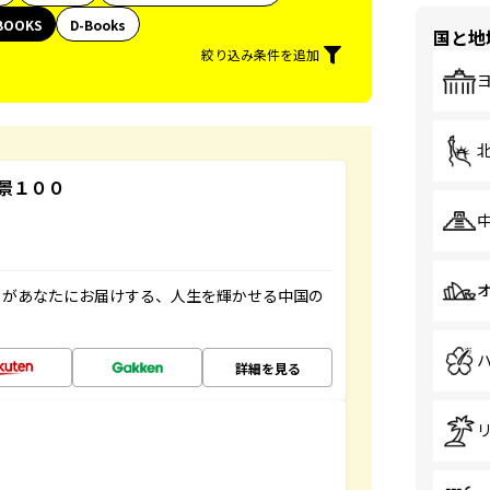
BOOKS
D-Books
国と地
絞り込み条件を追加
景１００
」があなたにお届けする、人生を輝かせる中国の
詳細を見る