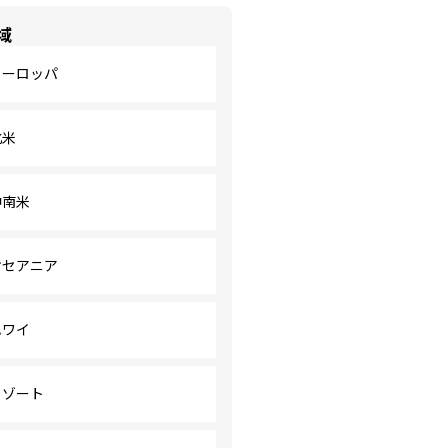
域
ヨーロッパ
北米
中南米
オセアニア
ハワイ
リゾート