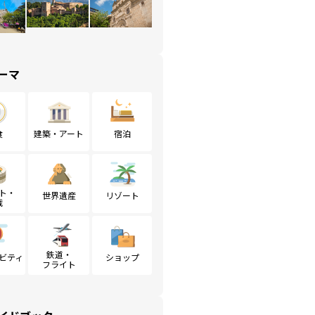
ーマ
食
建築・アート
宿泊
ト・
世界遺産
リゾート
戦
鉄道・
ビティ
ショップ
フライト