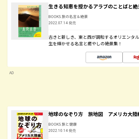
生きる知恵を授かるアラブのことばと絶
BOOKS 旅の名言＆絶景
2022.07.14 発売
古きと新しき、東と西が調和するオリエンタ
生を輝かせる名言と癒やしの絶景集！
AD
地球のなぞり方 旅地図 アメリカ大陸
BOOKS 旅と健康
2022.10.14 発売