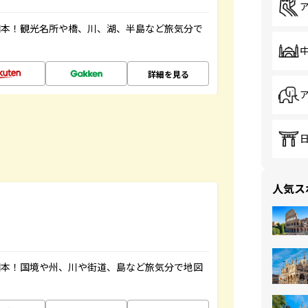
図本！観光名所や橋、川、湖、半島など旅気分で
詳細を見る
人気ス
図本！国境や州、川や街道、島など旅気分で地図