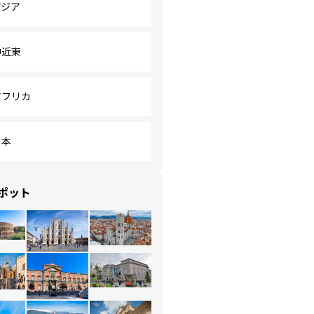
アジア
中近東
アフリカ
日本
ポット