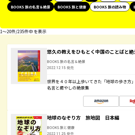
BOOKS 旅の名言＆絶景
BOOKS 旅と健康
BOOKS 旅の読み物
1〜20件/235件中 を表示
悠久の教えをひもとく中国のことばと絶
BOOKS 旅の名言＆絶景
2022.12.15 発売
世界を４０年以上歩いてきた「地球の歩き方
名言と癒やしの絶景集
地球のなぞり方 旅地図 日本編
BOOKS 旅と健康
2022.11.25 発売