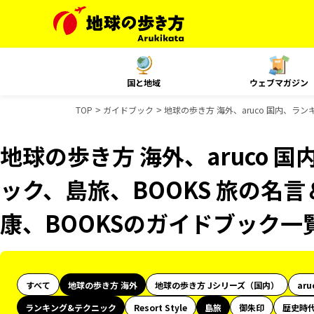
国と地域
ウェブマガジン
TOP
ガイドブック
地球の歩き方 海外、aruco 国内、ラ
地球の歩き方 海外、aruco 
ック、島旅、BOOKS 旅の名言
康、BOOKSのガイドブック一
すべて
地球の歩き方 海外
地球の歩き方 Jシリーズ（国内）
aru
ランキング&テクニック
Resort Style
島旅
御朱印
歴史時