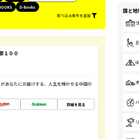
BOOKS
D-Books
国と地
絞り込み条件を追加
景１００
」があなたにお届けする、人生を輝かせる中国の
詳細を見る