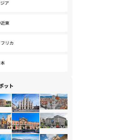
アジア
中近東
アフリカ
日本
ポット