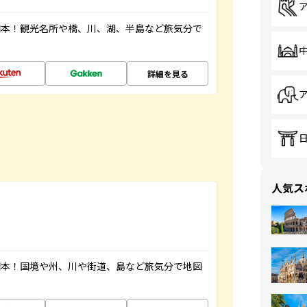
図本！観光名所や橋、川、湖、半島など旅気分で
詳細を見る
人気ス
図本！国境や州、川や街道、島など旅気分で地図