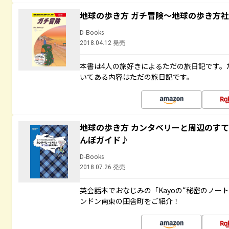
地球の歩き方 ガチ冒険～地球の歩き方
D-Books
2018.04.12 発売
本書は4人の旅好きによるただの旅日記です。
いてある内容はただの旅日記です。
地球の歩き方 カンタベリーと周辺のす
んぽガイド♪
D-Books
2018.07.26 発売
英会話本でおなじみの「Kayoの“秘密のノー
ンドン南東の田舎町をご紹介！