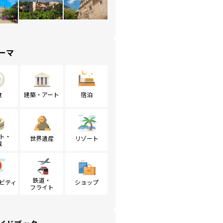
ーマ
食
建築・アート
宿泊
ト・
世界遺産
リゾート
戦
鉄道・
ビティ
ショップ
フライト