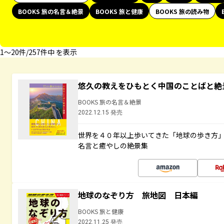
BOOKS 旅の名言＆絶景
BOOKS 旅と健康
BOOKS 旅の読み物
1〜20件/257件中 を表示
悠久の教えをひもとく中国のことばと絶
BOOKS 旅の名言＆絶景
2022.12.15 発売
世界を４０年以上歩いてきた「地球の歩き方
名言と癒やしの絶景集
地球のなぞり方 旅地図 日本編
BOOKS 旅と健康
2022.11.25 発売