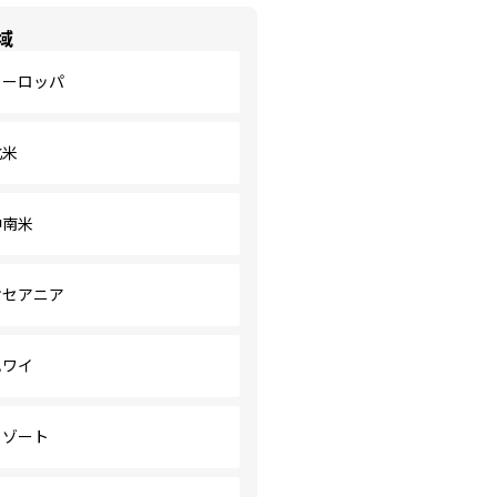
域
ヨーロッパ
北米
中南米
オセアニア
ハワイ
リゾート