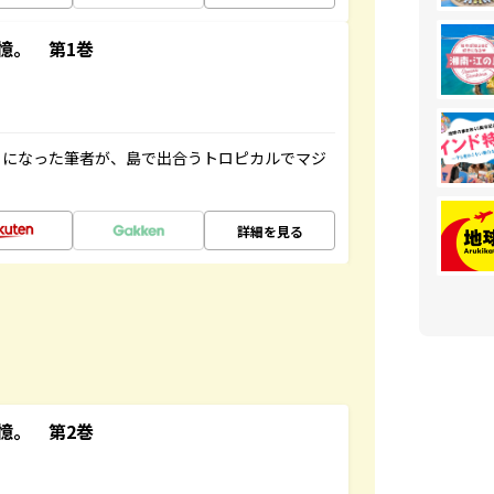
憶。 第1巻
とになった筆者が、島で出合うトロピカルでマジ
詳細を見る
憶。 第2巻