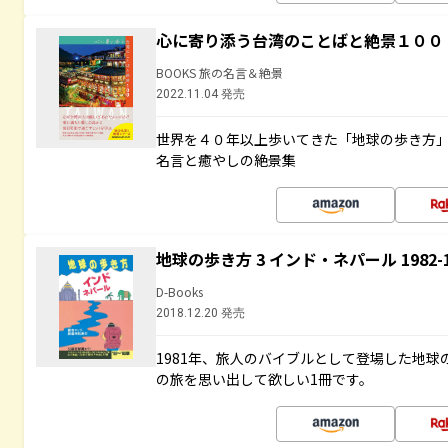
心に寄り添う台湾のことばと絶景１００
BOOKS 旅の名言＆絶景
2022.11.04 発売
世界を４０年以上歩いてきた「地球の歩き方
名言と癒やしの絶景集
地球の歩き方 3 インド・ネパール 1982
D-Books
2018.12.20 発売
1981年、旅人のバイブルとして登場した地
の旅を思い出して欲しい1冊です。