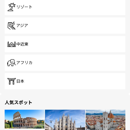
リゾート
アジア
中近東
アフリカ
日本
人気スポット