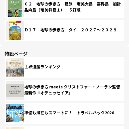
０２ 地球の歩き方 島旅 奄美大島 喜界島 加計
呂麻島（奄美群島１） ５訂版
Ｄ１７ 地球の歩き方 タイ ２０２７～２０２８
特設ページ
世界遺産ランキング
地球の歩き方 meets クリストファー・ノーラン監督
最新作『オデュッセイア』
準備も滞在もスマートに！ トラベルハック2026