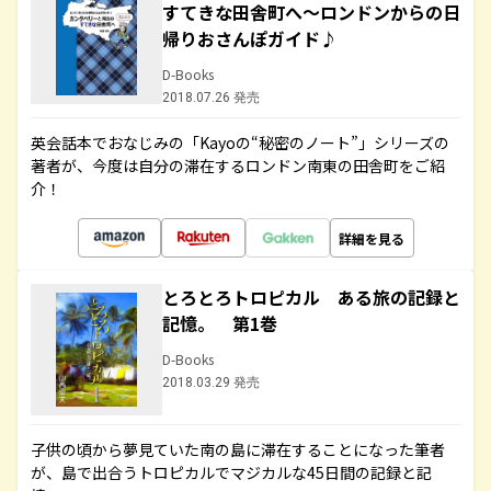
すてきな田舎町へ～ロンドンからの日
帰りおさんぽガイド♪
D-Books
2018.07.26 発売
英会話本でおなじみの「Kayoの“秘密のノート”」シリーズの
著者が、今度は自分の滞在するロンドン南東の田舎町をご紹
介！
詳細を見る
とろとろトロピカル ある旅の記録と
記憶。 第1巻
D-Books
2018.03.29 発売
子供の頃から夢見ていた南の島に滞在することになった筆者
が、島で出合うトロピカルでマジカルな45日間の記録と記