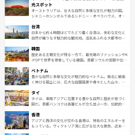
文化が魅力。旅行者はアメリカの各地域で異なる魅力を楽
島だが、静かな自然を求めるならマウイ島やカウアイ島が
光スポット
しみながら、その多様性と豊かな歴史を感じることができ
おすすめ。エメラルドグリーンに輝く海をはじめ、豊かな
オーストラリアは、壮大な自然と多様な文化が魅力の国。
るだろう。車でのロードトリップや列車の旅も、アメリカ
文化や歴史が息づいている。「アロハスピリット」と呼ば
シドニーのシンボルであるシドニー・オペラハウス、オー
ならではの贅沢な旅のスタイルだ。 なお、新着のアメリカ
れるおもてなしの心で訪れる人々を迎えてくれるハワイの
ストラリア東海岸北部に広がる大サンゴ礁地帯グレートバ
情報は
コンテンツ一覧
を参照してほしい。
人々、おいしいローカルフードやハワイアンミュージッ
台湾
リアリーフや大陸中央部にそびえるウルル（エアーズロッ
ク、伝統的なフラダンスなど、すべてがハワイの魅力を彩
ク）、タスマニアの美しい原生林やケアンズの熱帯雨林な
日本から約４時間ほどでたどり着く台湾は、多彩な文化と
っている。訪れるたびに新しい発見と感動が待っているハ
ど、見どころがたくさん。また、カフェやワイン、オージ
自然が織りなす魅力的な観光地。活気あふれる大都市の台
ワイを、存分に味わってほしい。 なお、新着のハワイ情報
ービーフなどの食文化も豊かで、美味しいものであふれて
北やノスタルジックな町並みが人気な九份（ジォウフェ
は
コンテンツ一覧
を参照してほしい。
韓国
いる。アクティビティも充実しており、サーフィンやダイ
ン）、静ひつな山岳地帯である台湾東部など、都市の喧騒
ビング、ハイキングなど、アウトドア好きにはたまらな
と山間の静けさが共存しており、訪れる人に新しい発見と
歴史ある王朝文化が残る一方で、最先端のファッションやK
い。オーストラリアの多彩な魅力を存分に味わいつくそ
驚きをもたらしてくれる。また、奥深い台湾の食文化も魅
-POPで世界を席巻している韓国。首都ソウルの宮殿や伝統
う。 なお、新着のオーストラリア情報は
コンテンツ一覧
を
力で、夜市などの屋台グルメから高級料理、ヘルシーで美
家屋が並ぶエリアでは韓国の歴史と文化に浸ることがで
参照してほしい。
ベトナム
容にもいいと評判のスイーツなど、バラエティ豊かな料理
き、地方に足を延ばせば四季折々の自然美を楽しむことが
が味わえる。 なお、新着の台湾情報は
コンテンツ一覧
を参
できる。そして、キムチや焼肉、絶品のストリートフード
豊かな自然と多様な文化が魅力的なベトナム。南北に細長
照してほしい。
まで、さまざまな韓国料理が待っている。夜には、韓国な
く伸びる国土には、広大な田園風景や青々とした山々、世
らではのナイトライフも堪能できる。あたたかいホスピタ
界遺産に登録された壮大な自然景観が点在し、都市部では
タイ
リティに包まれながら、韓国の多彩な魅力を心ゆくまで味
急速な発展と共に伝統が息づく。ハノイの古い町並みやホ
わってみてほしい。 なお、新着の韓国情報は
コンテンツ一
ーチミン市のフランス統治時代の建物も、独特の雰囲気を
タイは、東南アジアに位置する豊かな自然と歴史が息づく
覧
を参照してほしい。
醸し出している。また、バラエティの豊かさとおいしさで
国だ。首都バンコクは高層ビルが立ち並ぶ一方、伝統的な
世界中の食通を魅了してやまないベトナム料理も魅力のひ
寺院や市場がいたるところに点在し、古きよき文化と現代
香港
とつ。フォーやバインミー、ベトナムコーヒーなどは、ぜ
の活気が交差している。北部ではチェンマイなどの山岳地
ひ現地で味わいたい。どの地域を訪れてもあたたかい人々
帯で自然と触れ合い、南部ではプーケットやクラビの美し
アジアと西洋の文化が交わる香港は、特有のエネルギーを
が旅行者を迎えてくれるので、きっと忘れられない旅にな
いビーチでリゾート気分を楽しむことができる。タイ料理
もっている。ヴィクトリア湾に広がる壮大な景色、近未来
るはずだ。 なお、新着のベトナム情報は
コンテンツ一覧
を
は世界的に有名で、屋台から高級レストランまで味覚を刺
的なアートスポット、そして歴史と現代が融合した町並