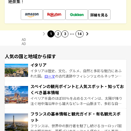
絶景集！
詳細を見る
…
1
2
3
14
AD
AD
人気の国と地域から探す
イタリア
イタリアは歴史、文化、グルメ、自然と多彩な魅力にあふ
れた国。
ローマ
の古代遺跡やフィレンツェのルネッサンス
美術、ヴェネツィアの運河など、歴史あるスポットはもち
スペインの観光ポイントと人気スポット・知ってお
ろん、トスカーナの美しい田園風景やアマルフィ海岸の絶
景など、自然景観も見逃せない。観光の合間には、本場の
くべき基本情報
ピザやパスタなど、絶品のイタリア料理を堪能することも
イベリア半島のほぼ80％を占めるスペインは、太陽が降り
できる。朝目覚めてから夜眠るまで、すべての瞬間を楽し
注ぐ地中海沿岸から雄大なピレネー山脈まで、多彩な自然
ませてくれるイタリアで、忘れられない旅をしてみよう！
と文化が詰まったヨーロッパ屈指の旅行先だ。多様な地域
なお、新着のイタリア情報は
コンテンツ一覧
を参照してほ
フランスの基本情報と観光ガイド・有名観光スポ
文化が根付くこの国では、情熱的なフラメンコ、熱気あふ
しい。
れる闘牛、そして美味しいタパスが生活の一部となってい
ット
る。首都マドリードの洗練された雰囲気や、バルセロナの
フランスは、世界中の旅行者を魅了し続けるヨーロッパ屈
アートに溢れた街角から、地方では古代ローマ遺跡や中世
指の観光地だ。首都パリのエッフェル塔やルーブル美術館