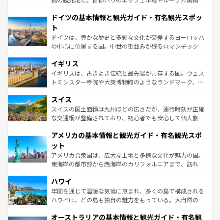
の城塞都市、穏やかなビーチリゾートまで多彩な表情を見
といった象徴的なスポットから、田舎町の古風な美しさま
せる。地方によって風土や気候が異なるスペインはその個
ドイツの基本情報と観光ガイド・有名観光スポッ
で、幅広い魅力が詰まっている。華麗な宮殿、歴史的な大
性で訪れる人を魅了する。 なお、新着のスペイン情報は
コ
聖堂、美しいビーチ、そして豊かな自然が、訪れる者を心
ト
ンテンツ一覧
を参照してほしい。
から魅了する。また、フランスは美食の国としても知ら
ドイツは、豊かな歴史と多彩な文化が交差するヨーロッパ
れ、フランス料理はユネスコ無形文化遺産にも登録されて
の中心に位置する国。中世の街並みが残るロマンチック街
いる。シャンパンの発祥地であるランス、プロヴァンスの
道から、未来を先取りするようなモダンな都市まで多様な
香り高いラベンダー畑など、多彩な楽しみ方が可能だ。さ
イギリス
顔を持つこの国は、どこを歩いても飽きることがない。ベ
らに、パリ以外の地域にも魅力が溢れており、どの街角に
ルリンの文化的活気、バイエルン州のアルプスの絶景、そ
イギリスは、古きよき伝統と最先端が共存する国。ウェス
も豊かな歴史と文化が息づいている。パリ以外の個性あふ
してライン川沿いのワイン畑といった風景は必見。ビール
トミンスター寺院や大英博物館のようなランドマーク、歴
れる地方に足を運ぶとそれぞれで全く異なる文化を体験で
とソーセージを味わいながら地元の人と過ごす楽しい時間
史ある大学都市、美しい丘陵地帯や牧歌的な風景など、エ
きるだろう。 なお、新着のフランス情報は
コンテンツ一覧
スイス
は、お酒好きな人にはぜひ体験してほしい。 なお、新着の
リアごとに異なる魅力がある。また、優雅なアフタヌーン
を参照してほしい。
ドイツ情報は
コンテンツ一覧
を参照してほしい。
ティー、ビール好きにはたまらない英国パブ、サッカー観
スイスの国土面積は九州ほどの広さだが、運行時刻が正確
戦など、本場だからこそできる体験も豊富。イギリスを旅
な交通網が整備されており、初心者でも安心して個人旅行
して楽しみつくそう。 なお、新着のイギリス情報は
コンテ
を楽しめる。日本同様に時刻表どおりの旅が可能だ。中世
アメリカの基本情報と観光ガイド・有名観光スポ
ンツ一覧
を参照してほしい。
の建物がそのまま残る町や、スイスならではのユニークな
博物館もあり、アルプス観光だけでなく町歩きも満喫する
ット
ことができる。国民の所得が高いため物価も高いが、旅行
アメリカ合衆国は、広大な土地と多様な文化が魅力の国。
者向けの交通パス提供のサービスもあり、うまく活用すれ
東海岸の都市部から西海岸のカリフォルニアまで、訪れる
ば市内交通費無料で観光を楽しむこともできる。 なお、新
場所ごとに異なる風景と体験が待っている。ニューヨーク
着のスイス情報は
コンテンツ一覧
を参照してほしい。
ハワイ
のような巨大都市は、観光、ショッピング、エンターテイ
ンメントが詰まった刺激的なスポットだ。一方、アメリカ
年間を通じて温暖な気候に恵まれ、多くの島で構成される
西部には大自然が広がり、グランドキャニオンやイエロー
ハワイは、どの島も独自の魅力をもっている。大自然の神
ストーン国立公園といった絶景が堪能できる。さらに、南
秘を感じたいなら、火山が生み出した壮大な景観を誇るハ
オーストラリアの基本情報と観光ガイド・有名観
部のニューオーリンズでは、音楽と美食が融合した独特の
ワイ島は見逃せない。また、定番の観光地といえばオアフ