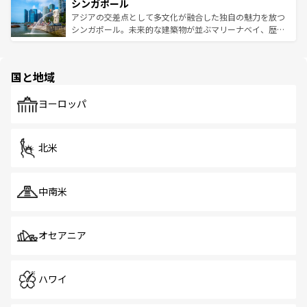
参照してほしい。
シンガポール
激する。気候は一年中温暖で、どの季節にも異なる楽しみ
み、どこを訪れても感動するはず。観光スポットが密集し
が待っている。親しみやすいタイの人々、仏教を中心とし
ており、効率よく見どころを回れるのも魅力。息をのむよ
アジアの交差点として多文化が融合した独自の魅力を放つ
た文化、そして多様な観光資源が、訪れる旅人を魅了し続
うな絶景から文化的な体験まで、香港を存分に楽しみ尽く
シンガポール。未来的な建築物が並ぶマリーナベイ、歴史
ける。 なお、新着のタイ情報は
コンテンツ一覧
を参照して
そう。 なお、新着の香港情報は
コンテンツ一覧
を参照して
と伝統を感じられるエスニックタウン、多数の緑豊かな公
ほしい。
ほしい。
園や自然保護区など、自然が調和した近代的な景観と文化
の多様性あふれるカラフルな町は、どこを歩いても新しい
国と地域
発見がある。さらに、治安のよさや充実した公共交通機関
も、旅行者にとっては魅力的なポイント。グルメも豊富
で、ホーカーズは地元の風情を楽しめる外せないスポット
ヨーロッパ
だ。訪れる人を飽きさせないシンガポールで、多様な魅力
を体感しよう。 なお、新着のシンガポール情報は
コンテン
ツ一覧
を参照してほしい。
北米
中南米
オセアニア
ハワイ