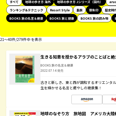
すべて
地球の歩き方 海外
地球の歩き方 Jシリーズ（国内）
aru
ランキング&テクニック
Resort Style
島旅
御朱印
歴史時
BOOKS 旅の名言＆絶景
BOOKS 旅と健康
BOOKS 旅の読み物
21〜40件/279件中 を表示
生きる知恵を授かるアラブのことばと絶
BOOKS 旅の名言＆絶景
2022.07.14 発売
古きと新しき、東と西が調和するオリエンタ
生を輝かせる名言と癒やしの絶景集！
地球のなぞり方 旅地図 アメリカ大陸