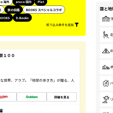
co 海外
aruco 国内
Plat
国と地
代
旅の図鑑
BOOKS スペシャルコラボ
BOOKS
D-Books
絞り込み条件を追加
景１００
ルな世界、アラブ。「地球の歩き方」が贈る、人
詳細を見る
編