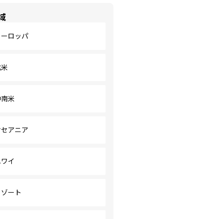
域
ヨーロッパ
北米
中南米
オセアニア
ハワイ
リゾート