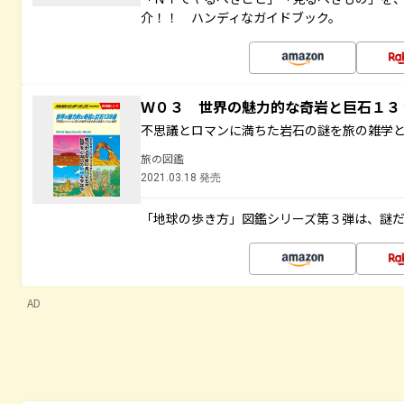
介！！ ハンディなガイドブック。
Ｗ０３ 世界の魅力的な奇岩と巨石１
不思議とロマンに満ちた岩石の謎を旅の雑学
旅の図鑑
2021.03.18 発売
「地球の歩き方」図鑑シリーズ第３弾は、謎
AD