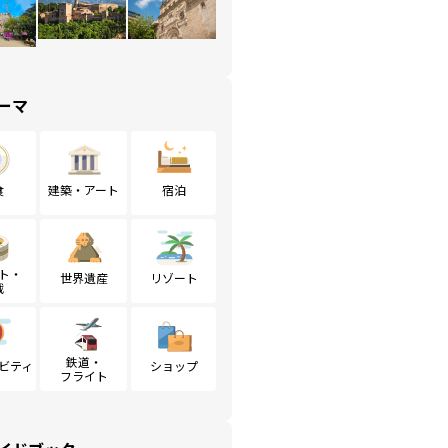
ーマ
食
建築・アート
宿泊
ト・
世界遺産
リゾート
戦
鉄道・
ビティ
ショップ
フライト