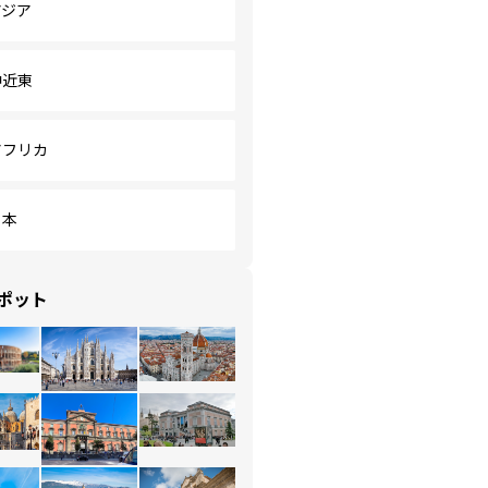
アジア
中近東
アフリカ
日本
ポット