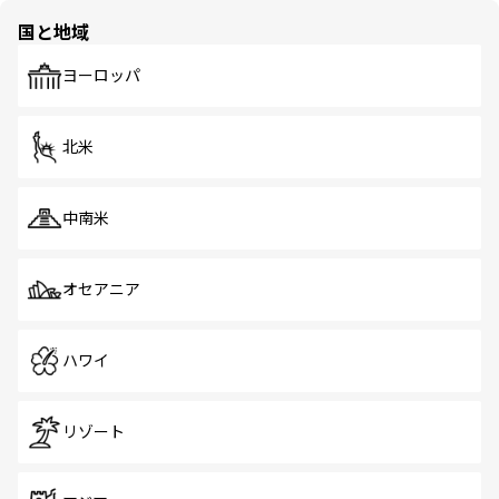
の多様性あふれるカラフルな町は、どこを歩いても新しい
国と地域
発見がある。さらに、治安のよさや充実した公共交通機関
も、旅行者にとっては魅力的なポイント。グルメも豊富
で、ホーカーズは地元の風情を楽しめる外せないスポット
ヨーロッパ
だ。訪れる人を飽きさせないシンガポールで、多様な魅力
を体感しよう。 なお、新着のシンガポール情報は
コンテン
ツ一覧
を参照してほしい。
北米
中南米
オセアニア
ハワイ
リゾート