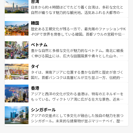
ならではの贅沢な旅のスタイルだ。 なお、新着のアメリカ
台湾
れるおもてなしの心で訪れる人々を迎えてくれるハワイの
リアリーフや大陸中央部にそびえるウルル（エアーズロッ
情報は
コンテンツ一覧
を参照してほしい。
人々、おいしいローカルフードやハワイアンミュージッ
ク）、タスマニアの美しい原生林やケアンズの熱帯雨林な
日本から約４時間ほどでたどり着く台湾は、多彩な文化と
ク、伝統的なフラダンスなど、すべてがハワイの魅力を彩
ど、見どころがたくさん。また、カフェやワイン、オージ
自然が織りなす魅力的な観光地。活気あふれる大都市の台
っている。訪れるたびに新しい発見と感動が待っているハ
ービーフなどの食文化も豊かで、美味しいものであふれて
北やノスタルジックな町並みが人気な九份（ジォウフェ
ワイを、存分に味わってほしい。 なお、新着のハワイ情報
韓国
いる。アクティビティも充実しており、サーフィンやダイ
ン）、静ひつな山岳地帯である台湾東部など、都市の喧騒
は
コンテンツ一覧
を参照してほしい。
ビング、ハイキングなど、アウトドア好きにはたまらな
と山間の静けさが共存しており、訪れる人に新しい発見と
歴史ある王朝文化が残る一方で、最先端のファッションやK
い。オーストラリアの多彩な魅力を存分に味わいつくそ
驚きをもたらしてくれる。また、奥深い台湾の食文化も魅
-POPで世界を席巻している韓国。首都ソウルの宮殿や伝統
う。 なお、新着のオーストラリア情報は
コンテンツ一覧
を
力で、夜市などの屋台グルメから高級料理、ヘルシーで美
家屋が並ぶエリアでは韓国の歴史と文化に浸ることがで
参照してほしい。
ベトナム
容にもいいと評判のスイーツなど、バラエティ豊かな料理
き、地方に足を延ばせば四季折々の自然美を楽しむことが
が味わえる。 なお、新着の台湾情報は
コンテンツ一覧
を参
できる。そして、キムチや焼肉、絶品のストリートフード
豊かな自然と多様な文化が魅力的なベトナム。南北に細長
照してほしい。
まで、さまざまな韓国料理が待っている。夜には、韓国な
く伸びる国土には、広大な田園風景や青々とした山々、世
らではのナイトライフも堪能できる。あたたかいホスピタ
界遺産に登録された壮大な自然景観が点在し、都市部では
タイ
リティに包まれながら、韓国の多彩な魅力を心ゆくまで味
急速な発展と共に伝統が息づく。ハノイの古い町並みやホ
わってみてほしい。 なお、新着の韓国情報は
コンテンツ一
ーチミン市のフランス統治時代の建物も、独特の雰囲気を
タイは、東南アジアに位置する豊かな自然と歴史が息づく
覧
を参照してほしい。
醸し出している。また、バラエティの豊かさとおいしさで
国だ。首都バンコクは高層ビルが立ち並ぶ一方、伝統的な
世界中の食通を魅了してやまないベトナム料理も魅力のひ
寺院や市場がいたるところに点在し、古きよき文化と現代
香港
とつ。フォーやバインミー、ベトナムコーヒーなどは、ぜ
の活気が交差している。北部ではチェンマイなどの山岳地
ひ現地で味わいたい。どの地域を訪れてもあたたかい人々
帯で自然と触れ合い、南部ではプーケットやクラビの美し
アジアと西洋の文化が交わる香港は、特有のエネルギーを
が旅行者を迎えてくれるので、きっと忘れられない旅にな
いビーチでリゾート気分を楽しむことができる。タイ料理
もっている。ヴィクトリア湾に広がる壮大な景色、近未来
るはずだ。 なお、新着のベトナム情報は
コンテンツ一覧
を
は世界的に有名で、屋台から高級レストランまで味覚を刺
的なアートスポット、そして歴史と現代が融合した町並
参照してほしい。
シンガポール
激する。気候は一年中温暖で、どの季節にも異なる楽しみ
み、どこを訪れても感動するはず。観光スポットが密集し
が待っている。親しみやすいタイの人々、仏教を中心とし
ており、効率よく見どころを回れるのも魅力。息をのむよ
アジアの交差点として多文化が融合した独自の魅力を放つ
た文化、そして多様な観光資源が、訪れる旅人を魅了し続
うな絶景から文化的な体験まで、香港を存分に楽しみ尽く
シンガポール。未来的な建築物が並ぶマリーナベイ、歴史
ける。 なお、新着のタイ情報は
コンテンツ一覧
を参照して
そう。 なお、新着の香港情報は
コンテンツ一覧
を参照して
と伝統を感じられるエスニックタウン、多数の緑豊かな公
ほしい。
ほしい。
園や自然保護区など、自然が調和した近代的な景観と文化