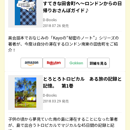
すてきな田舎町へ～ロンドンからの日
帰りおさんぽガイド♪
D-Books
2018.07.26 発売
英会話本でおなじみの「Kayoの“秘密のノート”」シリーズの
著者が、今度は自分の滞在するロンドン南東の田舎町をご紹
介！
詳細を見る
とろとろトロピカル ある旅の記録と
記憶。 第1巻
D-Books
2018.03.29 発売
子供の頃から夢見ていた南の島に滞在することになった筆者
が、島で出合うトロピカルでマジカルな45日間の記録と記