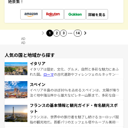
絶景集！
詳細を見る
…
1
2
3
14
AD
AD
人気の国と地域から探す
イタリア
イタリアは歴史、文化、グルメ、自然と多彩な魅力にあふ
れた国。
ローマ
の古代遺跡やフィレンツェのルネッサンス
美術、ヴェネツィアの運河など、歴史あるスポットはもち
スペイン
ろん、トスカーナの美しい田園風景やアマルフィ海岸の絶
景など、自然景観も見逃せない。観光の合間には、本場の
イベリア半島のほぼ80％を占めるスペインは、太陽が降り
ピザやパスタなど、絶品のイタリア料理を堪能することも
注ぐ地中海沿岸から雄大なピレネー山脈まで、多彩な自然
できる。朝目覚めてから夜眠るまで、すべての瞬間を楽し
と文化が詰まったヨーロッパ屈指の旅行先だ。多様な地域
フランスの基本情報と観光ガイド・有名観光スポ
ませてくれるイタリアで、忘れられない旅をしてみよう！
文化が根付くこの国では、情熱的なフラメンコ、熱気あふ
なお、新着のイタリア情報は
コンテンツ一覧
を参照してほ
れる闘牛、そして美味しいタパスが生活の一部となってい
ット
しい。
る。首都マドリードの洗練された雰囲気や、バルセロナの
フランスは、世界中の旅行者を魅了し続けるヨーロッパ屈
アートに溢れた街角から、地方では古代ローマ遺跡や中世
指の観光地だ。首都パリのエッフェル塔やルーブル美術館
の城塞都市、穏やかなビーチリゾートまで多彩な表情を見
といった象徴的なスポットから、田舎町の古風な美しさま