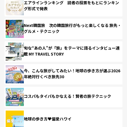
エアラインランキング 読者の投票をもとにランキン
グ形式で発表
Next韓国旅 次の韓国旅行がもっと楽しくなる 旅先・
グルメ・テクニック
旬な“あの人”が「旅」をテーマに語るインタビュー連
載 MY TRAVEL STORY
今、こんな旅がしてみたい！地球の歩き方が選ぶ2026
年絶対行くべき旅先30
コスパもタイパもかなえる！賢者の旅テクニック
地球の歩き方♥偏愛ハワイ