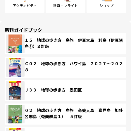
アクティビティ
鉄道・フライト
ショップ
新刊ガイドブック
１５ 地球の歩き方 島旅 伊豆大島 利島（伊豆諸
島①）３訂版
Ｃ０２ 地球の歩き方 ハワイ島 ２０２７～２０２
８
Ｊ３３ 地球の歩き方 墨田区
０２ 地球の歩き方 島旅 奄美大島 喜界島 加計
呂麻島（奄美群島１） ５訂版