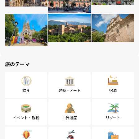
旅のテーマ
飲食
建築・アート
宿泊
イベント・観戦
世界遺産
リゾート