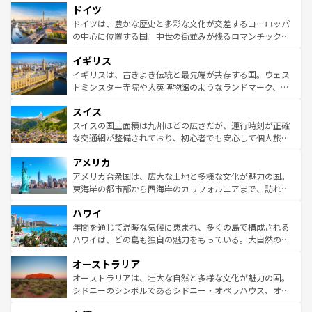
せる。地方によって風土や気候が異なるスペインはその個
ドイツ
で、幅広い魅力が詰まっている。華麗な宮殿、歴史的な大
性で訪れる人を魅了する。 なお、新着のスペイン情報は
コ
聖堂、美しいビーチ、そして豊かな自然が、訪れる者を心
ドイツは、豊かな歴史と多彩な文化が交差するヨーロッパ
ンテンツ一覧
を参照してほしい。
から魅了する。また、フランスは美食の国としても知ら
の中心に位置する国。中世の街並みが残るロマンチック街
れ、フランス料理はユネスコ無形文化遺産にも登録されて
道から、未来を先取りするようなモダンな都市まで多様な
イギリス
いる。シャンパンの発祥地であるランス、プロヴァンスの
顔を持つこの国は、どこを歩いても飽きることがない。ベ
香り高いラベンダー畑など、多彩な楽しみ方が可能だ。さ
ルリンの文化的活気、バイエルン州のアルプスの絶景、そ
イギリスは、古きよき伝統と最先端が共存する国。ウェス
らに、パリ以外の地域にも魅力が溢れており、どの街角に
してライン川沿いのワイン畑といった風景は必見。ビール
トミンスター寺院や大英博物館のようなランドマーク、歴
も豊かな歴史と文化が息づいている。パリ以外の個性あふ
とソーセージを味わいながら地元の人と過ごす楽しい時間
史ある大学都市、美しい丘陵地帯や牧歌的な風景など、エ
れる地方に足を運ぶとそれぞれで全く異なる文化を体験で
スイス
は、お酒好きな人にはぜひ体験してほしい。 なお、新着の
リアごとに異なる魅力がある。また、優雅なアフタヌーン
きるだろう。 なお、新着のフランス情報は
コンテンツ一覧
ドイツ情報は
コンテンツ一覧
を参照してほしい。
ティー、ビール好きにはたまらない英国パブ、サッカー観
スイスの国土面積は九州ほどの広さだが、運行時刻が正確
を参照してほしい。
戦など、本場だからこそできる体験も豊富。イギリスを旅
な交通網が整備されており、初心者でも安心して個人旅行
して楽しみつくそう。 なお、新着のイギリス情報は
コンテ
を楽しめる。日本同様に時刻表どおりの旅が可能だ。中世
アメリカ
ンツ一覧
を参照してほしい。
の建物がそのまま残る町や、スイスならではのユニークな
博物館もあり、アルプス観光だけでなく町歩きも満喫する
アメリカ合衆国は、広大な土地と多様な文化が魅力の国。
ことができる。国民の所得が高いため物価も高いが、旅行
東海岸の都市部から西海岸のカリフォルニアまで、訪れる
者向けの交通パス提供のサービスもあり、うまく活用すれ
場所ごとに異なる風景と体験が待っている。ニューヨーク
ハワイ
ば市内交通費無料で観光を楽しむこともできる。 なお、新
のような巨大都市は、観光、ショッピング、エンターテイ
着のスイス情報は
コンテンツ一覧
を参照してほしい。
ンメントが詰まった刺激的なスポットだ。一方、アメリカ
年間を通じて温暖な気候に恵まれ、多くの島で構成される
西部には大自然が広がり、グランドキャニオンやイエロー
ハワイは、どの島も独自の魅力をもっている。大自然の神
ストーン国立公園といった絶景が堪能できる。さらに、南
秘を感じたいなら、火山が生み出した壮大な景観を誇るハ
オーストラリア
部のニューオーリンズでは、音楽と美食が融合した独特の
ワイ島は見逃せない。また、定番の観光地といえばオアフ
文化が魅力。旅行者はアメリカの各地域で異なる魅力を楽
島だが、静かな自然を求めるならマウイ島やカウアイ島が
オーストラリアは、壮大な自然と多様な文化が魅力の国。
しみながら、その多様性と豊かな歴史を感じることができ
おすすめ。エメラルドグリーンに輝く海をはじめ、豊かな
シドニーのシンボルであるシドニー・オペラハウス、オー
るだろう。車でのロードトリップや列車の旅も、アメリカ
文化や歴史が息づいている。「アロハスピリット」と呼ば
ストラリア東海岸北部に広がる大サンゴ礁地帯グレートバ