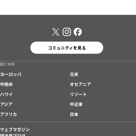
コミュニティを見る
国と地域
ヨーロッパ
北米
中南米
オセアニア
ハワイ
リゾート
アジア
中近東
アフリカ
日本
ウェブマガジン
特派員ブログ