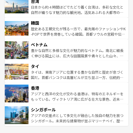
ならではの贅沢な旅のスタイルだ。 なお、新着のアメリカ
台湾
れるおもてなしの心で訪れる人々を迎えてくれるハワイの
リアリーフや大陸中央部にそびえるウルル（エアーズロッ
情報は
コンテンツ一覧
を参照してほしい。
人々、おいしいローカルフードやハワイアンミュージッ
ク）、タスマニアの美しい原生林やケアンズの熱帯雨林な
日本から約４時間ほどでたどり着く台湾は、多彩な文化と
ク、伝統的なフラダンスなど、すべてがハワイの魅力を彩
ど、見どころがたくさん。また、カフェやワイン、オージ
自然が織りなす魅力的な観光地。活気あふれる大都市の台
っている。訪れるたびに新しい発見と感動が待っているハ
ービーフなどの食文化も豊かで、美味しいものであふれて
北やノスタルジックな町並みが人気な九份（ジォウフェ
ワイを、存分に味わってほしい。 なお、新着のハワイ情報
韓国
いる。アクティビティも充実しており、サーフィンやダイ
ン）、静ひつな山岳地帯である台湾東部など、都市の喧騒
は
コンテンツ一覧
を参照してほしい。
ビング、ハイキングなど、アウトドア好きにはたまらな
と山間の静けさが共存しており、訪れる人に新しい発見と
歴史ある王朝文化が残る一方で、最先端のファッションやK
い。オーストラリアの多彩な魅力を存分に味わいつくそ
驚きをもたらしてくれる。また、奥深い台湾の食文化も魅
-POPで世界を席巻している韓国。首都ソウルの宮殿や伝統
う。 なお、新着のオーストラリア情報は
コンテンツ一覧
を
力で、夜市などの屋台グルメから高級料理、ヘルシーで美
家屋が並ぶエリアでは韓国の歴史と文化に浸ることがで
参照してほしい。
ベトナム
容にもいいと評判のスイーツなど、バラエティ豊かな料理
き、地方に足を延ばせば四季折々の自然美を楽しむことが
が味わえる。 なお、新着の台湾情報は
コンテンツ一覧
を参
できる。そして、キムチや焼肉、絶品のストリートフード
豊かな自然と多様な文化が魅力的なベトナム。南北に細長
照してほしい。
まで、さまざまな韓国料理が待っている。夜には、韓国な
く伸びる国土には、広大な田園風景や青々とした山々、世
らではのナイトライフも堪能できる。あたたかいホスピタ
界遺産に登録された壮大な自然景観が点在し、都市部では
タイ
リティに包まれながら、韓国の多彩な魅力を心ゆくまで味
急速な発展と共に伝統が息づく。ハノイの古い町並みやホ
わってみてほしい。 なお、新着の韓国情報は
コンテンツ一
ーチミン市のフランス統治時代の建物も、独特の雰囲気を
タイは、東南アジアに位置する豊かな自然と歴史が息づく
覧
を参照してほしい。
醸し出している。また、バラエティの豊かさとおいしさで
国だ。首都バンコクは高層ビルが立ち並ぶ一方、伝統的な
世界中の食通を魅了してやまないベトナム料理も魅力のひ
寺院や市場がいたるところに点在し、古きよき文化と現代
香港
とつ。フォーやバインミー、ベトナムコーヒーなどは、ぜ
の活気が交差している。北部ではチェンマイなどの山岳地
ひ現地で味わいたい。どの地域を訪れてもあたたかい人々
帯で自然と触れ合い、南部ではプーケットやクラビの美し
アジアと西洋の文化が交わる香港は、特有のエネルギーを
が旅行者を迎えてくれるので、きっと忘れられない旅にな
いビーチでリゾート気分を楽しむことができる。タイ料理
もっている。ヴィクトリア湾に広がる壮大な景色、近未来
るはずだ。 なお、新着のベトナム情報は
コンテンツ一覧
を
は世界的に有名で、屋台から高級レストランまで味覚を刺
的なアートスポット、そして歴史と現代が融合した町並
参照してほしい。
シンガポール
激する。気候は一年中温暖で、どの季節にも異なる楽しみ
み、どこを訪れても感動するはず。観光スポットが密集し
が待っている。親しみやすいタイの人々、仏教を中心とし
ており、効率よく見どころを回れるのも魅力。息をのむよ
アジアの交差点として多文化が融合した独自の魅力を放つ
た文化、そして多様な観光資源が、訪れる旅人を魅了し続
うな絶景から文化的な体験まで、香港を存分に楽しみ尽く
シンガポール。未来的な建築物が並ぶマリーナベイ、歴史
ける。 なお、新着のタイ情報は
コンテンツ一覧
を参照して
そう。 なお、新着の香港情報は
コンテンツ一覧
を参照して
と伝統を感じられるエスニックタウン、多数の緑豊かな公
ほしい。
ほしい。
園や自然保護区など、自然が調和した近代的な景観と文化