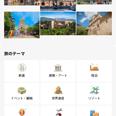
旅のテーマ
飲食
建築・アート
宿泊
イベント・観戦
世界遺産
リゾート