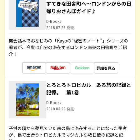
すてきな田舎町へ～ロンドンからの日
帰りおさんぽガイド♪
D-Books
2018.07.26 発売
英会話本でおなじみの「Kayoの“秘密のノート”」シリーズの
著者が、今度は自分の滞在するロンドン南東の田舎町をご紹
介！
詳細を見る
とろとろトロピカル ある旅の記録と
記憶。 第1巻
D-Books
2018.03.29 発売
子供の頃から夢見ていた南の島に滞在することになった筆者
が、島で出合うトロピカルでマジカルな45日間の記録と記