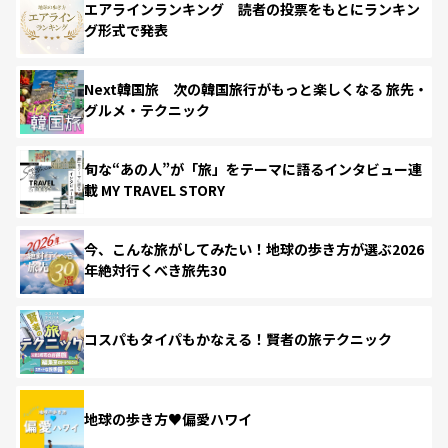
エアラインランキング 読者の投票をもとにランキン
グ形式で発表
Next韓国旅 次の韓国旅行がもっと楽しくなる 旅先・
グルメ・テクニック
旬な“あの人”が「旅」をテーマに語るインタビュー連
載 MY TRAVEL STORY
今、こんな旅がしてみたい！地球の歩き方が選ぶ2026
年絶対行くべき旅先30
コスパもタイパもかなえる！賢者の旅テクニック
地球の歩き方♥偏愛ハワイ