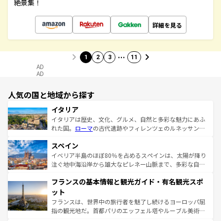
絶景集！
詳細を見る
…
1
2
3
11
AD
AD
人気の国と地域から探す
イタリア
イタリアは歴史、文化、グルメ、自然と多彩な魅力にあふ
れた国。
ローマ
の古代遺跡やフィレンツェのルネッサンス
美術、ヴェネツィアの運河など、歴史あるスポットはもち
スペイン
ろん、トスカーナの美しい田園風景やアマルフィ海岸の絶
景など、自然景観も見逃せない。観光の合間には、本場の
イベリア半島のほぼ80％を占めるスペインは、太陽が降り
ピザやパスタなど、絶品のイタリア料理を堪能することも
注ぐ地中海沿岸から雄大なピレネー山脈まで、多彩な自然
できる。朝目覚めてから夜眠るまで、すべての瞬間を楽し
と文化が詰まったヨーロッパ屈指の旅行先だ。多様な地域
フランスの基本情報と観光ガイド・有名観光スポ
ませてくれるイタリアで、忘れられない旅をしてみよう！
文化が根付くこの国では、情熱的なフラメンコ、熱気あふ
なお、新着のイタリア情報は
コンテンツ一覧
を参照してほ
れる闘牛、そして美味しいタパスが生活の一部となってい
ット
しい。
る。首都マドリードの洗練された雰囲気や、バルセロナの
フランスは、世界中の旅行者を魅了し続けるヨーロッパ屈
アートに溢れた街角から、地方では古代ローマ遺跡や中世
指の観光地だ。首都パリのエッフェル塔やルーブル美術館
の城塞都市、穏やかなビーチリゾートまで多彩な表情を見
といった象徴的なスポットから、田舎町の古風な美しさま