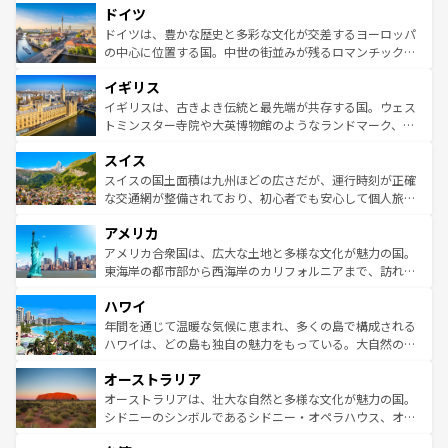
せる。地方によって風土や気候が異なるスペインはその個
ドイツ
で、幅広い魅力が詰まっている。華麗な宮殿、歴史的な大
性で訪れる人を魅了する。 なお、新着のスペイン情報は
コ
聖堂、美しいビーチ、そして豊かな自然が、訪れる者を心
ドイツは、豊かな歴史と多彩な文化が交差するヨーロッパ
ンテンツ一覧
を参照してほしい。
から魅了する。また、フランスは美食の国としても知ら
の中心に位置する国。中世の街並みが残るロマンチック街
れ、フランス料理はユネスコ無形文化遺産にも登録されて
道から、未来を先取りするようなモダンな都市まで多様な
イギリス
いる。シャンパンの発祥地であるランス、プロヴァンスの
顔を持つこの国は、どこを歩いても飽きることがない。ベ
香り高いラベンダー畑など、多彩な楽しみ方が可能だ。さ
ルリンの文化的活気、バイエルン州のアルプスの絶景、そ
イギリスは、古きよき伝統と最先端が共存する国。ウェス
らに、パリ以外の地域にも魅力が溢れており、どの街角に
してライン川沿いのワイン畑といった風景は必見。ビール
トミンスター寺院や大英博物館のようなランドマーク、歴
も豊かな歴史と文化が息づいている。パリ以外の個性あふ
とソーセージを味わいながら地元の人と過ごす楽しい時間
史ある大学都市、美しい丘陵地帯や牧歌的な風景など、エ
れる地方に足を運ぶとそれぞれで全く異なる文化を体験で
スイス
は、お酒好きな人にはぜひ体験してほしい。 なお、新着の
リアごとに異なる魅力がある。また、優雅なアフタヌーン
きるだろう。 なお、新着のフランス情報は
コンテンツ一覧
ドイツ情報は
コンテンツ一覧
を参照してほしい。
ティー、ビール好きにはたまらない英国パブ、サッカー観
スイスの国土面積は九州ほどの広さだが、運行時刻が正確
を参照してほしい。
戦など、本場だからこそできる体験も豊富。イギリスを旅
な交通網が整備されており、初心者でも安心して個人旅行
して楽しみつくそう。 なお、新着のイギリス情報は
コンテ
を楽しめる。日本同様に時刻表どおりの旅が可能だ。中世
アメリカ
ンツ一覧
を参照してほしい。
の建物がそのまま残る町や、スイスならではのユニークな
博物館もあり、アルプス観光だけでなく町歩きも満喫する
アメリカ合衆国は、広大な土地と多様な文化が魅力の国。
ことができる。国民の所得が高いため物価も高いが、旅行
東海岸の都市部から西海岸のカリフォルニアまで、訪れる
者向けの交通パス提供のサービスもあり、うまく活用すれ
場所ごとに異なる風景と体験が待っている。ニューヨーク
ハワイ
ば市内交通費無料で観光を楽しむこともできる。 なお、新
のような巨大都市は、観光、ショッピング、エンターテイ
着のスイス情報は
コンテンツ一覧
を参照してほしい。
ンメントが詰まった刺激的なスポットだ。一方、アメリカ
年間を通じて温暖な気候に恵まれ、多くの島で構成される
西部には大自然が広がり、グランドキャニオンやイエロー
ハワイは、どの島も独自の魅力をもっている。大自然の神
ストーン国立公園といった絶景が堪能できる。さらに、南
秘を感じたいなら、火山が生み出した壮大な景観を誇るハ
オーストラリア
部のニューオーリンズでは、音楽と美食が融合した独特の
ワイ島は見逃せない。また、定番の観光地といえばオアフ
文化が魅力。旅行者はアメリカの各地域で異なる魅力を楽
島だが、静かな自然を求めるならマウイ島やカウアイ島が
オーストラリアは、壮大な自然と多様な文化が魅力の国。
しみながら、その多様性と豊かな歴史を感じることができ
おすすめ。エメラルドグリーンに輝く海をはじめ、豊かな
シドニーのシンボルであるシドニー・オペラハウス、オー
るだろう。車でのロードトリップや列車の旅も、アメリカ
文化や歴史が息づいている。「アロハスピリット」と呼ば
ストラリア東海岸北部に広がる大サンゴ礁地帯グレートバ