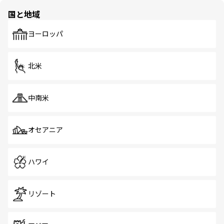
の多様性あふれるカラフルな町は、どこを歩いても新しい
国と地域
発見がある。さらに、治安のよさや充実した公共交通機関
も、旅行者にとっては魅力的なポイント。グルメも豊富
で、ホーカーズは地元の風情を楽しめる外せないスポット
ヨーロッパ
だ。訪れる人を飽きさせないシンガポールで、多様な魅力
を体感しよう。 なお、新着のシンガポール情報は
コンテン
ツ一覧
を参照してほしい。
北米
中南米
オセアニア
ハワイ
リゾート