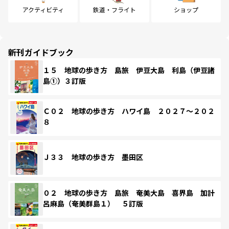
アクティビティ
鉄道・フライト
ショップ
新刊ガイドブック
１５ 地球の歩き方 島旅 伊豆大島 利島（伊豆諸
島①）３訂版
Ｃ０２ 地球の歩き方 ハワイ島 ２０２７～２０２
８
Ｊ３３ 地球の歩き方 墨田区
０２ 地球の歩き方 島旅 奄美大島 喜界島 加計
呂麻島（奄美群島１） ５訂版