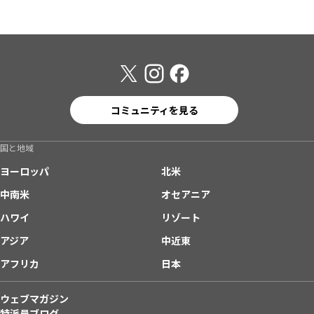
コミュニティを見る
国と地域
ヨーロッパ
北米
中南米
オセアニア
ハワイ
リゾート
アジア
中近東
アフリカ
日本
ウェブマガジン
特派員ブログ