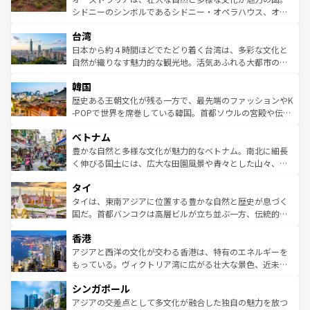
るだろう。車でのロードトリップや列車の旅も、アメリカ
文化や歴史が息づいている。「アロハスピリット」と呼ば
シドニーのシンボルであるシドニー・オペラハウス、オー
ならではの贅沢な旅のスタイルだ。 なお、新着のアメリカ
れるおもてなしの心で訪れる人々を迎えてくれるハワイの
ストラリア東海岸北部に広がる大サンゴ礁地帯グレートバ
情報は
コンテンツ一覧
を参照してほしい。
人々、おいしいローカルフードやハワイアンミュージッ
台湾
リアリーフや大陸中央部にそびえるウルル（エアーズロッ
ク、伝統的なフラダンスなど、すべてがハワイの魅力を彩
ク）、タスマニアの美しい原生林やケアンズの熱帯雨林な
日本から約４時間ほどでたどり着く台湾は、多彩な文化と
っている。訪れるたびに新しい発見と感動が待っているハ
ど、見どころがたくさん。また、カフェやワイン、オージ
自然が織りなす魅力的な観光地。活気あふれる大都市の台
ワイを、存分に味わってほしい。 なお、新着のハワイ情報
ービーフなどの食文化も豊かで、美味しいものであふれて
北やノスタルジックな町並みが人気な九份（ジォウフェ
は
コンテンツ一覧
を参照してほしい。
韓国
いる。アクティビティも充実しており、サーフィンやダイ
ン）、静ひつな山岳地帯である台湾東部など、都市の喧騒
ビング、ハイキングなど、アウトドア好きにはたまらな
と山間の静けさが共存しており、訪れる人に新しい発見と
歴史ある王朝文化が残る一方で、最先端のファッションやK
い。オーストラリアの多彩な魅力を存分に味わいつくそ
驚きをもたらしてくれる。また、奥深い台湾の食文化も魅
-POPで世界を席巻している韓国。首都ソウルの宮殿や伝統
う。 なお、新着のオーストラリア情報は
コンテンツ一覧
を
力で、夜市などの屋台グルメから高級料理、ヘルシーで美
家屋が並ぶエリアでは韓国の歴史と文化に浸ることがで
参照してほしい。
ベトナム
容にもいいと評判のスイーツなど、バラエティ豊かな料理
き、地方に足を延ばせば四季折々の自然美を楽しむことが
が味わえる。 なお、新着の台湾情報は
コンテンツ一覧
を参
できる。そして、キムチや焼肉、絶品のストリートフード
豊かな自然と多様な文化が魅力的なベトナム。南北に細長
照してほしい。
まで、さまざまな韓国料理が待っている。夜には、韓国な
く伸びる国土には、広大な田園風景や青々とした山々、世
らではのナイトライフも堪能できる。あたたかいホスピタ
界遺産に登録された壮大な自然景観が点在し、都市部では
タイ
リティに包まれながら、韓国の多彩な魅力を心ゆくまで味
急速な発展と共に伝統が息づく。ハノイの古い町並みやホ
わってみてほしい。 なお、新着の韓国情報は
コンテンツ一
ーチミン市のフランス統治時代の建物も、独特の雰囲気を
タイは、東南アジアに位置する豊かな自然と歴史が息づく
覧
を参照してほしい。
醸し出している。また、バラエティの豊かさとおいしさで
国だ。首都バンコクは高層ビルが立ち並ぶ一方、伝統的な
世界中の食通を魅了してやまないベトナム料理も魅力のひ
寺院や市場がいたるところに点在し、古きよき文化と現代
香港
とつ。フォーやバインミー、ベトナムコーヒーなどは、ぜ
の活気が交差している。北部ではチェンマイなどの山岳地
ひ現地で味わいたい。どの地域を訪れてもあたたかい人々
帯で自然と触れ合い、南部ではプーケットやクラビの美し
アジアと西洋の文化が交わる香港は、特有のエネルギーを
が旅行者を迎えてくれるので、きっと忘れられない旅にな
いビーチでリゾート気分を楽しむことができる。タイ料理
もっている。ヴィクトリア湾に広がる壮大な景色、近未来
るはずだ。 なお、新着のベトナム情報は
コンテンツ一覧
を
は世界的に有名で、屋台から高級レストランまで味覚を刺
的なアートスポット、そして歴史と現代が融合した町並
参照してほしい。
シンガポール
激する。気候は一年中温暖で、どの季節にも異なる楽しみ
み、どこを訪れても感動するはず。観光スポットが密集し
が待っている。親しみやすいタイの人々、仏教を中心とし
ており、効率よく見どころを回れるのも魅力。息をのむよ
アジアの交差点として多文化が融合した独自の魅力を放つ