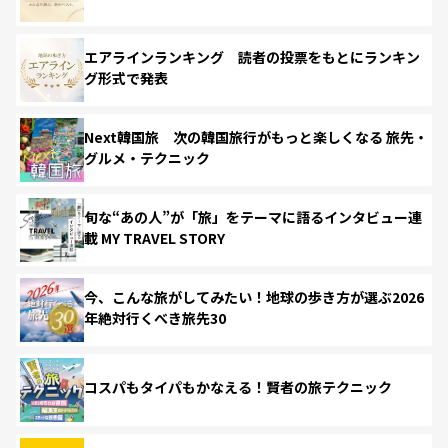
エアラインランキング 読者の投票をもとにランキン
グ形式で発表
Next韓国旅 次の韓国旅行がもっと楽しくなる 旅先・
グルメ・テクニック
旬な“あの人”が「旅」をテーマに語るインタビュー連
載 MY TRAVEL STORY
今、こんな旅がしてみたい！地球の歩き方が選ぶ2026
年絶対行くべき旅先30
コスパもタイパもかなえる！賢者の旅テクニック