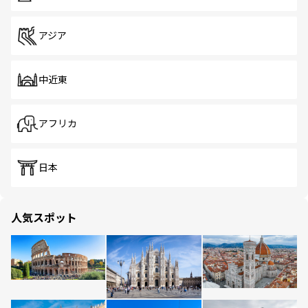
アジア
中近東
アフリカ
日本
人気スポット