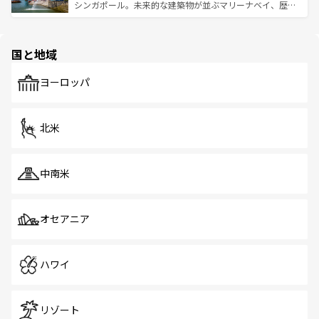
た文化、そして多様な観光資源が、訪れる旅人を魅了し続
うな絶景から文化的な体験まで、香港を存分に楽しみ尽く
シンガポール。未来的な建築物が並ぶマリーナベイ、歴史
ける。 なお、新着のタイ情報は
コンテンツ一覧
を参照して
そう。 なお、新着の香港情報は
コンテンツ一覧
を参照して
と伝統を感じられるエスニックタウン、多数の緑豊かな公
ほしい。
ほしい。
園や自然保護区など、自然が調和した近代的な景観と文化
の多様性あふれるカラフルな町は、どこを歩いても新しい
国と地域
発見がある。さらに、治安のよさや充実した公共交通機関
も、旅行者にとっては魅力的なポイント。グルメも豊富
で、ホーカーズは地元の風情を楽しめる外せないスポット
ヨーロッパ
だ。訪れる人を飽きさせないシンガポールで、多様な魅力
を体感しよう。 なお、新着のシンガポール情報は
コンテン
ツ一覧
を参照してほしい。
北米
中南米
オセアニア
ハワイ
リゾート