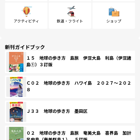
アクティビティ
鉄道・フライト
ショップ
新刊ガイドブック
１５ 地球の歩き方 島旅 伊豆大島 利島（伊豆諸
島①）３訂版
Ｃ０２ 地球の歩き方 ハワイ島 ２０２７～２０２
８
Ｊ３３ 地球の歩き方 墨田区
０２ 地球の歩き方 島旅 奄美大島 喜界島 加計
呂麻島（奄美群島１） ５訂版