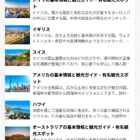
性で訪れる人を魅了する。 なお、新着のスペイン情報は
コ
聖堂、美しいビーチ、そして豊かな自然が、訪れる者を心
ト
ンテンツ一覧
を参照してほしい。
から魅了する。また、フランスは美食の国としても知ら
ドイツは、豊かな歴史と多彩な文化が交差するヨーロッパ
れ、フランス料理はユネスコ無形文化遺産にも登録されて
の中心に位置する国。中世の街並みが残るロマンチック街
いる。シャンパンの発祥地であるランス、プロヴァンスの
道から、未来を先取りするようなモダンな都市まで多様な
香り高いラベンダー畑など、多彩な楽しみ方が可能だ。さ
イギリス
顔を持つこの国は、どこを歩いても飽きることがない。ベ
らに、パリ以外の地域にも魅力が溢れており、どの街角に
ルリンの文化的活気、バイエルン州のアルプスの絶景、そ
イギリスは、古きよき伝統と最先端が共存する国。ウェス
も豊かな歴史と文化が息づいている。パリ以外の個性あふ
してライン川沿いのワイン畑といった風景は必見。ビール
トミンスター寺院や大英博物館のようなランドマーク、歴
れる地方に足を運ぶとそれぞれで全く異なる文化を体験で
とソーセージを味わいながら地元の人と過ごす楽しい時間
史ある大学都市、美しい丘陵地帯や牧歌的な風景など、エ
きるだろう。 なお、新着のフランス情報は
コンテンツ一覧
スイス
は、お酒好きな人にはぜひ体験してほしい。 なお、新着の
リアごとに異なる魅力がある。また、優雅なアフタヌーン
を参照してほしい。
ドイツ情報は
コンテンツ一覧
を参照してほしい。
ティー、ビール好きにはたまらない英国パブ、サッカー観
スイスの国土面積は九州ほどの広さだが、運行時刻が正確
戦など、本場だからこそできる体験も豊富。イギリスを旅
な交通網が整備されており、初心者でも安心して個人旅行
して楽しみつくそう。 なお、新着のイギリス情報は
コンテ
を楽しめる。日本同様に時刻表どおりの旅が可能だ。中世
アメリカの基本情報と観光ガイド・有名観光スポ
ンツ一覧
を参照してほしい。
の建物がそのまま残る町や、スイスならではのユニークな
博物館もあり、アルプス観光だけでなく町歩きも満喫する
ット
ことができる。国民の所得が高いため物価も高いが、旅行
アメリカ合衆国は、広大な土地と多様な文化が魅力の国。
者向けの交通パス提供のサービスもあり、うまく活用すれ
東海岸の都市部から西海岸のカリフォルニアまで、訪れる
ば市内交通費無料で観光を楽しむこともできる。 なお、新
場所ごとに異なる風景と体験が待っている。ニューヨーク
着のスイス情報は
コンテンツ一覧
を参照してほしい。
ハワイ
のような巨大都市は、観光、ショッピング、エンターテイ
ンメントが詰まった刺激的なスポットだ。一方、アメリカ
年間を通じて温暖な気候に恵まれ、多くの島で構成される
西部には大自然が広がり、グランドキャニオンやイエロー
ハワイは、どの島も独自の魅力をもっている。大自然の神
ストーン国立公園といった絶景が堪能できる。さらに、南
秘を感じたいなら、火山が生み出した壮大な景観を誇るハ
オーストラリアの基本情報と観光ガイド・有名観
部のニューオーリンズでは、音楽と美食が融合した独特の
ワイ島は見逃せない。また、定番の観光地といえばオアフ
文化が魅力。旅行者はアメリカの各地域で異なる魅力を楽
島だが、静かな自然を求めるならマウイ島やカウアイ島が
光スポット
しみながら、その多様性と豊かな歴史を感じることができ
おすすめ。エメラルドグリーンに輝く海をはじめ、豊かな
オーストラリアは、壮大な自然と多様な文化が魅力の国。