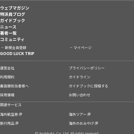
ウェブマガジン
特派員ブログ
ガイドブック
ニュース
著者一覧
コミュニティ
新規会員登録
マイページ
GOOD LUCK TRIP
運営会社
プライバシーポリシー
利用規約
ガイドライン
書店御担当者様へ
ガイドブックに投稿する
採用情報
お問い合わせ
関連サービス
海外航空券
海外ツアー
旅行用品
海外のおみやげ
© Arukikata. Co.,Ltd. All rights reserved.