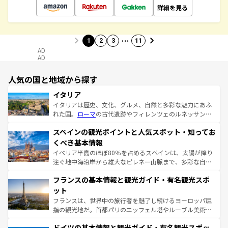
詳細を見る
…
1
2
3
11
AD
AD
人気の国と地域から探す
イタリア
イタリアは歴史、文化、グルメ、自然と多彩な魅力にあふ
れた国。
ローマ
の古代遺跡やフィレンツェのルネッサンス
美術、ヴェネツィアの運河など、歴史あるスポットはもち
スペインの観光ポイントと人気スポット・知ってお
ろん、トスカーナの美しい田園風景やアマルフィ海岸の絶
景など、自然景観も見逃せない。観光の合間には、本場の
くべき基本情報
ピザやパスタなど、絶品のイタリア料理を堪能することも
イベリア半島のほぼ80％を占めるスペインは、太陽が降り
できる。朝目覚めてから夜眠るまで、すべての瞬間を楽し
注ぐ地中海沿岸から雄大なピレネー山脈まで、多彩な自然
ませてくれるイタリアで、忘れられない旅をしてみよう！
と文化が詰まったヨーロッパ屈指の旅行先だ。多様な地域
なお、新着のイタリア情報は
コンテンツ一覧
を参照してほ
フランスの基本情報と観光ガイド・有名観光スポ
文化が根付くこの国では、情熱的なフラメンコ、熱気あふ
しい。
れる闘牛、そして美味しいタパスが生活の一部となってい
ット
る。首都マドリードの洗練された雰囲気や、バルセロナの
フランスは、世界中の旅行者を魅了し続けるヨーロッパ屈
アートに溢れた街角から、地方では古代ローマ遺跡や中世
指の観光地だ。首都パリのエッフェル塔やルーブル美術館
の城塞都市、穏やかなビーチリゾートまで多彩な表情を見
といった象徴的なスポットから、田舎町の古風な美しさま
せる。地方によって風土や気候が異なるスペインはその個
ドイツの基本情報と観光ガイド・有名観光スポッ
で、幅広い魅力が詰まっている。華麗な宮殿、歴史的な大