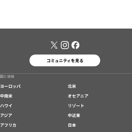
コミュニティを見る
国と地域
ヨーロッパ
北米
中南米
オセアニア
ハワイ
リゾート
アジア
中近東
アフリカ
日本