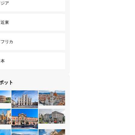
アジア
中近東
アフリカ
日本
ポット