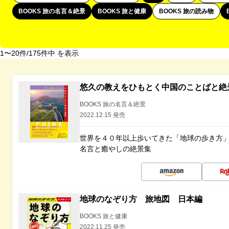
BOOKS 旅の名言＆絶景
BOOKS 旅と健康
BOOKS 旅の読み物
1〜20件/175件中 を表示
悠久の教えをひもとく中国のことばと絶
BOOKS 旅の名言＆絶景
2022.12.15 発売
世界を４０年以上歩いてきた「地球の歩き方
名言と癒やしの絶景集
地球のなぞり方 旅地図 日本編
BOOKS 旅と健康
2022.11.25 発売