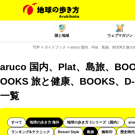
国と地域
ウェブマガジン
TOP
ガイドブック
aruco 国内、Plat、島旅、BOOKS 
aruco 国内、Plat、島旅、B
OOKS 旅と健康、BOOKS、D
一覧
すべて
地球の歩き方 海外
地球の歩き方 Jシリーズ（国内）
ar
ランキング&テクニック
Resort Style
島旅
御朱印
歴史時代