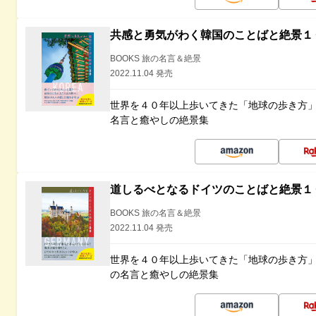
共感と勇気がわく韓国のことばと絶景１
BOOKS 旅の名言＆絶景
2022.11.04 発売
世界を４０年以上歩いてきた「地球の歩き方
名言と癒やしの絶景集
道しるべとなるドイツのことばと絶景１
BOOKS 旅の名言＆絶景
2022.11.04 発売
世界を４０年以上歩いてきた「地球の歩き方
の名言と癒やしの絶景集