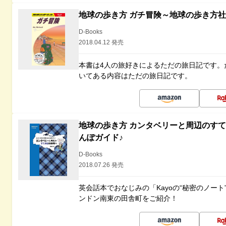
地球の歩き方 ガチ冒険～地球の歩き方
D-Books
2018.04.12 発売
本書は4人の旅好きによるただの旅日記です。
いてある内容はただの旅日記です。
地球の歩き方 カンタベリーと周辺のす
んぽガイド♪
D-Books
2018.07.26 発売
英会話本でおなじみの「Kayoの“秘密のノー
ンドン南東の田舎町をご紹介！