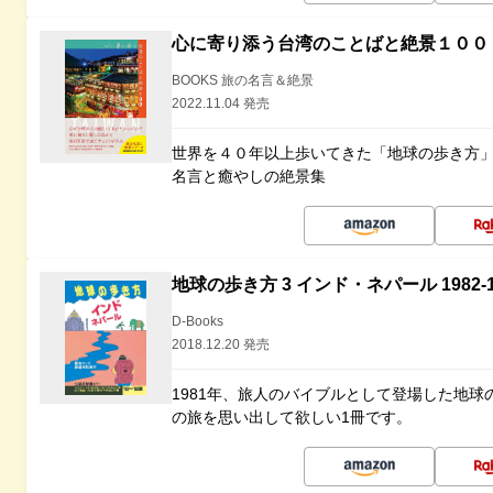
心に寄り添う台湾のことばと絶景１００
BOOKS 旅の名言＆絶景
2022.11.04 発売
世界を４０年以上歩いてきた「地球の歩き方
名言と癒やしの絶景集
地球の歩き方 3 インド・ネパール 1982
D-Books
2018.12.20 発売
1981年、旅人のバイブルとして登場した地
の旅を思い出して欲しい1冊です。