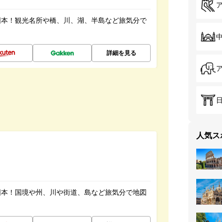
図本！観光名所や橋、川、湖、半島など旅気分で
詳細を見る
人気ス
図本！国境や州、川や街道、島など旅気分で地図