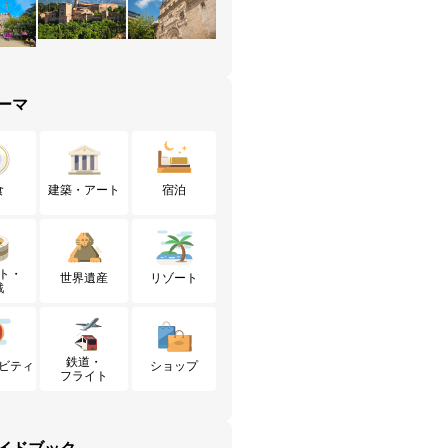
ーマ
食
建築・アート
宿泊
ト・
世界遺産
リゾート
戦
鉄道・
ビティ
ショップ
フライト