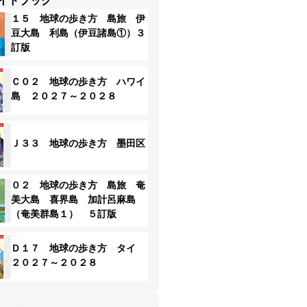
イドブック
１５ 地球の歩き方 島旅 伊
豆大島 利島（伊豆諸島①）３
訂版
Ｃ０２ 地球の歩き方 ハワイ
島 ２０２７～２０２８
Ｊ３３ 地球の歩き方 墨田区
０２ 地球の歩き方 島旅 奄
美大島 喜界島 加計呂麻島
（奄美群島１） ５訂版
Ｄ１７ 地球の歩き方 タイ
２０２７～２０２８