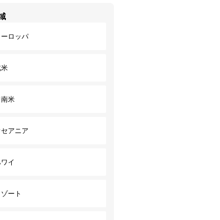
域
ヨーロッパ
北米
中南米
オセアニア
ハワイ
リゾート