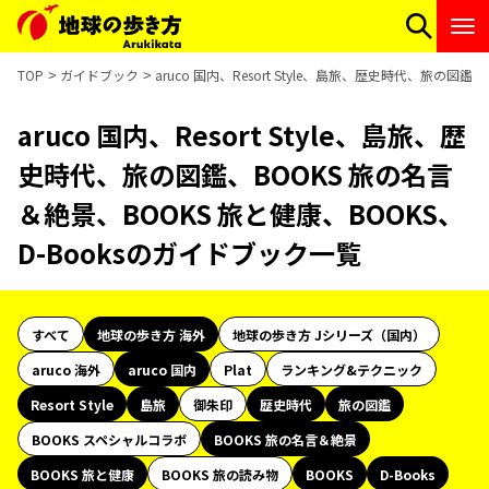
TOP
ガイドブック
aruco 国内、Resort Style、島旅、歴史時代、旅の図
aruco 国内、Resort Style、島旅、歴
史時代、旅の図鑑、BOOKS 旅の名言
＆絶景、BOOKS 旅と健康、BOOKS、
D-Booksのガイドブック一覧
すべて
地球の歩き方 海外
地球の歩き方 Jシリーズ（国内）
aruco 海外
aruco 国内
Plat
ランキング&テクニック
Resort Style
島旅
御朱印
歴史時代
旅の図鑑
BOOKS スペシャルコラボ
BOOKS 旅の名言＆絶景
BOOKS 旅と健康
BOOKS 旅の読み物
BOOKS
D-Books