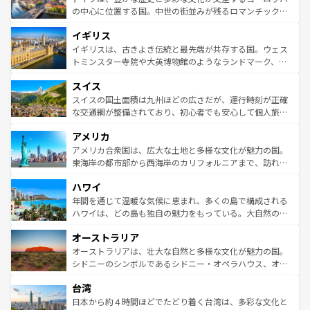
ンテンツ一覧
を参照してほしい。
から魅了する。また、フランスは美食の国としても知ら
の中心に位置する国。中世の街並みが残るロマンチック街
れ、フランス料理はユネスコ無形文化遺産にも登録されて
道から、未来を先取りするようなモダンな都市まで多様な
イギリス
いる。シャンパンの発祥地であるランス、プロヴァンスの
顔を持つこの国は、どこを歩いても飽きることがない。ベ
香り高いラベンダー畑など、多彩な楽しみ方が可能だ。さ
ルリンの文化的活気、バイエルン州のアルプスの絶景、そ
イギリスは、古きよき伝統と最先端が共存する国。ウェス
らに、パリ以外の地域にも魅力が溢れており、どの街角に
してライン川沿いのワイン畑といった風景は必見。ビール
トミンスター寺院や大英博物館のようなランドマーク、歴
も豊かな歴史と文化が息づいている。パリ以外の個性あふ
とソーセージを味わいながら地元の人と過ごす楽しい時間
史ある大学都市、美しい丘陵地帯や牧歌的な風景など、エ
れる地方に足を運ぶとそれぞれで全く異なる文化を体験で
スイス
は、お酒好きな人にはぜひ体験してほしい。 なお、新着の
リアごとに異なる魅力がある。また、優雅なアフタヌーン
きるだろう。 なお、新着のフランス情報は
コンテンツ一覧
ドイツ情報は
コンテンツ一覧
を参照してほしい。
ティー、ビール好きにはたまらない英国パブ、サッカー観
スイスの国土面積は九州ほどの広さだが、運行時刻が正確
を参照してほしい。
戦など、本場だからこそできる体験も豊富。イギリスを旅
な交通網が整備されており、初心者でも安心して個人旅行
して楽しみつくそう。 なお、新着のイギリス情報は
コンテ
を楽しめる。日本同様に時刻表どおりの旅が可能だ。中世
アメリカ
ンツ一覧
を参照してほしい。
の建物がそのまま残る町や、スイスならではのユニークな
博物館もあり、アルプス観光だけでなく町歩きも満喫する
アメリカ合衆国は、広大な土地と多様な文化が魅力の国。
ことができる。国民の所得が高いため物価も高いが、旅行
東海岸の都市部から西海岸のカリフォルニアまで、訪れる
者向けの交通パス提供のサービスもあり、うまく活用すれ
場所ごとに異なる風景と体験が待っている。ニューヨーク
ハワイ
ば市内交通費無料で観光を楽しむこともできる。 なお、新
のような巨大都市は、観光、ショッピング、エンターテイ
着のスイス情報は
コンテンツ一覧
を参照してほしい。
ンメントが詰まった刺激的なスポットだ。一方、アメリカ
年間を通じて温暖な気候に恵まれ、多くの島で構成される
西部には大自然が広がり、グランドキャニオンやイエロー
ハワイは、どの島も独自の魅力をもっている。大自然の神
ストーン国立公園といった絶景が堪能できる。さらに、南
秘を感じたいなら、火山が生み出した壮大な景観を誇るハ
オーストラリア
部のニューオーリンズでは、音楽と美食が融合した独特の
ワイ島は見逃せない。また、定番の観光地といえばオアフ
文化が魅力。旅行者はアメリカの各地域で異なる魅力を楽
島だが、静かな自然を求めるならマウイ島やカウアイ島が
オーストラリアは、壮大な自然と多様な文化が魅力の国。
しみながら、その多様性と豊かな歴史を感じることができ
おすすめ。エメラルドグリーンに輝く海をはじめ、豊かな
シドニーのシンボルであるシドニー・オペラハウス、オー
るだろう。車でのロードトリップや列車の旅も、アメリカ
文化や歴史が息づいている。「アロハスピリット」と呼ば
ストラリア東海岸北部に広がる大サンゴ礁地帯グレートバ
ならではの贅沢な旅のスタイルだ。 なお、新着のアメリカ
台湾
れるおもてなしの心で訪れる人々を迎えてくれるハワイの
リアリーフや大陸中央部にそびえるウルル（エアーズロッ
情報は
コンテンツ一覧
を参照してほしい。
人々、おいしいローカルフードやハワイアンミュージッ
ク）、タスマニアの美しい原生林やケアンズの熱帯雨林な
日本から約４時間ほどでたどり着く台湾は、多彩な文化と