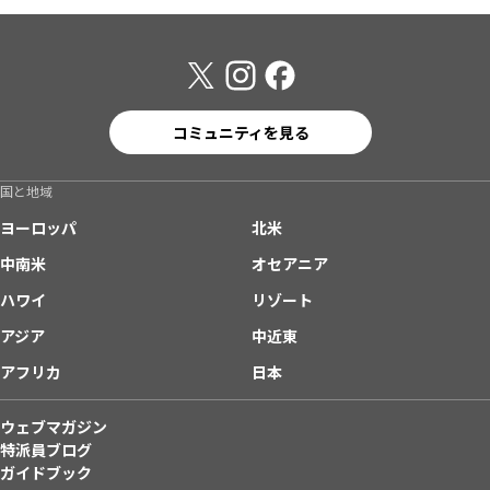
コミュニティを見る
国と地域
ヨーロッパ
北米
中南米
オセアニア
ハワイ
リゾート
アジア
中近東
アフリカ
日本
ウェブマガジン
特派員ブログ
ガイドブック