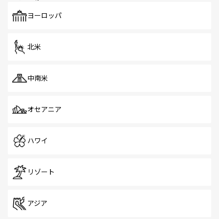
も、旅行者にとっては魅力的なポイント。グルメも豊富
で、ホーカーズは地元の風情を楽しめる外せないスポット
ヨーロッパ
だ。訪れる人を飽きさせないシンガポールで、多様な魅力
を体感しよう。 なお、新着のシンガポール情報は
コンテン
ツ一覧
を参照してほしい。
北米
中南米
オセアニア
ハワイ
リゾート
アジア