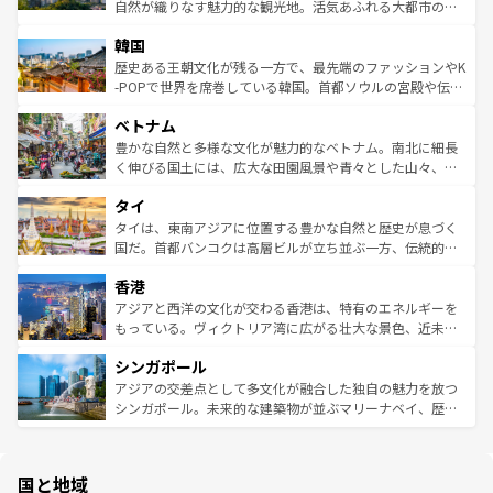
ク、伝統的なフラダンスなど、すべてがハワイの魅力を彩
ど、見どころがたくさん。また、カフェやワイン、オージ
自然が織りなす魅力的な観光地。活気あふれる大都市の台
っている。訪れるたびに新しい発見と感動が待っているハ
ービーフなどの食文化も豊かで、美味しいものであふれて
北やノスタルジックな町並みが人気な九份（ジォウフェ
ワイを、存分に味わってほしい。 なお、新着のハワイ情報
韓国
いる。アクティビティも充実しており、サーフィンやダイ
ン）、静ひつな山岳地帯である台湾東部など、都市の喧騒
は
コンテンツ一覧
を参照してほしい。
ビング、ハイキングなど、アウトドア好きにはたまらな
と山間の静けさが共存しており、訪れる人に新しい発見と
歴史ある王朝文化が残る一方で、最先端のファッションやK
い。オーストラリアの多彩な魅力を存分に味わいつくそ
驚きをもたらしてくれる。また、奥深い台湾の食文化も魅
-POPで世界を席巻している韓国。首都ソウルの宮殿や伝統
う。 なお、新着のオーストラリア情報は
コンテンツ一覧
を
力で、夜市などの屋台グルメから高級料理、ヘルシーで美
家屋が並ぶエリアでは韓国の歴史と文化に浸ることがで
参照してほしい。
ベトナム
容にもいいと評判のスイーツなど、バラエティ豊かな料理
き、地方に足を延ばせば四季折々の自然美を楽しむことが
が味わえる。 なお、新着の台湾情報は
コンテンツ一覧
を参
できる。そして、キムチや焼肉、絶品のストリートフード
豊かな自然と多様な文化が魅力的なベトナム。南北に細長
照してほしい。
まで、さまざまな韓国料理が待っている。夜には、韓国な
く伸びる国土には、広大な田園風景や青々とした山々、世
らではのナイトライフも堪能できる。あたたかいホスピタ
界遺産に登録された壮大な自然景観が点在し、都市部では
タイ
リティに包まれながら、韓国の多彩な魅力を心ゆくまで味
急速な発展と共に伝統が息づく。ハノイの古い町並みやホ
わってみてほしい。 なお、新着の韓国情報は
コンテンツ一
ーチミン市のフランス統治時代の建物も、独特の雰囲気を
タイは、東南アジアに位置する豊かな自然と歴史が息づく
覧
を参照してほしい。
醸し出している。また、バラエティの豊かさとおいしさで
国だ。首都バンコクは高層ビルが立ち並ぶ一方、伝統的な
世界中の食通を魅了してやまないベトナム料理も魅力のひ
寺院や市場がいたるところに点在し、古きよき文化と現代
香港
とつ。フォーやバインミー、ベトナムコーヒーなどは、ぜ
の活気が交差している。北部ではチェンマイなどの山岳地
ひ現地で味わいたい。どの地域を訪れてもあたたかい人々
帯で自然と触れ合い、南部ではプーケットやクラビの美し
アジアと西洋の文化が交わる香港は、特有のエネルギーを
が旅行者を迎えてくれるので、きっと忘れられない旅にな
いビーチでリゾート気分を楽しむことができる。タイ料理
もっている。ヴィクトリア湾に広がる壮大な景色、近未来
るはずだ。 なお、新着のベトナム情報は
コンテンツ一覧
を
は世界的に有名で、屋台から高級レストランまで味覚を刺
的なアートスポット、そして歴史と現代が融合した町並
参照してほしい。
シンガポール
激する。気候は一年中温暖で、どの季節にも異なる楽しみ
み、どこを訪れても感動するはず。観光スポットが密集し
が待っている。親しみやすいタイの人々、仏教を中心とし
ており、効率よく見どころを回れるのも魅力。息をのむよ
アジアの交差点として多文化が融合した独自の魅力を放つ
た文化、そして多様な観光資源が、訪れる旅人を魅了し続
うな絶景から文化的な体験まで、香港を存分に楽しみ尽く
シンガポール。未来的な建築物が並ぶマリーナベイ、歴史
ける。 なお、新着のタイ情報は
コンテンツ一覧
を参照して
そう。 なお、新着の香港情報は
コンテンツ一覧
を参照して
と伝統を感じられるエスニックタウン、多数の緑豊かな公
ほしい。
ほしい。
園や自然保護区など、自然が調和した近代的な景観と文化
の多様性あふれるカラフルな町は、どこを歩いても新しい
国と地域
発見がある。さらに、治安のよさや充実した公共交通機関