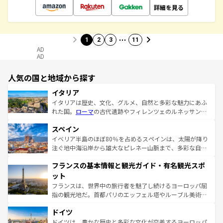
詳細を見る
…
1
2
3
11
AD
AD
人気の国と地域から探す
イタリア
イタリアは歴史、文化、グルメ、自然と多彩な魅力にあふ
れた国。
ローマ
の古代遺跡やフィレンツェのルネッサンス
美術、ヴェネツィアの運河など、歴史あるスポットはもち
スペイン
ろん、トスカーナの美しい田園風景やアマルフィ海岸の絶
景など、自然景観も見逃せない。観光の合間には、本場の
イベリア半島のほぼ80％を占めるスペインは、太陽が降り
ピザやパスタなど、絶品のイタリア料理を堪能することも
注ぐ地中海沿岸から雄大なピレネー山脈まで、多彩な自然
できる。朝目覚めてから夜眠るまで、すべての瞬間を楽し
と文化が詰まったヨーロッパ屈指の旅行先だ。多様な地域
フランスの基本情報と観光ガイド・有名観光スポ
ませてくれるイタリアで、忘れられない旅をしてみよう！
文化が根付くこの国では、情熱的なフラメンコ、熱気あふ
なお、新着のイタリア情報は
コンテンツ一覧
を参照してほ
れる闘牛、そして美味しいタパスが生活の一部となってい
ット
しい。
る。首都マドリードの洗練された雰囲気や、バルセロナの
フランスは、世界中の旅行者を魅了し続けるヨーロッパ屈
アートに溢れた街角から、地方では古代ローマ遺跡や中世
指の観光地だ。首都パリのエッフェル塔やルーブル美術館
の城塞都市、穏やかなビーチリゾートまで多彩な表情を見
といった象徴的なスポットから、田舎町の古風な美しさま
せる。地方によって風土や気候が異なるスペインはその個
ドイツ
で、幅広い魅力が詰まっている。華麗な宮殿、歴史的な大
性で訪れる人を魅了する。 なお、新着のスペイン情報は
コ
聖堂、美しいビーチ、そして豊かな自然が、訪れる者を心
ドイツは、豊かな歴史と多彩な文化が交差するヨーロッパ