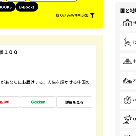
BOOKS
D-Books
国と地
絞り込み条件を追加
景１００
」があなたにお届けする、人生を輝かせる中国の
詳細を見る