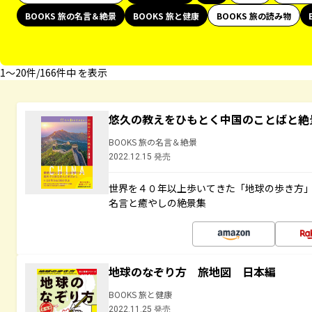
BOOKS 旅の名言＆絶景
BOOKS 旅と健康
BOOKS 旅の読み物
1〜20件/166件中 を表示
悠久の教えをひもとく中国のことばと絶
BOOKS 旅の名言＆絶景
2022.12.15 発売
世界を４０年以上歩いてきた「地球の歩き方
名言と癒やしの絶景集
地球のなぞり方 旅地図 日本編
BOOKS 旅と健康
2022.11.25 発売