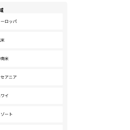
域
ヨーロッパ
北米
中南米
オセアニア
ハワイ
リゾート