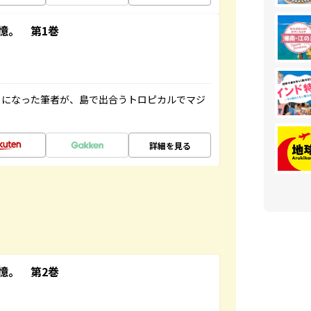
憶。 第1巻
とになった筆者が、島で出合うトロピカルでマジ
詳細を見る
憶。 第2巻