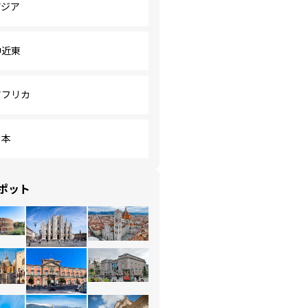
アジア
中近東
アフリカ
日本
ポット