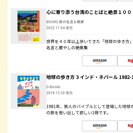
心に寄り添う台湾のことばと絶景１００
BOOKS 旅の名言＆絶景
2022.11.04 発売
世界を４０年以上歩いてきた「地球の歩き方
名言と癒やしの絶景集
地球の歩き方 3 インド・ネパール 1982
D-Books
2018.12.20 発売
1981年、旅人のバイブルとして登場した地
の旅を思い出して欲しい1冊です。