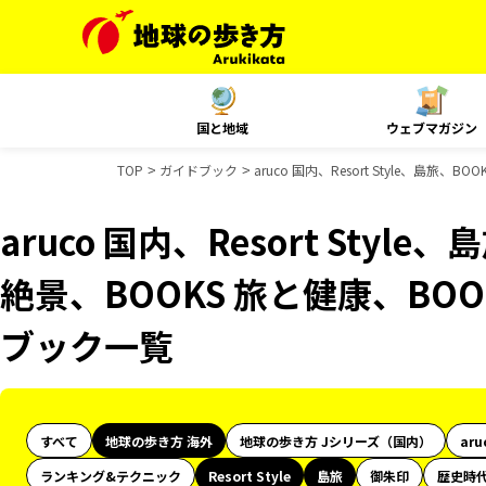
国と地域
ウェブマガジン
TOP
ガイドブック
aruco 国内、Resort Style、島旅
aruco 国内、Resort Styl
絶景、BOOKS 旅と健康、BOO
ブック一覧
すべて
地球の歩き方 海外
地球の歩き方 Jシリーズ（国内）
aru
ランキング&テクニック
Resort Style
島旅
御朱印
歴史時