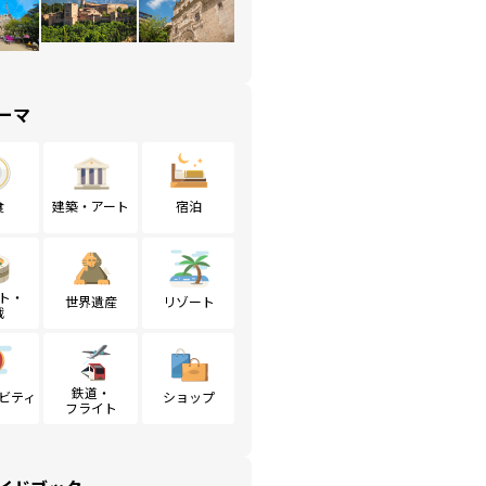
ーマ
食
建築・アート
宿泊
ト・
世界遺産
リゾート
戦
鉄道・
ビティ
ショップ
フライト