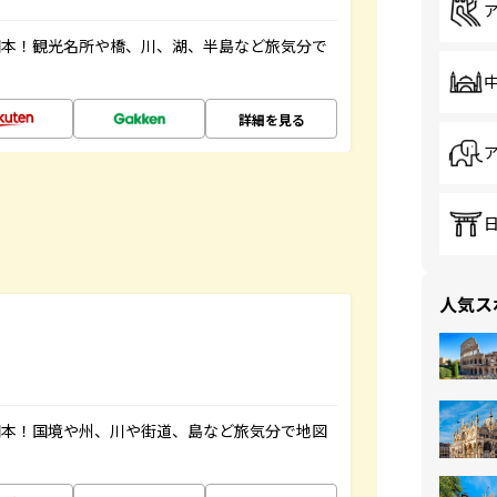
図本！観光名所や橋、川、湖、半島など旅気分で
詳細を見る
人気ス
図本！国境や州、川や街道、島など旅気分で地図