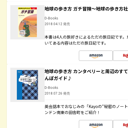
地球の歩き方 ガチ冒険～地球の歩き方
D-Books
2018.04.12 発売
本書は4人の旅好きによるただの旅日記です。
いてある内容はただの旅日記です。
地球の歩き方 カンタベリーと周辺のす
んぽガイド♪
D-Books
2018.07.26 発売
英会話本でおなじみの「Kayoの“秘密のノー
ンドン南東の田舎町をご紹介！