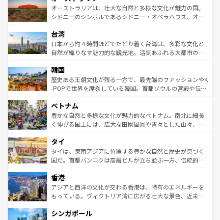
文化が魅力。旅行者はアメリカの各地域で異なる魅力を楽
島だが、静かな自然を求めるならマウイ島やカウアイ島が
オーストラリアは、壮大な自然と多様な文化が魅力の国。
しみながら、その多様性と豊かな歴史を感じることができ
おすすめ。エメラルドグリーンに輝く海をはじめ、豊かな
シドニーのシンボルであるシドニー・オペラハウス、オー
るだろう。車でのロードトリップや列車の旅も、アメリカ
文化や歴史が息づいている。「アロハスピリット」と呼ば
ストラリア東海岸北部に広がる大サンゴ礁地帯グレートバ
ならではの贅沢な旅のスタイルだ。 なお、新着のアメリカ
台湾
れるおもてなしの心で訪れる人々を迎えてくれるハワイの
リアリーフや大陸中央部にそびえるウルル（エアーズロッ
情報は
コンテンツ一覧
を参照してほしい。
人々、おいしいローカルフードやハワイアンミュージッ
ク）、タスマニアの美しい原生林やケアンズの熱帯雨林な
日本から約４時間ほどでたどり着く台湾は、多彩な文化と
ク、伝統的なフラダンスなど、すべてがハワイの魅力を彩
ど、見どころがたくさん。また、カフェやワイン、オージ
自然が織りなす魅力的な観光地。活気あふれる大都市の台
っている。訪れるたびに新しい発見と感動が待っているハ
ービーフなどの食文化も豊かで、美味しいものであふれて
北やノスタルジックな町並みが人気な九份（ジォウフェ
ワイを、存分に味わってほしい。 なお、新着のハワイ情報
韓国
いる。アクティビティも充実しており、サーフィンやダイ
ン）、静ひつな山岳地帯である台湾東部など、都市の喧騒
は
コンテンツ一覧
を参照してほしい。
ビング、ハイキングなど、アウトドア好きにはたまらな
と山間の静けさが共存しており、訪れる人に新しい発見と
歴史ある王朝文化が残る一方で、最先端のファッションやK
い。オーストラリアの多彩な魅力を存分に味わいつくそ
驚きをもたらしてくれる。また、奥深い台湾の食文化も魅
-POPで世界を席巻している韓国。首都ソウルの宮殿や伝統
う。 なお、新着のオーストラリア情報は
コンテンツ一覧
を
力で、夜市などの屋台グルメから高級料理、ヘルシーで美
家屋が並ぶエリアでは韓国の歴史と文化に浸ることがで
参照してほしい。
ベトナム
容にもいいと評判のスイーツなど、バラエティ豊かな料理
き、地方に足を延ばせば四季折々の自然美を楽しむことが
が味わえる。 なお、新着の台湾情報は
コンテンツ一覧
を参
できる。そして、キムチや焼肉、絶品のストリートフード
豊かな自然と多様な文化が魅力的なベトナム。南北に細長
照してほしい。
まで、さまざまな韓国料理が待っている。夜には、韓国な
く伸びる国土には、広大な田園風景や青々とした山々、世
らではのナイトライフも堪能できる。あたたかいホスピタ
界遺産に登録された壮大な自然景観が点在し、都市部では
タイ
リティに包まれながら、韓国の多彩な魅力を心ゆくまで味
急速な発展と共に伝統が息づく。ハノイの古い町並みやホ
わってみてほしい。 なお、新着の韓国情報は
コンテンツ一
ーチミン市のフランス統治時代の建物も、独特の雰囲気を
タイは、東南アジアに位置する豊かな自然と歴史が息づく
覧
を参照してほしい。
醸し出している。また、バラエティの豊かさとおいしさで
国だ。首都バンコクは高層ビルが立ち並ぶ一方、伝統的な
世界中の食通を魅了してやまないベトナム料理も魅力のひ
寺院や市場がいたるところに点在し、古きよき文化と現代
香港
とつ。フォーやバインミー、ベトナムコーヒーなどは、ぜ
の活気が交差している。北部ではチェンマイなどの山岳地
ひ現地で味わいたい。どの地域を訪れてもあたたかい人々
帯で自然と触れ合い、南部ではプーケットやクラビの美し
アジアと西洋の文化が交わる香港は、特有のエネルギーを
が旅行者を迎えてくれるので、きっと忘れられない旅にな
いビーチでリゾート気分を楽しむことができる。タイ料理
もっている。ヴィクトリア湾に広がる壮大な景色、近未来
るはずだ。 なお、新着のベトナム情報は
コンテンツ一覧
を
は世界的に有名で、屋台から高級レストランまで味覚を刺
的なアートスポット、そして歴史と現代が融合した町並
参照してほしい。
シンガポール
激する。気候は一年中温暖で、どの季節にも異なる楽しみ
み、どこを訪れても感動するはず。観光スポットが密集し