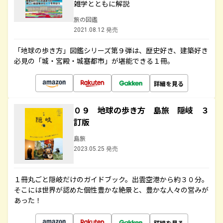
雑学とともに解説
旅の図鑑
2021.08.12 発売
「地球の歩き方」図鑑シリーズ第９弾は、歴史好き、建築好き
必見の「城・宮殿・城塞都市」が堪能できる１冊。
詳細を見る
０９ 地球の歩き方 島旅 隠岐 ３
訂版
島旅
2023.05.25 発売
１冊丸ごと隠岐だけのガイドブック。出雲空港から約３０分。
そこには世界が認めた個性豊かな絶景と、豊かな人々の営みが
あった！
詳細を見る