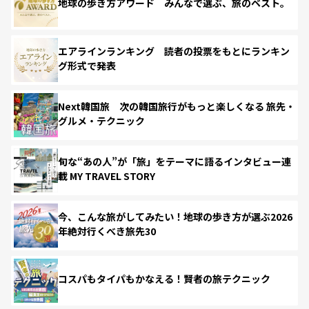
地球の歩き方アワード みんなで選ぶ、旅のベスト。
エアラインランキング 読者の投票をもとにランキン
グ形式で発表
Next韓国旅 次の韓国旅行がもっと楽しくなる 旅先・
グルメ・テクニック
旬な“あの人”が「旅」をテーマに語るインタビュー連
載 MY TRAVEL STORY
今、こんな旅がしてみたい！地球の歩き方が選ぶ2026
年絶対行くべき旅先30
コスパもタイパもかなえる！賢者の旅テクニック