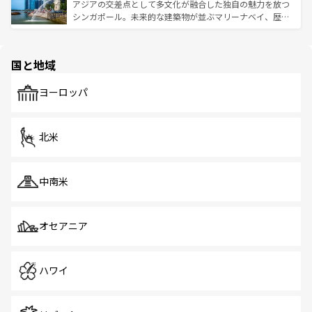
が待っている。親しみやすいタイの人々、仏教を中心とし
ており、効率よく見どころを回れるのも魅力。息をのむよ
アジアの交差点として多文化が融合した独自の魅力を放つ
た文化、そして多様な観光資源が、訪れる旅人を魅了し続
うな絶景から文化的な体験まで、香港を存分に楽しみ尽く
シンガポール。未来的な建築物が並ぶマリーナベイ、歴史
ける。 なお、新着のタイ情報は
コンテンツ一覧
を参照して
そう。 なお、新着の香港情報は
コンテンツ一覧
を参照して
と伝統を感じられるエスニックタウン、多数の緑豊かな公
ほしい。
ほしい。
園や自然保護区など、自然が調和した近代的な景観と文化
の多様性あふれるカラフルな町は、どこを歩いても新しい
国と地域
発見がある。さらに、治安のよさや充実した公共交通機関
も、旅行者にとっては魅力的なポイント。グルメも豊富
で、ホーカーズは地元の風情を楽しめる外せないスポット
ヨーロッパ
だ。訪れる人を飽きさせないシンガポールで、多様な魅力
を体感しよう。 なお、新着のシンガポール情報は
コンテン
ツ一覧
を参照してほしい。
北米
中南米
オセアニア
ハワイ