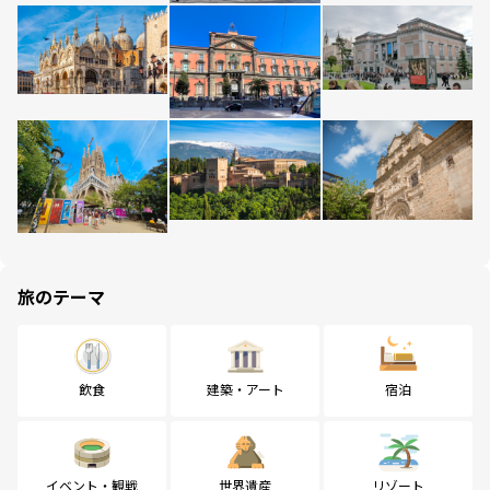
旅のテーマ
飲食
建築・アート
宿泊
イベント・観戦
世界遺産
リゾート