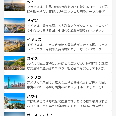
なお、新着のイタリア情報は
コンテンツ一覧
を参照してほ
れる闘牛、そして美味しいタパスが生活の一部となってい
ット
しい。
る。首都マドリードの洗練された雰囲気や、バルセロナの
フランスは、世界中の旅行者を魅了し続けるヨーロッパ屈
アートに溢れた街角から、地方では古代ローマ遺跡や中世
指の観光地だ。首都パリのエッフェル塔やルーブル美術館
の城塞都市、穏やかなビーチリゾートまで多彩な表情を見
といった象徴的なスポットから、田舎町の古風な美しさま
せる。地方によって風土や気候が異なるスペインはその個
ドイツ
で、幅広い魅力が詰まっている。華麗な宮殿、歴史的な大
性で訪れる人を魅了する。 なお、新着のスペイン情報は
コ
聖堂、美しいビーチ、そして豊かな自然が、訪れる者を心
ドイツは、豊かな歴史と多彩な文化が交差するヨーロッパ
ンテンツ一覧
を参照してほしい。
から魅了する。また、フランスは美食の国としても知ら
の中心に位置する国。中世の街並みが残るロマンチック街
れ、フランス料理はユネスコ無形文化遺産にも登録されて
道から、未来を先取りするようなモダンな都市まで多様な
イギリス
いる。シャンパンの発祥地であるランス、プロヴァンスの
顔を持つこの国は、どこを歩いても飽きることがない。ベ
香り高いラベンダー畑など、多彩な楽しみ方が可能だ。さ
ルリンの文化的活気、バイエルン州のアルプスの絶景、そ
イギリスは、古きよき伝統と最先端が共存する国。ウェス
らに、パリ以外の地域にも魅力が溢れており、どの街角に
してライン川沿いのワイン畑といった風景は必見。ビール
トミンスター寺院や大英博物館のようなランドマーク、歴
も豊かな歴史と文化が息づいている。パリ以外の個性あふ
とソーセージを味わいながら地元の人と過ごす楽しい時間
史ある大学都市、美しい丘陵地帯や牧歌的な風景など、エ
れる地方に足を運ぶとそれぞれで全く異なる文化を体験で
スイス
は、お酒好きな人にはぜひ体験してほしい。 なお、新着の
リアごとに異なる魅力がある。また、優雅なアフタヌーン
きるだろう。 なお、新着のフランス情報は
コンテンツ一覧
ドイツ情報は
コンテンツ一覧
を参照してほしい。
ティー、ビール好きにはたまらない英国パブ、サッカー観
スイスの国土面積は九州ほどの広さだが、運行時刻が正確
を参照してほしい。
戦など、本場だからこそできる体験も豊富。イギリスを旅
な交通網が整備されており、初心者でも安心して個人旅行
して楽しみつくそう。 なお、新着のイギリス情報は
コンテ
を楽しめる。日本同様に時刻表どおりの旅が可能だ。中世
アメリカ
ンツ一覧
を参照してほしい。
の建物がそのまま残る町や、スイスならではのユニークな
博物館もあり、アルプス観光だけでなく町歩きも満喫する
アメリカ合衆国は、広大な土地と多様な文化が魅力の国。
ことができる。国民の所得が高いため物価も高いが、旅行
東海岸の都市部から西海岸のカリフォルニアまで、訪れる
者向けの交通パス提供のサービスもあり、うまく活用すれ
場所ごとに異なる風景と体験が待っている。ニューヨーク
ハワイ
ば市内交通費無料で観光を楽しむこともできる。 なお、新
のような巨大都市は、観光、ショッピング、エンターテイ
着のスイス情報は
コンテンツ一覧
を参照してほしい。
ンメントが詰まった刺激的なスポットだ。一方、アメリカ
年間を通じて温暖な気候に恵まれ、多くの島で構成される
西部には大自然が広がり、グランドキャニオンやイエロー
ハワイは、どの島も独自の魅力をもっている。大自然の神
ストーン国立公園といった絶景が堪能できる。さらに、南
秘を感じたいなら、火山が生み出した壮大な景観を誇るハ
オーストラリア
部のニューオーリンズでは、音楽と美食が融合した独特の
ワイ島は見逃せない。また、定番の観光地といえばオアフ