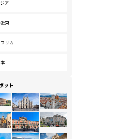
アジア
中近東
アフリカ
日本
ポット