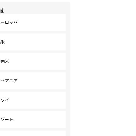
域
ヨーロッパ
北米
中南米
オセアニア
ハワイ
リゾート