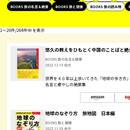
BOOKS 旅の名言＆絶景
BOOKS 旅と健康
BOOKS 旅の読み物
1〜20件/264件中 を表示
悠久の教えをひもとく中国のことばと絶
BOOKS 旅の名言＆絶景
2022.12.15 発売
世界を４０年以上歩いてきた「地球の歩き方
名言と癒やしの絶景集
地球のなぞり方 旅地図 日本編
BOOKS 旅と健康
2022.11.25 発売