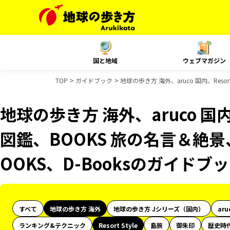
国と地域
ウェブマガジン
TOP
ガイドブック
地球の歩き方 海外、aruco 国内、Reso
地球の歩き方 海外、aruco 国内、
図鑑、BOOKS 旅の名言＆絶景
OOKS、D-Booksのガイドブ
すべて
地球の歩き方 海外
地球の歩き方 Jシリーズ（国内）
aru
ランキング&テクニック
Resort Style
島旅
御朱印
歴史時