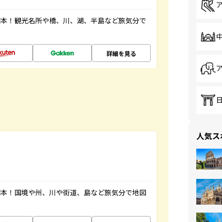
図本！観光名所や橋、川、湖、半島など旅気分で
詳細を見る
人気ス
図本！国境や州、川や街道、島など旅気分で地図