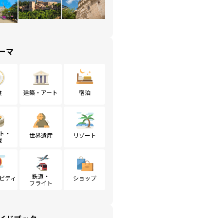
ーマ
食
建築・アート
宿泊
ト・
世界遺産
リゾート
戦
鉄道・
ビティ
ショップ
フライト