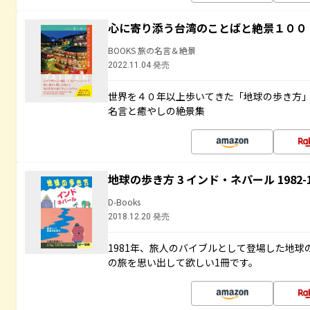
心に寄り添う台湾のことばと絶景１００
BOOKS 旅の名言＆絶景
2022.11.04 発売
世界を４０年以上歩いてきた「地球の歩き方
名言と癒やしの絶景集
地球の歩き方 3 インド・ネパール 1982
D-Books
2018.12.20 発売
1981年、旅人のバイブルとして登場した地
の旅を思い出して欲しい1冊です。