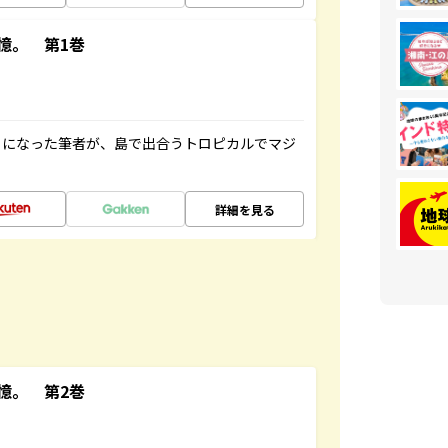
憶。 第1巻
とになった筆者が、島で出合うトロピカルでマジ
詳細を見る
憶。 第2巻