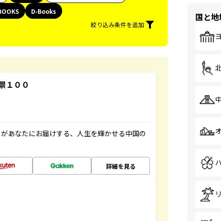
BOOKS
D-Books
国と地
絞り込み条件を追加
景１００
」があなたにお届けする、人生を輝かせる中国の
詳細を見る