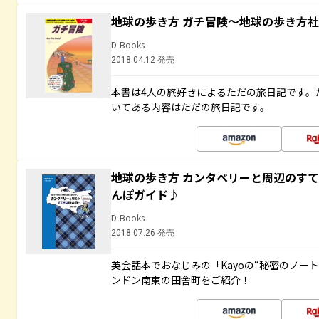
地球の歩き方 ガチ冒険～地球の歩き方
D-Books
2018.04.12 発売
本書は4人の旅好きによるただの旅日記です。
いてある内容はただの旅日記です。
地球の歩き方 カンタベリーと周辺のす
んぽガイド♪
D-Books
2018.07.26 発売
英会話本でおなじみの「Kayoの“秘密のノー
ンドン南東の田舎町をご紹介！