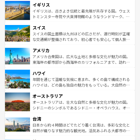
イギリス
いる。シャンパンの発祥地であるランス、プロヴァンスの
顔を持つこの国は、どこを歩いても飽きることがない。ベ
香り高いラベンダー畑など、多彩な楽しみ方が可能だ。さ
ルリンの文化的活気、バイエルン州のアルプスの絶景、そ
イギリスは、古きよき伝統と最先端が共存する国。ウェス
らに、パリ以外の地域にも魅力が溢れており、どの街角に
してライン川沿いのワイン畑といった風景は必見。ビール
トミンスター寺院や大英博物館のようなランドマーク、歴
も豊かな歴史と文化が息づいている。パリ以外の個性あふ
とソーセージを味わいながら地元の人と過ごす楽しい時間
史ある大学都市、美しい丘陵地帯や牧歌的な風景など、エ
れる地方に足を運ぶとそれぞれで全く異なる文化を体験で
スイス
は、お酒好きな人にはぜひ体験してほしい。 なお、新着の
リアごとに異なる魅力がある。また、優雅なアフタヌーン
きるだろう。 なお、新着のフランス情報は
コンテンツ一覧
ドイツ情報は
コンテンツ一覧
を参照してほしい。
ティー、ビール好きにはたまらない英国パブ、サッカー観
スイスの国土面積は九州ほどの広さだが、運行時刻が正確
を参照してほしい。
戦など、本場だからこそできる体験も豊富。イギリスを旅
な交通網が整備されており、初心者でも安心して個人旅行
して楽しみつくそう。 なお、新着のイギリス情報は
コンテ
を楽しめる。日本同様に時刻表どおりの旅が可能だ。中世
アメリカ
ンツ一覧
を参照してほしい。
の建物がそのまま残る町や、スイスならではのユニークな
博物館もあり、アルプス観光だけでなく町歩きも満喫する
アメリカ合衆国は、広大な土地と多様な文化が魅力の国。
ことができる。国民の所得が高いため物価も高いが、旅行
東海岸の都市部から西海岸のカリフォルニアまで、訪れる
者向けの交通パス提供のサービスもあり、うまく活用すれ
場所ごとに異なる風景と体験が待っている。ニューヨーク
ハワイ
ば市内交通費無料で観光を楽しむこともできる。 なお、新
のような巨大都市は、観光、ショッピング、エンターテイ
着のスイス情報は
コンテンツ一覧
を参照してほしい。
ンメントが詰まった刺激的なスポットだ。一方、アメリカ
年間を通じて温暖な気候に恵まれ、多くの島で構成される
西部には大自然が広がり、グランドキャニオンやイエロー
ハワイは、どの島も独自の魅力をもっている。大自然の神
ストーン国立公園といった絶景が堪能できる。さらに、南
秘を感じたいなら、火山が生み出した壮大な景観を誇るハ
オーストラリア
部のニューオーリンズでは、音楽と美食が融合した独特の
ワイ島は見逃せない。また、定番の観光地といえばオアフ
文化が魅力。旅行者はアメリカの各地域で異なる魅力を楽
島だが、静かな自然を求めるならマウイ島やカウアイ島が
オーストラリアは、壮大な自然と多様な文化が魅力の国。
しみながら、その多様性と豊かな歴史を感じることができ
おすすめ。エメラルドグリーンに輝く海をはじめ、豊かな
シドニーのシンボルであるシドニー・オペラハウス、オー
るだろう。車でのロードトリップや列車の旅も、アメリカ
文化や歴史が息づいている。「アロハスピリット」と呼ば
ストラリア東海岸北部に広がる大サンゴ礁地帯グレートバ
ならではの贅沢な旅のスタイルだ。 なお、新着のアメリカ
台湾
れるおもてなしの心で訪れる人々を迎えてくれるハワイの
リアリーフや大陸中央部にそびえるウルル（エアーズロッ
情報は
コンテンツ一覧
を参照してほしい。
人々、おいしいローカルフードやハワイアンミュージッ
ク）、タスマニアの美しい原生林やケアンズの熱帯雨林な
日本から約４時間ほどでたどり着く台湾は、多彩な文化と
ク、伝統的なフラダンスなど、すべてがハワイの魅力を彩
ど、見どころがたくさん。また、カフェやワイン、オージ
自然が織りなす魅力的な観光地。活気あふれる大都市の台
っている。訪れるたびに新しい発見と感動が待っているハ
ービーフなどの食文化も豊かで、美味しいものであふれて
北やノスタルジックな町並みが人気な九份（ジォウフェ