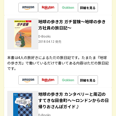
詳細を見る
地球の歩き方 ガチ冒険～地球の歩き
方社員の旅日記～
D-Books
2018.04.12 発売
本書は4人の旅好きによるただの旅日記です。たまたま『地球
の歩き方』で働いているだけで書いてある内容はただの旅日記
です。
詳細を見る
地球の歩き方 カンタベリーと周辺の
すてきな田舎町へ～ロンドンからの日
帰りおさんぽガイド♪
D-Books