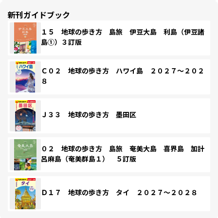
新刊ガイドブック
１５ 地球の歩き方 島旅 伊豆大島 利島（伊豆諸
島①）３訂版
Ｃ０２ 地球の歩き方 ハワイ島 ２０２７～２０２
８
Ｊ３３ 地球の歩き方 墨田区
０２ 地球の歩き方 島旅 奄美大島 喜界島 加計
呂麻島（奄美群島１） ５訂版
Ｄ１７ 地球の歩き方 タイ ２０２７～２０２８