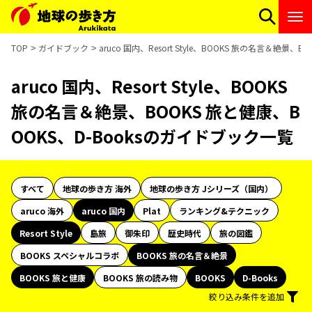
TOP
ガイドブック
aruco 国内、Resort Style、BOOKS 旅の名言＆絶景
aruco 国内、Resort Style、BOOKS
旅の名言＆絶景、BOOKS 旅と健康、B
OOKS、D-Booksのガイドブック一覧
すべて
地球の歩き方 海外
地球の歩き方 Jシリーズ（国内）
aruco 海外
aruco 国内
Plat
ランキング&テクニック
Resort Style
島旅
御朱印
歴史時代
旅の図鑑
BOOKS スペシャルコラボ
BOOKS 旅の名言＆絶景
BOOKS 旅と健康
BOOKS 旅の読み物
BOOKS
D-Books
絞り込み条件を追加