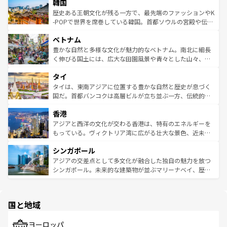
ワイを、存分に味わってほしい。 なお、新着のハワイ情報
韓国
いる。アクティビティも充実しており、サーフィンやダイ
ン）、静ひつな山岳地帯である台湾東部など、都市の喧騒
は
コンテンツ一覧
を参照してほしい。
ビング、ハイキングなど、アウトドア好きにはたまらな
と山間の静けさが共存しており、訪れる人に新しい発見と
歴史ある王朝文化が残る一方で、最先端のファッションやK
い。オーストラリアの多彩な魅力を存分に味わいつくそ
驚きをもたらしてくれる。また、奥深い台湾の食文化も魅
-POPで世界を席巻している韓国。首都ソウルの宮殿や伝統
う。 なお、新着のオーストラリア情報は
コンテンツ一覧
を
力で、夜市などの屋台グルメから高級料理、ヘルシーで美
家屋が並ぶエリアでは韓国の歴史と文化に浸ることがで
参照してほしい。
ベトナム
容にもいいと評判のスイーツなど、バラエティ豊かな料理
き、地方に足を延ばせば四季折々の自然美を楽しむことが
が味わえる。 なお、新着の台湾情報は
コンテンツ一覧
を参
できる。そして、キムチや焼肉、絶品のストリートフード
豊かな自然と多様な文化が魅力的なベトナム。南北に細長
照してほしい。
まで、さまざまな韓国料理が待っている。夜には、韓国な
く伸びる国土には、広大な田園風景や青々とした山々、世
らではのナイトライフも堪能できる。あたたかいホスピタ
界遺産に登録された壮大な自然景観が点在し、都市部では
タイ
リティに包まれながら、韓国の多彩な魅力を心ゆくまで味
急速な発展と共に伝統が息づく。ハノイの古い町並みやホ
わってみてほしい。 なお、新着の韓国情報は
コンテンツ一
ーチミン市のフランス統治時代の建物も、独特の雰囲気を
タイは、東南アジアに位置する豊かな自然と歴史が息づく
覧
を参照してほしい。
醸し出している。また、バラエティの豊かさとおいしさで
国だ。首都バンコクは高層ビルが立ち並ぶ一方、伝統的な
世界中の食通を魅了してやまないベトナム料理も魅力のひ
寺院や市場がいたるところに点在し、古きよき文化と現代
香港
とつ。フォーやバインミー、ベトナムコーヒーなどは、ぜ
の活気が交差している。北部ではチェンマイなどの山岳地
ひ現地で味わいたい。どの地域を訪れてもあたたかい人々
帯で自然と触れ合い、南部ではプーケットやクラビの美し
アジアと西洋の文化が交わる香港は、特有のエネルギーを
が旅行者を迎えてくれるので、きっと忘れられない旅にな
いビーチでリゾート気分を楽しむことができる。タイ料理
もっている。ヴィクトリア湾に広がる壮大な景色、近未来
るはずだ。 なお、新着のベトナム情報は
コンテンツ一覧
を
は世界的に有名で、屋台から高級レストランまで味覚を刺
的なアートスポット、そして歴史と現代が融合した町並
参照してほしい。
シンガポール
激する。気候は一年中温暖で、どの季節にも異なる楽しみ
み、どこを訪れても感動するはず。観光スポットが密集し
が待っている。親しみやすいタイの人々、仏教を中心とし
ており、効率よく見どころを回れるのも魅力。息をのむよ
アジアの交差点として多文化が融合した独自の魅力を放つ
た文化、そして多様な観光資源が、訪れる旅人を魅了し続
うな絶景から文化的な体験まで、香港を存分に楽しみ尽く
シンガポール。未来的な建築物が並ぶマリーナベイ、歴史
ける。 なお、新着のタイ情報は
コンテンツ一覧
を参照して
そう。 なお、新着の香港情報は
コンテンツ一覧
を参照して
と伝統を感じられるエスニックタウン、多数の緑豊かな公
ほしい。
ほしい。
園や自然保護区など、自然が調和した近代的な景観と文化
の多様性あふれるカラフルな町は、どこを歩いても新しい
国と地域
発見がある。さらに、治安のよさや充実した公共交通機関
も、旅行者にとっては魅力的なポイント。グルメも豊富
で、ホーカーズは地元の風情を楽しめる外せないスポット
ヨーロッパ