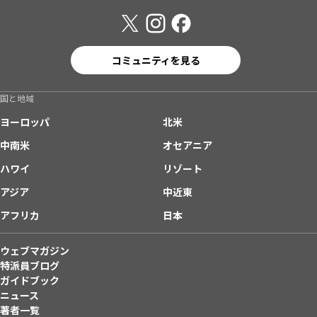
コミュニティを見る
国と地域
ヨーロッパ
北米
中南米
オセアニア
ハワイ
リゾート
アジア
中近東
アフリカ
日本
ウェブマガジン
特派員ブログ
ガイドブック
ニュース
著者一覧