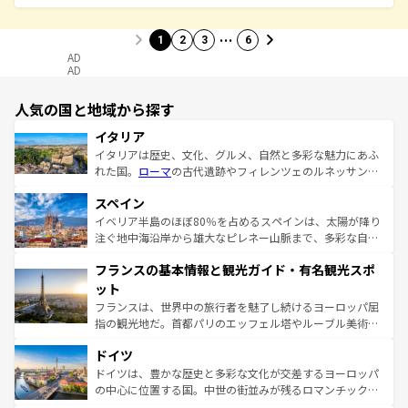
…
1
2
3
6
AD
AD
人気の国と地域から探す
イタリア
イタリアは歴史、文化、グルメ、自然と多彩な魅力にあふ
れた国。
ローマ
の古代遺跡やフィレンツェのルネッサンス
美術、ヴェネツィアの運河など、歴史あるスポットはもち
スペイン
ろん、トスカーナの美しい田園風景やアマルフィ海岸の絶
景など、自然景観も見逃せない。観光の合間には、本場の
イベリア半島のほぼ80％を占めるスペインは、太陽が降り
ピザやパスタなど、絶品のイタリア料理を堪能することも
注ぐ地中海沿岸から雄大なピレネー山脈まで、多彩な自然
できる。朝目覚めてから夜眠るまで、すべての瞬間を楽し
と文化が詰まったヨーロッパ屈指の旅行先だ。多様な地域
フランスの基本情報と観光ガイド・有名観光スポ
ませてくれるイタリアで、忘れられない旅をしてみよう！
文化が根付くこの国では、情熱的なフラメンコ、熱気あふ
なお、新着のイタリア情報は
コンテンツ一覧
を参照してほ
れる闘牛、そして美味しいタパスが生活の一部となってい
ット
しい。
る。首都マドリードの洗練された雰囲気や、バルセロナの
フランスは、世界中の旅行者を魅了し続けるヨーロッパ屈
アートに溢れた街角から、地方では古代ローマ遺跡や中世
指の観光地だ。首都パリのエッフェル塔やルーブル美術館
の城塞都市、穏やかなビーチリゾートまで多彩な表情を見
といった象徴的なスポットから、田舎町の古風な美しさま
せる。地方によって風土や気候が異なるスペインはその個
ドイツ
で、幅広い魅力が詰まっている。華麗な宮殿、歴史的な大
性で訪れる人を魅了する。 なお、新着のスペイン情報は
コ
聖堂、美しいビーチ、そして豊かな自然が、訪れる者を心
ドイツは、豊かな歴史と多彩な文化が交差するヨーロッパ
ンテンツ一覧
を参照してほしい。
から魅了する。また、フランスは美食の国としても知ら
の中心に位置する国。中世の街並みが残るロマンチック街
れ、フランス料理はユネスコ無形文化遺産にも登録されて
道から、未来を先取りするようなモダンな都市まで多様な