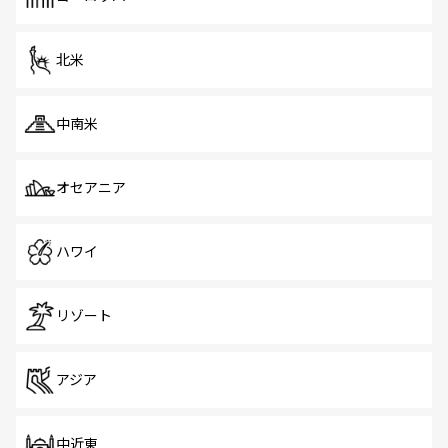
だ。訪れる人を飽きさせないシンガポールで、多様な魅力
を体感しよう。 なお、新着のシンガポール情報は
コンテン
ツ一覧
を参照してほしい。
北米
中南米
オセアニア
ハワイ
リゾート
アジア
中近東