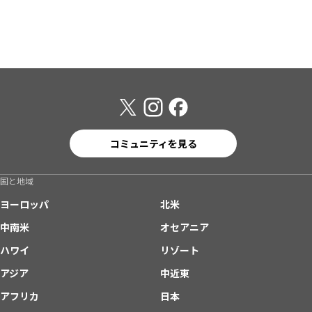
コミュニティを見る
国と地域
ヨーロッパ
北米
中南米
オセアニア
ハワイ
リゾート
アジア
中近東
アフリカ
日本