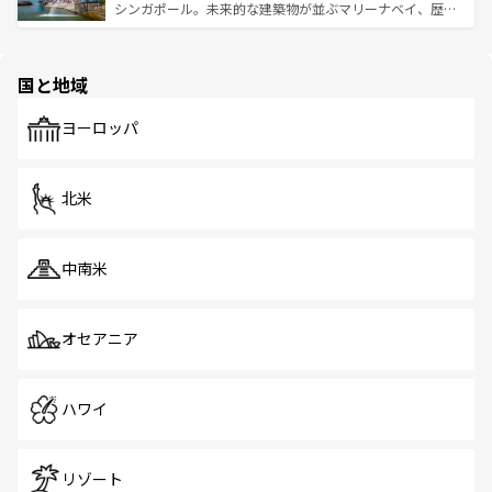
た文化、そして多様な観光資源が、訪れる旅人を魅了し続
うな絶景から文化的な体験まで、香港を存分に楽しみ尽く
シンガポール。未来的な建築物が並ぶマリーナベイ、歴史
ける。 なお、新着のタイ情報は
コンテンツ一覧
を参照して
そう。 なお、新着の香港情報は
コンテンツ一覧
を参照して
と伝統を感じられるエスニックタウン、多数の緑豊かな公
ほしい。
ほしい。
園や自然保護区など、自然が調和した近代的な景観と文化
の多様性あふれるカラフルな町は、どこを歩いても新しい
国と地域
発見がある。さらに、治安のよさや充実した公共交通機関
も、旅行者にとっては魅力的なポイント。グルメも豊富
で、ホーカーズは地元の風情を楽しめる外せないスポット
ヨーロッパ
だ。訪れる人を飽きさせないシンガポールで、多様な魅力
を体感しよう。 なお、新着のシンガポール情報は
コンテン
ツ一覧
を参照してほしい。
北米
中南米
オセアニア
ハワイ
リゾート