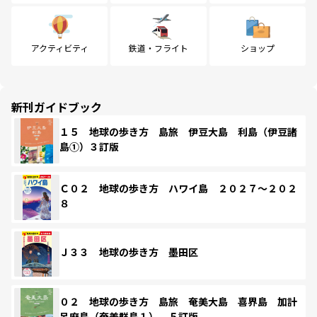
アクティビティ
鉄道・フライト
ショップ
新刊ガイドブック
１５ 地球の歩き方 島旅 伊豆大島 利島（伊豆諸
島①）３訂版
Ｃ０２ 地球の歩き方 ハワイ島 ２０２７～２０２
８
Ｊ３３ 地球の歩き方 墨田区
０２ 地球の歩き方 島旅 奄美大島 喜界島 加計
呂麻島（奄美群島１） ５訂版