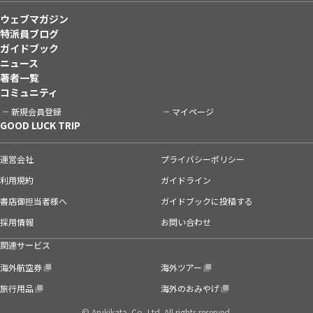
ウェブマガジン
特派員ブログ
ガイドブック
ニュース
著者一覧
コミュニティ
新規会員登録
マイページ
GOOD LUCK TRIP
運営会社
プライバシーポリシー
利用規約
ガイドライン
書店御担当者様へ
ガイドブックに投稿する
採用情報
お問い合わせ
関連サービス
海外航空券
海外ツアー
旅行用品
海外のおみやげ
© Arukikata. Co.,Ltd. All rights reserved.