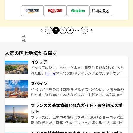
詳細を見る
…
1
2
3
4
6
AD
AD
人気の国と地域から探す
イタリア
イタリアは歴史、文化、グルメ、自然と多彩な魅力にあふ
れた国。
ローマ
の古代遺跡やフィレンツェのルネッサンス
美術、ヴェネツィアの運河など、歴史あるスポットはもち
スペイン
ろん、トスカーナの美しい田園風景やアマルフィ海岸の絶
景など、自然景観も見逃せない。観光の合間には、本場の
イベリア半島のほぼ80％を占めるスペインは、太陽が降り
ピザやパスタなど、絶品のイタリア料理を堪能することも
注ぐ地中海沿岸から雄大なピレネー山脈まで、多彩な自然
できる。朝目覚めてから夜眠るまで、すべての瞬間を楽し
と文化が詰まったヨーロッパ屈指の旅行先だ。多様な地域
フランスの基本情報と観光ガイド・有名観光スポ
ませてくれるイタリアで、忘れられない旅をしてみよう！
文化が根付くこの国では、情熱的なフラメンコ、熱気あふ
なお、新着のイタリア情報は
コンテンツ一覧
を参照してほ
れる闘牛、そして美味しいタパスが生活の一部となってい
ット
しい。
る。首都マドリードの洗練された雰囲気や、バルセロナの
フランスは、世界中の旅行者を魅了し続けるヨーロッパ屈
アートに溢れた街角から、地方では古代ローマ遺跡や中世
指の観光地だ。首都パリのエッフェル塔やルーブル美術館
の城塞都市、穏やかなビーチリゾートまで多彩な表情を見
といった象徴的なスポットから、田舎町の古風な美しさま
せる。地方によって風土や気候が異なるスペインはその個