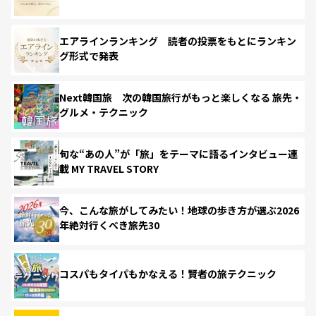
エアラインランキング 読者の投票をもとにランキン
グ形式で発表
Next韓国旅 次の韓国旅行がもっと楽しくなる 旅先・
グルメ・テクニック
旬な“あの人”が「旅」をテーマに語るインタビュー連
載 MY TRAVEL STORY
今、こんな旅がしてみたい！地球の歩き方が選ぶ2026
年絶対行くべき旅先30
コスパもタイパもかなえる！賢者の旅テクニック