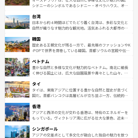
るだろう。車でのロードトリップや列車の旅も、アメリカ
文化や歴史が息づいている。「アロハスピリット」と呼ば
シドニーのシンボルであるシドニー・オペラハウス、オー
ならではの贅沢な旅のスタイルだ。 なお、新着のアメリカ
れるおもてなしの心で訪れる人々を迎えてくれるハワイの
ストラリア東海岸北部に広がる大サンゴ礁地帯グレートバ
情報は
コンテンツ一覧
を参照してほしい。
人々、おいしいローカルフードやハワイアンミュージッ
台湾
リアリーフや大陸中央部にそびえるウルル（エアーズロッ
ク、伝統的なフラダンスなど、すべてがハワイの魅力を彩
ク）、タスマニアの美しい原生林やケアンズの熱帯雨林な
日本から約４時間ほどでたどり着く台湾は、多彩な文化と
っている。訪れるたびに新しい発見と感動が待っているハ
ど、見どころがたくさん。また、カフェやワイン、オージ
自然が織りなす魅力的な観光地。活気あふれる大都市の台
ワイを、存分に味わってほしい。 なお、新着のハワイ情報
ービーフなどの食文化も豊かで、美味しいものであふれて
北やノスタルジックな町並みが人気な九份（ジォウフェ
は
コンテンツ一覧
を参照してほしい。
韓国
いる。アクティビティも充実しており、サーフィンやダイ
ン）、静ひつな山岳地帯である台湾東部など、都市の喧騒
ビング、ハイキングなど、アウトドア好きにはたまらな
と山間の静けさが共存しており、訪れる人に新しい発見と
歴史ある王朝文化が残る一方で、最先端のファッションやK
い。オーストラリアの多彩な魅力を存分に味わいつくそ
驚きをもたらしてくれる。また、奥深い台湾の食文化も魅
-POPで世界を席巻している韓国。首都ソウルの宮殿や伝統
う。 なお、新着のオーストラリア情報は
コンテンツ一覧
を
力で、夜市などの屋台グルメから高級料理、ヘルシーで美
家屋が並ぶエリアでは韓国の歴史と文化に浸ることがで
参照してほしい。
ベトナム
容にもいいと評判のスイーツなど、バラエティ豊かな料理
き、地方に足を延ばせば四季折々の自然美を楽しむことが
が味わえる。 なお、新着の台湾情報は
コンテンツ一覧
を参
できる。そして、キムチや焼肉、絶品のストリートフード
豊かな自然と多様な文化が魅力的なベトナム。南北に細長
照してほしい。
まで、さまざまな韓国料理が待っている。夜には、韓国な
く伸びる国土には、広大な田園風景や青々とした山々、世
らではのナイトライフも堪能できる。あたたかいホスピタ
界遺産に登録された壮大な自然景観が点在し、都市部では
タイ
リティに包まれながら、韓国の多彩な魅力を心ゆくまで味
急速な発展と共に伝統が息づく。ハノイの古い町並みやホ
わってみてほしい。 なお、新着の韓国情報は
コンテンツ一
ーチミン市のフランス統治時代の建物も、独特の雰囲気を
タイは、東南アジアに位置する豊かな自然と歴史が息づく
覧
を参照してほしい。
醸し出している。また、バラエティの豊かさとおいしさで
国だ。首都バンコクは高層ビルが立ち並ぶ一方、伝統的な
世界中の食通を魅了してやまないベトナム料理も魅力のひ
寺院や市場がいたるところに点在し、古きよき文化と現代
香港
とつ。フォーやバインミー、ベトナムコーヒーなどは、ぜ
の活気が交差している。北部ではチェンマイなどの山岳地
ひ現地で味わいたい。どの地域を訪れてもあたたかい人々
帯で自然と触れ合い、南部ではプーケットやクラビの美し
アジアと西洋の文化が交わる香港は、特有のエネルギーを
が旅行者を迎えてくれるので、きっと忘れられない旅にな
いビーチでリゾート気分を楽しむことができる。タイ料理
もっている。ヴィクトリア湾に広がる壮大な景色、近未来
るはずだ。 なお、新着のベトナム情報は
コンテンツ一覧
を
は世界的に有名で、屋台から高級レストランまで味覚を刺
的なアートスポット、そして歴史と現代が融合した町並
参照してほしい。
シンガポール
激する。気候は一年中温暖で、どの季節にも異なる楽しみ
み、どこを訪れても感動するはず。観光スポットが密集し
が待っている。親しみやすいタイの人々、仏教を中心とし
ており、効率よく見どころを回れるのも魅力。息をのむよ
アジアの交差点として多文化が融合した独自の魅力を放つ