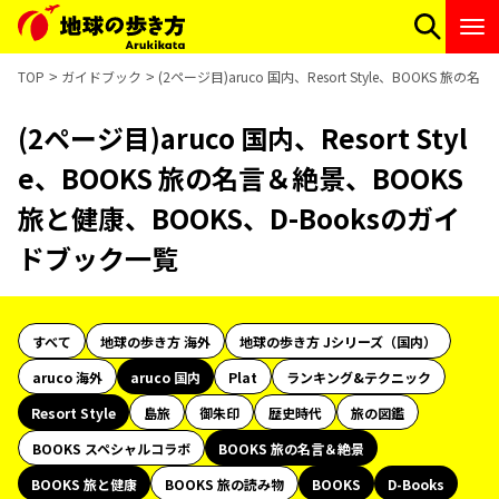
TOP
ガイドブック
(2ページ目)aruco 国内、Resort Style、BOOKS 
(2ページ目)aruco 国内、Resort Styl
e、BOOKS 旅の名言＆絶景、BOOKS
旅と健康、BOOKS、D-Booksのガイ
ドブック一覧
すべて
地球の歩き方 海外
地球の歩き方 Jシリーズ（国内）
aruco 海外
aruco 国内
Plat
ランキング&テクニック
Resort Style
島旅
御朱印
歴史時代
旅の図鑑
BOOKS スペシャルコラボ
BOOKS 旅の名言＆絶景
BOOKS 旅と健康
BOOKS 旅の読み物
BOOKS
D-Books