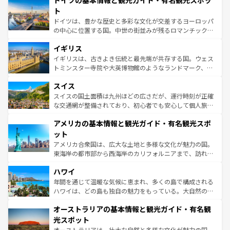
ドイツの基本情報と観光ガイド・有名観光スポッ
で、幅広い魅力が詰まっている。華麗な宮殿、歴史的な大
性で訪れる人を魅了する。 なお、新着のスペイン情報は
コ
聖堂、美しいビーチ、そして豊かな自然が、訪れる者を心
ト
ンテンツ一覧
を参照してほしい。
から魅了する。また、フランスは美食の国としても知ら
ドイツは、豊かな歴史と多彩な文化が交差するヨーロッパ
れ、フランス料理はユネスコ無形文化遺産にも登録されて
の中心に位置する国。中世の街並みが残るロマンチック街
いる。シャンパンの発祥地であるランス、プロヴァンスの
道から、未来を先取りするようなモダンな都市まで多様な
香り高いラベンダー畑など、多彩な楽しみ方が可能だ。さ
イギリス
顔を持つこの国は、どこを歩いても飽きることがない。ベ
らに、パリ以外の地域にも魅力が溢れており、どの街角に
ルリンの文化的活気、バイエルン州のアルプスの絶景、そ
イギリスは、古きよき伝統と最先端が共存する国。ウェス
も豊かな歴史と文化が息づいている。パリ以外の個性あふ
してライン川沿いのワイン畑といった風景は必見。ビール
トミンスター寺院や大英博物館のようなランドマーク、歴
れる地方に足を運ぶとそれぞれで全く異なる文化を体験で
とソーセージを味わいながら地元の人と過ごす楽しい時間
史ある大学都市、美しい丘陵地帯や牧歌的な風景など、エ
きるだろう。 なお、新着のフランス情報は
コンテンツ一覧
スイス
は、お酒好きな人にはぜひ体験してほしい。 なお、新着の
リアごとに異なる魅力がある。また、優雅なアフタヌーン
を参照してほしい。
ドイツ情報は
コンテンツ一覧
を参照してほしい。
ティー、ビール好きにはたまらない英国パブ、サッカー観
スイスの国土面積は九州ほどの広さだが、運行時刻が正確
戦など、本場だからこそできる体験も豊富。イギリスを旅
な交通網が整備されており、初心者でも安心して個人旅行
して楽しみつくそう。 なお、新着のイギリス情報は
コンテ
を楽しめる。日本同様に時刻表どおりの旅が可能だ。中世
アメリカの基本情報と観光ガイド・有名観光スポ
ンツ一覧
を参照してほしい。
の建物がそのまま残る町や、スイスならではのユニークな
博物館もあり、アルプス観光だけでなく町歩きも満喫する
ット
ことができる。国民の所得が高いため物価も高いが、旅行
アメリカ合衆国は、広大な土地と多様な文化が魅力の国。
者向けの交通パス提供のサービスもあり、うまく活用すれ
東海岸の都市部から西海岸のカリフォルニアまで、訪れる
ば市内交通費無料で観光を楽しむこともできる。 なお、新
場所ごとに異なる風景と体験が待っている。ニューヨーク
着のスイス情報は
コンテンツ一覧
を参照してほしい。
ハワイ
のような巨大都市は、観光、ショッピング、エンターテイ
ンメントが詰まった刺激的なスポットだ。一方、アメリカ
年間を通じて温暖な気候に恵まれ、多くの島で構成される
西部には大自然が広がり、グランドキャニオンやイエロー
ハワイは、どの島も独自の魅力をもっている。大自然の神
ストーン国立公園といった絶景が堪能できる。さらに、南
秘を感じたいなら、火山が生み出した壮大な景観を誇るハ
オーストラリアの基本情報と観光ガイド・有名観
部のニューオーリンズでは、音楽と美食が融合した独特の
ワイ島は見逃せない。また、定番の観光地といえばオアフ
文化が魅力。旅行者はアメリカの各地域で異なる魅力を楽
島だが、静かな自然を求めるならマウイ島やカウアイ島が
光スポット
しみながら、その多様性と豊かな歴史を感じることができ
おすすめ。エメラルドグリーンに輝く海をはじめ、豊かな
オーストラリアは、壮大な自然と多様な文化が魅力の国。