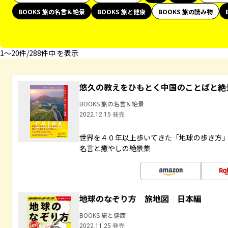
BOOKS 旅の名言＆絶景
BOOKS 旅と健康
BOOKS 旅の読み物
1〜20件/288件中 を表示
悠久の教えをひもとく中国のことばと絶
BOOKS 旅の名言＆絶景
2022.12.15 発売
世界を４０年以上歩いてきた「地球の歩き方
名言と癒やしの絶景集
地球のなぞり方 旅地図 日本編
BOOKS 旅と健康
2022.11.25 発売