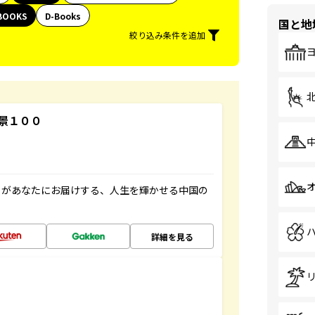
BOOKS
D-Books
国と地
絞り込み条件を追加
景１００
」があなたにお届けする、人生を輝かせる中国の
詳細を見る