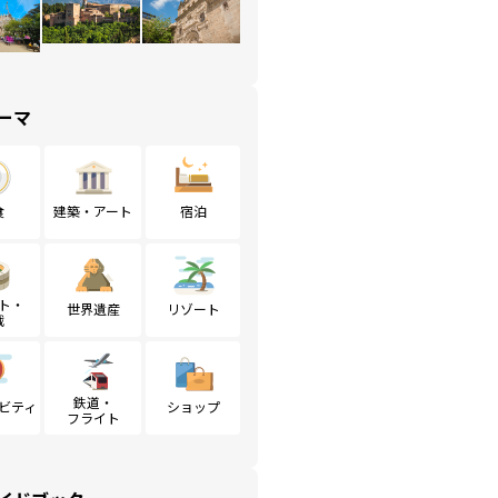
ーマ
食
建築・アート
宿泊
ト・
世界遺産
リゾート
戦
鉄道・
ビティ
ショップ
フライト