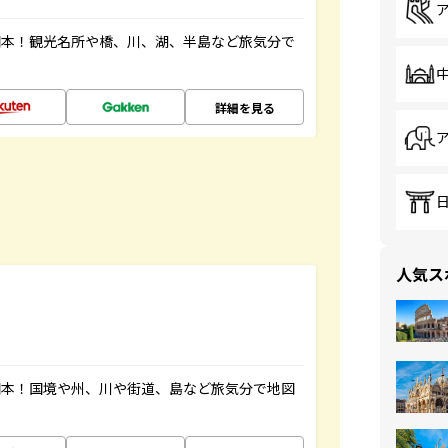
図本！観光名所や橋、川、湖、半島など旅気分で
詳細を見る
人気ス
図本！国境や州、川や街道、島など旅気分で地図