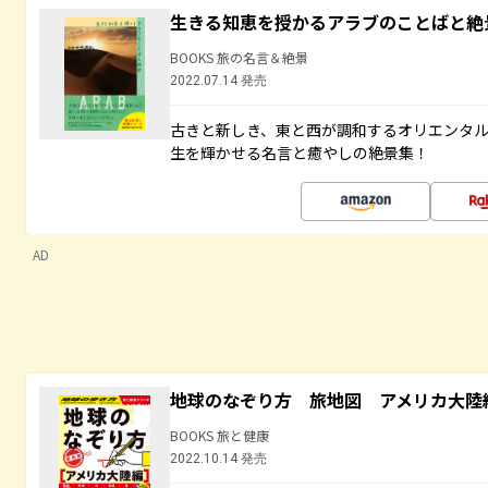
生きる知恵を授かるアラブのことばと絶
BOOKS 旅の名言＆絶景
2022.07.14 発売
古きと新しき、東と西が調和するオリエンタ
生を輝かせる名言と癒やしの絶景集！
AD
地球のなぞり方 旅地図 アメリカ大陸
BOOKS 旅と健康
2022.10.14 発売