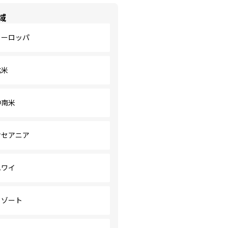
域
ヨーロッパ
北米
中南米
オセアニア
ハワイ
リゾート