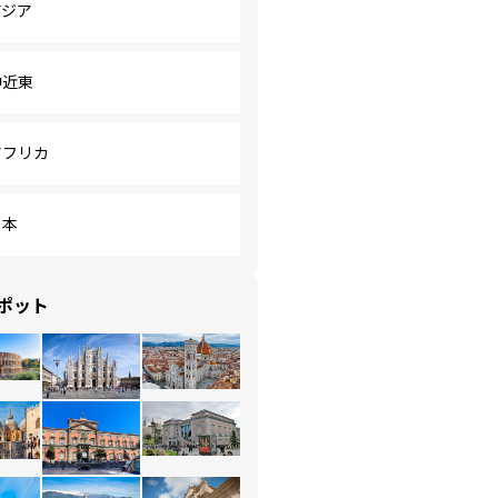
アジア
中近東
アフリカ
日本
ポット