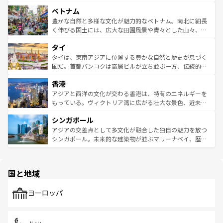
う。 なお、新着のオーストラリア情報は
コンテンツ一覧
を
力で、夜市などの屋台グルメから高級料理、ヘルシーで美
家屋が並ぶエリアでは韓国の歴史と文化に浸ることがで
参照してほしい。
ベトナム
容にもいいと評判のスイーツなど、バラエティ豊かな料理
き、地方に足を延ばせば四季折々の自然美を楽しむことが
が味わえる。 なお、新着の台湾情報は
コンテンツ一覧
を参
できる。そして、キムチや焼肉、絶品のストリートフード
豊かな自然と多様な文化が魅力的なベトナム。南北に細長
照してほしい。
まで、さまざまな韓国料理が待っている。夜には、韓国な
く伸びる国土には、広大な田園風景や青々とした山々、世
らではのナイトライフも堪能できる。あたたかいホスピタ
界遺産に登録された壮大な自然景観が点在し、都市部では
タイ
リティに包まれながら、韓国の多彩な魅力を心ゆくまで味
急速な発展と共に伝統が息づく。ハノイの古い町並みやホ
わってみてほしい。 なお、新着の韓国情報は
コンテンツ一
ーチミン市のフランス統治時代の建物も、独特の雰囲気を
タイは、東南アジアに位置する豊かな自然と歴史が息づく
覧
を参照してほしい。
醸し出している。また、バラエティの豊かさとおいしさで
国だ。首都バンコクは高層ビルが立ち並ぶ一方、伝統的な
世界中の食通を魅了してやまないベトナム料理も魅力のひ
寺院や市場がいたるところに点在し、古きよき文化と現代
香港
とつ。フォーやバインミー、ベトナムコーヒーなどは、ぜ
の活気が交差している。北部ではチェンマイなどの山岳地
ひ現地で味わいたい。どの地域を訪れてもあたたかい人々
帯で自然と触れ合い、南部ではプーケットやクラビの美し
アジアと西洋の文化が交わる香港は、特有のエネルギーを
が旅行者を迎えてくれるので、きっと忘れられない旅にな
いビーチでリゾート気分を楽しむことができる。タイ料理
もっている。ヴィクトリア湾に広がる壮大な景色、近未来
るはずだ。 なお、新着のベトナム情報は
コンテンツ一覧
を
は世界的に有名で、屋台から高級レストランまで味覚を刺
的なアートスポット、そして歴史と現代が融合した町並
参照してほしい。
シンガポール
激する。気候は一年中温暖で、どの季節にも異なる楽しみ
み、どこを訪れても感動するはず。観光スポットが密集し
が待っている。親しみやすいタイの人々、仏教を中心とし
ており、効率よく見どころを回れるのも魅力。息をのむよ
アジアの交差点として多文化が融合した独自の魅力を放つ
た文化、そして多様な観光資源が、訪れる旅人を魅了し続
うな絶景から文化的な体験まで、香港を存分に楽しみ尽く
シンガポール。未来的な建築物が並ぶマリーナベイ、歴史
ける。 なお、新着のタイ情報は
コンテンツ一覧
を参照して
そう。 なお、新着の香港情報は
コンテンツ一覧
を参照して
と伝統を感じられるエスニックタウン、多数の緑豊かな公
ほしい。
ほしい。
園や自然保護区など、自然が調和した近代的な景観と文化
の多様性あふれるカラフルな町は、どこを歩いても新しい
国と地域
発見がある。さらに、治安のよさや充実した公共交通機関
も、旅行者にとっては魅力的なポイント。グルメも豊富
で、ホーカーズは地元の風情を楽しめる外せないスポット
ヨーロッパ
だ。訪れる人を飽きさせないシンガポールで、多様な魅力
を体感しよう。 なお、新着のシンガポール情報は
コンテン
ツ一覧
を参照してほしい。