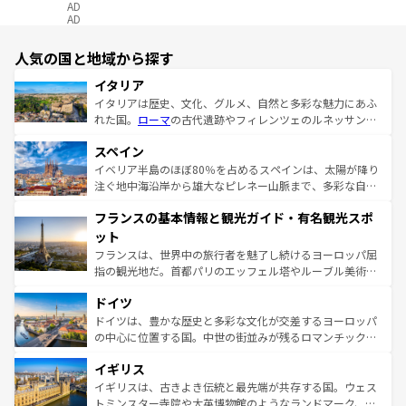
AD
AD
人気の国と地域から探す
イタリア
イタリアは歴史、文化、グルメ、自然と多彩な魅力にあふ
れた国。
ローマ
の古代遺跡やフィレンツェのルネッサンス
美術、ヴェネツィアの運河など、歴史あるスポットはもち
スペイン
ろん、トスカーナの美しい田園風景やアマルフィ海岸の絶
景など、自然景観も見逃せない。観光の合間には、本場の
イベリア半島のほぼ80％を占めるスペインは、太陽が降り
ピザやパスタなど、絶品のイタリア料理を堪能することも
注ぐ地中海沿岸から雄大なピレネー山脈まで、多彩な自然
できる。朝目覚めてから夜眠るまで、すべての瞬間を楽し
と文化が詰まったヨーロッパ屈指の旅行先だ。多様な地域
フランスの基本情報と観光ガイド・有名観光スポ
ませてくれるイタリアで、忘れられない旅をしてみよう！
文化が根付くこの国では、情熱的なフラメンコ、熱気あふ
なお、新着のイタリア情報は
コンテンツ一覧
を参照してほ
れる闘牛、そして美味しいタパスが生活の一部となってい
ット
しい。
る。首都マドリードの洗練された雰囲気や、バルセロナの
フランスは、世界中の旅行者を魅了し続けるヨーロッパ屈
アートに溢れた街角から、地方では古代ローマ遺跡や中世
指の観光地だ。首都パリのエッフェル塔やルーブル美術館
の城塞都市、穏やかなビーチリゾートまで多彩な表情を見
といった象徴的なスポットから、田舎町の古風な美しさま
せる。地方によって風土や気候が異なるスペインはその個
ドイツ
で、幅広い魅力が詰まっている。華麗な宮殿、歴史的な大
性で訪れる人を魅了する。 なお、新着のスペイン情報は
コ
聖堂、美しいビーチ、そして豊かな自然が、訪れる者を心
ドイツは、豊かな歴史と多彩な文化が交差するヨーロッパ
ンテンツ一覧
を参照してほしい。
から魅了する。また、フランスは美食の国としても知ら
の中心に位置する国。中世の街並みが残るロマンチック街
れ、フランス料理はユネスコ無形文化遺産にも登録されて
道から、未来を先取りするようなモダンな都市まで多様な
イギリス
いる。シャンパンの発祥地であるランス、プロヴァンスの
顔を持つこの国は、どこを歩いても飽きることがない。ベ
香り高いラベンダー畑など、多彩な楽しみ方が可能だ。さ
ルリンの文化的活気、バイエルン州のアルプスの絶景、そ
イギリスは、古きよき伝統と最先端が共存する国。ウェス
らに、パリ以外の地域にも魅力が溢れており、どの街角に
してライン川沿いのワイン畑といった風景は必見。ビール
トミンスター寺院や大英博物館のようなランドマーク、歴