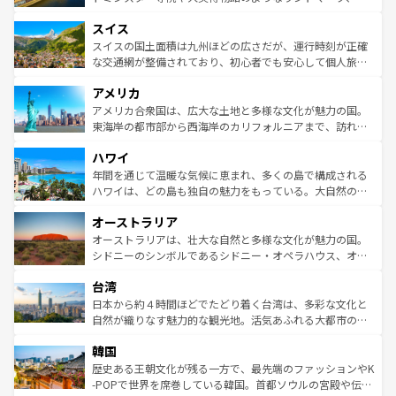
も豊かな歴史と文化が息づいている。パリ以外の個性あふ
とソーセージを味わいながら地元の人と過ごす楽しい時間
史ある大学都市、美しい丘陵地帯や牧歌的な風景など、エ
れる地方に足を運ぶとそれぞれで全く異なる文化を体験で
スイス
は、お酒好きな人にはぜひ体験してほしい。 なお、新着の
リアごとに異なる魅力がある。また、優雅なアフタヌーン
きるだろう。 なお、新着のフランス情報は
コンテンツ一覧
ドイツ情報は
コンテンツ一覧
を参照してほしい。
ティー、ビール好きにはたまらない英国パブ、サッカー観
スイスの国土面積は九州ほどの広さだが、運行時刻が正確
を参照してほしい。
戦など、本場だからこそできる体験も豊富。イギリスを旅
な交通網が整備されており、初心者でも安心して個人旅行
して楽しみつくそう。 なお、新着のイギリス情報は
コンテ
を楽しめる。日本同様に時刻表どおりの旅が可能だ。中世
アメリカ
ンツ一覧
を参照してほしい。
の建物がそのまま残る町や、スイスならではのユニークな
博物館もあり、アルプス観光だけでなく町歩きも満喫する
アメリカ合衆国は、広大な土地と多様な文化が魅力の国。
ことができる。国民の所得が高いため物価も高いが、旅行
東海岸の都市部から西海岸のカリフォルニアまで、訪れる
者向けの交通パス提供のサービスもあり、うまく活用すれ
場所ごとに異なる風景と体験が待っている。ニューヨーク
ハワイ
ば市内交通費無料で観光を楽しむこともできる。 なお、新
のような巨大都市は、観光、ショッピング、エンターテイ
着のスイス情報は
コンテンツ一覧
を参照してほしい。
ンメントが詰まった刺激的なスポットだ。一方、アメリカ
年間を通じて温暖な気候に恵まれ、多くの島で構成される
西部には大自然が広がり、グランドキャニオンやイエロー
ハワイは、どの島も独自の魅力をもっている。大自然の神
ストーン国立公園といった絶景が堪能できる。さらに、南
秘を感じたいなら、火山が生み出した壮大な景観を誇るハ
オーストラリア
部のニューオーリンズでは、音楽と美食が融合した独特の
ワイ島は見逃せない。また、定番の観光地といえばオアフ
文化が魅力。旅行者はアメリカの各地域で異なる魅力を楽
島だが、静かな自然を求めるならマウイ島やカウアイ島が
オーストラリアは、壮大な自然と多様な文化が魅力の国。
しみながら、その多様性と豊かな歴史を感じることができ
おすすめ。エメラルドグリーンに輝く海をはじめ、豊かな
シドニーのシンボルであるシドニー・オペラハウス、オー
るだろう。車でのロードトリップや列車の旅も、アメリカ
文化や歴史が息づいている。「アロハスピリット」と呼ば
ストラリア東海岸北部に広がる大サンゴ礁地帯グレートバ
ならではの贅沢な旅のスタイルだ。 なお、新着のアメリカ
台湾
れるおもてなしの心で訪れる人々を迎えてくれるハワイの
リアリーフや大陸中央部にそびえるウルル（エアーズロッ
情報は
コンテンツ一覧
を参照してほしい。
人々、おいしいローカルフードやハワイアンミュージッ
ク）、タスマニアの美しい原生林やケアンズの熱帯雨林な
日本から約４時間ほどでたどり着く台湾は、多彩な文化と
ク、伝統的なフラダンスなど、すべてがハワイの魅力を彩
ど、見どころがたくさん。また、カフェやワイン、オージ
自然が織りなす魅力的な観光地。活気あふれる大都市の台
っている。訪れるたびに新しい発見と感動が待っているハ
ービーフなどの食文化も豊かで、美味しいものであふれて
北やノスタルジックな町並みが人気な九份（ジォウフェ
ワイを、存分に味わってほしい。 なお、新着のハワイ情報
韓国
いる。アクティビティも充実しており、サーフィンやダイ
ン）、静ひつな山岳地帯である台湾東部など、都市の喧騒
は
コンテンツ一覧
を参照してほしい。
ビング、ハイキングなど、アウトドア好きにはたまらな
と山間の静けさが共存しており、訪れる人に新しい発見と
歴史ある王朝文化が残る一方で、最先端のファッションやK
い。オーストラリアの多彩な魅力を存分に味わいつくそ
驚きをもたらしてくれる。また、奥深い台湾の食文化も魅
-POPで世界を席巻している韓国。首都ソウルの宮殿や伝統