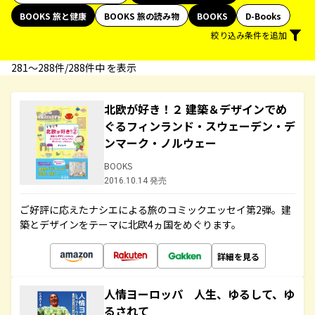
BOOKS 旅と健康
BOOKS 旅の読み物
BOOKS
D-Books
絞り込み条件を追加
281〜288件/288件中 を表示
北欧が好き！２ 建築＆デザインでめ
ぐるフィンランド・スウェーデン・デ
ンマーク・ノルウェー
BOOKS
2016.10.14 発売
ご好評に応えたナシエによる旅のコミックエッセイ第2弾。建
築とデザインをテーマに北欧4ヵ国をめぐります。
詳細を見る
人情ヨーロッパ 人生、ゆるして、ゆ
るされて