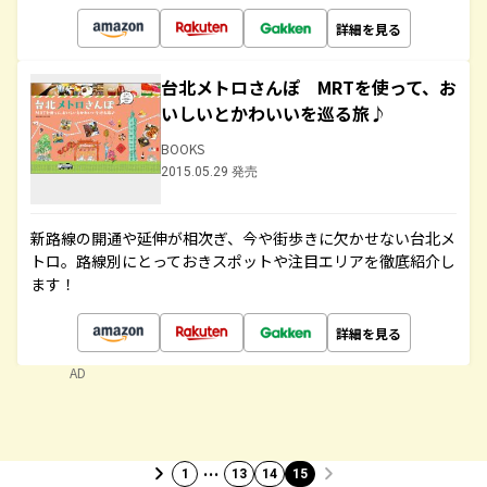
詳細を見る
台北メトロさんぽ MRTを使って、お
いしいとかわいいを巡る旅♪
BOOKS
2015.05.29 発売
新路線の開通や延伸が相次ぎ、今や街歩きに欠かせない台北メ
トロ。路線別にとっておきスポットや注目エリアを徹底紹介し
ます！
詳細を見る
AD
…
1
13
14
15