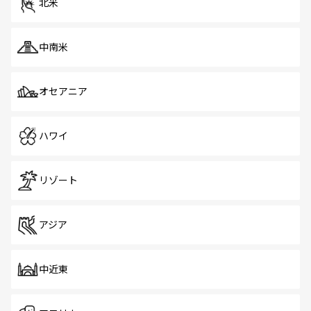
北米
中南米
オセアニア
ハワイ
リゾート
アジア
中近東