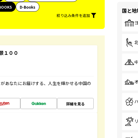
BOOKS
D-Books
国と地
絞り込み条件を追加
景１００
」があなたにお届けする、人生を輝かせる中国の
詳細を見る