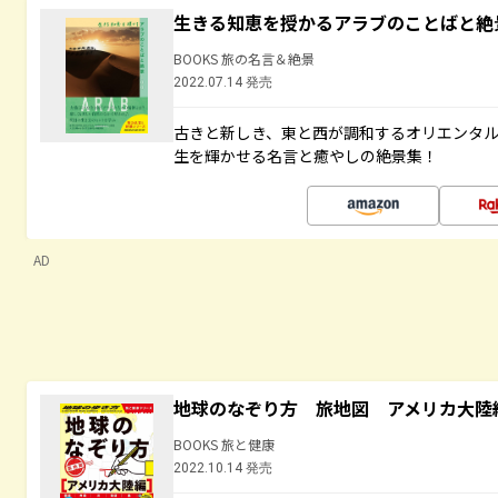
生きる知恵を授かるアラブのことばと絶
BOOKS 旅の名言＆絶景
2022.07.14 発売
古きと新しき、東と西が調和するオリエンタ
生を輝かせる名言と癒やしの絶景集！
AD
地球のなぞり方 旅地図 アメリカ大陸
BOOKS 旅と健康
2022.10.14 発売