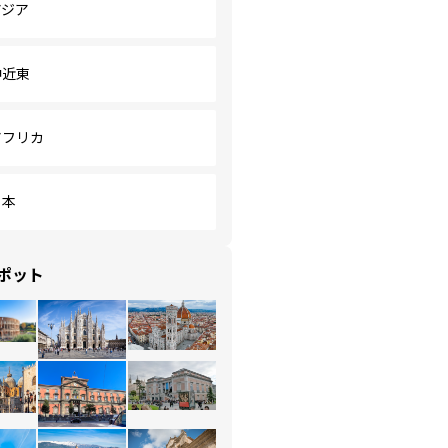
アジア
中近東
アフリカ
日本
ポット