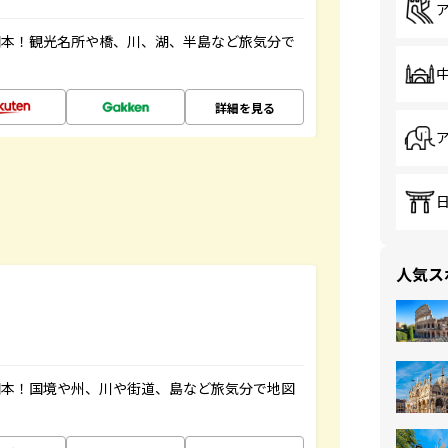
図本！観光名所や橋、川、湖、半島など旅気分で
詳細を見る
人気ス
図本！国境や州、川や街道、島など旅気分で地図