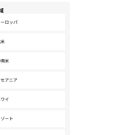
域
ヨーロッパ
北米
中南米
オセアニア
ハワイ
リゾート