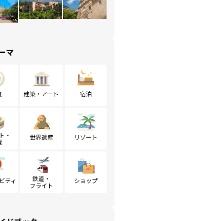
ーマ
食
建築・アート
宿泊
ト・
世界遺産
リゾート
戦
鉄道・
ビティ
ショップ
フライト