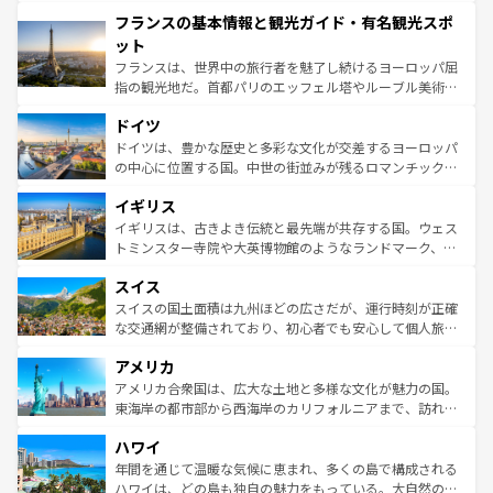
できる。朝目覚めてから夜眠るまで、すべての瞬間を楽し
と文化が詰まったヨーロッパ屈指の旅行先だ。多様な地域
フランスの基本情報と観光ガイド・有名観光スポ
ませてくれるイタリアで、忘れられない旅をしてみよう！
文化が根付くこの国では、情熱的なフラメンコ、熱気あふ
なお、新着のイタリア情報は
コンテンツ一覧
を参照してほ
れる闘牛、そして美味しいタパスが生活の一部となってい
ット
しい。
る。首都マドリードの洗練された雰囲気や、バルセロナの
フランスは、世界中の旅行者を魅了し続けるヨーロッパ屈
アートに溢れた街角から、地方では古代ローマ遺跡や中世
指の観光地だ。首都パリのエッフェル塔やルーブル美術館
の城塞都市、穏やかなビーチリゾートまで多彩な表情を見
といった象徴的なスポットから、田舎町の古風な美しさま
せる。地方によって風土や気候が異なるスペインはその個
ドイツ
で、幅広い魅力が詰まっている。華麗な宮殿、歴史的な大
性で訪れる人を魅了する。 なお、新着のスペイン情報は
コ
聖堂、美しいビーチ、そして豊かな自然が、訪れる者を心
ドイツは、豊かな歴史と多彩な文化が交差するヨーロッパ
ンテンツ一覧
を参照してほしい。
から魅了する。また、フランスは美食の国としても知ら
の中心に位置する国。中世の街並みが残るロマンチック街
れ、フランス料理はユネスコ無形文化遺産にも登録されて
道から、未来を先取りするようなモダンな都市まで多様な
イギリス
いる。シャンパンの発祥地であるランス、プロヴァンスの
顔を持つこの国は、どこを歩いても飽きることがない。ベ
香り高いラベンダー畑など、多彩な楽しみ方が可能だ。さ
ルリンの文化的活気、バイエルン州のアルプスの絶景、そ
イギリスは、古きよき伝統と最先端が共存する国。ウェス
らに、パリ以外の地域にも魅力が溢れており、どの街角に
してライン川沿いのワイン畑といった風景は必見。ビール
トミンスター寺院や大英博物館のようなランドマーク、歴
も豊かな歴史と文化が息づいている。パリ以外の個性あふ
とソーセージを味わいながら地元の人と過ごす楽しい時間
史ある大学都市、美しい丘陵地帯や牧歌的な風景など、エ
れる地方に足を運ぶとそれぞれで全く異なる文化を体験で
スイス
は、お酒好きな人にはぜひ体験してほしい。 なお、新着の
リアごとに異なる魅力がある。また、優雅なアフタヌーン
きるだろう。 なお、新着のフランス情報は
コンテンツ一覧
ドイツ情報は
コンテンツ一覧
を参照してほしい。
ティー、ビール好きにはたまらない英国パブ、サッカー観
スイスの国土面積は九州ほどの広さだが、運行時刻が正確
を参照してほしい。
戦など、本場だからこそできる体験も豊富。イギリスを旅
な交通網が整備されており、初心者でも安心して個人旅行
して楽しみつくそう。 なお、新着のイギリス情報は
コンテ
を楽しめる。日本同様に時刻表どおりの旅が可能だ。中世
アメリカ
ンツ一覧
を参照してほしい。
の建物がそのまま残る町や、スイスならではのユニークな
博物館もあり、アルプス観光だけでなく町歩きも満喫する
アメリカ合衆国は、広大な土地と多様な文化が魅力の国。
ことができる。国民の所得が高いため物価も高いが、旅行
東海岸の都市部から西海岸のカリフォルニアまで、訪れる
者向けの交通パス提供のサービスもあり、うまく活用すれ
場所ごとに異なる風景と体験が待っている。ニューヨーク
ハワイ
ば市内交通費無料で観光を楽しむこともできる。 なお、新
のような巨大都市は、観光、ショッピング、エンターテイ
着のスイス情報は
コンテンツ一覧
を参照してほしい。
ンメントが詰まった刺激的なスポットだ。一方、アメリカ
年間を通じて温暖な気候に恵まれ、多くの島で構成される
西部には大自然が広がり、グランドキャニオンやイエロー
ハワイは、どの島も独自の魅力をもっている。大自然の神