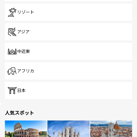
リゾート
アジア
中近東
アフリカ
日本
人気スポット