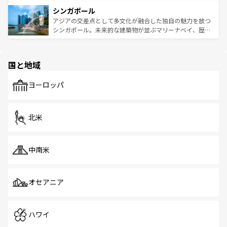
るはずだ。 なお、新着のベトナム情報は
コンテンツ一覧
を
は世界的に有名で、屋台から高級レストランまで味覚を刺
的なアートスポット、そして歴史と現代が融合した町並
参照してほしい。
シンガポール
激する。気候は一年中温暖で、どの季節にも異なる楽しみ
み、どこを訪れても感動するはず。観光スポットが密集し
が待っている。親しみやすいタイの人々、仏教を中心とし
ており、効率よく見どころを回れるのも魅力。息をのむよ
アジアの交差点として多文化が融合した独自の魅力を放つ
た文化、そして多様な観光資源が、訪れる旅人を魅了し続
うな絶景から文化的な体験まで、香港を存分に楽しみ尽く
シンガポール。未来的な建築物が並ぶマリーナベイ、歴史
ける。 なお、新着のタイ情報は
コンテンツ一覧
を参照して
そう。 なお、新着の香港情報は
コンテンツ一覧
を参照して
と伝統を感じられるエスニックタウン、多数の緑豊かな公
ほしい。
ほしい。
園や自然保護区など、自然が調和した近代的な景観と文化
の多様性あふれるカラフルな町は、どこを歩いても新しい
国と地域
発見がある。さらに、治安のよさや充実した公共交通機関
も、旅行者にとっては魅力的なポイント。グルメも豊富
で、ホーカーズは地元の風情を楽しめる外せないスポット
ヨーロッパ
だ。訪れる人を飽きさせないシンガポールで、多様な魅力
を体感しよう。 なお、新着のシンガポール情報は
コンテン
ツ一覧
を参照してほしい。
北米
中南米
オセアニア
ハワイ