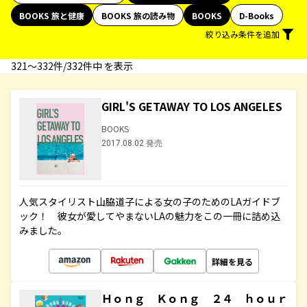
BOOKS 旅と健康
BOOKS 旅の読み物
BOOKS
D-Books
絞り込み条件を追加
321〜332件/332件中 を表示
GIRL'S GETAWAY TO LOS ANGELES
BOOKS
2017.08.02 発売
人気スタイリスト山脇道子による女の子のためのLAガイドブ
ック！ 彼女が愛してやまないLAの魅力をこの一冊に詰め込
みました。
詳細を見る
Ｈｏｎｇ Ｋｏｎｇ ２４ ｈｏｕｒ