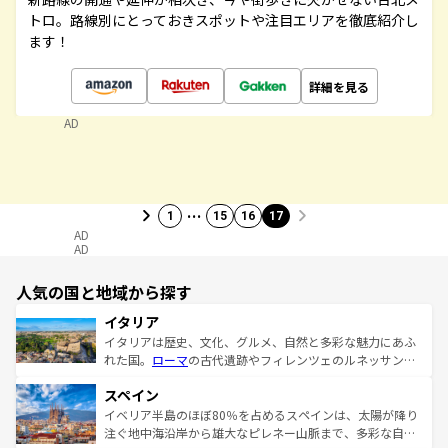
トロ。路線別にとっておきスポットや注目エリアを徹底紹介し
ます！
詳細を見る
AD
…
1
15
16
17
AD
AD
人気の国と地域から探す
イタリア
イタリアは歴史、文化、グルメ、自然と多彩な魅力にあふ
れた国。
ローマ
の古代遺跡やフィレンツェのルネッサンス
美術、ヴェネツィアの運河など、歴史あるスポットはもち
スペイン
ろん、トスカーナの美しい田園風景やアマルフィ海岸の絶
景など、自然景観も見逃せない。観光の合間には、本場の
イベリア半島のほぼ80％を占めるスペインは、太陽が降り
ピザやパスタなど、絶品のイタリア料理を堪能することも
注ぐ地中海沿岸から雄大なピレネー山脈まで、多彩な自然