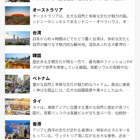
ストーン国立公園といった絶景が堪能できる。さらに、南
秘を感じたいなら、火山が生み出した壮大な景観を誇るハ
オーストラリア
部のニューオーリンズでは、音楽と美食が融合した独特の
ワイ島は見逃せない。また、定番の観光地といえばオアフ
文化が魅力。旅行者はアメリカの各地域で異なる魅力を楽
島だが、静かな自然を求めるならマウイ島やカウアイ島が
オーストラリアは、壮大な自然と多様な文化が魅力の国。
しみながら、その多様性と豊かな歴史を感じることができ
おすすめ。エメラルドグリーンに輝く海をはじめ、豊かな
シドニーのシンボルであるシドニー・オペラハウス、オー
るだろう。車でのロードトリップや列車の旅も、アメリカ
文化や歴史が息づいている。「アロハスピリット」と呼ば
ストラリア東海岸北部に広がる大サンゴ礁地帯グレートバ
ならではの贅沢な旅のスタイルだ。 なお、新着のアメリカ
台湾
れるおもてなしの心で訪れる人々を迎えてくれるハワイの
リアリーフや大陸中央部にそびえるウルル（エアーズロッ
情報は
コンテンツ一覧
を参照してほしい。
人々、おいしいローカルフードやハワイアンミュージッ
ク）、タスマニアの美しい原生林やケアンズの熱帯雨林な
日本から約４時間ほどでたどり着く台湾は、多彩な文化と
ク、伝統的なフラダンスなど、すべてがハワイの魅力を彩
ど、見どころがたくさん。また、カフェやワイン、オージ
自然が織りなす魅力的な観光地。活気あふれる大都市の台
っている。訪れるたびに新しい発見と感動が待っているハ
ービーフなどの食文化も豊かで、美味しいものであふれて
北やノスタルジックな町並みが人気な九份（ジォウフェ
ワイを、存分に味わってほしい。 なお、新着のハワイ情報
韓国
いる。アクティビティも充実しており、サーフィンやダイ
ン）、静ひつな山岳地帯である台湾東部など、都市の喧騒
は
コンテンツ一覧
を参照してほしい。
ビング、ハイキングなど、アウトドア好きにはたまらな
と山間の静けさが共存しており、訪れる人に新しい発見と
歴史ある王朝文化が残る一方で、最先端のファッションやK
い。オーストラリアの多彩な魅力を存分に味わいつくそ
驚きをもたらしてくれる。また、奥深い台湾の食文化も魅
-POPで世界を席巻している韓国。首都ソウルの宮殿や伝統
う。 なお、新着のオーストラリア情報は
コンテンツ一覧
を
力で、夜市などの屋台グルメから高級料理、ヘルシーで美
家屋が並ぶエリアでは韓国の歴史と文化に浸ることがで
参照してほしい。
ベトナム
容にもいいと評判のスイーツなど、バラエティ豊かな料理
き、地方に足を延ばせば四季折々の自然美を楽しむことが
が味わえる。 なお、新着の台湾情報は
コンテンツ一覧
を参
できる。そして、キムチや焼肉、絶品のストリートフード
豊かな自然と多様な文化が魅力的なベトナム。南北に細長
照してほしい。
まで、さまざまな韓国料理が待っている。夜には、韓国な
く伸びる国土には、広大な田園風景や青々とした山々、世
らではのナイトライフも堪能できる。あたたかいホスピタ
界遺産に登録された壮大な自然景観が点在し、都市部では
タイ
リティに包まれながら、韓国の多彩な魅力を心ゆくまで味
急速な発展と共に伝統が息づく。ハノイの古い町並みやホ
わってみてほしい。 なお、新着の韓国情報は
コンテンツ一
ーチミン市のフランス統治時代の建物も、独特の雰囲気を
タイは、東南アジアに位置する豊かな自然と歴史が息づく
覧
を参照してほしい。
醸し出している。また、バラエティの豊かさとおいしさで
国だ。首都バンコクは高層ビルが立ち並ぶ一方、伝統的な
世界中の食通を魅了してやまないベトナム料理も魅力のひ
寺院や市場がいたるところに点在し、古きよき文化と現代
香港
とつ。フォーやバインミー、ベトナムコーヒーなどは、ぜ
の活気が交差している。北部ではチェンマイなどの山岳地
ひ現地で味わいたい。どの地域を訪れてもあたたかい人々
帯で自然と触れ合い、南部ではプーケットやクラビの美し
アジアと西洋の文化が交わる香港は、特有のエネルギーを
が旅行者を迎えてくれるので、きっと忘れられない旅にな
いビーチでリゾート気分を楽しむことができる。タイ料理
もっている。ヴィクトリア湾に広がる壮大な景色、近未来