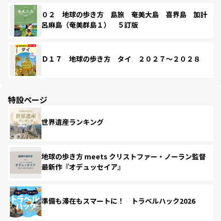
０２ 地球の歩き方 島旅 奄美大島 喜界島 加計
呂麻島（奄美群島１） ５訂版
Ｄ１７ 地球の歩き方 タイ ２０２７～２０２８
特設ページ
世界遺産ランキング
地球の歩き方 meets クリストファー・ノーラン監督
最新作『オデュッセイア』
準備も滞在もスマートに！ トラベルハック2026