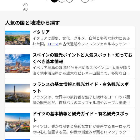
AD
AD
人気の国と地域から探す
イタリア
イタリアは歴史、文化、グルメ、自然と多彩な魅力にあふ
れた国。
ローマ
の古代遺跡やフィレンツェのルネッサンス
美術、ヴェネツィアの運河など、歴史あるスポットはもち
スペインの観光ポイントと人気スポット・知ってお
ろん、トスカーナの美しい田園風景やアマルフィ海岸の絶
景など、自然景観も見逃せない。観光の合間には、本場の
くべき基本情報
ピザやパスタなど、絶品のイタリア料理を堪能することも
イベリア半島のほぼ80％を占めるスペインは、太陽が降り
できる。朝目覚めてから夜眠るまで、すべての瞬間を楽し
注ぐ地中海沿岸から雄大なピレネー山脈まで、多彩な自然
ませてくれるイタリアで、忘れられない旅をしてみよう！
と文化が詰まったヨーロッパ屈指の旅行先だ。多様な地域
なお、新着のイタリア情報は
コンテンツ一覧
を参照してほ
フランスの基本情報と観光ガイド・有名観光スポ
文化が根付くこの国では、情熱的なフラメンコ、熱気あふ
しい。
れる闘牛、そして美味しいタパスが生活の一部となってい
ット
る。首都マドリードの洗練された雰囲気や、バルセロナの
フランスは、世界中の旅行者を魅了し続けるヨーロッパ屈
アートに溢れた街角から、地方では古代ローマ遺跡や中世
指の観光地だ。首都パリのエッフェル塔やルーブル美術館
の城塞都市、穏やかなビーチリゾートまで多彩な表情を見
といった象徴的なスポットから、田舎町の古風な美しさま
せる。地方によって風土や気候が異なるスペインはその個
ドイツの基本情報と観光ガイド・有名観光スポッ
で、幅広い魅力が詰まっている。華麗な宮殿、歴史的な大
性で訪れる人を魅了する。 なお、新着のスペイン情報は
コ
聖堂、美しいビーチ、そして豊かな自然が、訪れる者を心
ト
ンテンツ一覧
を参照してほしい。
から魅了する。また、フランスは美食の国としても知ら
ドイツは、豊かな歴史と多彩な文化が交差するヨーロッパ
れ、フランス料理はユネスコ無形文化遺産にも登録されて
の中心に位置する国。中世の街並みが残るロマンチック街
いる。シャンパンの発祥地であるランス、プロヴァンスの
道から、未来を先取りするようなモダンな都市まで多様な