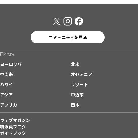
コミュニティを見る
国と地域
ヨーロッパ
北米
中南米
オセアニア
ハワイ
リゾート
アジア
中近東
アフリカ
日本
ウェブマガジン
特派員ブログ
ガイドブック