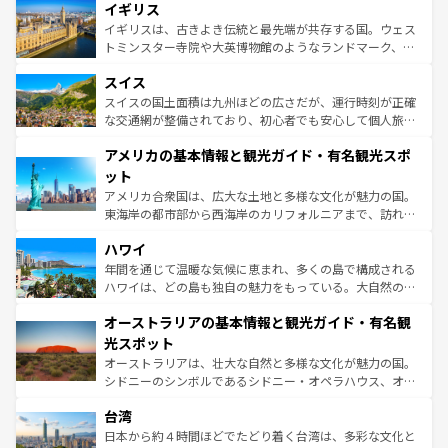
香り高いラベンダー畑など、多彩な楽しみ方が可能だ。さ
イギリス
顔を持つこの国は、どこを歩いても飽きることがない。ベ
らに、パリ以外の地域にも魅力が溢れており、どの街角に
ルリンの文化的活気、バイエルン州のアルプスの絶景、そ
イギリスは、古きよき伝統と最先端が共存する国。ウェス
も豊かな歴史と文化が息づいている。パリ以外の個性あふ
してライン川沿いのワイン畑といった風景は必見。ビール
トミンスター寺院や大英博物館のようなランドマーク、歴
れる地方に足を運ぶとそれぞれで全く異なる文化を体験で
とソーセージを味わいながら地元の人と過ごす楽しい時間
史ある大学都市、美しい丘陵地帯や牧歌的な風景など、エ
きるだろう。 なお、新着のフランス情報は
コンテンツ一覧
スイス
は、お酒好きな人にはぜひ体験してほしい。 なお、新着の
リアごとに異なる魅力がある。また、優雅なアフタヌーン
を参照してほしい。
ドイツ情報は
コンテンツ一覧
を参照してほしい。
ティー、ビール好きにはたまらない英国パブ、サッカー観
スイスの国土面積は九州ほどの広さだが、運行時刻が正確
戦など、本場だからこそできる体験も豊富。イギリスを旅
な交通網が整備されており、初心者でも安心して個人旅行
して楽しみつくそう。 なお、新着のイギリス情報は
コンテ
を楽しめる。日本同様に時刻表どおりの旅が可能だ。中世
アメリカの基本情報と観光ガイド・有名観光スポ
ンツ一覧
を参照してほしい。
の建物がそのまま残る町や、スイスならではのユニークな
博物館もあり、アルプス観光だけでなく町歩きも満喫する
ット
ことができる。国民の所得が高いため物価も高いが、旅行
アメリカ合衆国は、広大な土地と多様な文化が魅力の国。
者向けの交通パス提供のサービスもあり、うまく活用すれ
東海岸の都市部から西海岸のカリフォルニアまで、訪れる
ば市内交通費無料で観光を楽しむこともできる。 なお、新
場所ごとに異なる風景と体験が待っている。ニューヨーク
着のスイス情報は
コンテンツ一覧
を参照してほしい。
ハワイ
のような巨大都市は、観光、ショッピング、エンターテイ
ンメントが詰まった刺激的なスポットだ。一方、アメリカ
年間を通じて温暖な気候に恵まれ、多くの島で構成される
西部には大自然が広がり、グランドキャニオンやイエロー
ハワイは、どの島も独自の魅力をもっている。大自然の神
ストーン国立公園といった絶景が堪能できる。さらに、南
秘を感じたいなら、火山が生み出した壮大な景観を誇るハ
オーストラリアの基本情報と観光ガイド・有名観
部のニューオーリンズでは、音楽と美食が融合した独特の
ワイ島は見逃せない。また、定番の観光地といえばオアフ
文化が魅力。旅行者はアメリカの各地域で異なる魅力を楽
島だが、静かな自然を求めるならマウイ島やカウアイ島が
光スポット
しみながら、その多様性と豊かな歴史を感じることができ
おすすめ。エメラルドグリーンに輝く海をはじめ、豊かな
オーストラリアは、壮大な自然と多様な文化が魅力の国。
るだろう。車でのロードトリップや列車の旅も、アメリカ
文化や歴史が息づいている。「アロハスピリット」と呼ば
シドニーのシンボルであるシドニー・オペラハウス、オー
ならではの贅沢な旅のスタイルだ。 なお、新着のアメリカ
れるおもてなしの心で訪れる人々を迎えてくれるハワイの
ストラリア東海岸北部に広がる大サンゴ礁地帯グレートバ
情報は
コンテンツ一覧
を参照してほしい。
人々、おいしいローカルフードやハワイアンミュージッ
台湾
リアリーフや大陸中央部にそびえるウルル（エアーズロッ
ク、伝統的なフラダンスなど、すべてがハワイの魅力を彩
ク）、タスマニアの美しい原生林やケアンズの熱帯雨林な
日本から約４時間ほどでたどり着く台湾は、多彩な文化と