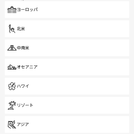
も、旅行者にとっては魅力的なポイント。グルメも豊富
で、ホーカーズは地元の風情を楽しめる外せないスポット
ヨーロッパ
だ。訪れる人を飽きさせないシンガポールで、多様な魅力
を体感しよう。 なお、新着のシンガポール情報は
コンテン
ツ一覧
を参照してほしい。
北米
中南米
オセアニア
ハワイ
リゾート
アジア