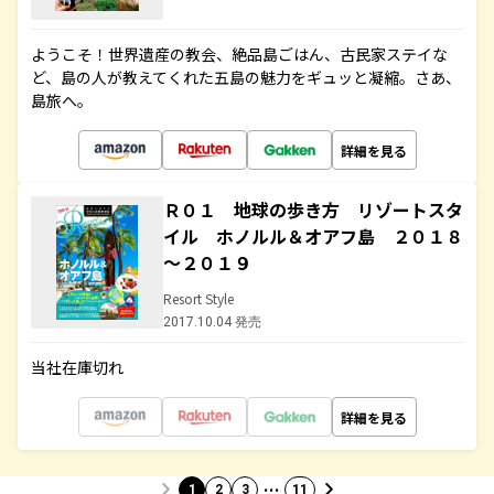
ようこそ！世界遺産の教会、絶品島ごはん、古民家ステイな
ど、島の人が教えてくれた五島の魅力をギュッと凝縮。さあ、
島旅へ。
詳細を見る
Ｒ０１ 地球の歩き方 リゾートスタ
イル ホノルル＆オアフ島 ２０１８
～２０１９
Resort Style
2017.10.04 発売
当社在庫切れ
詳細を見る
…
1
2
3
11