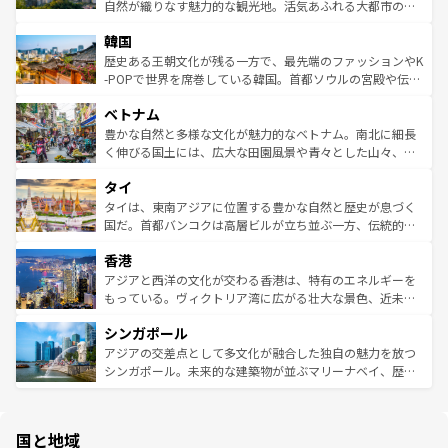
っている。訪れるたびに新しい発見と感動が待っているハ
ど、見どころがたくさん。また、カフェやワイン、オージ
自然が織りなす魅力的な観光地。活気あふれる大都市の台
ワイを、存分に味わってほしい。 なお、新着のハワイ情報
ービーフなどの食文化も豊かで、美味しいものであふれて
北やノスタルジックな町並みが人気な九份（ジォウフェ
は
コンテンツ一覧
を参照してほしい。
韓国
いる。アクティビティも充実しており、サーフィンやダイ
ン）、静ひつな山岳地帯である台湾東部など、都市の喧騒
ビング、ハイキングなど、アウトドア好きにはたまらな
と山間の静けさが共存しており、訪れる人に新しい発見と
歴史ある王朝文化が残る一方で、最先端のファッションやK
い。オーストラリアの多彩な魅力を存分に味わいつくそ
驚きをもたらしてくれる。また、奥深い台湾の食文化も魅
-POPで世界を席巻している韓国。首都ソウルの宮殿や伝統
う。 なお、新着のオーストラリア情報は
コンテンツ一覧
を
力で、夜市などの屋台グルメから高級料理、ヘルシーで美
家屋が並ぶエリアでは韓国の歴史と文化に浸ることがで
参照してほしい。
ベトナム
容にもいいと評判のスイーツなど、バラエティ豊かな料理
き、地方に足を延ばせば四季折々の自然美を楽しむことが
が味わえる。 なお、新着の台湾情報は
コンテンツ一覧
を参
できる。そして、キムチや焼肉、絶品のストリートフード
豊かな自然と多様な文化が魅力的なベトナム。南北に細長
照してほしい。
まで、さまざまな韓国料理が待っている。夜には、韓国な
く伸びる国土には、広大な田園風景や青々とした山々、世
らではのナイトライフも堪能できる。あたたかいホスピタ
界遺産に登録された壮大な自然景観が点在し、都市部では
タイ
リティに包まれながら、韓国の多彩な魅力を心ゆくまで味
急速な発展と共に伝統が息づく。ハノイの古い町並みやホ
わってみてほしい。 なお、新着の韓国情報は
コンテンツ一
ーチミン市のフランス統治時代の建物も、独特の雰囲気を
タイは、東南アジアに位置する豊かな自然と歴史が息づく
覧
を参照してほしい。
醸し出している。また、バラエティの豊かさとおいしさで
国だ。首都バンコクは高層ビルが立ち並ぶ一方、伝統的な
世界中の食通を魅了してやまないベトナム料理も魅力のひ
寺院や市場がいたるところに点在し、古きよき文化と現代
香港
とつ。フォーやバインミー、ベトナムコーヒーなどは、ぜ
の活気が交差している。北部ではチェンマイなどの山岳地
ひ現地で味わいたい。どの地域を訪れてもあたたかい人々
帯で自然と触れ合い、南部ではプーケットやクラビの美し
アジアと西洋の文化が交わる香港は、特有のエネルギーを
が旅行者を迎えてくれるので、きっと忘れられない旅にな
いビーチでリゾート気分を楽しむことができる。タイ料理
もっている。ヴィクトリア湾に広がる壮大な景色、近未来
るはずだ。 なお、新着のベトナム情報は
コンテンツ一覧
を
は世界的に有名で、屋台から高級レストランまで味覚を刺
的なアートスポット、そして歴史と現代が融合した町並
参照してほしい。
シンガポール
激する。気候は一年中温暖で、どの季節にも異なる楽しみ
み、どこを訪れても感動するはず。観光スポットが密集し
が待っている。親しみやすいタイの人々、仏教を中心とし
ており、効率よく見どころを回れるのも魅力。息をのむよ
アジアの交差点として多文化が融合した独自の魅力を放つ
た文化、そして多様な観光資源が、訪れる旅人を魅了し続
うな絶景から文化的な体験まで、香港を存分に楽しみ尽く
シンガポール。未来的な建築物が並ぶマリーナベイ、歴史
ける。 なお、新着のタイ情報は
コンテンツ一覧
を参照して
そう。 なお、新着の香港情報は
コンテンツ一覧
を参照して
と伝統を感じられるエスニックタウン、多数の緑豊かな公
ほしい。
ほしい。
園や自然保護区など、自然が調和した近代的な景観と文化
の多様性あふれるカラフルな町は、どこを歩いても新しい
国と地域
発見がある。さらに、治安のよさや充実した公共交通機関