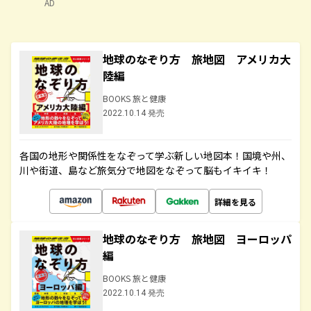
AD
地球のなぞり方 旅地図 アメリカ大
陸編
BOOKS 旅と健康
2022.10.14 発売
各国の地形や関係性をなぞって学ぶ新しい地図本！国境や州、
川や街道、島など旅気分で地図をなぞって脳もイキイキ！
詳細を見る
地球のなぞり方 旅地図 ヨーロッパ
編
BOOKS 旅と健康
2022.10.14 発売