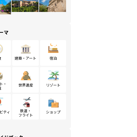
ーマ
食
建築・アート
宿泊
ト・
世界遺産
リゾート
戦
鉄道・
ビティ
ショップ
フライト