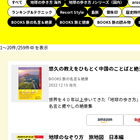
すべて
地球の歩き方 海外
地球の歩き方 Jシリーズ（国内）
aru
ランキング&テクニック
Resort Style
島旅
御朱印
歴史時
BOOKS 旅の名言＆絶景
BOOKS 旅と健康
BOOKS 旅の読み物
1〜20件/259件中 を表示
悠久の教えをひもとく中国のことばと絶
BOOKS 旅の名言＆絶景
2022.12.15 発売
世界を４０年以上歩いてきた「地球の歩き方
名言と癒やしの絶景集
地球のなぞり方 旅地図 日本編