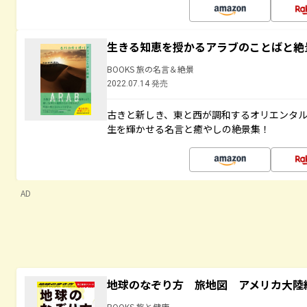
生きる知恵を授かるアラブのことばと絶
BOOKS 旅の名言＆絶景
2022.07.14 発売
古きと新しき、東と西が調和するオリエンタ
生を輝かせる名言と癒やしの絶景集！
AD
地球のなぞり方 旅地図 アメリカ大陸
BOOKS 旅と健康