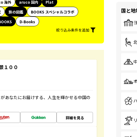
co 海外
aruco 国内
Plat
国と地
代
旅の図鑑
BOOKS スペシャルコラボ
BOOKS
D-Books
絞り込み条件を追加
景１００
」があなたにお届けする、人生を輝かせる中国の
詳細を見る