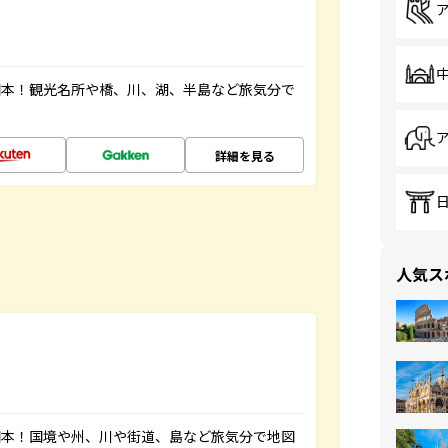
図本！観光名所や橋、川、湖、半島など旅気分で
詳細を見る
人気ス
図本！国境や州、川や街道、島など旅気分で地図