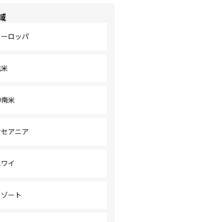
域
ヨーロッパ
北米
中南米
オセアニア
ハワイ
リゾート