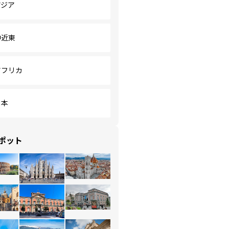
アジア
中近東
アフリカ
日本
ポット