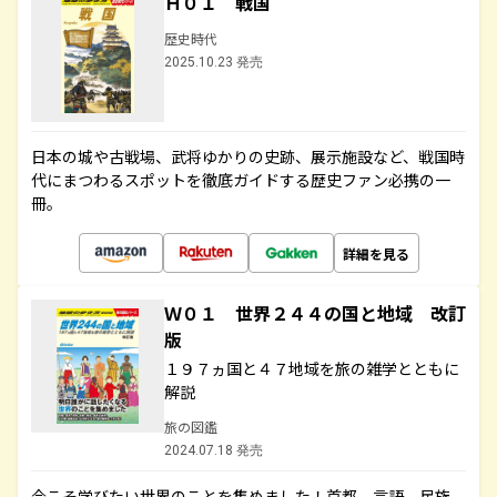
Ｈ０１ 戦国
歴史時代
2025.10.23 発売
日本の城や古戦場、武将ゆかりの史跡、展示施設など、戦国時
代にまつわるスポットを徹底ガイドする歴史ファン必携の一
冊。
詳細を見る
Ｗ０１ 世界２４４の国と地域 改訂
版
１９７ヵ国と４７地域を旅の雑学とともに
解説
旅の図鑑
2024.07.18 発売
今こそ学びたい世界のことを集めました！首都、言語、民族、