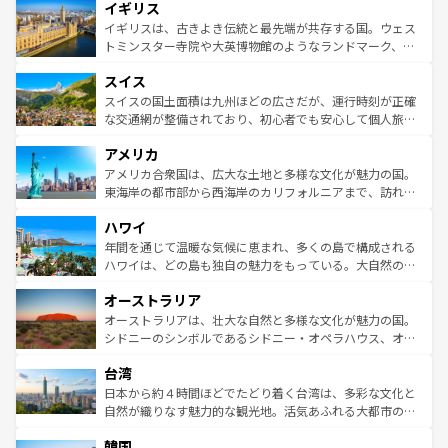
イギリス
いる。シャンパンの発祥地であるランス、プロヴァンスの
顔を持つこの国は、どこを歩いても飽きることがない。ベ
香り高いラベンダー畑など、多彩な楽しみ方が可能だ。さ
ルリンの文化的活気、バイエルン州のアルプスの絶景、そ
イギリスは、古きよき伝統と最先端が共存する国。ウェス
らに、パリ以外の地域にも魅力が溢れており、どの街角に
してライン川沿いのワイン畑といった風景は必見。ビール
トミンスター寺院や大英博物館のようなランドマーク、歴
も豊かな歴史と文化が息づいている。パリ以外の個性あふ
とソーセージを味わいながら地元の人と過ごす楽しい時間
史ある大学都市、美しい丘陵地帯や牧歌的な風景など、エ
れる地方に足を運ぶとそれぞれで全く異なる文化を体験で
スイス
は、お酒好きな人にはぜひ体験してほしい。 なお、新着の
リアごとに異なる魅力がある。また、優雅なアフタヌーン
きるだろう。 なお、新着のフランス情報は
コンテンツ一覧
ドイツ情報は
コンテンツ一覧
を参照してほしい。
ティー、ビール好きにはたまらない英国パブ、サッカー観
スイスの国土面積は九州ほどの広さだが、運行時刻が正確
を参照してほしい。
戦など、本場だからこそできる体験も豊富。イギリスを旅
な交通網が整備されており、初心者でも安心して個人旅行
して楽しみつくそう。 なお、新着のイギリス情報は
コンテ
を楽しめる。日本同様に時刻表どおりの旅が可能だ。中世
アメリカ
ンツ一覧
を参照してほしい。
の建物がそのまま残る町や、スイスならではのユニークな
博物館もあり、アルプス観光だけでなく町歩きも満喫する
アメリカ合衆国は、広大な土地と多様な文化が魅力の国。
ことができる。国民の所得が高いため物価も高いが、旅行
東海岸の都市部から西海岸のカリフォルニアまで、訪れる
者向けの交通パス提供のサービスもあり、うまく活用すれ
場所ごとに異なる風景と体験が待っている。ニューヨーク
ハワイ
ば市内交通費無料で観光を楽しむこともできる。 なお、新
のような巨大都市は、観光、ショッピング、エンターテイ
着のスイス情報は
コンテンツ一覧
を参照してほしい。
ンメントが詰まった刺激的なスポットだ。一方、アメリカ
年間を通じて温暖な気候に恵まれ、多くの島で構成される
西部には大自然が広がり、グランドキャニオンやイエロー
ハワイは、どの島も独自の魅力をもっている。大自然の神
ストーン国立公園といった絶景が堪能できる。さらに、南
秘を感じたいなら、火山が生み出した壮大な景観を誇るハ
オーストラリア
部のニューオーリンズでは、音楽と美食が融合した独特の
ワイ島は見逃せない。また、定番の観光地といえばオアフ
文化が魅力。旅行者はアメリカの各地域で異なる魅力を楽
島だが、静かな自然を求めるならマウイ島やカウアイ島が
オーストラリアは、壮大な自然と多様な文化が魅力の国。
しみながら、その多様性と豊かな歴史を感じることができ
おすすめ。エメラルドグリーンに輝く海をはじめ、豊かな
シドニーのシンボルであるシドニー・オペラハウス、オー
るだろう。車でのロードトリップや列車の旅も、アメリカ
文化や歴史が息づいている。「アロハスピリット」と呼ば
ストラリア東海岸北部に広がる大サンゴ礁地帯グレートバ
ならではの贅沢な旅のスタイルだ。 なお、新着のアメリカ
台湾
れるおもてなしの心で訪れる人々を迎えてくれるハワイの
リアリーフや大陸中央部にそびえるウルル（エアーズロッ
情報は
コンテンツ一覧
を参照してほしい。
人々、おいしいローカルフードやハワイアンミュージッ
ク）、タスマニアの美しい原生林やケアンズの熱帯雨林な
日本から約４時間ほどでたどり着く台湾は、多彩な文化と
ク、伝統的なフラダンスなど、すべてがハワイの魅力を彩
ど、見どころがたくさん。また、カフェやワイン、オージ
自然が織りなす魅力的な観光地。活気あふれる大都市の台
っている。訪れるたびに新しい発見と感動が待っているハ
ービーフなどの食文化も豊かで、美味しいものであふれて
北やノスタルジックな町並みが人気な九份（ジォウフェ
ワイを、存分に味わってほしい。 なお、新着のハワイ情報
韓国
いる。アクティビティも充実しており、サーフィンやダイ
ン）、静ひつな山岳地帯である台湾東部など、都市の喧騒