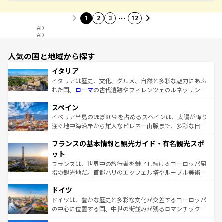
…
1
2
3
12
AD
AD
人気の国と地域から探す
イタリア
イタリアは歴史、文化、グルメ、自然と多彩な魅力にあふ
れた国。
ローマ
の古代遺跡やフィレンツェのルネッサンス
美術、ヴェネツィアの運河など、歴史あるスポットはもち
スペイン
ろん、トスカーナの美しい田園風景やアマルフィ海岸の絶
景など、自然景観も見逃せない。観光の合間には、本場の
イベリア半島のほぼ80％を占めるスペインは、太陽が降り
ピザやパスタなど、絶品のイタリア料理を堪能することも
注ぐ地中海沿岸から雄大なピレネー山脈まで、多彩な自然
できる。朝目覚めてから夜眠るまで、すべての瞬間を楽し
と文化が詰まったヨーロッパ屈指の旅行先だ。多様な地域
フランスの基本情報と観光ガイド・有名観光スポ
ませてくれるイタリアで、忘れられない旅をしてみよう！
文化が根付くこの国では、情熱的なフラメンコ、熱気あふ
なお、新着のイタリア情報は
コンテンツ一覧
を参照してほ
れる闘牛、そして美味しいタパスが生活の一部となってい
ット
しい。
る。首都マドリードの洗練された雰囲気や、バルセロナの
フランスは、世界中の旅行者を魅了し続けるヨーロッパ屈
アートに溢れた街角から、地方では古代ローマ遺跡や中世
指の観光地だ。首都パリのエッフェル塔やルーブル美術館
の城塞都市、穏やかなビーチリゾートまで多彩な表情を見
といった象徴的なスポットから、田舎町の古風な美しさま
せる。地方によって風土や気候が異なるスペインはその個
ドイツ
で、幅広い魅力が詰まっている。華麗な宮殿、歴史的な大
性で訪れる人を魅了する。 なお、新着のスペイン情報は
コ
聖堂、美しいビーチ、そして豊かな自然が、訪れる者を心
ドイツは、豊かな歴史と多彩な文化が交差するヨーロッパ
ンテンツ一覧
を参照してほしい。
から魅了する。また、フランスは美食の国としても知ら
の中心に位置する国。中世の街並みが残るロマンチック街
れ、フランス料理はユネスコ無形文化遺産にも登録されて
道から、未来を先取りするようなモダンな都市まで多様な