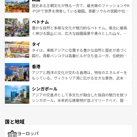
は
コンテンツ一覧
を参照してほしい。
ビング、ハイキングなど、アウトドア好きにはたまらな
と山間の静けさが共存しており、訪れる人に新しい発見と
歴史ある王朝文化が残る一方で、最先端のファッションやK
い。オーストラリアの多彩な魅力を存分に味わいつくそ
驚きをもたらしてくれる。また、奥深い台湾の食文化も魅
-POPで世界を席巻している韓国。首都ソウルの宮殿や伝統
う。 なお、新着のオーストラリア情報は
コンテンツ一覧
を
力で、夜市などの屋台グルメから高級料理、ヘルシーで美
家屋が並ぶエリアでは韓国の歴史と文化に浸ることがで
参照してほしい。
ベトナム
容にもいいと評判のスイーツなど、バラエティ豊かな料理
き、地方に足を延ばせば四季折々の自然美を楽しむことが
が味わえる。 なお、新着の台湾情報は
コンテンツ一覧
を参
できる。そして、キムチや焼肉、絶品のストリートフード
豊かな自然と多様な文化が魅力的なベトナム。南北に細長
照してほしい。
まで、さまざまな韓国料理が待っている。夜には、韓国な
く伸びる国土には、広大な田園風景や青々とした山々、世
らではのナイトライフも堪能できる。あたたかいホスピタ
界遺産に登録された壮大な自然景観が点在し、都市部では
タイ
リティに包まれながら、韓国の多彩な魅力を心ゆくまで味
急速な発展と共に伝統が息づく。ハノイの古い町並みやホ
わってみてほしい。 なお、新着の韓国情報は
コンテンツ一
ーチミン市のフランス統治時代の建物も、独特の雰囲気を
タイは、東南アジアに位置する豊かな自然と歴史が息づく
覧
を参照してほしい。
醸し出している。また、バラエティの豊かさとおいしさで
国だ。首都バンコクは高層ビルが立ち並ぶ一方、伝統的な
世界中の食通を魅了してやまないベトナム料理も魅力のひ
寺院や市場がいたるところに点在し、古きよき文化と現代
香港
とつ。フォーやバインミー、ベトナムコーヒーなどは、ぜ
の活気が交差している。北部ではチェンマイなどの山岳地
ひ現地で味わいたい。どの地域を訪れてもあたたかい人々
帯で自然と触れ合い、南部ではプーケットやクラビの美し
アジアと西洋の文化が交わる香港は、特有のエネルギーを
が旅行者を迎えてくれるので、きっと忘れられない旅にな
いビーチでリゾート気分を楽しむことができる。タイ料理
もっている。ヴィクトリア湾に広がる壮大な景色、近未来
るはずだ。 なお、新着のベトナム情報は
コンテンツ一覧
を
は世界的に有名で、屋台から高級レストランまで味覚を刺
的なアートスポット、そして歴史と現代が融合した町並
参照してほしい。
シンガポール
激する。気候は一年中温暖で、どの季節にも異なる楽しみ
み、どこを訪れても感動するはず。観光スポットが密集し
が待っている。親しみやすいタイの人々、仏教を中心とし
ており、効率よく見どころを回れるのも魅力。息をのむよ
アジアの交差点として多文化が融合した独自の魅力を放つ
た文化、そして多様な観光資源が、訪れる旅人を魅了し続
うな絶景から文化的な体験まで、香港を存分に楽しみ尽く
シンガポール。未来的な建築物が並ぶマリーナベイ、歴史
ける。 なお、新着のタイ情報は
コンテンツ一覧
を参照して
そう。 なお、新着の香港情報は
コンテンツ一覧
を参照して
と伝統を感じられるエスニックタウン、多数の緑豊かな公
ほしい。
ほしい。
園や自然保護区など、自然が調和した近代的な景観と文化
の多様性あふれるカラフルな町は、どこを歩いても新しい
国と地域
発見がある。さらに、治安のよさや充実した公共交通機関
も、旅行者にとっては魅力的なポイント。グルメも豊富
で、ホーカーズは地元の風情を楽しめる外せないスポット
ヨーロッパ