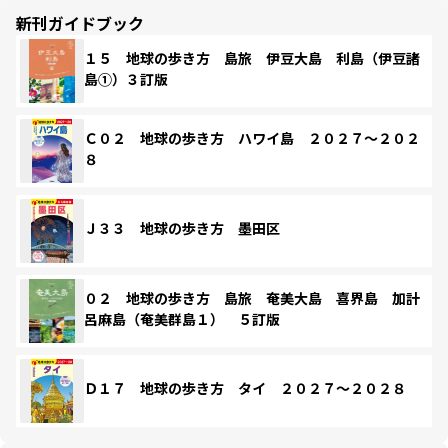
新刊ガイドブック
１５ 地球の歩き方 島旅 伊豆大島 利島（伊豆諸
島①）３訂版
Ｃ０２ 地球の歩き方 ハワイ島 ２０２７～２０２
８
Ｊ３３ 地球の歩き方 墨田区
０２ 地球の歩き方 島旅 奄美大島 喜界島 加計
呂麻島（奄美群島１） ５訂版
Ｄ１７ 地球の歩き方 タイ ２０２７～２０２８