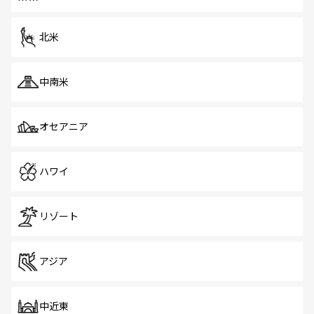
だ。訪れる人を飽きさせないシンガポールで、多様な魅力
を体感しよう。 なお、新着のシンガポール情報は
コンテン
ツ一覧
を参照してほしい。
北米
中南米
オセアニア
ハワイ
リゾート
アジア
中近東