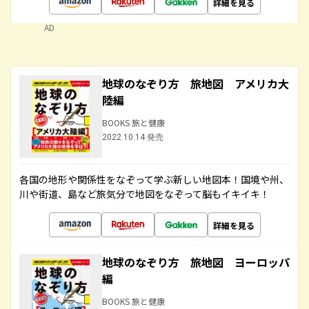
詳細を見る
AD
地球のなぞり方 旅地図 アメリカ大
陸編
BOOKS 旅と健康
2022.10.14 発売
各国の地形や関係性をなぞって学ぶ新しい地図本！国境や州、
川や街道、島など旅気分で地図をなぞって脳もイキイキ！
詳細を見る
地球のなぞり方 旅地図 ヨーロッパ
編
BOOKS 旅と健康