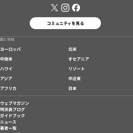
コミュニティを見る
国と地域
ヨーロッパ
北米
中南米
オセアニア
ハワイ
リゾート
アジア
中近東
アフリカ
日本
ウェブマガジン
特派員ブログ
ガイドブック
ニュース
著者一覧