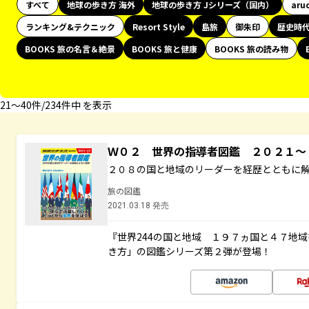
すべて
地球の歩き方 海外
地球の歩き方 Jシリーズ（国内）
aru
ランキング&テクニック
Resort Style
島旅
御朱印
歴史時
BOOKS 旅の名言＆絶景
BOOKS 旅と健康
BOOKS 旅の読み物
21〜40件/234件中 を表示
Ｗ０２ 世界の指導者図鑑 ２０２１
２０８の国と地域のリーダーを経歴とともに
旅の図鑑
2021.03.18 発売
『世界244の国と地域 １９７ヵ国と４７地
き方」の図鑑シリーズ第２弾が登場！