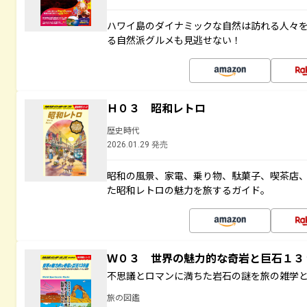
ハワイ島のダイナミックな自然は訪れる人々
る自然派グルメも見逃せない！
Ｈ０３ 昭和レトロ
歴史時代
2026.01.29 発売
昭和の風景、家電、乗り物、駄菓子、喫茶店
た昭和レトロの魅力を旅するガイド。
Ｗ０３ 世界の魅力的な奇岩と巨石１
不思議とロマンに満ちた岩石の謎を旅の雑学
旅の図鑑