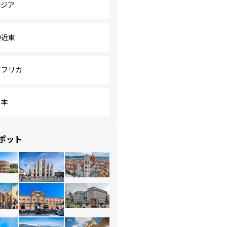
アジア
中近東
アフリカ
日本
ポット