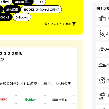
co 海外
aruco 国内
Plat
国と地
代
旅の図鑑
BOOKS スペシャルコラボ
BOOKS
D-Books
絞り込み条件を追加
～２０２２年版
解説
域を旅の雑学とともに解説』に続く、「地球の歩
詳細を見る