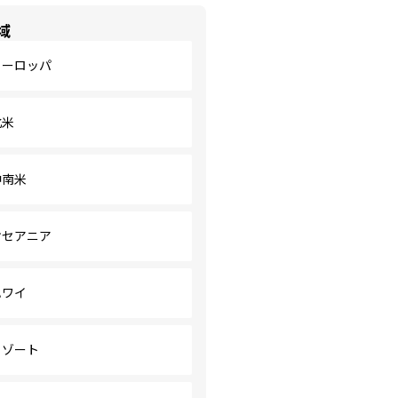
域
ヨーロッパ
北米
中南米
オセアニア
ハワイ
リゾート