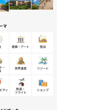
ーマ
食
建築・アート
宿泊
ト・
世界遺産
リゾート
戦
鉄道・
ビティ
ショップ
フライト