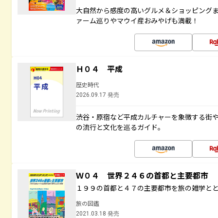
大自然から感度の高いグルメ＆ショッピング
ァーム巡りやマウイ産おみやげも満載！
Ｈ０４ 平成
歴史時代
2026.09.17 発売
渋谷・原宿など平成カルチャーを象徴する街
の流行と文化を巡るガイド。
Ｗ０４ 世界２４６の首都と主要都市
１９９の首都と４７の主要都市を旅の雑学と
旅の図鑑
2021.03.18 発売