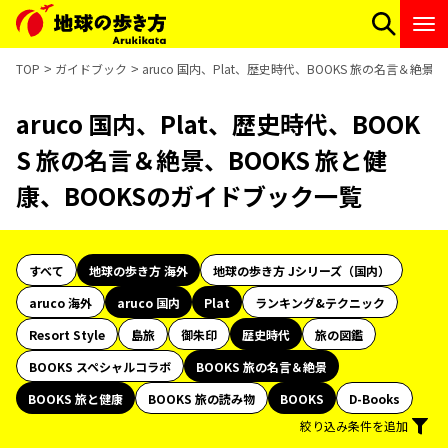
TOP
ガイドブック
aruco 国内、Plat、歴史時代、BOOKS 旅の名言＆絶
aruco 国内、Plat、歴史時代、BOOK
S 旅の名言＆絶景、BOOKS 旅と健
康、BOOKSのガイドブック一覧
すべて
地球の歩き方 海外
地球の歩き方 Jシリーズ（国内）
aruco 海外
aruco 国内
Plat
ランキング&テクニック
Resort Style
島旅
御朱印
歴史時代
旅の図鑑
BOOKS スペシャルコラボ
BOOKS 旅の名言＆絶景
BOOKS 旅と健康
BOOKS 旅の読み物
BOOKS
D-Books
絞り込み条件を追加