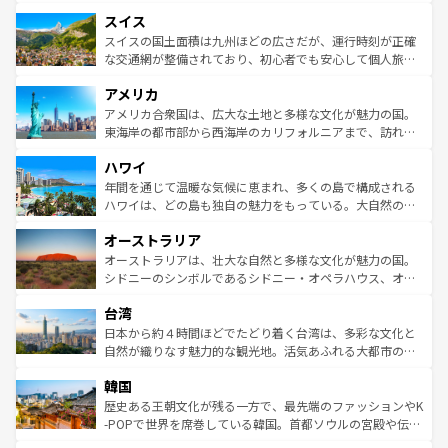
も豊かな歴史と文化が息づいている。パリ以外の個性あふ
とソーセージを味わいながら地元の人と過ごす楽しい時間
史ある大学都市、美しい丘陵地帯や牧歌的な風景など、エ
れる地方に足を運ぶとそれぞれで全く異なる文化を体験で
スイス
は、お酒好きな人にはぜひ体験してほしい。 なお、新着の
リアごとに異なる魅力がある。また、優雅なアフタヌーン
きるだろう。 なお、新着のフランス情報は
コンテンツ一覧
ドイツ情報は
コンテンツ一覧
を参照してほしい。
ティー、ビール好きにはたまらない英国パブ、サッカー観
スイスの国土面積は九州ほどの広さだが、運行時刻が正確
を参照してほしい。
戦など、本場だからこそできる体験も豊富。イギリスを旅
な交通網が整備されており、初心者でも安心して個人旅行
して楽しみつくそう。 なお、新着のイギリス情報は
コンテ
を楽しめる。日本同様に時刻表どおりの旅が可能だ。中世
アメリカ
ンツ一覧
を参照してほしい。
の建物がそのまま残る町や、スイスならではのユニークな
博物館もあり、アルプス観光だけでなく町歩きも満喫する
アメリカ合衆国は、広大な土地と多様な文化が魅力の国。
ことができる。国民の所得が高いため物価も高いが、旅行
東海岸の都市部から西海岸のカリフォルニアまで、訪れる
者向けの交通パス提供のサービスもあり、うまく活用すれ
場所ごとに異なる風景と体験が待っている。ニューヨーク
ハワイ
ば市内交通費無料で観光を楽しむこともできる。 なお、新
のような巨大都市は、観光、ショッピング、エンターテイ
着のスイス情報は
コンテンツ一覧
を参照してほしい。
ンメントが詰まった刺激的なスポットだ。一方、アメリカ
年間を通じて温暖な気候に恵まれ、多くの島で構成される
西部には大自然が広がり、グランドキャニオンやイエロー
ハワイは、どの島も独自の魅力をもっている。大自然の神
ストーン国立公園といった絶景が堪能できる。さらに、南
秘を感じたいなら、火山が生み出した壮大な景観を誇るハ
オーストラリア
部のニューオーリンズでは、音楽と美食が融合した独特の
ワイ島は見逃せない。また、定番の観光地といえばオアフ
文化が魅力。旅行者はアメリカの各地域で異なる魅力を楽
島だが、静かな自然を求めるならマウイ島やカウアイ島が
オーストラリアは、壮大な自然と多様な文化が魅力の国。
しみながら、その多様性と豊かな歴史を感じることができ
おすすめ。エメラルドグリーンに輝く海をはじめ、豊かな
シドニーのシンボルであるシドニー・オペラハウス、オー
るだろう。車でのロードトリップや列車の旅も、アメリカ
文化や歴史が息づいている。「アロハスピリット」と呼ば
ストラリア東海岸北部に広がる大サンゴ礁地帯グレートバ
ならではの贅沢な旅のスタイルだ。 なお、新着のアメリカ
台湾
れるおもてなしの心で訪れる人々を迎えてくれるハワイの
リアリーフや大陸中央部にそびえるウルル（エアーズロッ
情報は
コンテンツ一覧
を参照してほしい。
人々、おいしいローカルフードやハワイアンミュージッ
ク）、タスマニアの美しい原生林やケアンズの熱帯雨林な
日本から約４時間ほどでたどり着く台湾は、多彩な文化と
ク、伝統的なフラダンスなど、すべてがハワイの魅力を彩
ど、見どころがたくさん。また、カフェやワイン、オージ
自然が織りなす魅力的な観光地。活気あふれる大都市の台
っている。訪れるたびに新しい発見と感動が待っているハ
ービーフなどの食文化も豊かで、美味しいものであふれて
北やノスタルジックな町並みが人気な九份（ジォウフェ
ワイを、存分に味わってほしい。 なお、新着のハワイ情報
韓国
いる。アクティビティも充実しており、サーフィンやダイ
ン）、静ひつな山岳地帯である台湾東部など、都市の喧騒
は
コンテンツ一覧
を参照してほしい。
ビング、ハイキングなど、アウトドア好きにはたまらな
と山間の静けさが共存しており、訪れる人に新しい発見と
歴史ある王朝文化が残る一方で、最先端のファッションやK
い。オーストラリアの多彩な魅力を存分に味わいつくそ
驚きをもたらしてくれる。また、奥深い台湾の食文化も魅
-POPで世界を席巻している韓国。首都ソウルの宮殿や伝統
う。 なお、新着のオーストラリア情報は
コンテンツ一覧
を
力で、夜市などの屋台グルメから高級料理、ヘルシーで美
家屋が並ぶエリアでは韓国の歴史と文化に浸ることがで