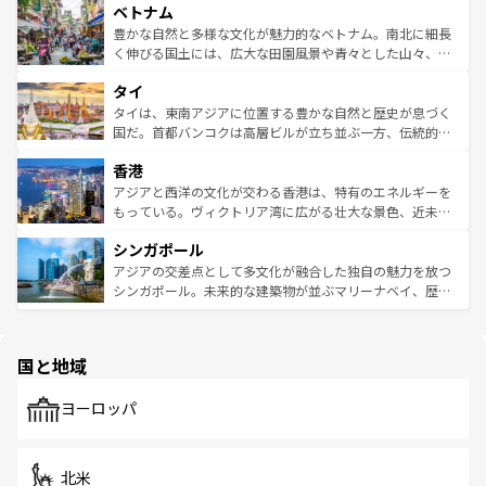
参照してほしい。
ベトナム
容にもいいと評判のスイーツなど、バラエティ豊かな料理
き、地方に足を延ばせば四季折々の自然美を楽しむことが
が味わえる。 なお、新着の台湾情報は
コンテンツ一覧
を参
できる。そして、キムチや焼肉、絶品のストリートフード
豊かな自然と多様な文化が魅力的なベトナム。南北に細長
照してほしい。
まで、さまざまな韓国料理が待っている。夜には、韓国な
く伸びる国土には、広大な田園風景や青々とした山々、世
らではのナイトライフも堪能できる。あたたかいホスピタ
界遺産に登録された壮大な自然景観が点在し、都市部では
タイ
リティに包まれながら、韓国の多彩な魅力を心ゆくまで味
急速な発展と共に伝統が息づく。ハノイの古い町並みやホ
わってみてほしい。 なお、新着の韓国情報は
コンテンツ一
ーチミン市のフランス統治時代の建物も、独特の雰囲気を
タイは、東南アジアに位置する豊かな自然と歴史が息づく
覧
を参照してほしい。
醸し出している。また、バラエティの豊かさとおいしさで
国だ。首都バンコクは高層ビルが立ち並ぶ一方、伝統的な
世界中の食通を魅了してやまないベトナム料理も魅力のひ
寺院や市場がいたるところに点在し、古きよき文化と現代
香港
とつ。フォーやバインミー、ベトナムコーヒーなどは、ぜ
の活気が交差している。北部ではチェンマイなどの山岳地
ひ現地で味わいたい。どの地域を訪れてもあたたかい人々
帯で自然と触れ合い、南部ではプーケットやクラビの美し
アジアと西洋の文化が交わる香港は、特有のエネルギーを
が旅行者を迎えてくれるので、きっと忘れられない旅にな
いビーチでリゾート気分を楽しむことができる。タイ料理
もっている。ヴィクトリア湾に広がる壮大な景色、近未来
るはずだ。 なお、新着のベトナム情報は
コンテンツ一覧
を
は世界的に有名で、屋台から高級レストランまで味覚を刺
的なアートスポット、そして歴史と現代が融合した町並
参照してほしい。
シンガポール
激する。気候は一年中温暖で、どの季節にも異なる楽しみ
み、どこを訪れても感動するはず。観光スポットが密集し
が待っている。親しみやすいタイの人々、仏教を中心とし
ており、効率よく見どころを回れるのも魅力。息をのむよ
アジアの交差点として多文化が融合した独自の魅力を放つ
た文化、そして多様な観光資源が、訪れる旅人を魅了し続
うな絶景から文化的な体験まで、香港を存分に楽しみ尽く
シンガポール。未来的な建築物が並ぶマリーナベイ、歴史
ける。 なお、新着のタイ情報は
コンテンツ一覧
を参照して
そう。 なお、新着の香港情報は
コンテンツ一覧
を参照して
と伝統を感じられるエスニックタウン、多数の緑豊かな公
ほしい。
ほしい。
園や自然保護区など、自然が調和した近代的な景観と文化
の多様性あふれるカラフルな町は、どこを歩いても新しい
国と地域
発見がある。さらに、治安のよさや充実した公共交通機関
も、旅行者にとっては魅力的なポイント。グルメも豊富
で、ホーカーズは地元の風情を楽しめる外せないスポット
ヨーロッパ
だ。訪れる人を飽きさせないシンガポールで、多様な魅力
を体感しよう。 なお、新着のシンガポール情報は
コンテン
ツ一覧
を参照してほしい。
北米