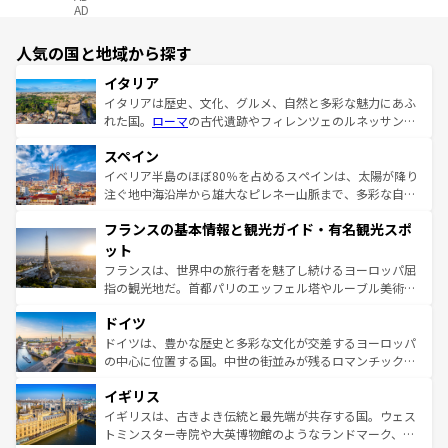
AD
人気の国と地域から探す
イタリア
イタリアは歴史、文化、グルメ、自然と多彩な魅力にあふ
れた国。
ローマ
の古代遺跡やフィレンツェのルネッサンス
美術、ヴェネツィアの運河など、歴史あるスポットはもち
スペイン
ろん、トスカーナの美しい田園風景やアマルフィ海岸の絶
景など、自然景観も見逃せない。観光の合間には、本場の
イベリア半島のほぼ80％を占めるスペインは、太陽が降り
ピザやパスタなど、絶品のイタリア料理を堪能することも
注ぐ地中海沿岸から雄大なピレネー山脈まで、多彩な自然
できる。朝目覚めてから夜眠るまで、すべての瞬間を楽し
と文化が詰まったヨーロッパ屈指の旅行先だ。多様な地域
フランスの基本情報と観光ガイド・有名観光スポ
ませてくれるイタリアで、忘れられない旅をしてみよう！
文化が根付くこの国では、情熱的なフラメンコ、熱気あふ
なお、新着のイタリア情報は
コンテンツ一覧
を参照してほ
れる闘牛、そして美味しいタパスが生活の一部となってい
ット
しい。
る。首都マドリードの洗練された雰囲気や、バルセロナの
フランスは、世界中の旅行者を魅了し続けるヨーロッパ屈
アートに溢れた街角から、地方では古代ローマ遺跡や中世
指の観光地だ。首都パリのエッフェル塔やルーブル美術館
の城塞都市、穏やかなビーチリゾートまで多彩な表情を見
といった象徴的なスポットから、田舎町の古風な美しさま
せる。地方によって風土や気候が異なるスペインはその個
ドイツ
で、幅広い魅力が詰まっている。華麗な宮殿、歴史的な大
性で訪れる人を魅了する。 なお、新着のスペイン情報は
コ
聖堂、美しいビーチ、そして豊かな自然が、訪れる者を心
ドイツは、豊かな歴史と多彩な文化が交差するヨーロッパ
ンテンツ一覧
を参照してほしい。
から魅了する。また、フランスは美食の国としても知ら
の中心に位置する国。中世の街並みが残るロマンチック街
れ、フランス料理はユネスコ無形文化遺産にも登録されて
道から、未来を先取りするようなモダンな都市まで多様な
イギリス
いる。シャンパンの発祥地であるランス、プロヴァンスの
顔を持つこの国は、どこを歩いても飽きることがない。ベ
香り高いラベンダー畑など、多彩な楽しみ方が可能だ。さ
ルリンの文化的活気、バイエルン州のアルプスの絶景、そ
イギリスは、古きよき伝統と最先端が共存する国。ウェス
らに、パリ以外の地域にも魅力が溢れており、どの街角に
してライン川沿いのワイン畑といった風景は必見。ビール
トミンスター寺院や大英博物館のようなランドマーク、歴