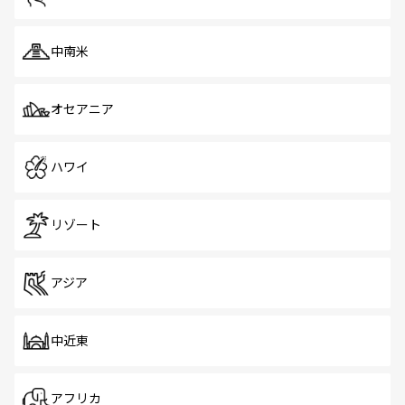
中南米
オセアニア
ハワイ
リゾート
アジア
中近東
アフリカ