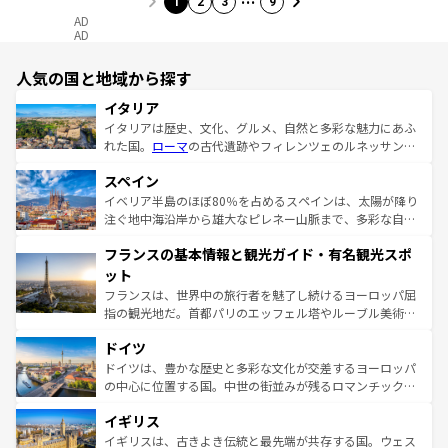
1
2
3
9
AD
AD
人気の国と地域から探す
イタリア
イタリアは歴史、文化、グルメ、自然と多彩な魅力にあふ
れた国。
ローマ
の古代遺跡やフィレンツェのルネッサンス
美術、ヴェネツィアの運河など、歴史あるスポットはもち
スペイン
ろん、トスカーナの美しい田園風景やアマルフィ海岸の絶
景など、自然景観も見逃せない。観光の合間には、本場の
イベリア半島のほぼ80％を占めるスペインは、太陽が降り
ピザやパスタなど、絶品のイタリア料理を堪能することも
注ぐ地中海沿岸から雄大なピレネー山脈まで、多彩な自然
できる。朝目覚めてから夜眠るまで、すべての瞬間を楽し
と文化が詰まったヨーロッパ屈指の旅行先だ。多様な地域
フランスの基本情報と観光ガイド・有名観光スポ
ませてくれるイタリアで、忘れられない旅をしてみよう！
文化が根付くこの国では、情熱的なフラメンコ、熱気あふ
なお、新着のイタリア情報は
コンテンツ一覧
を参照してほ
れる闘牛、そして美味しいタパスが生活の一部となってい
ット
しい。
る。首都マドリードの洗練された雰囲気や、バルセロナの
フランスは、世界中の旅行者を魅了し続けるヨーロッパ屈
アートに溢れた街角から、地方では古代ローマ遺跡や中世
指の観光地だ。首都パリのエッフェル塔やルーブル美術館
の城塞都市、穏やかなビーチリゾートまで多彩な表情を見
といった象徴的なスポットから、田舎町の古風な美しさま
せる。地方によって風土や気候が異なるスペインはその個
ドイツ
で、幅広い魅力が詰まっている。華麗な宮殿、歴史的な大
性で訪れる人を魅了する。 なお、新着のスペイン情報は
コ
聖堂、美しいビーチ、そして豊かな自然が、訪れる者を心
ドイツは、豊かな歴史と多彩な文化が交差するヨーロッパ
ンテンツ一覧
を参照してほしい。
から魅了する。また、フランスは美食の国としても知ら
の中心に位置する国。中世の街並みが残るロマンチック街
れ、フランス料理はユネスコ無形文化遺産にも登録されて
道から、未来を先取りするようなモダンな都市まで多様な
イギリス
いる。シャンパンの発祥地であるランス、プロヴァンスの
顔を持つこの国は、どこを歩いても飽きることがない。ベ
香り高いラベンダー畑など、多彩な楽しみ方が可能だ。さ
ルリンの文化的活気、バイエルン州のアルプスの絶景、そ
イギリスは、古きよき伝統と最先端が共存する国。ウェス