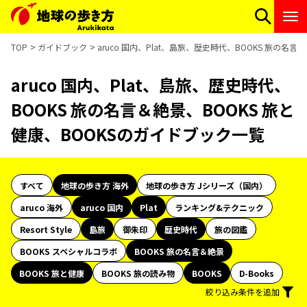
TOP
ガイドブック
aruco 国内、Plat、島旅、歴史時代、BOOKS 旅の名
aruco 国内、Plat、島旅、歴史時代、
BOOKS 旅の名言＆絶景、BOOKS 旅と
健康、BOOKSのガイドブック一覧
すべて
地球の歩き方 海外
地球の歩き方 Jシリーズ（国内）
aruco 海外
aruco 国内
Plat
ランキング&テクニック
Resort Style
島旅
御朱印
歴史時代
旅の図鑑
BOOKS スペシャルコラボ
BOOKS 旅の名言＆絶景
BOOKS 旅と健康
BOOKS 旅の読み物
BOOKS
D-Books
絞り込み条件を追加