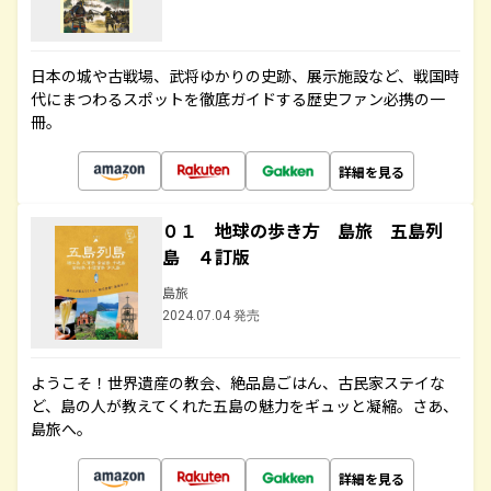
日本の城や古戦場、武将ゆかりの史跡、展示施設など、戦国時
代にまつわるスポットを徹底ガイドする歴史ファン必携の一
冊。
詳細を見る
０１ 地球の歩き方 島旅 五島列
島 ４訂版
島旅
2024.07.04 発売
ようこそ！世界遺産の教会、絶品島ごはん、古民家ステイな
ど、島の人が教えてくれた五島の魅力をギュッと凝縮。さあ、
島旅へ。
詳細を見る