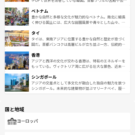
-POPで世界を席巻している韓国。首都ソウルの宮殿や伝統
う。 なお、新着のオーストラリア情報は
コンテンツ一覧
を
力で、夜市などの屋台グルメから高級料理、ヘルシーで美
家屋が並ぶエリアでは韓国の歴史と文化に浸ることがで
参照してほしい。
ベトナム
容にもいいと評判のスイーツなど、バラエティ豊かな料理
き、地方に足を延ばせば四季折々の自然美を楽しむことが
が味わえる。 なお、新着の台湾情報は
コンテンツ一覧
を参
できる。そして、キムチや焼肉、絶品のストリートフード
豊かな自然と多様な文化が魅力的なベトナム。南北に細長
照してほしい。
まで、さまざまな韓国料理が待っている。夜には、韓国な
く伸びる国土には、広大な田園風景や青々とした山々、世
らではのナイトライフも堪能できる。あたたかいホスピタ
界遺産に登録された壮大な自然景観が点在し、都市部では
タイ
リティに包まれながら、韓国の多彩な魅力を心ゆくまで味
急速な発展と共に伝統が息づく。ハノイの古い町並みやホ
わってみてほしい。 なお、新着の韓国情報は
コンテンツ一
ーチミン市のフランス統治時代の建物も、独特の雰囲気を
タイは、東南アジアに位置する豊かな自然と歴史が息づく
覧
を参照してほしい。
醸し出している。また、バラエティの豊かさとおいしさで
国だ。首都バンコクは高層ビルが立ち並ぶ一方、伝統的な
世界中の食通を魅了してやまないベトナム料理も魅力のひ
寺院や市場がいたるところに点在し、古きよき文化と現代
香港
とつ。フォーやバインミー、ベトナムコーヒーなどは、ぜ
の活気が交差している。北部ではチェンマイなどの山岳地
ひ現地で味わいたい。どの地域を訪れてもあたたかい人々
帯で自然と触れ合い、南部ではプーケットやクラビの美し
アジアと西洋の文化が交わる香港は、特有のエネルギーを
が旅行者を迎えてくれるので、きっと忘れられない旅にな
いビーチでリゾート気分を楽しむことができる。タイ料理
もっている。ヴィクトリア湾に広がる壮大な景色、近未来
るはずだ。 なお、新着のベトナム情報は
コンテンツ一覧
を
は世界的に有名で、屋台から高級レストランまで味覚を刺
的なアートスポット、そして歴史と現代が融合した町並
参照してほしい。
シンガポール
激する。気候は一年中温暖で、どの季節にも異なる楽しみ
み、どこを訪れても感動するはず。観光スポットが密集し
が待っている。親しみやすいタイの人々、仏教を中心とし
ており、効率よく見どころを回れるのも魅力。息をのむよ
アジアの交差点として多文化が融合した独自の魅力を放つ
た文化、そして多様な観光資源が、訪れる旅人を魅了し続
うな絶景から文化的な体験まで、香港を存分に楽しみ尽く
シンガポール。未来的な建築物が並ぶマリーナベイ、歴史
ける。 なお、新着のタイ情報は
コンテンツ一覧
を参照して
そう。 なお、新着の香港情報は
コンテンツ一覧
を参照して
と伝統を感じられるエスニックタウン、多数の緑豊かな公
ほしい。
ほしい。
園や自然保護区など、自然が調和した近代的な景観と文化
の多様性あふれるカラフルな町は、どこを歩いても新しい
国と地域
発見がある。さらに、治安のよさや充実した公共交通機関
も、旅行者にとっては魅力的なポイント。グルメも豊富
で、ホーカーズは地元の風情を楽しめる外せないスポット
ヨーロッパ
だ。訪れる人を飽きさせないシンガポールで、多様な魅力
を体感しよう。 なお、新着のシンガポール情報は
コンテン