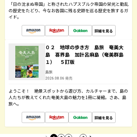
「日の沈まぬ帝国」と称されたハプスブルク帝国の栄光と動乱
の歴史をたどり、今なお各国に残る史跡を巡る歴史を旅するガ
イド。
詳細を見る
０２ 地球の歩き方 島旅 奄美大
島 喜界島 加計呂麻島（奄美群島
１） ５訂版
島旅
2026.08.06 発売
ようこそ！ 絶景スポットから遊び方、カルチャーまで、島の
人たちが教えてくれた奄美大島の魅力を1冊に凝縮。さあ、島
旅へ。
詳細を見る
…