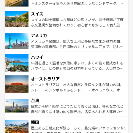
らに、パリ以外の地域にも魅力が溢れており、どの街角に
してライン川沿いのワイン畑といった風景は必見。ビール
トミンスター寺院や大英博物館のようなランドマーク、歴
も豊かな歴史と文化が息づいている。パリ以外の個性あふ
とソーセージを味わいながら地元の人と過ごす楽しい時間
史ある大学都市、美しい丘陵地帯や牧歌的な風景など、エ
れる地方に足を運ぶとそれぞれで全く異なる文化を体験で
スイス
は、お酒好きな人にはぜひ体験してほしい。 なお、新着の
リアごとに異なる魅力がある。また、優雅なアフタヌーン
きるだろう。 なお、新着のフランス情報は
コンテンツ一覧
ドイツ情報は
コンテンツ一覧
を参照してほしい。
ティー、ビール好きにはたまらない英国パブ、サッカー観
スイスの国土面積は九州ほどの広さだが、運行時刻が正確
を参照してほしい。
戦など、本場だからこそできる体験も豊富。イギリスを旅
な交通網が整備されており、初心者でも安心して個人旅行
して楽しみつくそう。 なお、新着のイギリス情報は
コンテ
を楽しめる。日本同様に時刻表どおりの旅が可能だ。中世
アメリカ
ンツ一覧
を参照してほしい。
の建物がそのまま残る町や、スイスならではのユニークな
博物館もあり、アルプス観光だけでなく町歩きも満喫する
アメリカ合衆国は、広大な土地と多様な文化が魅力の国。
ことができる。国民の所得が高いため物価も高いが、旅行
東海岸の都市部から西海岸のカリフォルニアまで、訪れる
者向けの交通パス提供のサービスもあり、うまく活用すれ
場所ごとに異なる風景と体験が待っている。ニューヨーク
ハワイ
ば市内交通費無料で観光を楽しむこともできる。 なお、新
のような巨大都市は、観光、ショッピング、エンターテイ
着のスイス情報は
コンテンツ一覧
を参照してほしい。
ンメントが詰まった刺激的なスポットだ。一方、アメリカ
年間を通じて温暖な気候に恵まれ、多くの島で構成される
西部には大自然が広がり、グランドキャニオンやイエロー
ハワイは、どの島も独自の魅力をもっている。大自然の神
ストーン国立公園といった絶景が堪能できる。さらに、南
秘を感じたいなら、火山が生み出した壮大な景観を誇るハ
オーストラリア
部のニューオーリンズでは、音楽と美食が融合した独特の
ワイ島は見逃せない。また、定番の観光地といえばオアフ
文化が魅力。旅行者はアメリカの各地域で異なる魅力を楽
島だが、静かな自然を求めるならマウイ島やカウアイ島が
オーストラリアは、壮大な自然と多様な文化が魅力の国。
しみながら、その多様性と豊かな歴史を感じることができ
おすすめ。エメラルドグリーンに輝く海をはじめ、豊かな
シドニーのシンボルであるシドニー・オペラハウス、オー
るだろう。車でのロードトリップや列車の旅も、アメリカ
文化や歴史が息づいている。「アロハスピリット」と呼ば
ストラリア東海岸北部に広がる大サンゴ礁地帯グレートバ
ならではの贅沢な旅のスタイルだ。 なお、新着のアメリカ
台湾
れるおもてなしの心で訪れる人々を迎えてくれるハワイの
リアリーフや大陸中央部にそびえるウルル（エアーズロッ
情報は
コンテンツ一覧
を参照してほしい。
人々、おいしいローカルフードやハワイアンミュージッ
ク）、タスマニアの美しい原生林やケアンズの熱帯雨林な
日本から約４時間ほどでたどり着く台湾は、多彩な文化と
ク、伝統的なフラダンスなど、すべてがハワイの魅力を彩
ど、見どころがたくさん。また、カフェやワイン、オージ
自然が織りなす魅力的な観光地。活気あふれる大都市の台
っている。訪れるたびに新しい発見と感動が待っているハ
ービーフなどの食文化も豊かで、美味しいものであふれて
北やノスタルジックな町並みが人気な九份（ジォウフェ
ワイを、存分に味わってほしい。 なお、新着のハワイ情報
韓国
いる。アクティビティも充実しており、サーフィンやダイ
ン）、静ひつな山岳地帯である台湾東部など、都市の喧騒
は
コンテンツ一覧
を参照してほしい。
ビング、ハイキングなど、アウトドア好きにはたまらな
と山間の静けさが共存しており、訪れる人に新しい発見と
歴史ある王朝文化が残る一方で、最先端のファッションやK
い。オーストラリアの多彩な魅力を存分に味わいつくそ
驚きをもたらしてくれる。また、奥深い台湾の食文化も魅