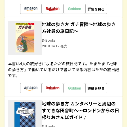
詳細を見る
地球の歩き方 ガチ冒険～地球の歩き
方社員の旅日記～
D-Books
2018.04.12 発売
本書は4人の旅好きによるただの旅日記です。たまたま『地球
の歩き方』で働いているだけで書いてある内容はただの旅日記
です。
詳細を見る
地球の歩き方 カンタベリーと周辺の
すてきな田舎町へ～ロンドンからの日
帰りおさんぽガイド♪
D-Books