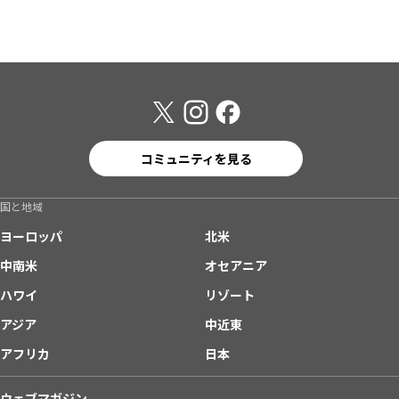
コミュニティを見る
国と地域
ヨーロッパ
北米
中南米
オセアニア
ハワイ
リゾート
アジア
中近東
アフリカ
日本
ウェブマガジン