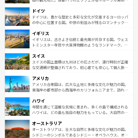
アートに溢れた街角から、地方では古代ローマ遺跡や中世
といった象徴的なスポットから、田舎町の古風な美しさま
ドイツ
の城塞都市、穏やかなビーチリゾートまで多彩な表情を見
で、幅広い魅力が詰まっている。華麗な宮殿、歴史的な大
せる。地方によって風土や気候が異なるスペインはその個
聖堂、美しいビーチ、そして豊かな自然が、訪れる者を心
ドイツは、豊かな歴史と多彩な文化が交差するヨーロッパ
性で訪れる人を魅了する。 なお、新着のスペイン情報は
コ
から魅了する。また、フランスは美食の国としても知ら
の中心に位置する国。中世の街並みが残るロマンチック街
ンテンツ一覧
を参照してほしい。
れ、フランス料理はユネスコ無形文化遺産にも登録されて
道から、未来を先取りするようなモダンな都市まで多様な
イギリス
いる。シャンパンの発祥地であるランス、プロヴァンスの
顔を持つこの国は、どこを歩いても飽きることがない。ベ
香り高いラベンダー畑など、多彩な楽しみ方が可能だ。さ
ルリンの文化的活気、バイエルン州のアルプスの絶景、そ
イギリスは、古きよき伝統と最先端が共存する国。ウェス
らに、パリ以外の地域にも魅力が溢れており、どの街角に
してライン川沿いのワイン畑といった風景は必見。ビール
トミンスター寺院や大英博物館のようなランドマーク、歴
も豊かな歴史と文化が息づいている。パリ以外の個性あふ
とソーセージを味わいながら地元の人と過ごす楽しい時間
史ある大学都市、美しい丘陵地帯や牧歌的な風景など、エ
れる地方に足を運ぶとそれぞれで全く異なる文化を体験で
スイス
は、お酒好きな人にはぜひ体験してほしい。 なお、新着の
リアごとに異なる魅力がある。また、優雅なアフタヌーン
きるだろう。 なお、新着のフランス情報は
コンテンツ一覧
ドイツ情報は
コンテンツ一覧
を参照してほしい。
ティー、ビール好きにはたまらない英国パブ、サッカー観
スイスの国土面積は九州ほどの広さだが、運行時刻が正確
を参照してほしい。
戦など、本場だからこそできる体験も豊富。イギリスを旅
な交通網が整備されており、初心者でも安心して個人旅行
して楽しみつくそう。 なお、新着のイギリス情報は
コンテ
を楽しめる。日本同様に時刻表どおりの旅が可能だ。中世
アメリカ
ンツ一覧
を参照してほしい。
の建物がそのまま残る町や、スイスならではのユニークな
博物館もあり、アルプス観光だけでなく町歩きも満喫する
アメリカ合衆国は、広大な土地と多様な文化が魅力の国。
ことができる。国民の所得が高いため物価も高いが、旅行
東海岸の都市部から西海岸のカリフォルニアまで、訪れる
者向けの交通パス提供のサービスもあり、うまく活用すれ
場所ごとに異なる風景と体験が待っている。ニューヨーク
ハワイ
ば市内交通費無料で観光を楽しむこともできる。 なお、新
のような巨大都市は、観光、ショッピング、エンターテイ
着のスイス情報は
コンテンツ一覧
を参照してほしい。
ンメントが詰まった刺激的なスポットだ。一方、アメリカ
年間を通じて温暖な気候に恵まれ、多くの島で構成される
西部には大自然が広がり、グランドキャニオンやイエロー
ハワイは、どの島も独自の魅力をもっている。大自然の神
ストーン国立公園といった絶景が堪能できる。さらに、南
秘を感じたいなら、火山が生み出した壮大な景観を誇るハ
オーストラリア
部のニューオーリンズでは、音楽と美食が融合した独特の
ワイ島は見逃せない。また、定番の観光地といえばオアフ
文化が魅力。旅行者はアメリカの各地域で異なる魅力を楽
島だが、静かな自然を求めるならマウイ島やカウアイ島が
オーストラリアは、壮大な自然と多様な文化が魅力の国。
しみながら、その多様性と豊かな歴史を感じることができ
おすすめ。エメラルドグリーンに輝く海をはじめ、豊かな
シドニーのシンボルであるシドニー・オペラハウス、オー