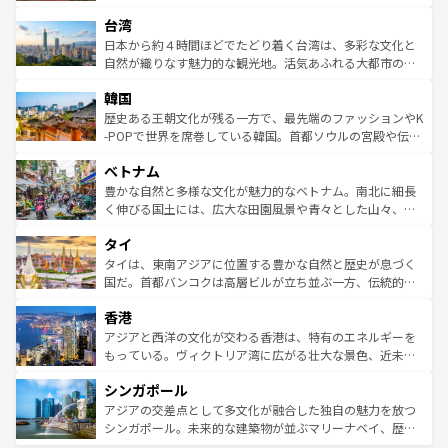
るだろう。車でのロードトリップや列車の旅も、アメリカ
文化や歴史が息づいている。「アロハスピリット」と呼ば
ストラリア東海岸北部に広がる大サンゴ礁地帯グレートバ
ならではの贅沢な旅のスタイルだ。 なお、新着のアメリカ
台湾
れるおもてなしの心で訪れる人々を迎えてくれるハワイの
リアリーフや大陸中央部にそびえるウルル（エアーズロッ
情報は
コンテンツ一覧
を参照してほしい。
人々、おいしいローカルフードやハワイアンミュージッ
ク）、タスマニアの美しい原生林やケアンズの熱帯雨林な
日本から約４時間ほどでたどり着く台湾は、多彩な文化と
ク、伝統的なフラダンスなど、すべてがハワイの魅力を彩
ど、見どころがたくさん。また、カフェやワイン、オージ
自然が織りなす魅力的な観光地。活気あふれる大都市の台
っている。訪れるたびに新しい発見と感動が待っているハ
ービーフなどの食文化も豊かで、美味しいものであふれて
北やノスタルジックな町並みが人気な九份（ジォウフェ
ワイを、存分に味わってほしい。 なお、新着のハワイ情報
韓国
いる。アクティビティも充実しており、サーフィンやダイ
ン）、静ひつな山岳地帯である台湾東部など、都市の喧騒
は
コンテンツ一覧
を参照してほしい。
ビング、ハイキングなど、アウトドア好きにはたまらな
と山間の静けさが共存しており、訪れる人に新しい発見と
歴史ある王朝文化が残る一方で、最先端のファッションやK
い。オーストラリアの多彩な魅力を存分に味わいつくそ
驚きをもたらしてくれる。また、奥深い台湾の食文化も魅
-POPで世界を席巻している韓国。首都ソウルの宮殿や伝統
う。 なお、新着のオーストラリア情報は
コンテンツ一覧
を
力で、夜市などの屋台グルメから高級料理、ヘルシーで美
家屋が並ぶエリアでは韓国の歴史と文化に浸ることがで
参照してほしい。
ベトナム
容にもいいと評判のスイーツなど、バラエティ豊かな料理
き、地方に足を延ばせば四季折々の自然美を楽しむことが
が味わえる。 なお、新着の台湾情報は
コンテンツ一覧
を参
できる。そして、キムチや焼肉、絶品のストリートフード
豊かな自然と多様な文化が魅力的なベトナム。南北に細長
照してほしい。
まで、さまざまな韓国料理が待っている。夜には、韓国な
く伸びる国土には、広大な田園風景や青々とした山々、世
らではのナイトライフも堪能できる。あたたかいホスピタ
界遺産に登録された壮大な自然景観が点在し、都市部では
タイ
リティに包まれながら、韓国の多彩な魅力を心ゆくまで味
急速な発展と共に伝統が息づく。ハノイの古い町並みやホ
わってみてほしい。 なお、新着の韓国情報は
コンテンツ一
ーチミン市のフランス統治時代の建物も、独特の雰囲気を
タイは、東南アジアに位置する豊かな自然と歴史が息づく
覧
を参照してほしい。
醸し出している。また、バラエティの豊かさとおいしさで
国だ。首都バンコクは高層ビルが立ち並ぶ一方、伝統的な
世界中の食通を魅了してやまないベトナム料理も魅力のひ
寺院や市場がいたるところに点在し、古きよき文化と現代
香港
とつ。フォーやバインミー、ベトナムコーヒーなどは、ぜ
の活気が交差している。北部ではチェンマイなどの山岳地
ひ現地で味わいたい。どの地域を訪れてもあたたかい人々
帯で自然と触れ合い、南部ではプーケットやクラビの美し
アジアと西洋の文化が交わる香港は、特有のエネルギーを
が旅行者を迎えてくれるので、きっと忘れられない旅にな
いビーチでリゾート気分を楽しむことができる。タイ料理
もっている。ヴィクトリア湾に広がる壮大な景色、近未来
るはずだ。 なお、新着のベトナム情報は
コンテンツ一覧
を
は世界的に有名で、屋台から高級レストランまで味覚を刺
的なアートスポット、そして歴史と現代が融合した町並
参照してほしい。
シンガポール
激する。気候は一年中温暖で、どの季節にも異なる楽しみ
み、どこを訪れても感動するはず。観光スポットが密集し
が待っている。親しみやすいタイの人々、仏教を中心とし
ており、効率よく見どころを回れるのも魅力。息をのむよ
アジアの交差点として多文化が融合した独自の魅力を放つ
た文化、そして多様な観光資源が、訪れる旅人を魅了し続
うな絶景から文化的な体験まで、香港を存分に楽しみ尽く
シンガポール。未来的な建築物が並ぶマリーナベイ、歴史
ける。 なお、新着のタイ情報は
コンテンツ一覧
を参照して
そう。 なお、新着の香港情報は
コンテンツ一覧
を参照して
と伝統を感じられるエスニックタウン、多数の緑豊かな公