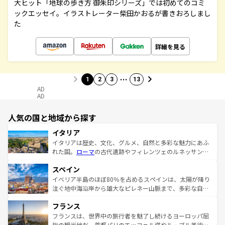
大ヒット「地球の歩き方 御朱印シリーズ」では初めてのコミ
ックエッセイ。イラストレーター柴田かおるが書きおろしまし
た
詳細を見る
…
1
2
3
13
AD
AD
人気の国と地域から探す
イタリア
イタリアは歴史、文化、グルメ、自然と多彩な魅力にあふ
れた国。
ローマ
の古代遺跡やフィレンツェのルネッサンス
美術、ヴェネツィアの運河など、歴史あるスポットはもち
スペイン
ろん、トスカーナの美しい田園風景やアマルフィ海岸の絶
景など、自然景観も見逃せない。観光の合間には、本場の
イベリア半島のほぼ80％を占めるスペインは、太陽が降り
ピザやパスタなど、絶品のイタリア料理を堪能することも
注ぐ地中海沿岸から雄大なピレネー山脈まで、多彩な自然
できる。朝目覚めてから夜眠るまで、すべての瞬間を楽し
と文化が詰まったヨーロッパ屈指の旅行先だ。多様な地域
フランス
ませてくれるイタリアで、忘れられない旅をしてみよう！
文化が根付くこの国では、情熱的なフラメンコ、熱気あふ
なお、新着のイタリア情報は
コンテンツ一覧
を参照してほ
れる闘牛、そして美味しいタパスが生活の一部となってい
フランスは、世界中の旅行者を魅了し続けるヨーロッパ屈
しい。
る。首都マドリードの洗練された雰囲気や、バルセロナの
指の観光地だ。首都パリのエッフェル塔やルーブル美術館