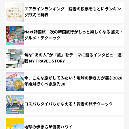
エアラインランキング 読者の投票をもとにランキン
グ形式で発表
Next韓国旅 次の韓国旅行がもっと楽しくなる 旅先・
グルメ・テクニック
旬な“あの人”が「旅」をテーマに語るインタビュー連
載 MY TRAVEL STORY
今、こんな旅がしてみたい！地球の歩き方が選ぶ2026
年絶対行くべき旅先30
コスパもタイパもかなえる！賢者の旅テクニック
地球の歩き方♥偏愛ハワイ