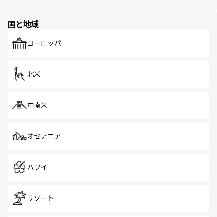
ほしい。
ほしい。
園や自然保護区など、自然が調和した近代的な景観と文化
の多様性あふれるカラフルな町は、どこを歩いても新しい
国と地域
発見がある。さらに、治安のよさや充実した公共交通機関
も、旅行者にとっては魅力的なポイント。グルメも豊富
で、ホーカーズは地元の風情を楽しめる外せないスポット
ヨーロッパ
だ。訪れる人を飽きさせないシンガポールで、多様な魅力
を体感しよう。 なお、新着のシンガポール情報は
コンテン
ツ一覧
を参照してほしい。
北米
中南米
オセアニア
ハワイ
リゾート