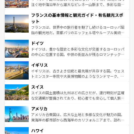
ピザやパスタなど、絶品のイタリア料理を堪能することも
注ぐ地中海沿岸から雄大なピレネー山脈まで、多彩な自然
できる。朝目覚めてから夜眠るまで、すべての瞬間を楽し
と文化が詰まったヨーロッパ屈指の旅行先だ。多様な地域
フランスの基本情報と観光ガイド・有名観光スポ
ませてくれるイタリアで、忘れられない旅をしてみよう！
文化が根付くこの国では、情熱的なフラメンコ、熱気あふ
なお、新着のイタリア情報は
コンテンツ一覧
を参照してほ
れる闘牛、そして美味しいタパスが生活の一部となってい
ット
しい。
る。首都マドリードの洗練された雰囲気や、バルセロナの
フランスは、世界中の旅行者を魅了し続けるヨーロッパ屈
アートに溢れた街角から、地方では古代ローマ遺跡や中世
指の観光地だ。首都パリのエッフェル塔やルーブル美術館
の城塞都市、穏やかなビーチリゾートまで多彩な表情を見
といった象徴的なスポットから、田舎町の古風な美しさま
せる。地方によって風土や気候が異なるスペインはその個
ドイツ
で、幅広い魅力が詰まっている。華麗な宮殿、歴史的な大
性で訪れる人を魅了する。 なお、新着のスペイン情報は
コ
聖堂、美しいビーチ、そして豊かな自然が、訪れる者を心
ドイツは、豊かな歴史と多彩な文化が交差するヨーロッパ
ンテンツ一覧
を参照してほしい。
から魅了する。また、フランスは美食の国としても知ら
の中心に位置する国。中世の街並みが残るロマンチック街
れ、フランス料理はユネスコ無形文化遺産にも登録されて
道から、未来を先取りするようなモダンな都市まで多様な
イギリス
いる。シャンパンの発祥地であるランス、プロヴァンスの
顔を持つこの国は、どこを歩いても飽きることがない。ベ
香り高いラベンダー畑など、多彩な楽しみ方が可能だ。さ
ルリンの文化的活気、バイエルン州のアルプスの絶景、そ
イギリスは、古きよき伝統と最先端が共存する国。ウェス
らに、パリ以外の地域にも魅力が溢れており、どの街角に
してライン川沿いのワイン畑といった風景は必見。ビール
トミンスター寺院や大英博物館のようなランドマーク、歴
も豊かな歴史と文化が息づいている。パリ以外の個性あふ
とソーセージを味わいながら地元の人と過ごす楽しい時間
史ある大学都市、美しい丘陵地帯や牧歌的な風景など、エ
れる地方に足を運ぶとそれぞれで全く異なる文化を体験で
スイス
は、お酒好きな人にはぜひ体験してほしい。 なお、新着の
リアごとに異なる魅力がある。また、優雅なアフタヌーン
きるだろう。 なお、新着のフランス情報は
コンテンツ一覧
ドイツ情報は
コンテンツ一覧
を参照してほしい。
ティー、ビール好きにはたまらない英国パブ、サッカー観
スイスの国土面積は九州ほどの広さだが、運行時刻が正確
を参照してほしい。
戦など、本場だからこそできる体験も豊富。イギリスを旅
な交通網が整備されており、初心者でも安心して個人旅行
して楽しみつくそう。 なお、新着のイギリス情報は
コンテ
を楽しめる。日本同様に時刻表どおりの旅が可能だ。中世
アメリカ
ンツ一覧
を参照してほしい。
の建物がそのまま残る町や、スイスならではのユニークな
博物館もあり、アルプス観光だけでなく町歩きも満喫する
アメリカ合衆国は、広大な土地と多様な文化が魅力の国。
ことができる。国民の所得が高いため物価も高いが、旅行
東海岸の都市部から西海岸のカリフォルニアまで、訪れる
者向けの交通パス提供のサービスもあり、うまく活用すれ
場所ごとに異なる風景と体験が待っている。ニューヨーク
ハワイ
ば市内交通費無料で観光を楽しむこともできる。 なお、新
のような巨大都市は、観光、ショッピング、エンターテイ