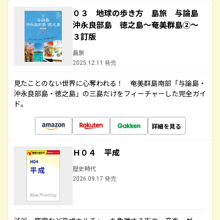
０３ 地球の歩き方 島旅 与論島
沖永良部島 徳之島～奄美群島②～
３訂版
島旅
2025.12.11 発売
見たことのない世界に心奪われる！ 奄美群島南部「与論島・
沖永良部島・徳之島」の三島だけをフィーチャーした完全ガイ
ド。
詳細を見る
Ｈ０４ 平成
歴史時代
2026.09.17 発売