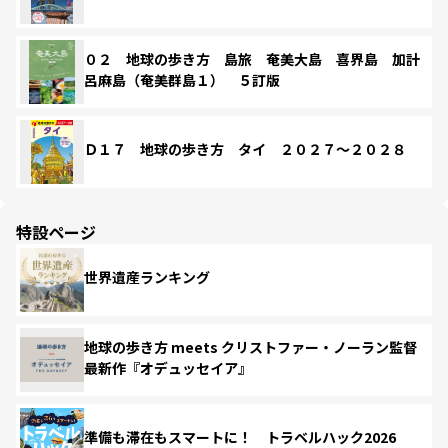
０２ 地球の歩き方 島旅 奄美大島 喜界島 加計
呂麻島（奄美群島１） ５訂版
Ｄ１７ 地球の歩き方 タイ ２０２７～２０２８
特設ページ
世界遺産ランキング
地球の歩き方 meets クリストファー・ノーラン監督
最新作『オデュッセイア』
準備も滞在もスマートに！ トラベルハック2026