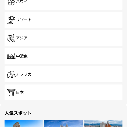
ハワイ
リゾート
アジア
中近東
アフリカ
日本
人気スポット