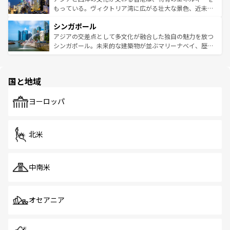
が旅行者を迎えてくれるので、きっと忘れられない旅にな
いビーチでリゾート気分を楽しむことができる。タイ料理
もっている。ヴィクトリア湾に広がる壮大な景色、近未来
るはずだ。 なお、新着のベトナム情報は
コンテンツ一覧
を
は世界的に有名で、屋台から高級レストランまで味覚を刺
的なアートスポット、そして歴史と現代が融合した町並
参照してほしい。
シンガポール
激する。気候は一年中温暖で、どの季節にも異なる楽しみ
み、どこを訪れても感動するはず。観光スポットが密集し
が待っている。親しみやすいタイの人々、仏教を中心とし
ており、効率よく見どころを回れるのも魅力。息をのむよ
アジアの交差点として多文化が融合した独自の魅力を放つ
た文化、そして多様な観光資源が、訪れる旅人を魅了し続
うな絶景から文化的な体験まで、香港を存分に楽しみ尽く
シンガポール。未来的な建築物が並ぶマリーナベイ、歴史
ける。 なお、新着のタイ情報は
コンテンツ一覧
を参照して
そう。 なお、新着の香港情報は
コンテンツ一覧
を参照して
と伝統を感じられるエスニックタウン、多数の緑豊かな公
ほしい。
ほしい。
園や自然保護区など、自然が調和した近代的な景観と文化
の多様性あふれるカラフルな町は、どこを歩いても新しい
国と地域
発見がある。さらに、治安のよさや充実した公共交通機関
も、旅行者にとっては魅力的なポイント。グルメも豊富
で、ホーカーズは地元の風情を楽しめる外せないスポット
ヨーロッパ
だ。訪れる人を飽きさせないシンガポールで、多様な魅力
を体感しよう。 なお、新着のシンガポール情報は
コンテン
ツ一覧
を参照してほしい。
北米
中南米
オセアニア