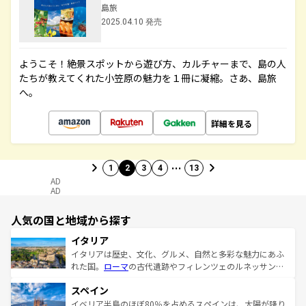
島旅
2025.04.10 発売
ようこそ！絶景スポットから遊び方、カルチャーまで、島の人
たちが教えてくれた小笠原の魅力を１冊に凝縮。さあ、島旅
へ。
詳細を見る
…
1
2
3
4
13
AD
AD
人気の国と地域から探す
イタリア
イタリアは歴史、文化、グルメ、自然と多彩な魅力にあふ
れた国。
ローマ
の古代遺跡やフィレンツェのルネッサンス
美術、ヴェネツィアの運河など、歴史あるスポットはもち
スペイン
ろん、トスカーナの美しい田園風景やアマルフィ海岸の絶
景など、自然景観も見逃せない。観光の合間には、本場の
イベリア半島のほぼ80％を占めるスペインは、太陽が降り