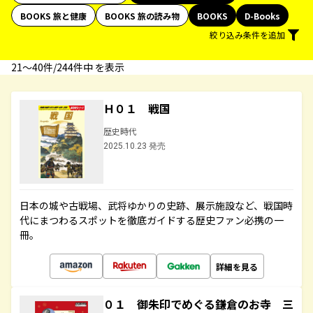
BOOKS 旅と健康
BOOKS 旅の読み物
BOOKS
D-Books
絞り込み条件を追加
21〜40件/244件中 を表示
Ｈ０１ 戦国
歴史時代
2025.10.23 発売
日本の城や古戦場、武将ゆかりの史跡、展示施設など、戦国時
代にまつわるスポットを徹底ガイドする歴史ファン必携の一
冊。
詳細を見る
０１ 御朱印でめぐる鎌倉のお寺 三