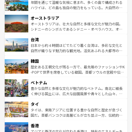
着のスイス情報は
コンテンツ一覧
を参照してほしい。
ンメントが詰まった刺激的なスポットだ。一方、アメリカ
年間を通じて温暖な気候に恵まれ、多くの島で構成される
西部には大自然が広がり、グランドキャニオンやイエロー
ハワイは、どの島も独自の魅力をもっている。大自然の神
ストーン国立公園といった絶景が堪能できる。さらに、南
秘を感じたいなら、火山が生み出した壮大な景観を誇るハ
オーストラリア
部のニューオーリンズでは、音楽と美食が融合した独特の
ワイ島は見逃せない。また、定番の観光地といえばオアフ
文化が魅力。旅行者はアメリカの各地域で異なる魅力を楽
島だが、静かな自然を求めるならマウイ島やカウアイ島が
オーストラリアは、壮大な自然と多様な文化が魅力の国。
しみながら、その多様性と豊かな歴史を感じることができ
おすすめ。エメラルドグリーンに輝く海をはじめ、豊かな
シドニーのシンボルであるシドニー・オペラハウス、オー
るだろう。車でのロードトリップや列車の旅も、アメリカ
文化や歴史が息づいている。「アロハスピリット」と呼ば
ストラリア東海岸北部に広がる大サンゴ礁地帯グレートバ
ならではの贅沢な旅のスタイルだ。 なお、新着のアメリカ
台湾
れるおもてなしの心で訪れる人々を迎えてくれるハワイの
リアリーフや大陸中央部にそびえるウルル（エアーズロッ
情報は
コンテンツ一覧
を参照してほしい。
人々、おいしいローカルフードやハワイアンミュージッ
ク）、タスマニアの美しい原生林やケアンズの熱帯雨林な
日本から約４時間ほどでたどり着く台湾は、多彩な文化と
ク、伝統的なフラダンスなど、すべてがハワイの魅力を彩
ど、見どころがたくさん。また、カフェやワイン、オージ
自然が織りなす魅力的な観光地。活気あふれる大都市の台
っている。訪れるたびに新しい発見と感動が待っているハ
ービーフなどの食文化も豊かで、美味しいものであふれて
北やノスタルジックな町並みが人気な九份（ジォウフェ
ワイを、存分に味わってほしい。 なお、新着のハワイ情報
韓国
いる。アクティビティも充実しており、サーフィンやダイ
ン）、静ひつな山岳地帯である台湾東部など、都市の喧騒
は
コンテンツ一覧
を参照してほしい。
ビング、ハイキングなど、アウトドア好きにはたまらな
と山間の静けさが共存しており、訪れる人に新しい発見と
歴史ある王朝文化が残る一方で、最先端のファッションやK
い。オーストラリアの多彩な魅力を存分に味わいつくそ
驚きをもたらしてくれる。また、奥深い台湾の食文化も魅
-POPで世界を席巻している韓国。首都ソウルの宮殿や伝統
う。 なお、新着のオーストラリア情報は
コンテンツ一覧
を
力で、夜市などの屋台グルメから高級料理、ヘルシーで美
家屋が並ぶエリアでは韓国の歴史と文化に浸ることがで
参照してほしい。
ベトナム
容にもいいと評判のスイーツなど、バラエティ豊かな料理
き、地方に足を延ばせば四季折々の自然美を楽しむことが
が味わえる。 なお、新着の台湾情報は
コンテンツ一覧
を参
できる。そして、キムチや焼肉、絶品のストリートフード
豊かな自然と多様な文化が魅力的なベトナム。南北に細長
照してほしい。
まで、さまざまな韓国料理が待っている。夜には、韓国な
く伸びる国土には、広大な田園風景や青々とした山々、世
らではのナイトライフも堪能できる。あたたかいホスピタ
界遺産に登録された壮大な自然景観が点在し、都市部では
タイ
リティに包まれながら、韓国の多彩な魅力を心ゆくまで味
急速な発展と共に伝統が息づく。ハノイの古い町並みやホ
わってみてほしい。 なお、新着の韓国情報は
コンテンツ一
ーチミン市のフランス統治時代の建物も、独特の雰囲気を
タイは、東南アジアに位置する豊かな自然と歴史が息づく
覧
を参照してほしい。
醸し出している。また、バラエティの豊かさとおいしさで
国だ。首都バンコクは高層ビルが立ち並ぶ一方、伝統的な
世界中の食通を魅了してやまないベトナム料理も魅力のひ
寺院や市場がいたるところに点在し、古きよき文化と現代
香港
とつ。フォーやバインミー、ベトナムコーヒーなどは、ぜ
の活気が交差している。北部ではチェンマイなどの山岳地
ひ現地で味わいたい。どの地域を訪れてもあたたかい人々
帯で自然と触れ合い、南部ではプーケットやクラビの美し
アジアと西洋の文化が交わる香港は、特有のエネルギーを