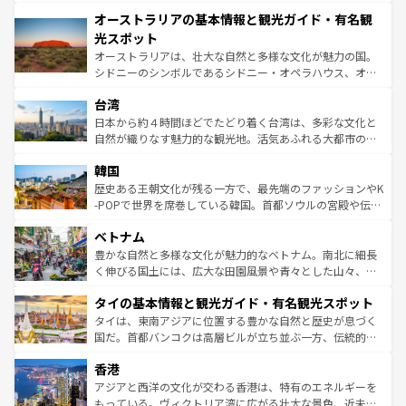
秘を感じたいなら、火山が生み出した壮大な景観を誇るハ
文化が魅力。旅行者はアメリカの各地域で異なる魅力を楽
オーストラリアの基本情報と観光ガイド・有名観
ワイ島は見逃せない。また、定番の観光地といえばオアフ
しみながら、その多様性と豊かな歴史を感じることができ
島だが、静かな自然を求めるならマウイ島やカウアイ島が
光スポット
るだろう。車でのロードトリップや列車の旅も、アメリカ
おすすめ。エメラルドグリーンに輝く海をはじめ、豊かな
オーストラリアは、壮大な自然と多様な文化が魅力の国。
ならではの贅沢な旅のスタイルだ。 なお、新着のアメリカ
文化や歴史が息づいている。「アロハスピリット」と呼ば
シドニーのシンボルであるシドニー・オペラハウス、オー
情報は
コンテンツ一覧
を参照してほしい。
れるおもてなしの心で訪れる人々を迎えてくれるハワイの
ストラリア東海岸北部に広がる大サンゴ礁地帯グレートバ
人々、おいしいローカルフードやハワイアンミュージッ
台湾
リアリーフや大陸中央部にそびえるウルル（エアーズロッ
ク、伝統的なフラダンスなど、すべてがハワイの魅力を彩
ク）、タスマニアの美しい原生林やケアンズの熱帯雨林な
日本から約４時間ほどでたどり着く台湾は、多彩な文化と
っている。訪れるたびに新しい発見と感動が待っているハ
ど、見どころがたくさん。また、カフェやワイン、オージ
自然が織りなす魅力的な観光地。活気あふれる大都市の台
ワイを、存分に味わってほしい。 なお、新着のハワイ情報
ービーフなどの食文化も豊かで、美味しいものであふれて
北やノスタルジックな町並みが人気な九份（ジォウフェ
は
コンテンツ一覧
を参照してほしい。
韓国
いる。アクティビティも充実しており、サーフィンやダイ
ン）、静ひつな山岳地帯である台湾東部など、都市の喧騒
ビング、ハイキングなど、アウトドア好きにはたまらな
と山間の静けさが共存しており、訪れる人に新しい発見と
歴史ある王朝文化が残る一方で、最先端のファッションやK
い。オーストラリアの多彩な魅力を存分に味わいつくそ
驚きをもたらしてくれる。また、奥深い台湾の食文化も魅
-POPで世界を席巻している韓国。首都ソウルの宮殿や伝統
う。 なお、新着のオーストラリア情報は
コンテンツ一覧
を
力で、夜市などの屋台グルメから高級料理、ヘルシーで美
家屋が並ぶエリアでは韓国の歴史と文化に浸ることがで
参照してほしい。
ベトナム
容にもいいと評判のスイーツなど、バラエティ豊かな料理
き、地方に足を延ばせば四季折々の自然美を楽しむことが
が味わえる。 なお、新着の台湾情報は
コンテンツ一覧
を参
できる。そして、キムチや焼肉、絶品のストリートフード
豊かな自然と多様な文化が魅力的なベトナム。南北に細長
照してほしい。
まで、さまざまな韓国料理が待っている。夜には、韓国な
く伸びる国土には、広大な田園風景や青々とした山々、世
らではのナイトライフも堪能できる。あたたかいホスピタ
界遺産に登録された壮大な自然景観が点在し、都市部では
タイの基本情報と観光ガイド・有名観光スポット
リティに包まれながら、韓国の多彩な魅力を心ゆくまで味
急速な発展と共に伝統が息づく。ハノイの古い町並みやホ
わってみてほしい。 なお、新着の韓国情報は
コンテンツ一
ーチミン市のフランス統治時代の建物も、独特の雰囲気を
タイは、東南アジアに位置する豊かな自然と歴史が息づく
覧
を参照してほしい。
醸し出している。また、バラエティの豊かさとおいしさで
国だ。首都バンコクは高層ビルが立ち並ぶ一方、伝統的な
世界中の食通を魅了してやまないベトナム料理も魅力のひ
寺院や市場がいたるところに点在し、古きよき文化と現代
香港
とつ。フォーやバインミー、ベトナムコーヒーなどは、ぜ
の活気が交差している。北部ではチェンマイなどの山岳地
ひ現地で味わいたい。どの地域を訪れてもあたたかい人々
帯で自然と触れ合い、南部ではプーケットやクラビの美し
アジアと西洋の文化が交わる香港は、特有のエネルギーを
が旅行者を迎えてくれるので、きっと忘れられない旅にな
いビーチでリゾート気分を楽しむことができる。タイ料理
もっている。ヴィクトリア湾に広がる壮大な景色、近未来