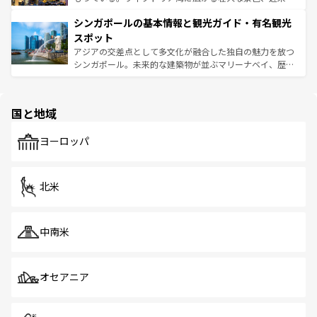
るはずだ。 なお、新着のベトナム情報は
コンテンツ一覧
を
は世界的に有名で、屋台から高級レストランまで味覚を刺
的なアートスポット、そして歴史と現代が融合した町並
参照してほしい。
シンガポールの基本情報と観光ガイド・有名観光
激する。気候は一年中温暖で、どの季節にも異なる楽しみ
み、どこを訪れても感動するはず。観光スポットが密集し
が待っている。親しみやすいタイの人々、仏教を中心とし
ており、効率よく見どころを回れるのも魅力。息をのむよ
スポット
た文化、そして多様な観光資源が、訪れる旅人を魅了し続
うな絶景から文化的な体験まで、香港を存分に楽しみ尽く
アジアの交差点として多文化が融合した独自の魅力を放つ
ける。 なお、新着のタイ情報は
コンテンツ一覧
を参照して
そう。 なお、新着の香港情報は
コンテンツ一覧
を参照して
シンガポール。未来的な建築物が並ぶマリーナベイ、歴史
ほしい。
ほしい。
と伝統を感じられるエスニックタウン、多数の緑豊かな公
園や自然保護区など、自然が調和した近代的な景観と文化
の多様性あふれるカラフルな町は、どこを歩いても新しい
国と地域
発見がある。さらに、治安のよさや充実した公共交通機関
も、旅行者にとっては魅力的なポイント。グルメも豊富
で、ホーカーズは地元の風情を楽しめる外せないスポット
ヨーロッパ
だ。訪れる人を飽きさせないシンガポールで、多様な魅力
を体感しよう。 なお、新着のシンガポール情報は
コンテン
ツ一覧
を参照してほしい。
北米
中南米
オセアニア