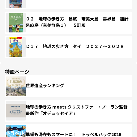
０２ 地球の歩き方 島旅 奄美大島 喜界島 加計
呂麻島（奄美群島１） ５訂版
Ｄ１７ 地球の歩き方 タイ ２０２７～２０２８
特設ページ
世界遺産ランキング
地球の歩き方 meets クリストファー・ノーラン監督
最新作『オデュッセイア』
準備も滞在もスマートに！ トラベルハック2026