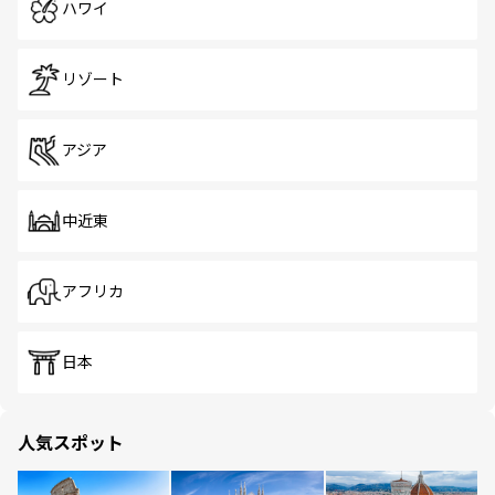
ハワイ
リゾート
アジア
中近東
アフリカ
日本
人気スポット