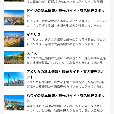
アートに溢れた街角から、地方では古代ローマ遺跡や中世
指の観光地だ。首都パリのエッフェル塔やルーブル美術館
の城塞都市、穏やかなビーチリゾートまで多彩な表情を見
といった象徴的なスポットから、田舎町の古風な美しさま
せる。地方によって風土や気候が異なるスペインはその個
ドイツの基本情報と観光ガイド・有名観光スポッ
で、幅広い魅力が詰まっている。華麗な宮殿、歴史的な大
性で訪れる人を魅了する。 なお、新着のスペイン情報は
コ
聖堂、美しいビーチ、そして豊かな自然が、訪れる者を心
ト
ンテンツ一覧
を参照してほしい。
から魅了する。また、フランスは美食の国としても知ら
ドイツは、豊かな歴史と多彩な文化が交差するヨーロッパ
れ、フランス料理はユネスコ無形文化遺産にも登録されて
の中心に位置する国。中世の街並みが残るロマンチック街
いる。シャンパンの発祥地であるランス、プロヴァンスの
道から、未来を先取りするようなモダンな都市まで多様な
香り高いラベンダー畑など、多彩な楽しみ方が可能だ。さ
イギリス
顔を持つこの国は、どこを歩いても飽きることがない。ベ
らに、パリ以外の地域にも魅力が溢れており、どの街角に
ルリンの文化的活気、バイエルン州のアルプスの絶景、そ
イギリスは、古きよき伝統と最先端が共存する国。ウェス
も豊かな歴史と文化が息づいている。パリ以外の個性あふ
してライン川沿いのワイン畑といった風景は必見。ビール
トミンスター寺院や大英博物館のようなランドマーク、歴
れる地方に足を運ぶとそれぞれで全く異なる文化を体験で
とソーセージを味わいながら地元の人と過ごす楽しい時間
史ある大学都市、美しい丘陵地帯や牧歌的な風景など、エ
きるだろう。 なお、新着のフランス情報は
コンテンツ一覧
スイス
は、お酒好きな人にはぜひ体験してほしい。 なお、新着の
リアごとに異なる魅力がある。また、優雅なアフタヌーン
を参照してほしい。
ドイツ情報は
コンテンツ一覧
を参照してほしい。
ティー、ビール好きにはたまらない英国パブ、サッカー観
スイスの国土面積は九州ほどの広さだが、運行時刻が正確
戦など、本場だからこそできる体験も豊富。イギリスを旅
な交通網が整備されており、初心者でも安心して個人旅行
して楽しみつくそう。 なお、新着のイギリス情報は
コンテ
を楽しめる。日本同様に時刻表どおりの旅が可能だ。中世
アメリカの基本情報と観光ガイド・有名観光スポ
ンツ一覧
を参照してほしい。
の建物がそのまま残る町や、スイスならではのユニークな
博物館もあり、アルプス観光だけでなく町歩きも満喫する
ット
ことができる。国民の所得が高いため物価も高いが、旅行
アメリカ合衆国は、広大な土地と多様な文化が魅力の国。
者向けの交通パス提供のサービスもあり、うまく活用すれ
東海岸の都市部から西海岸のカリフォルニアまで、訪れる
ば市内交通費無料で観光を楽しむこともできる。 なお、新
場所ごとに異なる風景と体験が待っている。ニューヨーク
着のスイス情報は
コンテンツ一覧
を参照してほしい。
ハワイの基本情報と観光ガイド・有名観光スポッ
のような巨大都市は、観光、ショッピング、エンターテイ
ンメントが詰まった刺激的なスポットだ。一方、アメリカ
ト
西部には大自然が広がり、グランドキャニオンやイエロー
年間を通じて温暖な気候に恵まれ、多くの島で構成される
ストーン国立公園といった絶景が堪能できる。さらに、南
ハワイは、どの島も独自の魅力をもっている。大自然の神
部のニューオーリンズでは、音楽と美食が融合した独特の