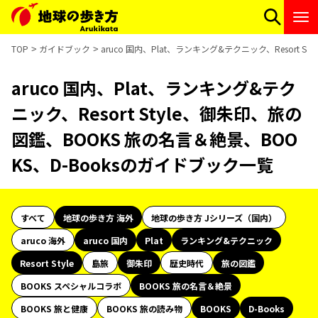
TOP
ガイドブック
aruco 国内、Plat、ランキング&テクニック、Resort 
aruco 国内、Plat、ランキング&テク
ニック、Resort Style、御朱印、旅の
図鑑、BOOKS 旅の名言＆絶景、BOO
KS、D-Booksのガイドブック一覧
すべて
地球の歩き方 海外
地球の歩き方 Jシリーズ（国内）
aruco 海外
aruco 国内
Plat
ランキング&テクニック
Resort Style
島旅
御朱印
歴史時代
旅の図鑑
BOOKS スペシャルコラボ
BOOKS 旅の名言＆絶景
BOOKS 旅と健康
BOOKS 旅の読み物
BOOKS
D-Books