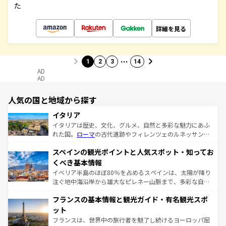
た
詳細を見る
…
1
2
3
14
AD
AD
人気の国と地域から探す
イタリア
イタリアは歴史、文化、グルメ、自然と多彩な魅力にあふ
れた国。
ローマ
の古代遺跡やフィレンツェのルネッサンス
美術、ヴェネツィアの運河など、歴史あるスポットはもち
スペインの観光ポイントと人気スポット・知ってお
ろん、トスカーナの美しい田園風景やアマルフィ海岸の絶
景など、自然景観も見逃せない。観光の合間には、本場の
くべき基本情報
ピザやパスタなど、絶品のイタリア料理を堪能することも
イベリア半島のほぼ80％を占めるスペインは、太陽が降り
できる。朝目覚めてから夜眠るまで、すべての瞬間を楽し
注ぐ地中海沿岸から雄大なピレネー山脈まで、多彩な自然
ませてくれるイタリアで、忘れられない旅をしてみよう！
と文化が詰まったヨーロッパ屈指の旅行先だ。多様な地域
なお、新着のイタリア情報は
コンテンツ一覧
を参照してほ
フランスの基本情報と観光ガイド・有名観光スポ
文化が根付くこの国では、情熱的なフラメンコ、熱気あふ
しい。
れる闘牛、そして美味しいタパスが生活の一部となってい
ット
る。首都マドリードの洗練された雰囲気や、バルセロナの
フランスは、世界中の旅行者を魅了し続けるヨーロッパ屈