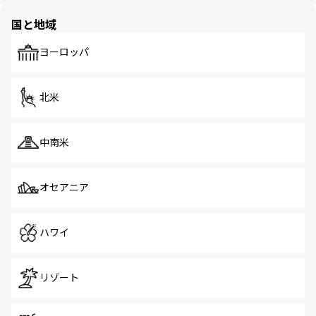
園や自然保護区など、自然が調和した近代的な景観と文化
の多様性あふれるカラフルな町は、どこを歩いても新しい
国と地域
発見がある。さらに、治安のよさや充実した公共交通機関
も、旅行者にとっては魅力的なポイント。グルメも豊富
で、ホーカーズは地元の風情を楽しめる外せないスポット
ヨーロッパ
だ。訪れる人を飽きさせないシンガポールで、多様な魅力
を体感しよう。 なお、新着のシンガポール情報は
コンテン
ツ一覧
を参照してほしい。
北米
中南米
オセアニア
ハワイ
リゾート