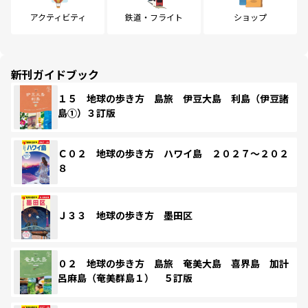
アクティビティ
鉄道・フライト
ショップ
新刊ガイドブック
１５ 地球の歩き方 島旅 伊豆大島 利島（伊豆諸
島①）３訂版
Ｃ０２ 地球の歩き方 ハワイ島 ２０２７～２０２
８
Ｊ３３ 地球の歩き方 墨田区
０２ 地球の歩き方 島旅 奄美大島 喜界島 加計
呂麻島（奄美群島１） ５訂版