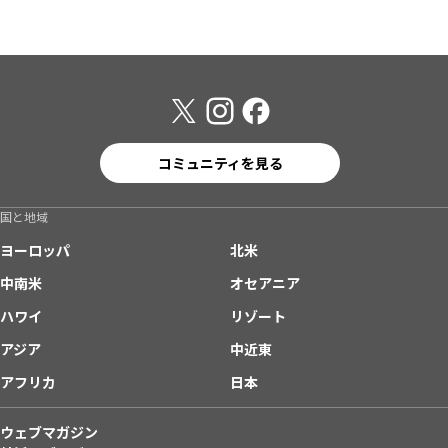
コミュニティを見る
国と地域
ヨーロッパ
北米
中南米
オセアニア
ハワイ
リゾート
アジア
中近東
アフリカ
日本
ウェブマガジン