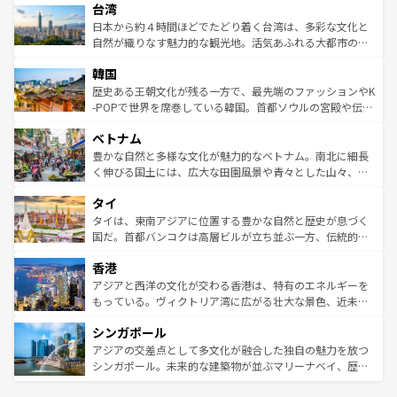
ならではの贅沢な旅のスタイルだ。 なお、新着のアメリカ
台湾
れるおもてなしの心で訪れる人々を迎えてくれるハワイの
リアリーフや大陸中央部にそびえるウルル（エアーズロッ
情報は
コンテンツ一覧
を参照してほしい。
人々、おいしいローカルフードやハワイアンミュージッ
ク）、タスマニアの美しい原生林やケアンズの熱帯雨林な
日本から約４時間ほどでたどり着く台湾は、多彩な文化と
ク、伝統的なフラダンスなど、すべてがハワイの魅力を彩
ど、見どころがたくさん。また、カフェやワイン、オージ
自然が織りなす魅力的な観光地。活気あふれる大都市の台
っている。訪れるたびに新しい発見と感動が待っているハ
ービーフなどの食文化も豊かで、美味しいものであふれて
北やノスタルジックな町並みが人気な九份（ジォウフェ
ワイを、存分に味わってほしい。 なお、新着のハワイ情報
韓国
いる。アクティビティも充実しており、サーフィンやダイ
ン）、静ひつな山岳地帯である台湾東部など、都市の喧騒
は
コンテンツ一覧
を参照してほしい。
ビング、ハイキングなど、アウトドア好きにはたまらな
と山間の静けさが共存しており、訪れる人に新しい発見と
歴史ある王朝文化が残る一方で、最先端のファッションやK
い。オーストラリアの多彩な魅力を存分に味わいつくそ
驚きをもたらしてくれる。また、奥深い台湾の食文化も魅
-POPで世界を席巻している韓国。首都ソウルの宮殿や伝統
う。 なお、新着のオーストラリア情報は
コンテンツ一覧
を
力で、夜市などの屋台グルメから高級料理、ヘルシーで美
家屋が並ぶエリアでは韓国の歴史と文化に浸ることがで
参照してほしい。
ベトナム
容にもいいと評判のスイーツなど、バラエティ豊かな料理
き、地方に足を延ばせば四季折々の自然美を楽しむことが
が味わえる。 なお、新着の台湾情報は
コンテンツ一覧
を参
できる。そして、キムチや焼肉、絶品のストリートフード
豊かな自然と多様な文化が魅力的なベトナム。南北に細長
照してほしい。
まで、さまざまな韓国料理が待っている。夜には、韓国な
く伸びる国土には、広大な田園風景や青々とした山々、世
らではのナイトライフも堪能できる。あたたかいホスピタ
界遺産に登録された壮大な自然景観が点在し、都市部では
タイ
リティに包まれながら、韓国の多彩な魅力を心ゆくまで味
急速な発展と共に伝統が息づく。ハノイの古い町並みやホ
わってみてほしい。 なお、新着の韓国情報は
コンテンツ一
ーチミン市のフランス統治時代の建物も、独特の雰囲気を
タイは、東南アジアに位置する豊かな自然と歴史が息づく
覧
を参照してほしい。
醸し出している。また、バラエティの豊かさとおいしさで
国だ。首都バンコクは高層ビルが立ち並ぶ一方、伝統的な
世界中の食通を魅了してやまないベトナム料理も魅力のひ
寺院や市場がいたるところに点在し、古きよき文化と現代
香港
とつ。フォーやバインミー、ベトナムコーヒーなどは、ぜ
の活気が交差している。北部ではチェンマイなどの山岳地
ひ現地で味わいたい。どの地域を訪れてもあたたかい人々
帯で自然と触れ合い、南部ではプーケットやクラビの美し
アジアと西洋の文化が交わる香港は、特有のエネルギーを
が旅行者を迎えてくれるので、きっと忘れられない旅にな
いビーチでリゾート気分を楽しむことができる。タイ料理
もっている。ヴィクトリア湾に広がる壮大な景色、近未来
るはずだ。 なお、新着のベトナム情報は
コンテンツ一覧
を
は世界的に有名で、屋台から高級レストランまで味覚を刺
的なアートスポット、そして歴史と現代が融合した町並
参照してほしい。
シンガポール
激する。気候は一年中温暖で、どの季節にも異なる楽しみ
み、どこを訪れても感動するはず。観光スポットが密集し
が待っている。親しみやすいタイの人々、仏教を中心とし
ており、効率よく見どころを回れるのも魅力。息をのむよ
アジアの交差点として多文化が融合した独自の魅力を放つ
た文化、そして多様な観光資源が、訪れる旅人を魅了し続
うな絶景から文化的な体験まで、香港を存分に楽しみ尽く
シンガポール。未来的な建築物が並ぶマリーナベイ、歴史
ける。 なお、新着のタイ情報は
コンテンツ一覧
を参照して
そう。 なお、新着の香港情報は
コンテンツ一覧
を参照して
と伝統を感じられるエスニックタウン、多数の緑豊かな公
ほしい。
ほしい。