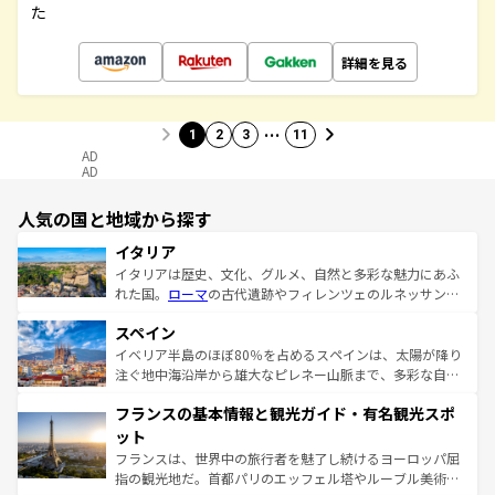
た
詳細を見る
…
1
2
3
11
AD
AD
人気の国と地域から探す
イタリア
イタリアは歴史、文化、グルメ、自然と多彩な魅力にあふ
れた国。
ローマ
の古代遺跡やフィレンツェのルネッサンス
美術、ヴェネツィアの運河など、歴史あるスポットはもち
スペイン
ろん、トスカーナの美しい田園風景やアマルフィ海岸の絶
景など、自然景観も見逃せない。観光の合間には、本場の
イベリア半島のほぼ80％を占めるスペインは、太陽が降り
ピザやパスタなど、絶品のイタリア料理を堪能することも
注ぐ地中海沿岸から雄大なピレネー山脈まで、多彩な自然
できる。朝目覚めてから夜眠るまで、すべての瞬間を楽し
と文化が詰まったヨーロッパ屈指の旅行先だ。多様な地域
フランスの基本情報と観光ガイド・有名観光スポ
ませてくれるイタリアで、忘れられない旅をしてみよう！
文化が根付くこの国では、情熱的なフラメンコ、熱気あふ
なお、新着のイタリア情報は
コンテンツ一覧
を参照してほ
れる闘牛、そして美味しいタパスが生活の一部となってい
ット
しい。
る。首都マドリードの洗練された雰囲気や、バルセロナの
フランスは、世界中の旅行者を魅了し続けるヨーロッパ屈
アートに溢れた街角から、地方では古代ローマ遺跡や中世
指の観光地だ。首都パリのエッフェル塔やルーブル美術館
の城塞都市、穏やかなビーチリゾートまで多彩な表情を見