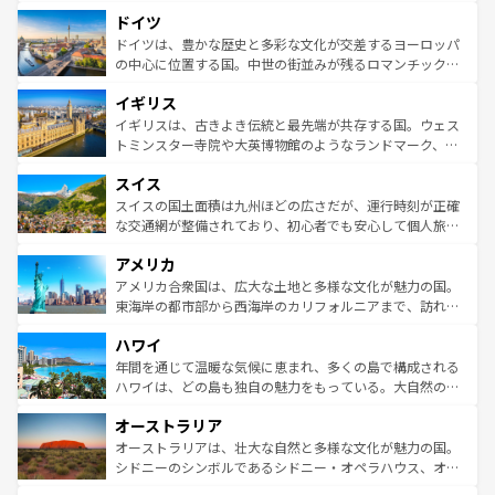
といった象徴的なスポットから、田舎町の古風な美しさま
せる。地方によって風土や気候が異なるスペインはその個
ドイツ
で、幅広い魅力が詰まっている。華麗な宮殿、歴史的な大
性で訪れる人を魅了する。 なお、新着のスペイン情報は
コ
聖堂、美しいビーチ、そして豊かな自然が、訪れる者を心
ドイツは、豊かな歴史と多彩な文化が交差するヨーロッパ
ンテンツ一覧
を参照してほしい。
から魅了する。また、フランスは美食の国としても知ら
の中心に位置する国。中世の街並みが残るロマンチック街
れ、フランス料理はユネスコ無形文化遺産にも登録されて
道から、未来を先取りするようなモダンな都市まで多様な
イギリス
いる。シャンパンの発祥地であるランス、プロヴァンスの
顔を持つこの国は、どこを歩いても飽きることがない。ベ
香り高いラベンダー畑など、多彩な楽しみ方が可能だ。さ
ルリンの文化的活気、バイエルン州のアルプスの絶景、そ
イギリスは、古きよき伝統と最先端が共存する国。ウェス
らに、パリ以外の地域にも魅力が溢れており、どの街角に
してライン川沿いのワイン畑といった風景は必見。ビール
トミンスター寺院や大英博物館のようなランドマーク、歴
も豊かな歴史と文化が息づいている。パリ以外の個性あふ
とソーセージを味わいながら地元の人と過ごす楽しい時間
史ある大学都市、美しい丘陵地帯や牧歌的な風景など、エ
れる地方に足を運ぶとそれぞれで全く異なる文化を体験で
スイス
は、お酒好きな人にはぜひ体験してほしい。 なお、新着の
リアごとに異なる魅力がある。また、優雅なアフタヌーン
きるだろう。 なお、新着のフランス情報は
コンテンツ一覧
ドイツ情報は
コンテンツ一覧
を参照してほしい。
ティー、ビール好きにはたまらない英国パブ、サッカー観
スイスの国土面積は九州ほどの広さだが、運行時刻が正確
を参照してほしい。
戦など、本場だからこそできる体験も豊富。イギリスを旅
な交通網が整備されており、初心者でも安心して個人旅行
して楽しみつくそう。 なお、新着のイギリス情報は
コンテ
を楽しめる。日本同様に時刻表どおりの旅が可能だ。中世
アメリカ
ンツ一覧
を参照してほしい。
の建物がそのまま残る町や、スイスならではのユニークな
博物館もあり、アルプス観光だけでなく町歩きも満喫する
アメリカ合衆国は、広大な土地と多様な文化が魅力の国。
ことができる。国民の所得が高いため物価も高いが、旅行
東海岸の都市部から西海岸のカリフォルニアまで、訪れる
者向けの交通パス提供のサービスもあり、うまく活用すれ
場所ごとに異なる風景と体験が待っている。ニューヨーク
ハワイ
ば市内交通費無料で観光を楽しむこともできる。 なお、新
のような巨大都市は、観光、ショッピング、エンターテイ
着のスイス情報は
コンテンツ一覧
を参照してほしい。
ンメントが詰まった刺激的なスポットだ。一方、アメリカ
年間を通じて温暖な気候に恵まれ、多くの島で構成される
西部には大自然が広がり、グランドキャニオンやイエロー
ハワイは、どの島も独自の魅力をもっている。大自然の神
ストーン国立公園といった絶景が堪能できる。さらに、南
秘を感じたいなら、火山が生み出した壮大な景観を誇るハ
オーストラリア
部のニューオーリンズでは、音楽と美食が融合した独特の
ワイ島は見逃せない。また、定番の観光地といえばオアフ
文化が魅力。旅行者はアメリカの各地域で異なる魅力を楽
島だが、静かな自然を求めるならマウイ島やカウアイ島が
オーストラリアは、壮大な自然と多様な文化が魅力の国。
しみながら、その多様性と豊かな歴史を感じることができ
おすすめ。エメラルドグリーンに輝く海をはじめ、豊かな
シドニーのシンボルであるシドニー・オペラハウス、オー
るだろう。車でのロードトリップや列車の旅も、アメリカ
文化や歴史が息づいている。「アロハスピリット」と呼ば
ストラリア東海岸北部に広がる大サンゴ礁地帯グレートバ