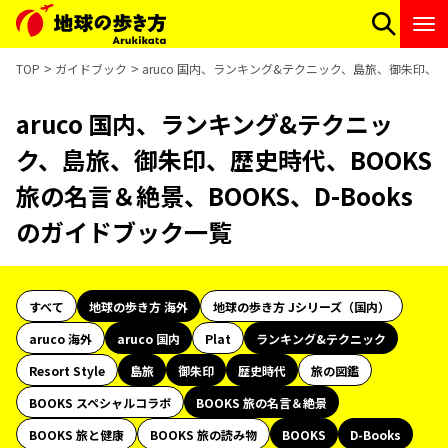
TOP
ガイドブック
aruco 国内、ランキング&テクニック、島旅、御朱印、歴史
aruco 国内、ランキング&テクニッ
ク、島旅、御朱印、歴史時代、BOOKS
旅の名言＆絶景、BOOKS、D-Books
のガイドブック一覧
すべて
地球の歩き方 海外
地球の歩き方 Jシリーズ（国内）
aruco 海外
aruco 国内
Plat
ランキング&テクニック
Resort Style
島旅
御朱印
歴史時代
旅の図鑑
BOOKS スペシャルコラボ
BOOKS 旅の名言＆絶景
BOOKS 旅と健康
BOOKS 旅の読み物
BOOKS
D-Books