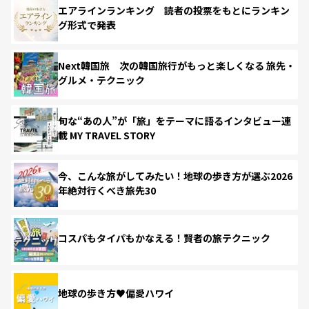
エアラインランキング 読者の投票をもとにランキン
グ形式で発表
Next韓国旅 次の韓国旅行がもっと楽しくなる 旅先・
グルメ・テクニック
旬な“あの人”が「旅」をテーマに語るインタビュー連
載 MY TRAVEL STORY
今、こんな旅がしてみたい！地球の歩き方が選ぶ2026
年絶対行くべき旅先30
コスパもタイパもかなえる！賢者の旅テクニック
地球の歩き方♥偏愛ハワイ