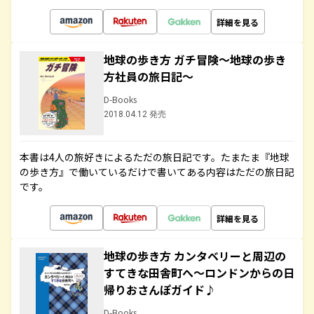
詳細を見る
地球の歩き方 ガチ冒険～地球の歩き
方社員の旅日記～
D-Books
2018.04.12 発売
本書は4人の旅好きによるただの旅日記です。たまたま『地球
の歩き方』で働いているだけで書いてある内容はただの旅日記
です。
詳細を見る
地球の歩き方 カンタベリーと周辺の
すてきな田舎町へ～ロンドンからの日
帰りおさんぽガイド♪
D-Books