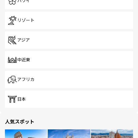
ハワイ
リゾート
アジア
中近東
アフリカ
日本
人気スポット