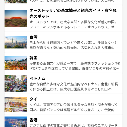
ハワイは、どの島も独自の魅力をもっている。大自然の神
ストーン国立公園といった絶景が堪能できる。さらに、南
秘を感じたいなら、火山が生み出した壮大な景観を誇るハ
オーストラリアの基本情報と観光ガイド・有名観
部のニューオーリンズでは、音楽と美食が融合した独特の
ワイ島は見逃せない。また、定番の観光地といえばオアフ
文化が魅力。旅行者はアメリカの各地域で異なる魅力を楽
島だが、静かな自然を求めるならマウイ島やカウアイ島が
光スポット
しみながら、その多様性と豊かな歴史を感じることができ
おすすめ。エメラルドグリーンに輝く海をはじめ、豊かな
オーストラリアは、壮大な自然と多様な文化が魅力の国。
るだろう。車でのロードトリップや列車の旅も、アメリカ
文化や歴史が息づいている。「アロハスピリット」と呼ば
シドニーのシンボルであるシドニー・オペラハウス、オー
ならではの贅沢な旅のスタイルだ。 なお、新着のアメリカ
れるおもてなしの心で訪れる人々を迎えてくれるハワイの
ストラリア東海岸北部に広がる大サンゴ礁地帯グレートバ
情報は
コンテンツ一覧
を参照してほしい。
人々、おいしいローカルフードやハワイアンミュージッ
台湾
リアリーフや大陸中央部にそびえるウルル（エアーズロッ
ク、伝統的なフラダンスなど、すべてがハワイの魅力を彩
ク）、タスマニアの美しい原生林やケアンズの熱帯雨林な
日本から約４時間ほどでたどり着く台湾は、多彩な文化と
っている。訪れるたびに新しい発見と感動が待っているハ
ど、見どころがたくさん。また、カフェやワイン、オージ
自然が織りなす魅力的な観光地。活気あふれる大都市の台
ワイを、存分に味わってほしい。 なお、新着のハワイ情報
ービーフなどの食文化も豊かで、美味しいものであふれて
北やノスタルジックな町並みが人気な九份（ジォウフェ
は
コンテンツ一覧
を参照してほしい。
韓国
いる。アクティビティも充実しており、サーフィンやダイ
ン）、静ひつな山岳地帯である台湾東部など、都市の喧騒
ビング、ハイキングなど、アウトドア好きにはたまらな
と山間の静けさが共存しており、訪れる人に新しい発見と
歴史ある王朝文化が残る一方で、最先端のファッションやK
い。オーストラリアの多彩な魅力を存分に味わいつくそ
驚きをもたらしてくれる。また、奥深い台湾の食文化も魅
-POPで世界を席巻している韓国。首都ソウルの宮殿や伝統
う。 なお、新着のオーストラリア情報は
コンテンツ一覧
を
力で、夜市などの屋台グルメから高級料理、ヘルシーで美
家屋が並ぶエリアでは韓国の歴史と文化に浸ることがで
参照してほしい。
ベトナム
容にもいいと評判のスイーツなど、バラエティ豊かな料理
き、地方に足を延ばせば四季折々の自然美を楽しむことが
が味わえる。 なお、新着の台湾情報は
コンテンツ一覧
を参
できる。そして、キムチや焼肉、絶品のストリートフード
豊かな自然と多様な文化が魅力的なベトナム。南北に細長
照してほしい。
まで、さまざまな韓国料理が待っている。夜には、韓国な
く伸びる国土には、広大な田園風景や青々とした山々、世
らではのナイトライフも堪能できる。あたたかいホスピタ
界遺産に登録された壮大な自然景観が点在し、都市部では
タイ
リティに包まれながら、韓国の多彩な魅力を心ゆくまで味
急速な発展と共に伝統が息づく。ハノイの古い町並みやホ
わってみてほしい。 なお、新着の韓国情報は
コンテンツ一
ーチミン市のフランス統治時代の建物も、独特の雰囲気を
タイは、東南アジアに位置する豊かな自然と歴史が息づく
覧
を参照してほしい。
醸し出している。また、バラエティの豊かさとおいしさで
国だ。首都バンコクは高層ビルが立ち並ぶ一方、伝統的な
世界中の食通を魅了してやまないベトナム料理も魅力のひ
寺院や市場がいたるところに点在し、古きよき文化と現代
香港
とつ。フォーやバインミー、ベトナムコーヒーなどは、ぜ
の活気が交差している。北部ではチェンマイなどの山岳地
ひ現地で味わいたい。どの地域を訪れてもあたたかい人々
帯で自然と触れ合い、南部ではプーケットやクラビの美し
アジアと西洋の文化が交わる香港は、特有のエネルギーを