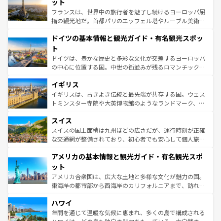
れる闘牛、そして美味しいタパスが生活の一部となってい
ット
る。首都マドリードの洗練された雰囲気や、バルセロナの
フランスは、世界中の旅行者を魅了し続けるヨーロッパ屈
アートに溢れた街角から、地方では古代ローマ遺跡や中世
指の観光地だ。首都パリのエッフェル塔やルーブル美術館
の城塞都市、穏やかなビーチリゾートまで多彩な表情を見
といった象徴的なスポットから、田舎町の古風な美しさま
せる。地方によって風土や気候が異なるスペインはその個
ドイツの基本情報と観光ガイド・有名観光スポッ
で、幅広い魅力が詰まっている。華麗な宮殿、歴史的な大
性で訪れる人を魅了する。 なお、新着のスペイン情報は
コ
聖堂、美しいビーチ、そして豊かな自然が、訪れる者を心
ト
ンテンツ一覧
を参照してほしい。
から魅了する。また、フランスは美食の国としても知ら
ドイツは、豊かな歴史と多彩な文化が交差するヨーロッパ
れ、フランス料理はユネスコ無形文化遺産にも登録されて
の中心に位置する国。中世の街並みが残るロマンチック街
いる。シャンパンの発祥地であるランス、プロヴァンスの
道から、未来を先取りするようなモダンな都市まで多様な
香り高いラベンダー畑など、多彩な楽しみ方が可能だ。さ
イギリス
顔を持つこの国は、どこを歩いても飽きることがない。ベ
らに、パリ以外の地域にも魅力が溢れており、どの街角に
ルリンの文化的活気、バイエルン州のアルプスの絶景、そ
イギリスは、古きよき伝統と最先端が共存する国。ウェス
も豊かな歴史と文化が息づいている。パリ以外の個性あふ
してライン川沿いのワイン畑といった風景は必見。ビール
トミンスター寺院や大英博物館のようなランドマーク、歴
れる地方に足を運ぶとそれぞれで全く異なる文化を体験で
とソーセージを味わいながら地元の人と過ごす楽しい時間
史ある大学都市、美しい丘陵地帯や牧歌的な風景など、エ
きるだろう。 なお、新着のフランス情報は
コンテンツ一覧
スイス
は、お酒好きな人にはぜひ体験してほしい。 なお、新着の
リアごとに異なる魅力がある。また、優雅なアフタヌーン
を参照してほしい。
ドイツ情報は
コンテンツ一覧
を参照してほしい。
ティー、ビール好きにはたまらない英国パブ、サッカー観
スイスの国土面積は九州ほどの広さだが、運行時刻が正確
戦など、本場だからこそできる体験も豊富。イギリスを旅
な交通網が整備されており、初心者でも安心して個人旅行
して楽しみつくそう。 なお、新着のイギリス情報は
コンテ
を楽しめる。日本同様に時刻表どおりの旅が可能だ。中世
アメリカの基本情報と観光ガイド・有名観光スポ
ンツ一覧
を参照してほしい。
の建物がそのまま残る町や、スイスならではのユニークな
博物館もあり、アルプス観光だけでなく町歩きも満喫する
ット
ことができる。国民の所得が高いため物価も高いが、旅行
アメリカ合衆国は、広大な土地と多様な文化が魅力の国。
者向けの交通パス提供のサービスもあり、うまく活用すれ
東海岸の都市部から西海岸のカリフォルニアまで、訪れる
ば市内交通費無料で観光を楽しむこともできる。 なお、新
場所ごとに異なる風景と体験が待っている。ニューヨーク
着のスイス情報は
コンテンツ一覧
を参照してほしい。
ハワイ
のような巨大都市は、観光、ショッピング、エンターテイ
ンメントが詰まった刺激的なスポットだ。一方、アメリカ
年間を通じて温暖な気候に恵まれ、多くの島で構成される
西部には大自然が広がり、グランドキャニオンやイエロー