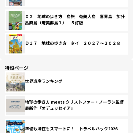
０２ 地球の歩き方 島旅 奄美大島 喜界島 加計
呂麻島（奄美群島１） ５訂版
Ｄ１７ 地球の歩き方 タイ ２０２７～２０２８
特設ページ
世界遺産ランキング
地球の歩き方 meets クリストファー・ノーラン監督
最新作『オデュッセイア』
準備も滞在もスマートに！ トラベルハック2026