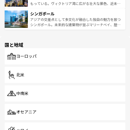
が旅行者を迎えてくれるので、きっと忘れられない旅にな
いビーチでリゾート気分を楽しむことができる。タイ料理
もっている。ヴィクトリア湾に広がる壮大な景色、近未来
るはずだ。 なお、新着のベトナム情報は
コンテンツ一覧
を
は世界的に有名で、屋台から高級レストランまで味覚を刺
的なアートスポット、そして歴史と現代が融合した町並
参照してほしい。
シンガポール
激する。気候は一年中温暖で、どの季節にも異なる楽しみ
み、どこを訪れても感動するはず。観光スポットが密集し
が待っている。親しみやすいタイの人々、仏教を中心とし
ており、効率よく見どころを回れるのも魅力。息をのむよ
アジアの交差点として多文化が融合した独自の魅力を放つ
た文化、そして多様な観光資源が、訪れる旅人を魅了し続
うな絶景から文化的な体験まで、香港を存分に楽しみ尽く
シンガポール。未来的な建築物が並ぶマリーナベイ、歴史
ける。 なお、新着のタイ情報は
コンテンツ一覧
を参照して
そう。 なお、新着の香港情報は
コンテンツ一覧
を参照して
と伝統を感じられるエスニックタウン、多数の緑豊かな公
ほしい。
ほしい。
園や自然保護区など、自然が調和した近代的な景観と文化
の多様性あふれるカラフルな町は、どこを歩いても新しい
国と地域
発見がある。さらに、治安のよさや充実した公共交通機関
も、旅行者にとっては魅力的なポイント。グルメも豊富
で、ホーカーズは地元の風情を楽しめる外せないスポット
ヨーロッパ
だ。訪れる人を飽きさせないシンガポールで、多様な魅力
を体感しよう。 なお、新着のシンガポール情報は
コンテン
ツ一覧
を参照してほしい。
北米
中南米
オセアニア