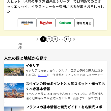
大ヒット「地球の歩き方 御朱印シリーズ」では初めてのコミ
ックエッセイ。イラストレーター柴田かおるが書きおろしまし
た
詳細を見る
…
1
2
3
10
AD
AD
人気の国と地域から探す
イタリア
イタリアは歴史、文化、グルメ、自然と多彩な魅力にあふ
れた国。
ローマ
の古代遺跡やフィレンツェのルネッサンス
美術、ヴェネツィアの運河など、歴史あるスポットはもち
スペインの観光ポイントと人気スポット・知ってお
ろん、トスカーナの美しい田園風景やアマルフィ海岸の絶
景など、自然景観も見逃せない。観光の合間には、本場の
くべき基本情報
ピザやパスタなど、絶品のイタリア料理を堪能することも
イベリア半島のほぼ80％を占めるスペインは、太陽が降り
できる。朝目覚めてから夜眠るまで、すべての瞬間を楽し
注ぐ地中海沿岸から雄大なピレネー山脈まで、多彩な自然
ませてくれるイタリアで、忘れられない旅をしてみよう！
と文化が詰まったヨーロッパ屈指の旅行先だ。多様な地域
なお、新着のイタリア情報は
コンテンツ一覧
を参照してほ
フランスの基本情報と観光ガイド・有名観光スポ
文化が根付くこの国では、情熱的なフラメンコ、熱気あふ
しい。