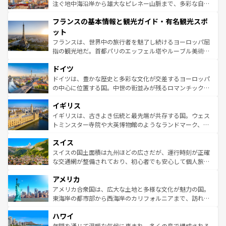
ピザやパスタなど、絶品のイタリア料理を堪能することも
注ぐ地中海沿岸から雄大なピレネー山脈まで、多彩な自然
できる。朝目覚めてから夜眠るまで、すべての瞬間を楽し
と文化が詰まったヨーロッパ屈指の旅行先だ。多様な地域
フランスの基本情報と観光ガイド・有名観光スポ
ませてくれるイタリアで、忘れられない旅をしてみよう！
文化が根付くこの国では、情熱的なフラメンコ、熱気あふ
なお、新着のイタリア情報は
コンテンツ一覧
を参照してほ
れる闘牛、そして美味しいタパスが生活の一部となってい
ット
しい。
る。首都マドリードの洗練された雰囲気や、バルセロナの
フランスは、世界中の旅行者を魅了し続けるヨーロッパ屈
アートに溢れた街角から、地方では古代ローマ遺跡や中世
指の観光地だ。首都パリのエッフェル塔やルーブル美術館
の城塞都市、穏やかなビーチリゾートまで多彩な表情を見
といった象徴的なスポットから、田舎町の古風な美しさま
せる。地方によって風土や気候が異なるスペインはその個
ドイツ
で、幅広い魅力が詰まっている。華麗な宮殿、歴史的な大
性で訪れる人を魅了する。 なお、新着のスペイン情報は
コ
聖堂、美しいビーチ、そして豊かな自然が、訪れる者を心
ドイツは、豊かな歴史と多彩な文化が交差するヨーロッパ
ンテンツ一覧
を参照してほしい。
から魅了する。また、フランスは美食の国としても知ら
の中心に位置する国。中世の街並みが残るロマンチック街
れ、フランス料理はユネスコ無形文化遺産にも登録されて
道から、未来を先取りするようなモダンな都市まで多様な
イギリス
いる。シャンパンの発祥地であるランス、プロヴァンスの
顔を持つこの国は、どこを歩いても飽きることがない。ベ
香り高いラベンダー畑など、多彩な楽しみ方が可能だ。さ
ルリンの文化的活気、バイエルン州のアルプスの絶景、そ
イギリスは、古きよき伝統と最先端が共存する国。ウェス
らに、パリ以外の地域にも魅力が溢れており、どの街角に
してライン川沿いのワイン畑といった風景は必見。ビール
トミンスター寺院や大英博物館のようなランドマーク、歴
も豊かな歴史と文化が息づいている。パリ以外の個性あふ
とソーセージを味わいながら地元の人と過ごす楽しい時間
史ある大学都市、美しい丘陵地帯や牧歌的な風景など、エ
れる地方に足を運ぶとそれぞれで全く異なる文化を体験で
スイス
は、お酒好きな人にはぜひ体験してほしい。 なお、新着の
リアごとに異なる魅力がある。また、優雅なアフタヌーン
きるだろう。 なお、新着のフランス情報は
コンテンツ一覧
ドイツ情報は
コンテンツ一覧
を参照してほしい。
ティー、ビール好きにはたまらない英国パブ、サッカー観
スイスの国土面積は九州ほどの広さだが、運行時刻が正確
を参照してほしい。
戦など、本場だからこそできる体験も豊富。イギリスを旅
な交通網が整備されており、初心者でも安心して個人旅行
して楽しみつくそう。 なお、新着のイギリス情報は
コンテ
を楽しめる。日本同様に時刻表どおりの旅が可能だ。中世
アメリカ
ンツ一覧
を参照してほしい。
の建物がそのまま残る町や、スイスならではのユニークな
博物館もあり、アルプス観光だけでなく町歩きも満喫する
アメリカ合衆国は、広大な土地と多様な文化が魅力の国。
ことができる。国民の所得が高いため物価も高いが、旅行
東海岸の都市部から西海岸のカリフォルニアまで、訪れる
者向けの交通パス提供のサービスもあり、うまく活用すれ
場所ごとに異なる風景と体験が待っている。ニューヨーク
ハワイ
ば市内交通費無料で観光を楽しむこともできる。 なお、新
のような巨大都市は、観光、ショッピング、エンターテイ
着のスイス情報は
コンテンツ一覧
を参照してほしい。
ンメントが詰まった刺激的なスポットだ。一方、アメリカ
年間を通じて温暖な気候に恵まれ、多くの島で構成される