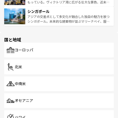
が旅行者を迎えてくれるので、きっと忘れられない旅にな
いビーチでリゾート気分を楽しむことができる。タイ料理
もっている。ヴィクトリア湾に広がる壮大な景色、近未来
るはずだ。 なお、新着のベトナム情報は
コンテンツ一覧
を
は世界的に有名で、屋台から高級レストランまで味覚を刺
的なアートスポット、そして歴史と現代が融合した町並
参照してほしい。
シンガポール
激する。気候は一年中温暖で、どの季節にも異なる楽しみ
み、どこを訪れても感動するはず。観光スポットが密集し
が待っている。親しみやすいタイの人々、仏教を中心とし
ており、効率よく見どころを回れるのも魅力。息をのむよ
アジアの交差点として多文化が融合した独自の魅力を放つ
た文化、そして多様な観光資源が、訪れる旅人を魅了し続
うな絶景から文化的な体験まで、香港を存分に楽しみ尽く
シンガポール。未来的な建築物が並ぶマリーナベイ、歴史
ける。 なお、新着のタイ情報は
コンテンツ一覧
を参照して
そう。 なお、新着の香港情報は
コンテンツ一覧
を参照して
と伝統を感じられるエスニックタウン、多数の緑豊かな公
ほしい。
ほしい。
園や自然保護区など、自然が調和した近代的な景観と文化
の多様性あふれるカラフルな町は、どこを歩いても新しい
国と地域
発見がある。さらに、治安のよさや充実した公共交通機関
も、旅行者にとっては魅力的なポイント。グルメも豊富
で、ホーカーズは地元の風情を楽しめる外せないスポット
ヨーロッパ
だ。訪れる人を飽きさせないシンガポールで、多様な魅力
を体感しよう。 なお、新着のシンガポール情報は
コンテン
ツ一覧
を参照してほしい。
北米
中南米
オセアニア
ハワイ