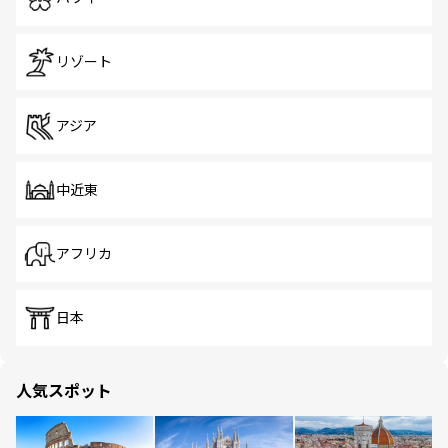
リゾート
アジア
中近東
アフリカ
日本
人気スポット