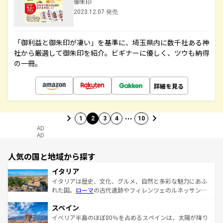
御朱印
2023.12.07 発売
「御利益と御朱印が凄い」を基準に、埼玉県内に数千社ある神
社から厳選して御朱印を紹介。ビギナーに優しく、ツウも納得
の一冊。
詳細を見る
…
1
2
3
4
10
AD
AD
人気の国と地域から探す
イタリア
イタリアは歴史、文化、グルメ、自然と多彩な魅力にあふ
れた国。
ローマ
の古代遺跡やフィレンツェのルネッサンス
美術、ヴェネツィアの運河など、歴史あるスポットはもち
スペイン
ろん、トスカーナの美しい田園風景やアマルフィ海岸の絶
景など、自然景観も見逃せない。観光の合間には、本場の
イベリア半島のほぼ80％を占めるスペインは、太陽が降り