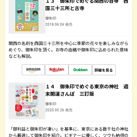
１３ 御朱印でめぐる関西の百寺 西
国三十三所と古寺
御朱印
2018.06.06 発売
関西の名刹を西国三十三所を中心に季節の花々を楽しみながら
めぐり、御朱印を頂く。お寺の由緒や御朱印に込められた意味
なども解説。
詳細を見る
１４ 御朱印でめぐる東京の神社 週
末開運さんぽ 三訂版
御朱印
2025.05.26 発売
「御利益と御朱印が凄い」を基準に、東京にある数千社の神社
から厳選して御朱印を紹介。ビギナーに優しく、ツウも納得の