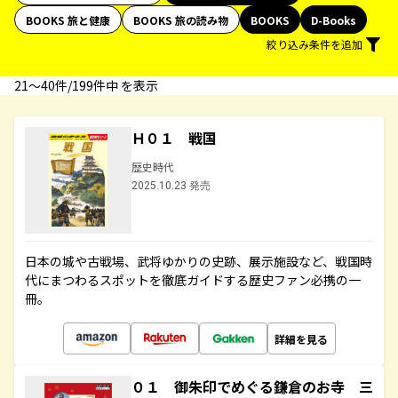
BOOKS 旅と健康
BOOKS 旅の読み物
BOOKS
D-Books
絞り込み条件を追加
21〜40件/199件中 を表示
Ｈ０１ 戦国
歴史時代
2025.10.23 発売
日本の城や古戦場、武将ゆかりの史跡、展示施設など、戦国時
代にまつわるスポットを徹底ガイドする歴史ファン必携の一
冊。
詳細を見る
０１ 御朱印でめぐる鎌倉のお寺 三