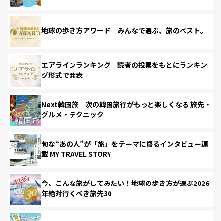
地球の歩き方アワード みんなで選ぶ、旅のベスト。
エアラインランキング 読者の投票をもとにランキン
グ形式で発表
Next韓国旅 次の韓国旅行がもっと楽しくなる 旅先・
グルメ・テクニック
旬な“あの人”が「旅」をテーマに語るインタビュー連
載 MY TRAVEL STORY
今、こんな旅がしてみたい！地球の歩き方が選ぶ2026
年絶対行くべき旅先30