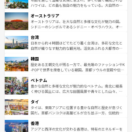
西部には大自然が広がり、グランドキャニオンやイエロー
ハワイは、どの島も独自の魅力をもっている。大自然の神
ストーン国立公園といった絶景が堪能できる。さらに、南
秘を感じたいなら、火山が生み出した壮大な景観を誇るハ
オーストラリア
部のニューオーリンズでは、音楽と美食が融合した独特の
ワイ島は見逃せない。また、定番の観光地といえばオアフ
文化が魅力。旅行者はアメリカの各地域で異なる魅力を楽
島だが、静かな自然を求めるならマウイ島やカウアイ島が
オーストラリアは、壮大な自然と多様な文化が魅力の国。
しみながら、その多様性と豊かな歴史を感じることができ
おすすめ。エメラルドグリーンに輝く海をはじめ、豊かな
シドニーのシンボルであるシドニー・オペラハウス、オー
るだろう。車でのロードトリップや列車の旅も、アメリカ
文化や歴史が息づいている。「アロハスピリット」と呼ば
ストラリア東海岸北部に広がる大サンゴ礁地帯グレートバ
ならではの贅沢な旅のスタイルだ。 なお、新着のアメリカ
台湾
れるおもてなしの心で訪れる人々を迎えてくれるハワイの
リアリーフや大陸中央部にそびえるウルル（エアーズロッ
情報は
コンテンツ一覧
を参照してほしい。
人々、おいしいローカルフードやハワイアンミュージッ
ク）、タスマニアの美しい原生林やケアンズの熱帯雨林な
日本から約４時間ほどでたどり着く台湾は、多彩な文化と
ク、伝統的なフラダンスなど、すべてがハワイの魅力を彩
ど、見どころがたくさん。また、カフェやワイン、オージ
自然が織りなす魅力的な観光地。活気あふれる大都市の台
っている。訪れるたびに新しい発見と感動が待っているハ
ービーフなどの食文化も豊かで、美味しいものであふれて
北やノスタルジックな町並みが人気な九份（ジォウフェ
ワイを、存分に味わってほしい。 なお、新着のハワイ情報
韓国
いる。アクティビティも充実しており、サーフィンやダイ
ン）、静ひつな山岳地帯である台湾東部など、都市の喧騒
は
コンテンツ一覧
を参照してほしい。
ビング、ハイキングなど、アウトドア好きにはたまらな
と山間の静けさが共存しており、訪れる人に新しい発見と
歴史ある王朝文化が残る一方で、最先端のファッションやK
い。オーストラリアの多彩な魅力を存分に味わいつくそ
驚きをもたらしてくれる。また、奥深い台湾の食文化も魅
-POPで世界を席巻している韓国。首都ソウルの宮殿や伝統
う。 なお、新着のオーストラリア情報は
コンテンツ一覧
を
力で、夜市などの屋台グルメから高級料理、ヘルシーで美
家屋が並ぶエリアでは韓国の歴史と文化に浸ることがで
参照してほしい。
ベトナム
容にもいいと評判のスイーツなど、バラエティ豊かな料理
き、地方に足を延ばせば四季折々の自然美を楽しむことが
が味わえる。 なお、新着の台湾情報は
コンテンツ一覧
を参
できる。そして、キムチや焼肉、絶品のストリートフード
豊かな自然と多様な文化が魅力的なベトナム。南北に細長
照してほしい。
まで、さまざまな韓国料理が待っている。夜には、韓国な
く伸びる国土には、広大な田園風景や青々とした山々、世
らではのナイトライフも堪能できる。あたたかいホスピタ
界遺産に登録された壮大な自然景観が点在し、都市部では
タイ
リティに包まれながら、韓国の多彩な魅力を心ゆくまで味
急速な発展と共に伝統が息づく。ハノイの古い町並みやホ
わってみてほしい。 なお、新着の韓国情報は
コンテンツ一
ーチミン市のフランス統治時代の建物も、独特の雰囲気を
タイは、東南アジアに位置する豊かな自然と歴史が息づく
覧
を参照してほしい。
醸し出している。また、バラエティの豊かさとおいしさで
国だ。首都バンコクは高層ビルが立ち並ぶ一方、伝統的な
世界中の食通を魅了してやまないベトナム料理も魅力のひ
寺院や市場がいたるところに点在し、古きよき文化と現代
香港
とつ。フォーやバインミー、ベトナムコーヒーなどは、ぜ
の活気が交差している。北部ではチェンマイなどの山岳地
ひ現地で味わいたい。どの地域を訪れてもあたたかい人々
帯で自然と触れ合い、南部ではプーケットやクラビの美し
アジアと西洋の文化が交わる香港は、特有のエネルギーを