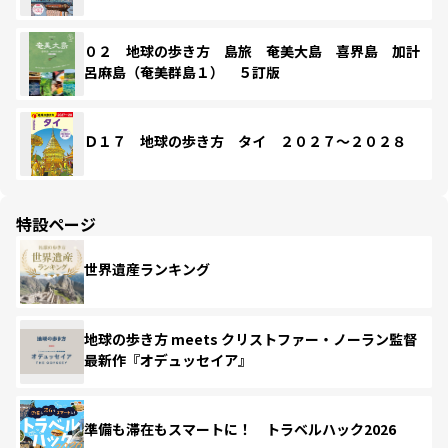
０２ 地球の歩き方 島旅 奄美大島 喜界島 加計
呂麻島（奄美群島１） ５訂版
Ｄ１７ 地球の歩き方 タイ ２０２７～２０２８
特設ページ
世界遺産ランキング
地球の歩き方 meets クリストファー・ノーラン監督
最新作『オデュッセイア』
準備も滞在もスマートに！ トラベルハック2026