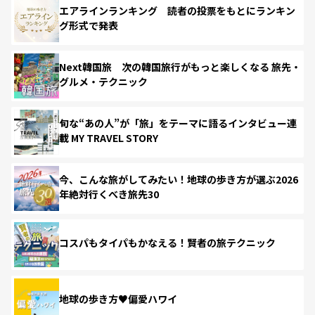
エアラインランキング 読者の投票をもとにランキン
グ形式で発表
Next韓国旅 次の韓国旅行がもっと楽しくなる 旅先・
グルメ・テクニック
旬な“あの人”が「旅」をテーマに語るインタビュー連
載 MY TRAVEL STORY
今、こんな旅がしてみたい！地球の歩き方が選ぶ2026
年絶対行くべき旅先30
コスパもタイパもかなえる！賢者の旅テクニック
地球の歩き方♥偏愛ハワイ