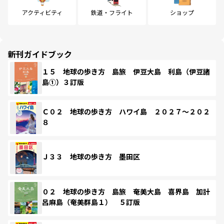
アクティビティ
鉄道・フライト
ショップ
新刊ガイドブック
１５ 地球の歩き方 島旅 伊豆大島 利島（伊豆諸
島①）３訂版
Ｃ０２ 地球の歩き方 ハワイ島 ２０２７～２０２
８
Ｊ３３ 地球の歩き方 墨田区
０２ 地球の歩き方 島旅 奄美大島 喜界島 加計
呂麻島（奄美群島１） ５訂版