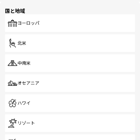
園や自然保護区など、自然が調和した近代的な景観と文化
の多様性あふれるカラフルな町は、どこを歩いても新しい
国と地域
発見がある。さらに、治安のよさや充実した公共交通機関
も、旅行者にとっては魅力的なポイント。グルメも豊富
で、ホーカーズは地元の風情を楽しめる外せないスポット
ヨーロッパ
だ。訪れる人を飽きさせないシンガポールで、多様な魅力
を体感しよう。 なお、新着のシンガポール情報は
コンテン
ツ一覧
を参照してほしい。
北米
中南米
オセアニア
ハワイ
リゾート