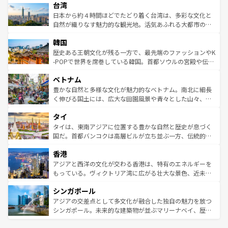
ならではの贅沢な旅のスタイルだ。 なお、新着のアメリカ
台湾
れるおもてなしの心で訪れる人々を迎えてくれるハワイの
リアリーフや大陸中央部にそびえるウルル（エアーズロッ
情報は
コンテンツ一覧
を参照してほしい。
人々、おいしいローカルフードやハワイアンミュージッ
ク）、タスマニアの美しい原生林やケアンズの熱帯雨林な
日本から約４時間ほどでたどり着く台湾は、多彩な文化と
ク、伝統的なフラダンスなど、すべてがハワイの魅力を彩
ど、見どころがたくさん。また、カフェやワイン、オージ
自然が織りなす魅力的な観光地。活気あふれる大都市の台
っている。訪れるたびに新しい発見と感動が待っているハ
ービーフなどの食文化も豊かで、美味しいものであふれて
北やノスタルジックな町並みが人気な九份（ジォウフェ
ワイを、存分に味わってほしい。 なお、新着のハワイ情報
韓国
いる。アクティビティも充実しており、サーフィンやダイ
ン）、静ひつな山岳地帯である台湾東部など、都市の喧騒
は
コンテンツ一覧
を参照してほしい。
ビング、ハイキングなど、アウトドア好きにはたまらな
と山間の静けさが共存しており、訪れる人に新しい発見と
歴史ある王朝文化が残る一方で、最先端のファッションやK
い。オーストラリアの多彩な魅力を存分に味わいつくそ
驚きをもたらしてくれる。また、奥深い台湾の食文化も魅
-POPで世界を席巻している韓国。首都ソウルの宮殿や伝統
う。 なお、新着のオーストラリア情報は
コンテンツ一覧
を
力で、夜市などの屋台グルメから高級料理、ヘルシーで美
家屋が並ぶエリアでは韓国の歴史と文化に浸ることがで
参照してほしい。
ベトナム
容にもいいと評判のスイーツなど、バラエティ豊かな料理
き、地方に足を延ばせば四季折々の自然美を楽しむことが
が味わえる。 なお、新着の台湾情報は
コンテンツ一覧
を参
できる。そして、キムチや焼肉、絶品のストリートフード
豊かな自然と多様な文化が魅力的なベトナム。南北に細長
照してほしい。
まで、さまざまな韓国料理が待っている。夜には、韓国な
く伸びる国土には、広大な田園風景や青々とした山々、世
らではのナイトライフも堪能できる。あたたかいホスピタ
界遺産に登録された壮大な自然景観が点在し、都市部では
タイ
リティに包まれながら、韓国の多彩な魅力を心ゆくまで味
急速な発展と共に伝統が息づく。ハノイの古い町並みやホ
わってみてほしい。 なお、新着の韓国情報は
コンテンツ一
ーチミン市のフランス統治時代の建物も、独特の雰囲気を
タイは、東南アジアに位置する豊かな自然と歴史が息づく
覧
を参照してほしい。
醸し出している。また、バラエティの豊かさとおいしさで
国だ。首都バンコクは高層ビルが立ち並ぶ一方、伝統的な
世界中の食通を魅了してやまないベトナム料理も魅力のひ
寺院や市場がいたるところに点在し、古きよき文化と現代
香港
とつ。フォーやバインミー、ベトナムコーヒーなどは、ぜ
の活気が交差している。北部ではチェンマイなどの山岳地
ひ現地で味わいたい。どの地域を訪れてもあたたかい人々
帯で自然と触れ合い、南部ではプーケットやクラビの美し
アジアと西洋の文化が交わる香港は、特有のエネルギーを
が旅行者を迎えてくれるので、きっと忘れられない旅にな
いビーチでリゾート気分を楽しむことができる。タイ料理
もっている。ヴィクトリア湾に広がる壮大な景色、近未来
るはずだ。 なお、新着のベトナム情報は
コンテンツ一覧
を
は世界的に有名で、屋台から高級レストランまで味覚を刺
的なアートスポット、そして歴史と現代が融合した町並
参照してほしい。
シンガポール
激する。気候は一年中温暖で、どの季節にも異なる楽しみ
み、どこを訪れても感動するはず。観光スポットが密集し
が待っている。親しみやすいタイの人々、仏教を中心とし
ており、効率よく見どころを回れるのも魅力。息をのむよ
アジアの交差点として多文化が融合した独自の魅力を放つ
た文化、そして多様な観光資源が、訪れる旅人を魅了し続
うな絶景から文化的な体験まで、香港を存分に楽しみ尽く
シンガポール。未来的な建築物が並ぶマリーナベイ、歴史
ける。 なお、新着のタイ情報は
コンテンツ一覧
を参照して
そう。 なお、新着の香港情報は
コンテンツ一覧
を参照して
と伝統を感じられるエスニックタウン、多数の緑豊かな公
ほしい。
ほしい。