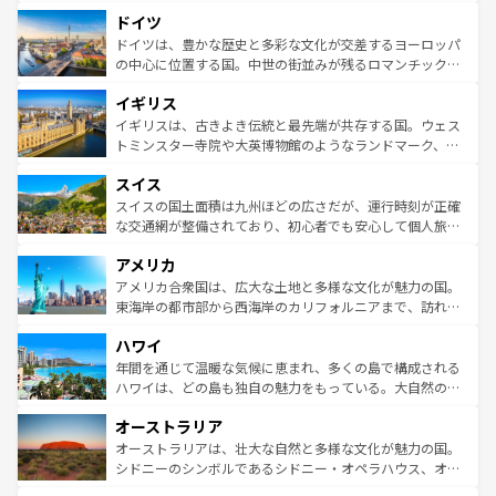
といった象徴的なスポットから、田舎町の古風な美しさま
せる。地方によって風土や気候が異なるスペインはその個
ドイツ
で、幅広い魅力が詰まっている。華麗な宮殿、歴史的な大
性で訪れる人を魅了する。 なお、新着のスペイン情報は
コ
聖堂、美しいビーチ、そして豊かな自然が、訪れる者を心
ドイツは、豊かな歴史と多彩な文化が交差するヨーロッパ
ンテンツ一覧
を参照してほしい。
から魅了する。また、フランスは美食の国としても知ら
の中心に位置する国。中世の街並みが残るロマンチック街
れ、フランス料理はユネスコ無形文化遺産にも登録されて
道から、未来を先取りするようなモダンな都市まで多様な
イギリス
いる。シャンパンの発祥地であるランス、プロヴァンスの
顔を持つこの国は、どこを歩いても飽きることがない。ベ
香り高いラベンダー畑など、多彩な楽しみ方が可能だ。さ
ルリンの文化的活気、バイエルン州のアルプスの絶景、そ
イギリスは、古きよき伝統と最先端が共存する国。ウェス
らに、パリ以外の地域にも魅力が溢れており、どの街角に
してライン川沿いのワイン畑といった風景は必見。ビール
トミンスター寺院や大英博物館のようなランドマーク、歴
も豊かな歴史と文化が息づいている。パリ以外の個性あふ
とソーセージを味わいながら地元の人と過ごす楽しい時間
史ある大学都市、美しい丘陵地帯や牧歌的な風景など、エ
れる地方に足を運ぶとそれぞれで全く異なる文化を体験で
スイス
は、お酒好きな人にはぜひ体験してほしい。 なお、新着の
リアごとに異なる魅力がある。また、優雅なアフタヌーン
きるだろう。 なお、新着のフランス情報は
コンテンツ一覧
ドイツ情報は
コンテンツ一覧
を参照してほしい。
ティー、ビール好きにはたまらない英国パブ、サッカー観
スイスの国土面積は九州ほどの広さだが、運行時刻が正確
を参照してほしい。
戦など、本場だからこそできる体験も豊富。イギリスを旅
な交通網が整備されており、初心者でも安心して個人旅行
して楽しみつくそう。 なお、新着のイギリス情報は
コンテ
を楽しめる。日本同様に時刻表どおりの旅が可能だ。中世
アメリカ
ンツ一覧
を参照してほしい。
の建物がそのまま残る町や、スイスならではのユニークな
博物館もあり、アルプス観光だけでなく町歩きも満喫する
アメリカ合衆国は、広大な土地と多様な文化が魅力の国。
ことができる。国民の所得が高いため物価も高いが、旅行
東海岸の都市部から西海岸のカリフォルニアまで、訪れる
者向けの交通パス提供のサービスもあり、うまく活用すれ
場所ごとに異なる風景と体験が待っている。ニューヨーク
ハワイ
ば市内交通費無料で観光を楽しむこともできる。 なお、新
のような巨大都市は、観光、ショッピング、エンターテイ
着のスイス情報は
コンテンツ一覧
を参照してほしい。
ンメントが詰まった刺激的なスポットだ。一方、アメリカ
年間を通じて温暖な気候に恵まれ、多くの島で構成される
西部には大自然が広がり、グランドキャニオンやイエロー
ハワイは、どの島も独自の魅力をもっている。大自然の神
ストーン国立公園といった絶景が堪能できる。さらに、南
秘を感じたいなら、火山が生み出した壮大な景観を誇るハ
オーストラリア
部のニューオーリンズでは、音楽と美食が融合した独特の
ワイ島は見逃せない。また、定番の観光地といえばオアフ
文化が魅力。旅行者はアメリカの各地域で異なる魅力を楽
島だが、静かな自然を求めるならマウイ島やカウアイ島が
オーストラリアは、壮大な自然と多様な文化が魅力の国。
しみながら、その多様性と豊かな歴史を感じることができ
おすすめ。エメラルドグリーンに輝く海をはじめ、豊かな
シドニーのシンボルであるシドニー・オペラハウス、オー
るだろう。車でのロードトリップや列車の旅も、アメリカ
文化や歴史が息づいている。「アロハスピリット」と呼ば
ストラリア東海岸北部に広がる大サンゴ礁地帯グレートバ