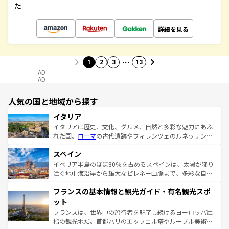
た
詳細を見る
…
1
2
3
13
AD
AD
人気の国と地域から探す
イタリア
イタリアは歴史、文化、グルメ、自然と多彩な魅力にあふ
れた国。
ローマ
の古代遺跡やフィレンツェのルネッサンス
美術、ヴェネツィアの運河など、歴史あるスポットはもち
スペイン
ろん、トスカーナの美しい田園風景やアマルフィ海岸の絶
景など、自然景観も見逃せない。観光の合間には、本場の
イベリア半島のほぼ80％を占めるスペインは、太陽が降り
ピザやパスタなど、絶品のイタリア料理を堪能することも
注ぐ地中海沿岸から雄大なピレネー山脈まで、多彩な自然
できる。朝目覚めてから夜眠るまで、すべての瞬間を楽し
と文化が詰まったヨーロッパ屈指の旅行先だ。多様な地域
フランスの基本情報と観光ガイド・有名観光スポ
ませてくれるイタリアで、忘れられない旅をしてみよう！
文化が根付くこの国では、情熱的なフラメンコ、熱気あふ
なお、新着のイタリア情報は
コンテンツ一覧
を参照してほ
れる闘牛、そして美味しいタパスが生活の一部となってい
ット
しい。
る。首都マドリードの洗練された雰囲気や、バルセロナの
フランスは、世界中の旅行者を魅了し続けるヨーロッパ屈
アートに溢れた街角から、地方では古代ローマ遺跡や中世
指の観光地だ。首都パリのエッフェル塔やルーブル美術館
の城塞都市、穏やかなビーチリゾートまで多彩な表情を見