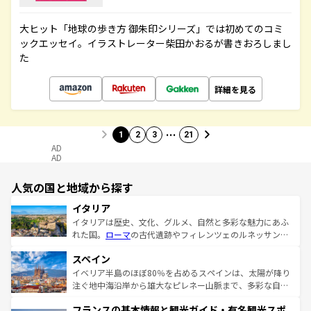
大ヒット「地球の歩き方 御朱印シリーズ」では初めてのコミ
ックエッセイ。イラストレーター柴田かおるが書きおろしまし
た
詳細を見る
…
1
2
3
21
AD
AD
人気の国と地域から探す
イタリア
イタリアは歴史、文化、グルメ、自然と多彩な魅力にあふ
れた国。
ローマ
の古代遺跡やフィレンツェのルネッサンス
美術、ヴェネツィアの運河など、歴史あるスポットはもち
スペイン
ろん、トスカーナの美しい田園風景やアマルフィ海岸の絶
景など、自然景観も見逃せない。観光の合間には、本場の
イベリア半島のほぼ80％を占めるスペインは、太陽が降り
ピザやパスタなど、絶品のイタリア料理を堪能することも
注ぐ地中海沿岸から雄大なピレネー山脈まで、多彩な自然
できる。朝目覚めてから夜眠るまで、すべての瞬間を楽し
と文化が詰まったヨーロッパ屈指の旅行先だ。多様な地域
フランスの基本情報と観光ガイド・有名観光スポ
ませてくれるイタリアで、忘れられない旅をしてみよう！
文化が根付くこの国では、情熱的なフラメンコ、熱気あふ