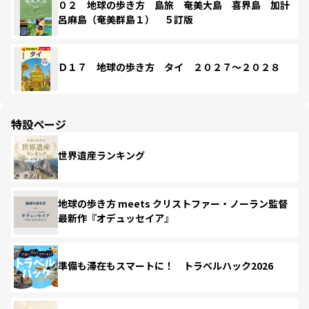
０２ 地球の歩き方 島旅 奄美大島 喜界島 加計
呂麻島（奄美群島１） ５訂版
Ｄ１７ 地球の歩き方 タイ ２０２７～２０２８
特設ページ
世界遺産ランキング
地球の歩き方 meets クリストファー・ノーラン監督
最新作『オデュッセイア』
準備も滞在もスマートに！ トラベルハック2026