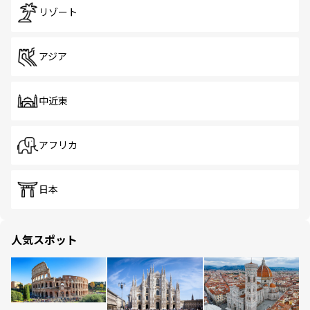
リゾート
アジア
中近東
アフリカ
日本
人気スポット