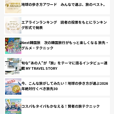
地球の歩き方アワード みんなで選ぶ、旅のベスト。
エアラインランキング 読者の投票をもとにランキン
グ形式で発表
Next韓国旅 次の韓国旅行がもっと楽しくなる 旅先・
グルメ・テクニック
旬な“あの人”が「旅」をテーマに語るインタビュー連
載 MY TRAVEL STORY
今、こんな旅がしてみたい！地球の歩き方が選ぶ2026
年絶対行くべき旅先30
コスパもタイパもかなえる！賢者の旅テクニック