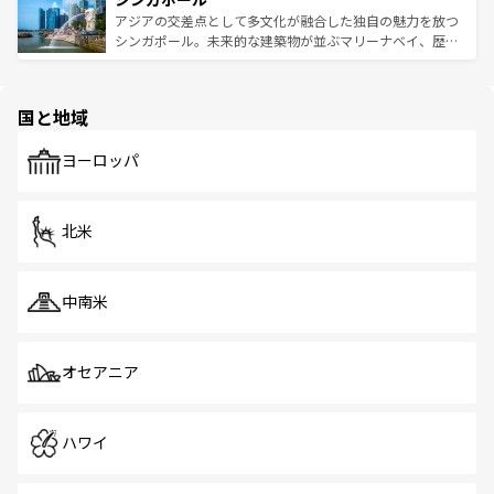
が待っている。親しみやすいタイの人々、仏教を中心とし
ており、効率よく見どころを回れるのも魅力。息をのむよ
アジアの交差点として多文化が融合した独自の魅力を放つ
た文化、そして多様な観光資源が、訪れる旅人を魅了し続
うな絶景から文化的な体験まで、香港を存分に楽しみ尽く
シンガポール。未来的な建築物が並ぶマリーナベイ、歴史
ける。 なお、新着のタイ情報は
コンテンツ一覧
を参照して
そう。 なお、新着の香港情報は
コンテンツ一覧
を参照して
と伝統を感じられるエスニックタウン、多数の緑豊かな公
ほしい。
ほしい。
園や自然保護区など、自然が調和した近代的な景観と文化
の多様性あふれるカラフルな町は、どこを歩いても新しい
国と地域
発見がある。さらに、治安のよさや充実した公共交通機関
も、旅行者にとっては魅力的なポイント。グルメも豊富
で、ホーカーズは地元の風情を楽しめる外せないスポット
ヨーロッパ
だ。訪れる人を飽きさせないシンガポールで、多様な魅力
を体感しよう。 なお、新着のシンガポール情報は
コンテン
ツ一覧
を参照してほしい。
北米
中南米
オセアニア
ハワイ