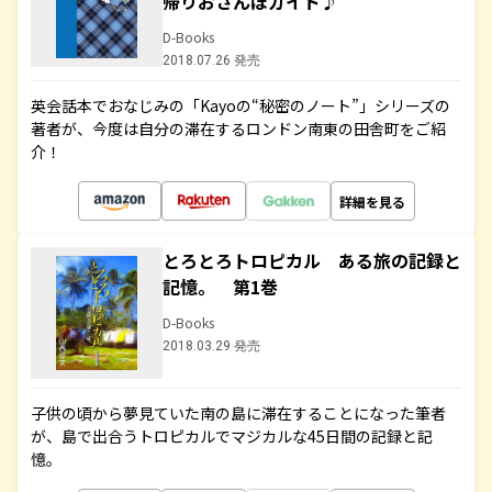
帰りおさんぽガイド♪
D-Books
2018.07.26 発売
英会話本でおなじみの「Kayoの“秘密のノート”」シリーズの
著者が、今度は自分の滞在するロンドン南東の田舎町をご紹
介！
詳細を見る
とろとろトロピカル ある旅の記録と
記憶。 第1巻
D-Books
2018.03.29 発売
子供の頃から夢見ていた南の島に滞在することになった筆者
が、島で出合うトロピカルでマジカルな45日間の記録と記
憶。