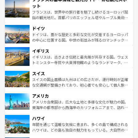
なお、新着のイタリア情報は
コンテンツ一覧
を参照してほ
れる闘牛、そして美味しいタパスが生活の一部となってい
ット
しい。
る。首都マドリードの洗練された雰囲気や、バルセロナの
フランスは、世界中の旅行者を魅了し続けるヨーロッパ屈
アートに溢れた街角から、地方では古代ローマ遺跡や中世
指の観光地だ。首都パリのエッフェル塔やルーブル美術館
の城塞都市、穏やかなビーチリゾートまで多彩な表情を見
といった象徴的なスポットから、田舎町の古風な美しさま
せる。地方によって風土や気候が異なるスペインはその個
ドイツ
で、幅広い魅力が詰まっている。華麗な宮殿、歴史的な大
性で訪れる人を魅了する。 なお、新着のスペイン情報は
コ
聖堂、美しいビーチ、そして豊かな自然が、訪れる者を心
ドイツは、豊かな歴史と多彩な文化が交差するヨーロッパ
ンテンツ一覧
を参照してほしい。
から魅了する。また、フランスは美食の国としても知ら
の中心に位置する国。中世の街並みが残るロマンチック街
れ、フランス料理はユネスコ無形文化遺産にも登録されて
道から、未来を先取りするようなモダンな都市まで多様な
イギリス
いる。シャンパンの発祥地であるランス、プロヴァンスの
顔を持つこの国は、どこを歩いても飽きることがない。ベ
香り高いラベンダー畑など、多彩な楽しみ方が可能だ。さ
ルリンの文化的活気、バイエルン州のアルプスの絶景、そ
イギリスは、古きよき伝統と最先端が共存する国。ウェス
らに、パリ以外の地域にも魅力が溢れており、どの街角に
してライン川沿いのワイン畑といった風景は必見。ビール
トミンスター寺院や大英博物館のようなランドマーク、歴
も豊かな歴史と文化が息づいている。パリ以外の個性あふ
とソーセージを味わいながら地元の人と過ごす楽しい時間
史ある大学都市、美しい丘陵地帯や牧歌的な風景など、エ
れる地方に足を運ぶとそれぞれで全く異なる文化を体験で
スイス
は、お酒好きな人にはぜひ体験してほしい。 なお、新着の
リアごとに異なる魅力がある。また、優雅なアフタヌーン
きるだろう。 なお、新着のフランス情報は
コンテンツ一覧
ドイツ情報は
コンテンツ一覧
を参照してほしい。
ティー、ビール好きにはたまらない英国パブ、サッカー観
スイスの国土面積は九州ほどの広さだが、運行時刻が正確
を参照してほしい。
戦など、本場だからこそできる体験も豊富。イギリスを旅
な交通網が整備されており、初心者でも安心して個人旅行
して楽しみつくそう。 なお、新着のイギリス情報は
コンテ
を楽しめる。日本同様に時刻表どおりの旅が可能だ。中世
アメリカ
ンツ一覧
を参照してほしい。
の建物がそのまま残る町や、スイスならではのユニークな
博物館もあり、アルプス観光だけでなく町歩きも満喫する
アメリカ合衆国は、広大な土地と多様な文化が魅力の国。
ことができる。国民の所得が高いため物価も高いが、旅行
東海岸の都市部から西海岸のカリフォルニアまで、訪れる
者向けの交通パス提供のサービスもあり、うまく活用すれ
場所ごとに異なる風景と体験が待っている。ニューヨーク
ハワイ
ば市内交通費無料で観光を楽しむこともできる。 なお、新
のような巨大都市は、観光、ショッピング、エンターテイ
着のスイス情報は
コンテンツ一覧
を参照してほしい。
ンメントが詰まった刺激的なスポットだ。一方、アメリカ
年間を通じて温暖な気候に恵まれ、多くの島で構成される
西部には大自然が広がり、グランドキャニオンやイエロー
ハワイは、どの島も独自の魅力をもっている。大自然の神
ストーン国立公園といった絶景が堪能できる。さらに、南
秘を感じたいなら、火山が生み出した壮大な景観を誇るハ