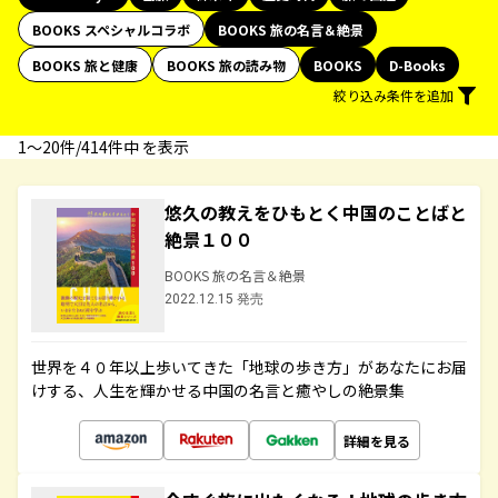
BOOKS スペシャルコラボ
BOOKS 旅の名言＆絶景
BOOKS 旅と健康
BOOKS 旅の読み物
BOOKS
D-Books
絞り込み条件を追加
1〜20件/414件中 を表示
悠久の教えをひもとく中国のことばと
絶景１００
BOOKS 旅の名言＆絶景
2022.12.15 発売
世界を４０年以上歩いてきた「地球の歩き方」があなたにお届
けする、人生を輝かせる中国の名言と癒やしの絶景集
詳細を見る