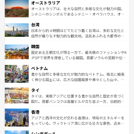
オーストラリア
部のニューオーリンズでは、音楽と美食が融合した独特の
ワイ島は見逃せない。また、定番の観光地といえばオアフ
文化が魅力。旅行者はアメリカの各地域で異なる魅力を楽
島だが、静かな自然を求めるならマウイ島やカウアイ島が
オーストラリアは、壮大な自然と多様な文化が魅力の国。
しみながら、その多様性と豊かな歴史を感じることができ
おすすめ。エメラルドグリーンに輝く海をはじめ、豊かな
シドニーのシンボルであるシドニー・オペラハウス、オー
るだろう。車でのロードトリップや列車の旅も、アメリカ
文化や歴史が息づいている。「アロハスピリット」と呼ば
ストラリア東海岸北部に広がる大サンゴ礁地帯グレートバ
ならではの贅沢な旅のスタイルだ。 なお、新着のアメリカ
台湾
れるおもてなしの心で訪れる人々を迎えてくれるハワイの
リアリーフや大陸中央部にそびえるウルル（エアーズロッ
情報は
コンテンツ一覧
を参照してほしい。
人々、おいしいローカルフードやハワイアンミュージッ
ク）、タスマニアの美しい原生林やケアンズの熱帯雨林な
日本から約４時間ほどでたどり着く台湾は、多彩な文化と
ク、伝統的なフラダンスなど、すべてがハワイの魅力を彩
ど、見どころがたくさん。また、カフェやワイン、オージ
自然が織りなす魅力的な観光地。活気あふれる大都市の台
っている。訪れるたびに新しい発見と感動が待っているハ
ービーフなどの食文化も豊かで、美味しいものであふれて
北やノスタルジックな町並みが人気な九份（ジォウフェ
ワイを、存分に味わってほしい。 なお、新着のハワイ情報
韓国
いる。アクティビティも充実しており、サーフィンやダイ
ン）、静ひつな山岳地帯である台湾東部など、都市の喧騒
は
コンテンツ一覧
を参照してほしい。
ビング、ハイキングなど、アウトドア好きにはたまらな
と山間の静けさが共存しており、訪れる人に新しい発見と
歴史ある王朝文化が残る一方で、最先端のファッションやK
い。オーストラリアの多彩な魅力を存分に味わいつくそ
驚きをもたらしてくれる。また、奥深い台湾の食文化も魅
-POPで世界を席巻している韓国。首都ソウルの宮殿や伝統
う。 なお、新着のオーストラリア情報は
コンテンツ一覧
を
力で、夜市などの屋台グルメから高級料理、ヘルシーで美
家屋が並ぶエリアでは韓国の歴史と文化に浸ることがで
参照してほしい。
ベトナム
容にもいいと評判のスイーツなど、バラエティ豊かな料理
き、地方に足を延ばせば四季折々の自然美を楽しむことが
が味わえる。 なお、新着の台湾情報は
コンテンツ一覧
を参
できる。そして、キムチや焼肉、絶品のストリートフード
豊かな自然と多様な文化が魅力的なベトナム。南北に細長
照してほしい。
まで、さまざまな韓国料理が待っている。夜には、韓国な
く伸びる国土には、広大な田園風景や青々とした山々、世
らではのナイトライフも堪能できる。あたたかいホスピタ
界遺産に登録された壮大な自然景観が点在し、都市部では
タイ
リティに包まれながら、韓国の多彩な魅力を心ゆくまで味
急速な発展と共に伝統が息づく。ハノイの古い町並みやホ
わってみてほしい。 なお、新着の韓国情報は
コンテンツ一
ーチミン市のフランス統治時代の建物も、独特の雰囲気を
タイは、東南アジアに位置する豊かな自然と歴史が息づく
覧
を参照してほしい。
醸し出している。また、バラエティの豊かさとおいしさで
国だ。首都バンコクは高層ビルが立ち並ぶ一方、伝統的な
世界中の食通を魅了してやまないベトナム料理も魅力のひ
寺院や市場がいたるところに点在し、古きよき文化と現代
香港
とつ。フォーやバインミー、ベトナムコーヒーなどは、ぜ
の活気が交差している。北部ではチェンマイなどの山岳地
ひ現地で味わいたい。どの地域を訪れてもあたたかい人々
帯で自然と触れ合い、南部ではプーケットやクラビの美し
アジアと西洋の文化が交わる香港は、特有のエネルギーを
が旅行者を迎えてくれるので、きっと忘れられない旅にな
いビーチでリゾート気分を楽しむことができる。タイ料理
もっている。ヴィクトリア湾に広がる壮大な景色、近未来
るはずだ。 なお、新着のベトナム情報は
コンテンツ一覧
を
は世界的に有名で、屋台から高級レストランまで味覚を刺
的なアートスポット、そして歴史と現代が融合した町並
参照してほしい。
シンガポール
激する。気候は一年中温暖で、どの季節にも異なる楽しみ
み、どこを訪れても感動するはず。観光スポットが密集し