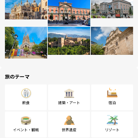
旅のテーマ
飲食
建築・アート
宿泊
イベント・観戦
世界遺産
リゾート