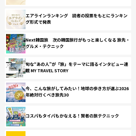
エアラインランキング 読者の投票をもとにランキン
グ形式で発表
Next韓国旅 次の韓国旅行がもっと楽しくなる 旅先・
グルメ・テクニック
旬な“あの人”が「旅」をテーマに語るインタビュー連
載 MY TRAVEL STORY
今、こんな旅がしてみたい！地球の歩き方が選ぶ2026
年絶対行くべき旅先30
コスパもタイパもかなえる！賢者の旅テクニック