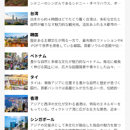
しみながら、その多様性と豊かな歴史を感じることができ
おすすめ。エメラルドグリーンに輝く海をはじめ、豊かな
シドニーのシンボルであるシドニー・オペラハウス、オー
るだろう。車でのロードトリップや列車の旅も、アメリカ
文化や歴史が息づいている。「アロハスピリット」と呼ば
ストラリア東海岸北部に広がる大サンゴ礁地帯グレートバ
ならではの贅沢な旅のスタイルだ。 なお、新着のアメリカ
台湾
れるおもてなしの心で訪れる人々を迎えてくれるハワイの
リアリーフや大陸中央部にそびえるウルル（エアーズロッ
情報は
コンテンツ一覧
を参照してほしい。
人々、おいしいローカルフードやハワイアンミュージッ
ク）、タスマニアの美しい原生林やケアンズの熱帯雨林な
日本から約４時間ほどでたどり着く台湾は、多彩な文化と
ク、伝統的なフラダンスなど、すべてがハワイの魅力を彩
ど、見どころがたくさん。また、カフェやワイン、オージ
自然が織りなす魅力的な観光地。活気あふれる大都市の台
っている。訪れるたびに新しい発見と感動が待っているハ
ービーフなどの食文化も豊かで、美味しいものであふれて
北やノスタルジックな町並みが人気な九份（ジォウフェ
ワイを、存分に味わってほしい。 なお、新着のハワイ情報
韓国
いる。アクティビティも充実しており、サーフィンやダイ
ン）、静ひつな山岳地帯である台湾東部など、都市の喧騒
は
コンテンツ一覧
を参照してほしい。
ビング、ハイキングなど、アウトドア好きにはたまらな
と山間の静けさが共存しており、訪れる人に新しい発見と
歴史ある王朝文化が残る一方で、最先端のファッションやK
い。オーストラリアの多彩な魅力を存分に味わいつくそ
驚きをもたらしてくれる。また、奥深い台湾の食文化も魅
-POPで世界を席巻している韓国。首都ソウルの宮殿や伝統
う。 なお、新着のオーストラリア情報は
コンテンツ一覧
を
力で、夜市などの屋台グルメから高級料理、ヘルシーで美
家屋が並ぶエリアでは韓国の歴史と文化に浸ることがで
参照してほしい。
ベトナム
容にもいいと評判のスイーツなど、バラエティ豊かな料理
き、地方に足を延ばせば四季折々の自然美を楽しむことが
が味わえる。 なお、新着の台湾情報は
コンテンツ一覧
を参
できる。そして、キムチや焼肉、絶品のストリートフード
豊かな自然と多様な文化が魅力的なベトナム。南北に細長
照してほしい。
まで、さまざまな韓国料理が待っている。夜には、韓国な
く伸びる国土には、広大な田園風景や青々とした山々、世
らではのナイトライフも堪能できる。あたたかいホスピタ
界遺産に登録された壮大な自然景観が点在し、都市部では
タイ
リティに包まれながら、韓国の多彩な魅力を心ゆくまで味
急速な発展と共に伝統が息づく。ハノイの古い町並みやホ
わってみてほしい。 なお、新着の韓国情報は
コンテンツ一
ーチミン市のフランス統治時代の建物も、独特の雰囲気を
タイは、東南アジアに位置する豊かな自然と歴史が息づく
覧
を参照してほしい。
醸し出している。また、バラエティの豊かさとおいしさで
国だ。首都バンコクは高層ビルが立ち並ぶ一方、伝統的な
世界中の食通を魅了してやまないベトナム料理も魅力のひ
寺院や市場がいたるところに点在し、古きよき文化と現代
香港
とつ。フォーやバインミー、ベトナムコーヒーなどは、ぜ
の活気が交差している。北部ではチェンマイなどの山岳地
ひ現地で味わいたい。どの地域を訪れてもあたたかい人々
帯で自然と触れ合い、南部ではプーケットやクラビの美し
アジアと西洋の文化が交わる香港は、特有のエネルギーを
が旅行者を迎えてくれるので、きっと忘れられない旅にな
いビーチでリゾート気分を楽しむことができる。タイ料理
もっている。ヴィクトリア湾に広がる壮大な景色、近未来
るはずだ。 なお、新着のベトナム情報は
コンテンツ一覧
を
は世界的に有名で、屋台から高級レストランまで味覚を刺
的なアートスポット、そして歴史と現代が融合した町並
参照してほしい。
シンガポール
激する。気候は一年中温暖で、どの季節にも異なる楽しみ
み、どこを訪れても感動するはず。観光スポットが密集し
が待っている。親しみやすいタイの人々、仏教を中心とし
ており、効率よく見どころを回れるのも魅力。息をのむよ
アジアの交差点として多文化が融合した独自の魅力を放つ
た文化、そして多様な観光資源が、訪れる旅人を魅了し続
うな絶景から文化的な体験まで、香港を存分に楽しみ尽く