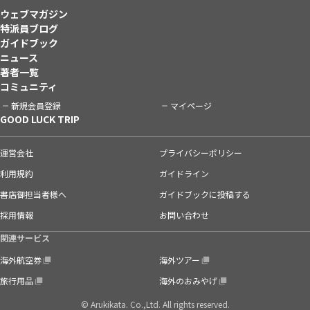
ウェブマガジン
特派員ブログ
ガイドブック
ニュース
著者一覧
コミュニティ
新規会員登録
マイページ
GOOD LUCK TRIP
運営会社
プライバシーポリシー
利用規約
ガイドライン
書店御担当者様へ
ガイドブックに投稿する
採用情報
お問い合わせ
関連サービス
海外航空券
海外ツアー
旅行用品
海外のおみやげ
© Arukikata. Co.,Ltd. All rights reserved.