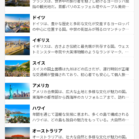
フランスは、世界中の旅行者を魅了し続けるヨーロッパ屈
アートに溢れた街角から、地方では古代ローマ遺跡や中世
指の観光地だ。首都パリのエッフェル塔やルーブル美術館
の城塞都市、穏やかなビーチリゾートまで多彩な表情を見
といった象徴的なスポットから、田舎町の古風な美しさま
せる。地方によって風土や気候が異なるスペインはその個
ドイツ
で、幅広い魅力が詰まっている。華麗な宮殿、歴史的な大
性で訪れる人を魅了する。 なお、新着のスペイン情報は
コ
聖堂、美しいビーチ、そして豊かな自然が、訪れる者を心
ドイツは、豊かな歴史と多彩な文化が交差するヨーロッパ
ンテンツ一覧
を参照してほしい。
から魅了する。また、フランスは美食の国としても知ら
の中心に位置する国。中世の街並みが残るロマンチック街
れ、フランス料理はユネスコ無形文化遺産にも登録されて
道から、未来を先取りするようなモダンな都市まで多様な
イギリス
いる。シャンパンの発祥地であるランス、プロヴァンスの
顔を持つこの国は、どこを歩いても飽きることがない。ベ
香り高いラベンダー畑など、多彩な楽しみ方が可能だ。さ
ルリンの文化的活気、バイエルン州のアルプスの絶景、そ
イギリスは、古きよき伝統と最先端が共存する国。ウェス
らに、パリ以外の地域にも魅力が溢れており、どの街角に
してライン川沿いのワイン畑といった風景は必見。ビール
トミンスター寺院や大英博物館のようなランドマーク、歴
も豊かな歴史と文化が息づいている。パリ以外の個性あふ
とソーセージを味わいながら地元の人と過ごす楽しい時間
史ある大学都市、美しい丘陵地帯や牧歌的な風景など、エ
れる地方に足を運ぶとそれぞれで全く異なる文化を体験で
スイス
は、お酒好きな人にはぜひ体験してほしい。 なお、新着の
リアごとに異なる魅力がある。また、優雅なアフタヌーン
きるだろう。 なお、新着のフランス情報は
コンテンツ一覧
ドイツ情報は
コンテンツ一覧
を参照してほしい。
ティー、ビール好きにはたまらない英国パブ、サッカー観
スイスの国土面積は九州ほどの広さだが、運行時刻が正確
を参照してほしい。
戦など、本場だからこそできる体験も豊富。イギリスを旅
な交通網が整備されており、初心者でも安心して個人旅行
して楽しみつくそう。 なお、新着のイギリス情報は
コンテ
を楽しめる。日本同様に時刻表どおりの旅が可能だ。中世
アメリカ
ンツ一覧
を参照してほしい。
の建物がそのまま残る町や、スイスならではのユニークな
博物館もあり、アルプス観光だけでなく町歩きも満喫する
アメリカ合衆国は、広大な土地と多様な文化が魅力の国。
ことができる。国民の所得が高いため物価も高いが、旅行
東海岸の都市部から西海岸のカリフォルニアまで、訪れる
者向けの交通パス提供のサービスもあり、うまく活用すれ
場所ごとに異なる風景と体験が待っている。ニューヨーク
ハワイ
ば市内交通費無料で観光を楽しむこともできる。 なお、新
のような巨大都市は、観光、ショッピング、エンターテイ
着のスイス情報は
コンテンツ一覧
を参照してほしい。
ンメントが詰まった刺激的なスポットだ。一方、アメリカ
年間を通じて温暖な気候に恵まれ、多くの島で構成される
西部には大自然が広がり、グランドキャニオンやイエロー
ハワイは、どの島も独自の魅力をもっている。大自然の神
ストーン国立公園といった絶景が堪能できる。さらに、南
秘を感じたいなら、火山が生み出した壮大な景観を誇るハ
オーストラリア
部のニューオーリンズでは、音楽と美食が融合した独特の
ワイ島は見逃せない。また、定番の観光地といえばオアフ
文化が魅力。旅行者はアメリカの各地域で異なる魅力を楽
島だが、静かな自然を求めるならマウイ島やカウアイ島が
オーストラリアは、壮大な自然と多様な文化が魅力の国。