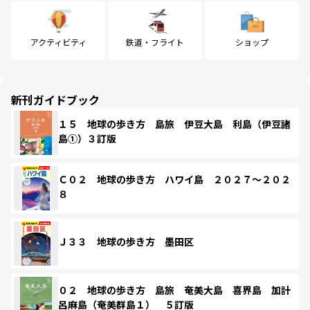
アクティビティ
鉄道・フライト
ショップ
新刊ガイドブック
１５ 地球の歩き方 島旅 伊豆大島 利島（伊豆諸
島①）３訂版
Ｃ０２ 地球の歩き方 ハワイ島 ２０２７～２０２
８
Ｊ３３ 地球の歩き方 墨田区
０２ 地球の歩き方 島旅 奄美大島 喜界島 加計
呂麻島（奄美群島１） ５訂版