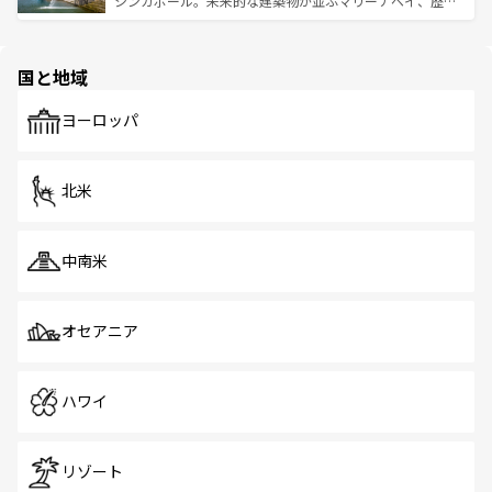
シンガポール。未来的な建築物が並ぶマリーナベイ、歴史
ける。 なお、新着のタイ情報は
コンテンツ一覧
を参照して
そう。 なお、新着の香港情報は
コンテンツ一覧
を参照して
と伝統を感じられるエスニックタウン、多数の緑豊かな公
ほしい。
ほしい。
園や自然保護区など、自然が調和した近代的な景観と文化
の多様性あふれるカラフルな町は、どこを歩いても新しい
国と地域
発見がある。さらに、治安のよさや充実した公共交通機関
も、旅行者にとっては魅力的なポイント。グルメも豊富
で、ホーカーズは地元の風情を楽しめる外せないスポット
ヨーロッパ
だ。訪れる人を飽きさせないシンガポールで、多様な魅力
を体感しよう。 なお、新着のシンガポール情報は
コンテン
ツ一覧
を参照してほしい。
北米
中南米
オセアニア
ハワイ
リゾート