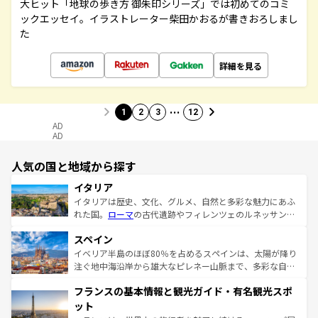
大ヒット「地球の歩き方 御朱印シリーズ」では初めてのコミ
ックエッセイ。イラストレーター柴田かおるが書きおろしまし
た
詳細を見る
…
1
2
3
12
AD
AD
人気の国と地域から探す
イタリア
イタリアは歴史、文化、グルメ、自然と多彩な魅力にあふ
れた国。
ローマ
の古代遺跡やフィレンツェのルネッサンス
美術、ヴェネツィアの運河など、歴史あるスポットはもち
スペイン
ろん、トスカーナの美しい田園風景やアマルフィ海岸の絶
景など、自然景観も見逃せない。観光の合間には、本場の
イベリア半島のほぼ80％を占めるスペインは、太陽が降り
ピザやパスタなど、絶品のイタリア料理を堪能することも
注ぐ地中海沿岸から雄大なピレネー山脈まで、多彩な自然
できる。朝目覚めてから夜眠るまで、すべての瞬間を楽し
と文化が詰まったヨーロッパ屈指の旅行先だ。多様な地域
フランスの基本情報と観光ガイド・有名観光スポ
ませてくれるイタリアで、忘れられない旅をしてみよう！
文化が根付くこの国では、情熱的なフラメンコ、熱気あふ
なお、新着のイタリア情報は
コンテンツ一覧
を参照してほ
れる闘牛、そして美味しいタパスが生活の一部となってい
ット
しい。
る。首都マドリードの洗練された雰囲気や、バルセロナの