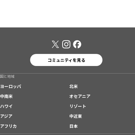
コミュニティを見る
国と地域
ヨーロッパ
北米
中南米
オセアニア
ハワイ
リゾート
アジア
中近東
アフリカ
日本