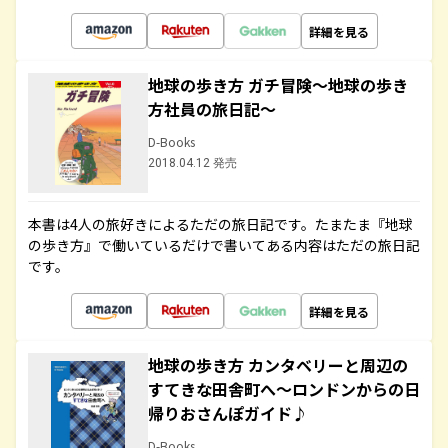
詳細を見る
地球の歩き方 ガチ冒険～地球の歩き
方社員の旅日記～
D-Books
2018.04.12 発売
本書は4人の旅好きによるただの旅日記です。たまたま『地球
の歩き方』で働いているだけで書いてある内容はただの旅日記
です。
詳細を見る
地球の歩き方 カンタベリーと周辺の
すてきな田舎町へ～ロンドンからの日
帰りおさんぽガイド♪
D-Books