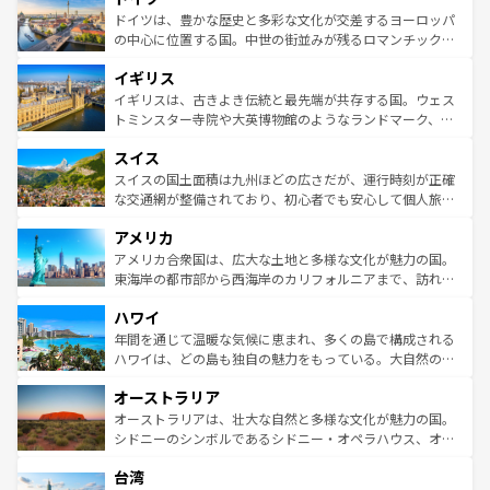
性で訪れる人を魅了する。 なお、新着のスペイン情報は
コ
聖堂、美しいビーチ、そして豊かな自然が、訪れる者を心
ドイツは、豊かな歴史と多彩な文化が交差するヨーロッパ
ンテンツ一覧
を参照してほしい。
から魅了する。また、フランスは美食の国としても知ら
の中心に位置する国。中世の街並みが残るロマンチック街
れ、フランス料理はユネスコ無形文化遺産にも登録されて
道から、未来を先取りするようなモダンな都市まで多様な
イギリス
いる。シャンパンの発祥地であるランス、プロヴァンスの
顔を持つこの国は、どこを歩いても飽きることがない。ベ
香り高いラベンダー畑など、多彩な楽しみ方が可能だ。さ
ルリンの文化的活気、バイエルン州のアルプスの絶景、そ
イギリスは、古きよき伝統と最先端が共存する国。ウェス
らに、パリ以外の地域にも魅力が溢れており、どの街角に
してライン川沿いのワイン畑といった風景は必見。ビール
トミンスター寺院や大英博物館のようなランドマーク、歴
も豊かな歴史と文化が息づいている。パリ以外の個性あふ
とソーセージを味わいながら地元の人と過ごす楽しい時間
史ある大学都市、美しい丘陵地帯や牧歌的な風景など、エ
れる地方に足を運ぶとそれぞれで全く異なる文化を体験で
スイス
は、お酒好きな人にはぜひ体験してほしい。 なお、新着の
リアごとに異なる魅力がある。また、優雅なアフタヌーン
きるだろう。 なお、新着のフランス情報は
コンテンツ一覧
ドイツ情報は
コンテンツ一覧
を参照してほしい。
ティー、ビール好きにはたまらない英国パブ、サッカー観
スイスの国土面積は九州ほどの広さだが、運行時刻が正確
を参照してほしい。
戦など、本場だからこそできる体験も豊富。イギリスを旅
な交通網が整備されており、初心者でも安心して個人旅行
して楽しみつくそう。 なお、新着のイギリス情報は
コンテ
を楽しめる。日本同様に時刻表どおりの旅が可能だ。中世
アメリカ
ンツ一覧
を参照してほしい。
の建物がそのまま残る町や、スイスならではのユニークな
博物館もあり、アルプス観光だけでなく町歩きも満喫する
アメリカ合衆国は、広大な土地と多様な文化が魅力の国。
ことができる。国民の所得が高いため物価も高いが、旅行
東海岸の都市部から西海岸のカリフォルニアまで、訪れる
者向けの交通パス提供のサービスもあり、うまく活用すれ
場所ごとに異なる風景と体験が待っている。ニューヨーク
ハワイ
ば市内交通費無料で観光を楽しむこともできる。 なお、新
のような巨大都市は、観光、ショッピング、エンターテイ
着のスイス情報は
コンテンツ一覧
を参照してほしい。
ンメントが詰まった刺激的なスポットだ。一方、アメリカ
年間を通じて温暖な気候に恵まれ、多くの島で構成される
西部には大自然が広がり、グランドキャニオンやイエロー
ハワイは、どの島も独自の魅力をもっている。大自然の神
ストーン国立公園といった絶景が堪能できる。さらに、南
秘を感じたいなら、火山が生み出した壮大な景観を誇るハ
オーストラリア
部のニューオーリンズでは、音楽と美食が融合した独特の
ワイ島は見逃せない。また、定番の観光地といえばオアフ
文化が魅力。旅行者はアメリカの各地域で異なる魅力を楽
島だが、静かな自然を求めるならマウイ島やカウアイ島が
オーストラリアは、壮大な自然と多様な文化が魅力の国。
しみながら、その多様性と豊かな歴史を感じることができ
おすすめ。エメラルドグリーンに輝く海をはじめ、豊かな
シドニーのシンボルであるシドニー・オペラハウス、オー
るだろう。車でのロードトリップや列車の旅も、アメリカ
文化や歴史が息づいている。「アロハスピリット」と呼ば
ストラリア東海岸北部に広がる大サンゴ礁地帯グレートバ
ならではの贅沢な旅のスタイルだ。 なお、新着のアメリカ
台湾
れるおもてなしの心で訪れる人々を迎えてくれるハワイの
リアリーフや大陸中央部にそびえるウルル（エアーズロッ