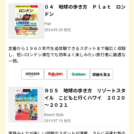
０４ 地球の歩き方 Ｐｌａｔ ロン
ドン
Plat
2024.06.20 発売
定番から１９６０年代を追体験できるスポットまで幅広く収録
し、短いロンドン滞在でも効率よく楽しみたい旅行者に最適な
一冊。
詳細を見る
Ｒ０５ 地球の歩き方 リゾートスタ
イル こどもと行くハワイ ２０２０
～２０２１
Resort Style
2019.07.10 発売
家族みんなが楽しい話題のスポットが満載。さらに子連れ旅の