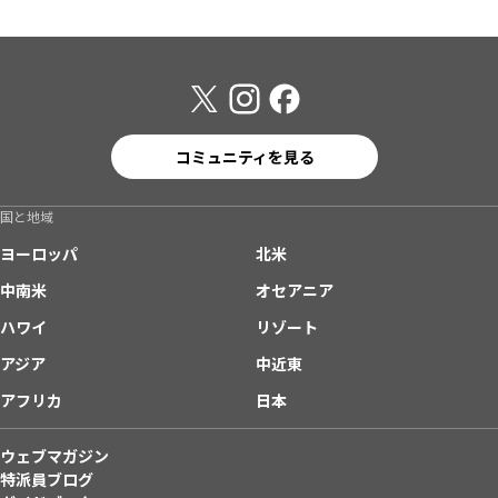
コミュニティを見る
国と地域
ヨーロッパ
北米
中南米
オセアニア
ハワイ
リゾート
アジア
中近東
アフリカ
日本
ウェブマガジン
特派員ブログ