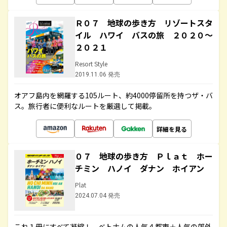
Ｒ０７ 地球の歩き方 リゾートスタ
イル ハワイ バスの旅 ２０２０～
２０２１
Resort Style
2019.11.06 発売
オアフ島内を網羅する105ルート、約4000停留所を持つザ・バ
ス。旅行者に便利なルートを厳選して掲載。
詳細を見る
０７ 地球の歩き方 Ｐｌａｔ ホー
チミン ハノイ ダナン ホイアン
Plat
2024.07.04 発売
これ１冊にすべて凝縮！ ベトナムの人気４都市＋人気の郊外