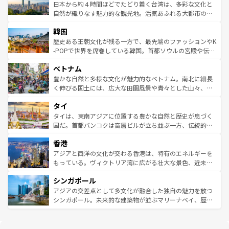
情報は
コンテンツ一覧
を参照してほしい。
人々、おいしいローカルフードやハワイアンミュージッ
ク）、タスマニアの美しい原生林やケアンズの熱帯雨林な
日本から約４時間ほどでたどり着く台湾は、多彩な文化と
ク、伝統的なフラダンスなど、すべてがハワイの魅力を彩
ど、見どころがたくさん。また、カフェやワイン、オージ
自然が織りなす魅力的な観光地。活気あふれる大都市の台
っている。訪れるたびに新しい発見と感動が待っているハ
ービーフなどの食文化も豊かで、美味しいものであふれて
北やノスタルジックな町並みが人気な九份（ジォウフェ
ワイを、存分に味わってほしい。 なお、新着のハワイ情報
韓国
いる。アクティビティも充実しており、サーフィンやダイ
ン）、静ひつな山岳地帯である台湾東部など、都市の喧騒
は
コンテンツ一覧
を参照してほしい。
ビング、ハイキングなど、アウトドア好きにはたまらな
と山間の静けさが共存しており、訪れる人に新しい発見と
歴史ある王朝文化が残る一方で、最先端のファッションやK
い。オーストラリアの多彩な魅力を存分に味わいつくそ
驚きをもたらしてくれる。また、奥深い台湾の食文化も魅
-POPで世界を席巻している韓国。首都ソウルの宮殿や伝統
う。 なお、新着のオーストラリア情報は
コンテンツ一覧
を
力で、夜市などの屋台グルメから高級料理、ヘルシーで美
家屋が並ぶエリアでは韓国の歴史と文化に浸ることがで
参照してほしい。
ベトナム
容にもいいと評判のスイーツなど、バラエティ豊かな料理
き、地方に足を延ばせば四季折々の自然美を楽しむことが
が味わえる。 なお、新着の台湾情報は
コンテンツ一覧
を参
できる。そして、キムチや焼肉、絶品のストリートフード
豊かな自然と多様な文化が魅力的なベトナム。南北に細長
照してほしい。
まで、さまざまな韓国料理が待っている。夜には、韓国な
く伸びる国土には、広大な田園風景や青々とした山々、世
らではのナイトライフも堪能できる。あたたかいホスピタ
界遺産に登録された壮大な自然景観が点在し、都市部では
タイ
リティに包まれながら、韓国の多彩な魅力を心ゆくまで味
急速な発展と共に伝統が息づく。ハノイの古い町並みやホ
わってみてほしい。 なお、新着の韓国情報は
コンテンツ一
ーチミン市のフランス統治時代の建物も、独特の雰囲気を
タイは、東南アジアに位置する豊かな自然と歴史が息づく
覧
を参照してほしい。
醸し出している。また、バラエティの豊かさとおいしさで
国だ。首都バンコクは高層ビルが立ち並ぶ一方、伝統的な
世界中の食通を魅了してやまないベトナム料理も魅力のひ
寺院や市場がいたるところに点在し、古きよき文化と現代
香港
とつ。フォーやバインミー、ベトナムコーヒーなどは、ぜ
の活気が交差している。北部ではチェンマイなどの山岳地
ひ現地で味わいたい。どの地域を訪れてもあたたかい人々
帯で自然と触れ合い、南部ではプーケットやクラビの美し
アジアと西洋の文化が交わる香港は、特有のエネルギーを
が旅行者を迎えてくれるので、きっと忘れられない旅にな
いビーチでリゾート気分を楽しむことができる。タイ料理
もっている。ヴィクトリア湾に広がる壮大な景色、近未来
るはずだ。 なお、新着のベトナム情報は
コンテンツ一覧
を
は世界的に有名で、屋台から高級レストランまで味覚を刺
的なアートスポット、そして歴史と現代が融合した町並
参照してほしい。
シンガポール
激する。気候は一年中温暖で、どの季節にも異なる楽しみ
み、どこを訪れても感動するはず。観光スポットが密集し
が待っている。親しみやすいタイの人々、仏教を中心とし
ており、効率よく見どころを回れるのも魅力。息をのむよ
アジアの交差点として多文化が融合した独自の魅力を放つ
た文化、そして多様な観光資源が、訪れる旅人を魅了し続
うな絶景から文化的な体験まで、香港を存分に楽しみ尽く
シンガポール。未来的な建築物が並ぶマリーナベイ、歴史
ける。 なお、新着のタイ情報は
コンテンツ一覧
を参照して
そう。 なお、新着の香港情報は
コンテンツ一覧
を参照して
と伝統を感じられるエスニックタウン、多数の緑豊かな公
ほしい。
ほしい。
園や自然保護区など、自然が調和した近代的な景観と文化
の多様性あふれるカラフルな町は、どこを歩いても新しい