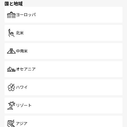
国と地域
発見がある。さらに、治安のよさや充実した公共交通機関
も、旅行者にとっては魅力的なポイント。グルメも豊富
で、ホーカーズは地元の風情を楽しめる外せないスポット
ヨーロッパ
だ。訪れる人を飽きさせないシンガポールで、多様な魅力
を体感しよう。 なお、新着のシンガポール情報は
コンテン
ツ一覧
を参照してほしい。
北米
中南米
オセアニア
ハワイ
リゾート
アジア