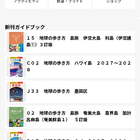
アクティビティ
鉄道・フライト
ショップ
新刊ガイドブック
１５ 地球の歩き方 島旅 伊豆大島 利島（伊豆諸
島①）３訂版
Ｃ０２ 地球の歩き方 ハワイ島 ２０２７～２０２
８
Ｊ３３ 地球の歩き方 墨田区
０２ 地球の歩き方 島旅 奄美大島 喜界島 加計
呂麻島（奄美群島１） ５訂版