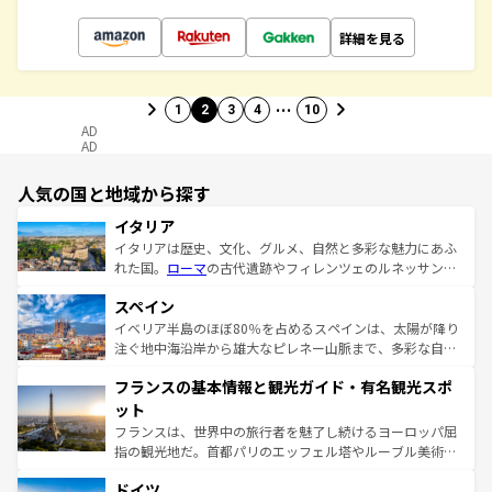
詳細を見る
…
1
2
3
4
10
AD
AD
人気の国と地域から探す
イタリア
イタリアは歴史、文化、グルメ、自然と多彩な魅力にあふ
れた国。
ローマ
の古代遺跡やフィレンツェのルネッサンス
美術、ヴェネツィアの運河など、歴史あるスポットはもち
スペイン
ろん、トスカーナの美しい田園風景やアマルフィ海岸の絶
景など、自然景観も見逃せない。観光の合間には、本場の
イベリア半島のほぼ80％を占めるスペインは、太陽が降り
ピザやパスタなど、絶品のイタリア料理を堪能することも
注ぐ地中海沿岸から雄大なピレネー山脈まで、多彩な自然
できる。朝目覚めてから夜眠るまで、すべての瞬間を楽し
と文化が詰まったヨーロッパ屈指の旅行先だ。多様な地域
フランスの基本情報と観光ガイド・有名観光スポ
ませてくれるイタリアで、忘れられない旅をしてみよう！
文化が根付くこの国では、情熱的なフラメンコ、熱気あふ
なお、新着のイタリア情報は
コンテンツ一覧
を参照してほ
れる闘牛、そして美味しいタパスが生活の一部となってい
ット
しい。
る。首都マドリードの洗練された雰囲気や、バルセロナの
フランスは、世界中の旅行者を魅了し続けるヨーロッパ屈
アートに溢れた街角から、地方では古代ローマ遺跡や中世
指の観光地だ。首都パリのエッフェル塔やルーブル美術館
の城塞都市、穏やかなビーチリゾートまで多彩な表情を見
といった象徴的なスポットから、田舎町の古風な美しさま
せる。地方によって風土や気候が異なるスペインはその個
ドイツ
で、幅広い魅力が詰まっている。華麗な宮殿、歴史的な大