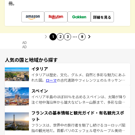
冊。
詳細を見る
…
1
2
3
8
AD
AD
人気の国と地域から探す
イタリア
イタリアは歴史、文化、グルメ、自然と多彩な魅力にあふ
れた国。
ローマ
の古代遺跡やフィレンツェのルネッサンス
美術、ヴェネツィアの運河など、歴史あるスポットはもち
スペイン
ろん、トスカーナの美しい田園風景やアマルフィ海岸の絶
景など、自然景観も見逃せない。観光の合間には、本場の
イベリア半島のほぼ80％を占めるスペインは、太陽が降り
ピザやパスタなど、絶品のイタリア料理を堪能することも
注ぐ地中海沿岸から雄大なピレネー山脈まで、多彩な自然
できる。朝目覚めてから夜眠るまで、すべての瞬間を楽し
と文化が詰まったヨーロッパ屈指の旅行先だ。多様な地域
フランスの基本情報と観光ガイド・有名観光スポ
ませてくれるイタリアで、忘れられない旅をしてみよう！
文化が根付くこの国では、情熱的なフラメンコ、熱気あふ
なお、新着のイタリア情報は
コンテンツ一覧
を参照してほ
れる闘牛、そして美味しいタパスが生活の一部となってい
ット
しい。
る。首都マドリードの洗練された雰囲気や、バルセロナの
フランスは、世界中の旅行者を魅了し続けるヨーロッパ屈
アートに溢れた街角から、地方では古代ローマ遺跡や中世
指の観光地だ。首都パリのエッフェル塔やルーブル美術館
の城塞都市、穏やかなビーチリゾートまで多彩な表情を見