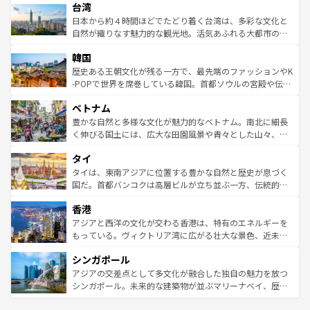
ならではの贅沢な旅のスタイルだ。 なお、新着のアメリカ
台湾
れるおもてなしの心で訪れる人々を迎えてくれるハワイの
リアリーフや大陸中央部にそびえるウルル（エアーズロッ
情報は
コンテンツ一覧
を参照してほしい。
人々、おいしいローカルフードやハワイアンミュージッ
ク）、タスマニアの美しい原生林やケアンズの熱帯雨林な
日本から約４時間ほどでたどり着く台湾は、多彩な文化と
ク、伝統的なフラダンスなど、すべてがハワイの魅力を彩
ど、見どころがたくさん。また、カフェやワイン、オージ
自然が織りなす魅力的な観光地。活気あふれる大都市の台
っている。訪れるたびに新しい発見と感動が待っているハ
ービーフなどの食文化も豊かで、美味しいものであふれて
北やノスタルジックな町並みが人気な九份（ジォウフェ
ワイを、存分に味わってほしい。 なお、新着のハワイ情報
韓国
いる。アクティビティも充実しており、サーフィンやダイ
ン）、静ひつな山岳地帯である台湾東部など、都市の喧騒
は
コンテンツ一覧
を参照してほしい。
ビング、ハイキングなど、アウトドア好きにはたまらな
と山間の静けさが共存しており、訪れる人に新しい発見と
歴史ある王朝文化が残る一方で、最先端のファッションやK
い。オーストラリアの多彩な魅力を存分に味わいつくそ
驚きをもたらしてくれる。また、奥深い台湾の食文化も魅
-POPで世界を席巻している韓国。首都ソウルの宮殿や伝統
う。 なお、新着のオーストラリア情報は
コンテンツ一覧
を
力で、夜市などの屋台グルメから高級料理、ヘルシーで美
家屋が並ぶエリアでは韓国の歴史と文化に浸ることがで
参照してほしい。
ベトナム
容にもいいと評判のスイーツなど、バラエティ豊かな料理
き、地方に足を延ばせば四季折々の自然美を楽しむことが
が味わえる。 なお、新着の台湾情報は
コンテンツ一覧
を参
できる。そして、キムチや焼肉、絶品のストリートフード
豊かな自然と多様な文化が魅力的なベトナム。南北に細長
照してほしい。
まで、さまざまな韓国料理が待っている。夜には、韓国な
く伸びる国土には、広大な田園風景や青々とした山々、世
らではのナイトライフも堪能できる。あたたかいホスピタ
界遺産に登録された壮大な自然景観が点在し、都市部では
タイ
リティに包まれながら、韓国の多彩な魅力を心ゆくまで味
急速な発展と共に伝統が息づく。ハノイの古い町並みやホ
わってみてほしい。 なお、新着の韓国情報は
コンテンツ一
ーチミン市のフランス統治時代の建物も、独特の雰囲気を
タイは、東南アジアに位置する豊かな自然と歴史が息づく
覧
を参照してほしい。
醸し出している。また、バラエティの豊かさとおいしさで
国だ。首都バンコクは高層ビルが立ち並ぶ一方、伝統的な
世界中の食通を魅了してやまないベトナム料理も魅力のひ
寺院や市場がいたるところに点在し、古きよき文化と現代
香港
とつ。フォーやバインミー、ベトナムコーヒーなどは、ぜ
の活気が交差している。北部ではチェンマイなどの山岳地
ひ現地で味わいたい。どの地域を訪れてもあたたかい人々
帯で自然と触れ合い、南部ではプーケットやクラビの美し
アジアと西洋の文化が交わる香港は、特有のエネルギーを
が旅行者を迎えてくれるので、きっと忘れられない旅にな
いビーチでリゾート気分を楽しむことができる。タイ料理
もっている。ヴィクトリア湾に広がる壮大な景色、近未来
るはずだ。 なお、新着のベトナム情報は
コンテンツ一覧
を
は世界的に有名で、屋台から高級レストランまで味覚を刺
的なアートスポット、そして歴史と現代が融合した町並
参照してほしい。
シンガポール
激する。気候は一年中温暖で、どの季節にも異なる楽しみ
み、どこを訪れても感動するはず。観光スポットが密集し
が待っている。親しみやすいタイの人々、仏教を中心とし
ており、効率よく見どころを回れるのも魅力。息をのむよ
アジアの交差点として多文化が融合した独自の魅力を放つ
た文化、そして多様な観光資源が、訪れる旅人を魅了し続
うな絶景から文化的な体験まで、香港を存分に楽しみ尽く
シンガポール。未来的な建築物が並ぶマリーナベイ、歴史
ける。 なお、新着のタイ情報は
コンテンツ一覧
を参照して
そう。 なお、新着の香港情報は
コンテンツ一覧
を参照して
と伝統を感じられるエスニックタウン、多数の緑豊かな公
ほしい。
ほしい。