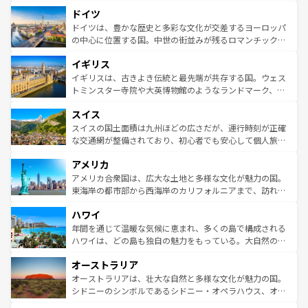
といった象徴的なスポットから、田舎町の古風な美しさま
せる。地方によって風土や気候が異なるスペインはその個
ドイツ
で、幅広い魅力が詰まっている。華麗な宮殿、歴史的な大
性で訪れる人を魅了する。 なお、新着のスペイン情報は
コ
聖堂、美しいビーチ、そして豊かな自然が、訪れる者を心
ドイツは、豊かな歴史と多彩な文化が交差するヨーロッパ
ンテンツ一覧
を参照してほしい。
から魅了する。また、フランスは美食の国としても知ら
の中心に位置する国。中世の街並みが残るロマンチック街
れ、フランス料理はユネスコ無形文化遺産にも登録されて
道から、未来を先取りするようなモダンな都市まで多様な
イギリス
いる。シャンパンの発祥地であるランス、プロヴァンスの
顔を持つこの国は、どこを歩いても飽きることがない。ベ
香り高いラベンダー畑など、多彩な楽しみ方が可能だ。さ
ルリンの文化的活気、バイエルン州のアルプスの絶景、そ
イギリスは、古きよき伝統と最先端が共存する国。ウェス
らに、パリ以外の地域にも魅力が溢れており、どの街角に
してライン川沿いのワイン畑といった風景は必見。ビール
トミンスター寺院や大英博物館のようなランドマーク、歴
も豊かな歴史と文化が息づいている。パリ以外の個性あふ
とソーセージを味わいながら地元の人と過ごす楽しい時間
史ある大学都市、美しい丘陵地帯や牧歌的な風景など、エ
れる地方に足を運ぶとそれぞれで全く異なる文化を体験で
スイス
は、お酒好きな人にはぜひ体験してほしい。 なお、新着の
リアごとに異なる魅力がある。また、優雅なアフタヌーン
きるだろう。 なお、新着のフランス情報は
コンテンツ一覧
ドイツ情報は
コンテンツ一覧
を参照してほしい。
ティー、ビール好きにはたまらない英国パブ、サッカー観
スイスの国土面積は九州ほどの広さだが、運行時刻が正確
を参照してほしい。
戦など、本場だからこそできる体験も豊富。イギリスを旅
な交通網が整備されており、初心者でも安心して個人旅行
して楽しみつくそう。 なお、新着のイギリス情報は
コンテ
を楽しめる。日本同様に時刻表どおりの旅が可能だ。中世
アメリカ
ンツ一覧
を参照してほしい。
の建物がそのまま残る町や、スイスならではのユニークな
博物館もあり、アルプス観光だけでなく町歩きも満喫する
アメリカ合衆国は、広大な土地と多様な文化が魅力の国。
ことができる。国民の所得が高いため物価も高いが、旅行
東海岸の都市部から西海岸のカリフォルニアまで、訪れる
者向けの交通パス提供のサービスもあり、うまく活用すれ
場所ごとに異なる風景と体験が待っている。ニューヨーク
ハワイ
ば市内交通費無料で観光を楽しむこともできる。 なお、新
のような巨大都市は、観光、ショッピング、エンターテイ
着のスイス情報は
コンテンツ一覧
を参照してほしい。
ンメントが詰まった刺激的なスポットだ。一方、アメリカ
年間を通じて温暖な気候に恵まれ、多くの島で構成される
西部には大自然が広がり、グランドキャニオンやイエロー
ハワイは、どの島も独自の魅力をもっている。大自然の神
ストーン国立公園といった絶景が堪能できる。さらに、南
秘を感じたいなら、火山が生み出した壮大な景観を誇るハ
オーストラリア
部のニューオーリンズでは、音楽と美食が融合した独特の
ワイ島は見逃せない。また、定番の観光地といえばオアフ
文化が魅力。旅行者はアメリカの各地域で異なる魅力を楽
島だが、静かな自然を求めるならマウイ島やカウアイ島が
オーストラリアは、壮大な自然と多様な文化が魅力の国。
しみながら、その多様性と豊かな歴史を感じることができ
おすすめ。エメラルドグリーンに輝く海をはじめ、豊かな
シドニーのシンボルであるシドニー・オペラハウス、オー
るだろう。車でのロードトリップや列車の旅も、アメリカ
文化や歴史が息づいている。「アロハスピリット」と呼ば
ストラリア東海岸北部に広がる大サンゴ礁地帯グレートバ