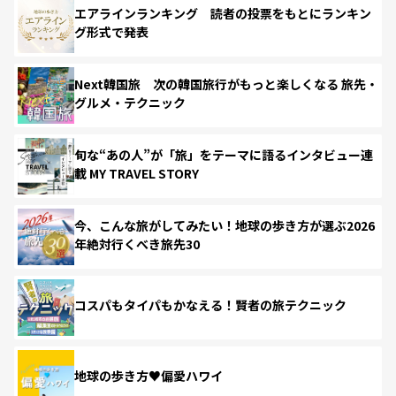
エアラインランキング 読者の投票をもとにランキン
グ形式で発表
Next韓国旅 次の韓国旅行がもっと楽しくなる 旅先・
グルメ・テクニック
旬な“あの人”が「旅」をテーマに語るインタビュー連
載 MY TRAVEL STORY
今、こんな旅がしてみたい！地球の歩き方が選ぶ2026
年絶対行くべき旅先30
コスパもタイパもかなえる！賢者の旅テクニック
地球の歩き方♥偏愛ハワイ