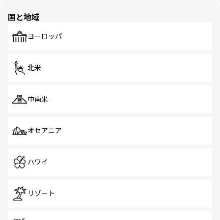
園や自然保護区など、自然が調和した近代的な景観と文化
の多様性あふれるカラフルな町は、どこを歩いても新しい
国と地域
発見がある。さらに、治安のよさや充実した公共交通機関
も、旅行者にとっては魅力的なポイント。グルメも豊富
で、ホーカーズは地元の風情を楽しめる外せないスポット
ヨーロッパ
だ。訪れる人を飽きさせないシンガポールで、多様な魅力
を体感しよう。 なお、新着のシンガポール情報は
コンテン
ツ一覧
を参照してほしい。
北米
中南米
オセアニア
ハワイ
リゾート