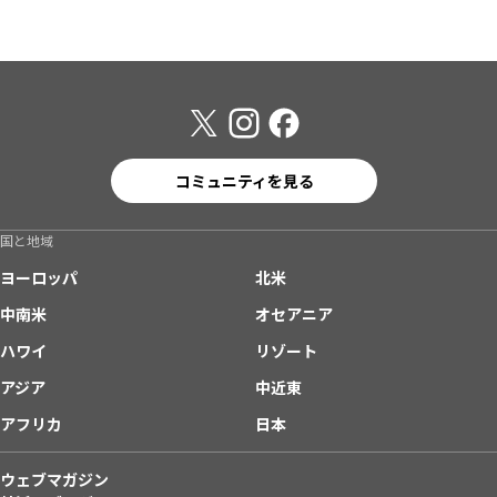
コミュニティを見る
国と地域
ヨーロッパ
北米
中南米
オセアニア
ハワイ
リゾート
アジア
中近東
アフリカ
日本
ウェブマガジン