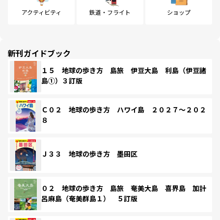
アクティビティ
鉄道・フライト
ショップ
新刊ガイドブック
１５ 地球の歩き方 島旅 伊豆大島 利島（伊豆諸
島①）３訂版
Ｃ０２ 地球の歩き方 ハワイ島 ２０２７～２０２
８
Ｊ３３ 地球の歩き方 墨田区
０２ 地球の歩き方 島旅 奄美大島 喜界島 加計
呂麻島（奄美群島１） ５訂版