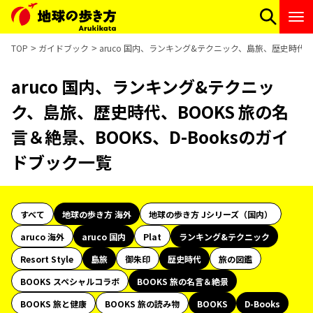
TOP
ガイドブック
aruco 国内、ランキング&テクニック、島旅、歴史時代、B
aruco 国内、ランキング&テクニッ
ク、島旅、歴史時代、BOOKS 旅の名
言＆絶景、BOOKS、D-Booksのガイ
ドブック一覧
すべて
地球の歩き方 海外
地球の歩き方 Jシリーズ（国内）
aruco 海外
aruco 国内
Plat
ランキング&テクニック
Resort Style
島旅
御朱印
歴史時代
旅の図鑑
BOOKS スペシャルコラボ
BOOKS 旅の名言＆絶景
BOOKS 旅と健康
BOOKS 旅の読み物
BOOKS
D-Books