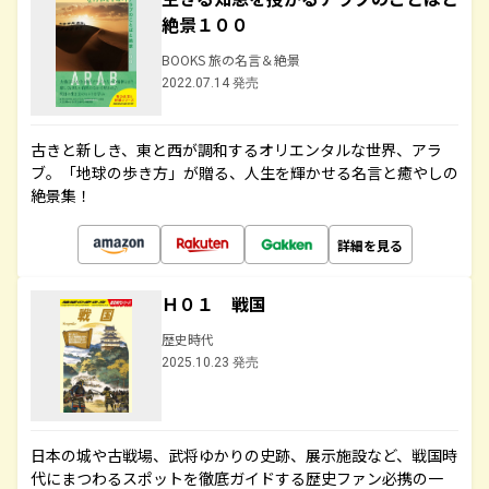
絶景１００
BOOKS 旅の名言＆絶景
2022.07.14 発売
古きと新しき、東と西が調和するオリエンタルな世界、アラ
ブ。「地球の歩き方」が贈る、人生を輝かせる名言と癒やしの
絶景集！
詳細を見る
Ｈ０１ 戦国
歴史時代
2025.10.23 発売
日本の城や古戦場、武将ゆかりの史跡、展示施設など、戦国時
代にまつわるスポットを徹底ガイドする歴史ファン必携の一