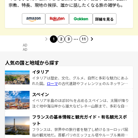
宗教、特長、現地の挨拶、誰かに話したくなる旅の雑学も。
詳細を見る
…
1
2
3
11
AD
AD
人気の国と地域から探す
イタリア
イタリアは歴史、文化、グルメ、自然と多彩な魅力にあふ
れた国。
ローマ
の古代遺跡やフィレンツェのルネッサンス
美術、ヴェネツィアの運河など、歴史あるスポットはもち
スペイン
ろん、トスカーナの美しい田園風景やアマルフィ海岸の絶
景など、自然景観も見逃せない。観光の合間には、本場の
イベリア半島のほぼ80％を占めるスペインは、太陽が降り
ピザやパスタなど、絶品のイタリア料理を堪能することも
注ぐ地中海沿岸から雄大なピレネー山脈まで、多彩な自然
できる。朝目覚めてから夜眠るまで、すべての瞬間を楽し
と文化が詰まったヨーロッパ屈指の旅行先だ。多様な地域
フランスの基本情報と観光ガイド・有名観光スポ
ませてくれるイタリアで、忘れられない旅をしてみよう！
文化が根付くこの国では、情熱的なフラメンコ、熱気あふ
なお、新着のイタリア情報は
コンテンツ一覧
を参照してほ
れる闘牛、そして美味しいタパスが生活の一部となってい
ット
しい。
る。首都マドリードの洗練された雰囲気や、バルセロナの
フランスは、世界中の旅行者を魅了し続けるヨーロッパ屈
アートに溢れた街角から、地方では古代ローマ遺跡や中世
指の観光地だ。首都パリのエッフェル塔やルーブル美術館