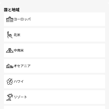
ほしい。
ほしい。
園や自然保護区など、自然が調和した近代的な景観と文化
の多様性あふれるカラフルな町は、どこを歩いても新しい
国と地域
発見がある。さらに、治安のよさや充実した公共交通機関
も、旅行者にとっては魅力的なポイント。グルメも豊富
で、ホーカーズは地元の風情を楽しめる外せないスポット
ヨーロッパ
だ。訪れる人を飽きさせないシンガポールで、多様な魅力
を体感しよう。 なお、新着のシンガポール情報は
コンテン
ツ一覧
を参照してほしい。
北米
中南米
オセアニア
ハワイ
リゾート