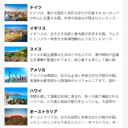
の城塞都市、穏やかなビーチリゾートまで多彩な表情を見
といった象徴的なスポットから、田舎町の古風な美しさま
せる。地方によって風土や気候が異なるスペインはその個
ドイツ
で、幅広い魅力が詰まっている。華麗な宮殿、歴史的な大
性で訪れる人を魅了する。 なお、新着のスペイン情報は
コ
聖堂、美しいビーチ、そして豊かな自然が、訪れる者を心
ドイツは、豊かな歴史と多彩な文化が交差するヨーロッパ
ンテンツ一覧
を参照してほしい。
から魅了する。また、フランスは美食の国としても知ら
の中心に位置する国。中世の街並みが残るロマンチック街
れ、フランス料理はユネスコ無形文化遺産にも登録されて
道から、未来を先取りするようなモダンな都市まで多様な
イギリス
いる。シャンパンの発祥地であるランス、プロヴァンスの
顔を持つこの国は、どこを歩いても飽きることがない。ベ
香り高いラベンダー畑など、多彩な楽しみ方が可能だ。さ
ルリンの文化的活気、バイエルン州のアルプスの絶景、そ
イギリスは、古きよき伝統と最先端が共存する国。ウェス
らに、パリ以外の地域にも魅力が溢れており、どの街角に
してライン川沿いのワイン畑といった風景は必見。ビール
トミンスター寺院や大英博物館のようなランドマーク、歴
も豊かな歴史と文化が息づいている。パリ以外の個性あふ
とソーセージを味わいながら地元の人と過ごす楽しい時間
史ある大学都市、美しい丘陵地帯や牧歌的な風景など、エ
れる地方に足を運ぶとそれぞれで全く異なる文化を体験で
スイス
は、お酒好きな人にはぜひ体験してほしい。 なお、新着の
リアごとに異なる魅力がある。また、優雅なアフタヌーン
きるだろう。 なお、新着のフランス情報は
コンテンツ一覧
ドイツ情報は
コンテンツ一覧
を参照してほしい。
ティー、ビール好きにはたまらない英国パブ、サッカー観
スイスの国土面積は九州ほどの広さだが、運行時刻が正確
を参照してほしい。
戦など、本場だからこそできる体験も豊富。イギリスを旅
な交通網が整備されており、初心者でも安心して個人旅行
して楽しみつくそう。 なお、新着のイギリス情報は
コンテ
を楽しめる。日本同様に時刻表どおりの旅が可能だ。中世
アメリカ
ンツ一覧
を参照してほしい。
の建物がそのまま残る町や、スイスならではのユニークな
博物館もあり、アルプス観光だけでなく町歩きも満喫する
アメリカ合衆国は、広大な土地と多様な文化が魅力の国。
ことができる。国民の所得が高いため物価も高いが、旅行
東海岸の都市部から西海岸のカリフォルニアまで、訪れる
者向けの交通パス提供のサービスもあり、うまく活用すれ
場所ごとに異なる風景と体験が待っている。ニューヨーク
ハワイ
ば市内交通費無料で観光を楽しむこともできる。 なお、新
のような巨大都市は、観光、ショッピング、エンターテイ
着のスイス情報は
コンテンツ一覧
を参照してほしい。
ンメントが詰まった刺激的なスポットだ。一方、アメリカ
年間を通じて温暖な気候に恵まれ、多くの島で構成される
西部には大自然が広がり、グランドキャニオンやイエロー
ハワイは、どの島も独自の魅力をもっている。大自然の神
ストーン国立公園といった絶景が堪能できる。さらに、南
秘を感じたいなら、火山が生み出した壮大な景観を誇るハ
オーストラリア
部のニューオーリンズでは、音楽と美食が融合した独特の
ワイ島は見逃せない。また、定番の観光地といえばオアフ
文化が魅力。旅行者はアメリカの各地域で異なる魅力を楽
島だが、静かな自然を求めるならマウイ島やカウアイ島が
オーストラリアは、壮大な自然と多様な文化が魅力の国。
しみながら、その多様性と豊かな歴史を感じることができ
おすすめ。エメラルドグリーンに輝く海をはじめ、豊かな
シドニーのシンボルであるシドニー・オペラハウス、オー
るだろう。車でのロードトリップや列車の旅も、アメリカ
文化や歴史が息づいている。「アロハスピリット」と呼ば
ストラリア東海岸北部に広がる大サンゴ礁地帯グレートバ