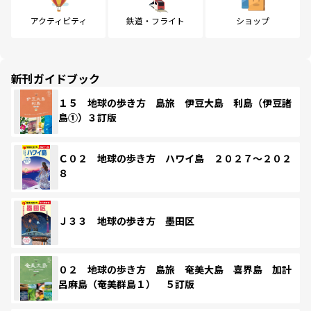
アクティビティ
鉄道・フライト
ショップ
新刊ガイドブック
１５ 地球の歩き方 島旅 伊豆大島 利島（伊豆諸
島①）３訂版
Ｃ０２ 地球の歩き方 ハワイ島 ２０２７～２０２
８
Ｊ３３ 地球の歩き方 墨田区
０２ 地球の歩き方 島旅 奄美大島 喜界島 加計
呂麻島（奄美群島１） ５訂版