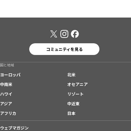
コミュニティを見る
国と地域
ヨーロッパ
北米
中南米
オセアニア
ハワイ
リゾート
アジア
中近東
アフリカ
日本
ウェブマガジン