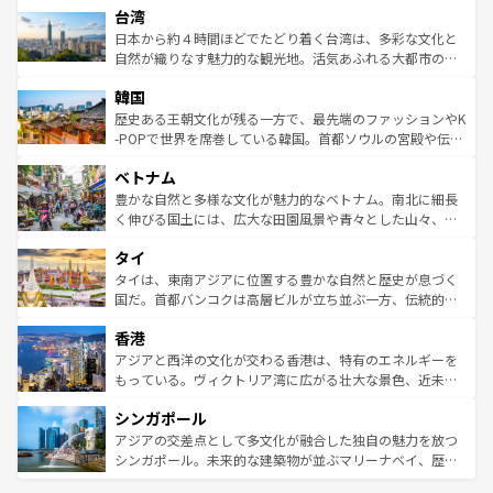
ならではの贅沢な旅のスタイルだ。 なお、新着のアメリカ
台湾
れるおもてなしの心で訪れる人々を迎えてくれるハワイの
リアリーフや大陸中央部にそびえるウルル（エアーズロッ
情報は
コンテンツ一覧
を参照してほしい。
人々、おいしいローカルフードやハワイアンミュージッ
ク）、タスマニアの美しい原生林やケアンズの熱帯雨林な
日本から約４時間ほどでたどり着く台湾は、多彩な文化と
ク、伝統的なフラダンスなど、すべてがハワイの魅力を彩
ど、見どころがたくさん。また、カフェやワイン、オージ
自然が織りなす魅力的な観光地。活気あふれる大都市の台
っている。訪れるたびに新しい発見と感動が待っているハ
ービーフなどの食文化も豊かで、美味しいものであふれて
北やノスタルジックな町並みが人気な九份（ジォウフェ
ワイを、存分に味わってほしい。 なお、新着のハワイ情報
韓国
いる。アクティビティも充実しており、サーフィンやダイ
ン）、静ひつな山岳地帯である台湾東部など、都市の喧騒
は
コンテンツ一覧
を参照してほしい。
ビング、ハイキングなど、アウトドア好きにはたまらな
と山間の静けさが共存しており、訪れる人に新しい発見と
歴史ある王朝文化が残る一方で、最先端のファッションやK
い。オーストラリアの多彩な魅力を存分に味わいつくそ
驚きをもたらしてくれる。また、奥深い台湾の食文化も魅
-POPで世界を席巻している韓国。首都ソウルの宮殿や伝統
う。 なお、新着のオーストラリア情報は
コンテンツ一覧
を
力で、夜市などの屋台グルメから高級料理、ヘルシーで美
家屋が並ぶエリアでは韓国の歴史と文化に浸ることがで
参照してほしい。
ベトナム
容にもいいと評判のスイーツなど、バラエティ豊かな料理
き、地方に足を延ばせば四季折々の自然美を楽しむことが
が味わえる。 なお、新着の台湾情報は
コンテンツ一覧
を参
できる。そして、キムチや焼肉、絶品のストリートフード
豊かな自然と多様な文化が魅力的なベトナム。南北に細長
照してほしい。
まで、さまざまな韓国料理が待っている。夜には、韓国な
く伸びる国土には、広大な田園風景や青々とした山々、世
らではのナイトライフも堪能できる。あたたかいホスピタ
界遺産に登録された壮大な自然景観が点在し、都市部では
タイ
リティに包まれながら、韓国の多彩な魅力を心ゆくまで味
急速な発展と共に伝統が息づく。ハノイの古い町並みやホ
わってみてほしい。 なお、新着の韓国情報は
コンテンツ一
ーチミン市のフランス統治時代の建物も、独特の雰囲気を
タイは、東南アジアに位置する豊かな自然と歴史が息づく
覧
を参照してほしい。
醸し出している。また、バラエティの豊かさとおいしさで
国だ。首都バンコクは高層ビルが立ち並ぶ一方、伝統的な
世界中の食通を魅了してやまないベトナム料理も魅力のひ
寺院や市場がいたるところに点在し、古きよき文化と現代
香港
とつ。フォーやバインミー、ベトナムコーヒーなどは、ぜ
の活気が交差している。北部ではチェンマイなどの山岳地
ひ現地で味わいたい。どの地域を訪れてもあたたかい人々
帯で自然と触れ合い、南部ではプーケットやクラビの美し
アジアと西洋の文化が交わる香港は、特有のエネルギーを
が旅行者を迎えてくれるので、きっと忘れられない旅にな
いビーチでリゾート気分を楽しむことができる。タイ料理
もっている。ヴィクトリア湾に広がる壮大な景色、近未来
るはずだ。 なお、新着のベトナム情報は
コンテンツ一覧
を
は世界的に有名で、屋台から高級レストランまで味覚を刺
的なアートスポット、そして歴史と現代が融合した町並
参照してほしい。
シンガポール
激する。気候は一年中温暖で、どの季節にも異なる楽しみ
み、どこを訪れても感動するはず。観光スポットが密集し
が待っている。親しみやすいタイの人々、仏教を中心とし
ており、効率よく見どころを回れるのも魅力。息をのむよ
アジアの交差点として多文化が融合した独自の魅力を放つ
た文化、そして多様な観光資源が、訪れる旅人を魅了し続
うな絶景から文化的な体験まで、香港を存分に楽しみ尽く
シンガポール。未来的な建築物が並ぶマリーナベイ、歴史
ける。 なお、新着のタイ情報は
コンテンツ一覧
を参照して
そう。 なお、新着の香港情報は
コンテンツ一覧
を参照して
と伝統を感じられるエスニックタウン、多数の緑豊かな公