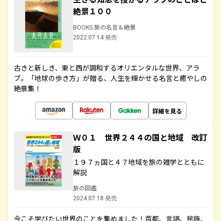
絶景１００
BOOKS 旅の名言＆絶景
2022.07.14 発売
古きと新しき、東と西が調和するオリエンタルな世界、アラ
ブ。「地球の歩き方」が贈る、人生を輝かせる名言と癒やしの
絶景集！
詳細を見る
Ｗ０１ 世界２４４の国と地域 改訂
版
１９７ヵ国と４７地域を旅の雑学とともに
解説
旅の図鑑
2024.07.18 発売
今こそ学びたい世界のことを集めました！首都、言語、民族、