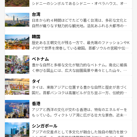
しみながら、その多様性と豊かな歴史を感じることができ
おすすめ。エメラルドグリーンに輝く海をはじめ、豊かな
シドニーのシンボルであるシドニー・オペラハウス、オー
るだろう。車でのロードトリップや列車の旅も、アメリカ
文化や歴史が息づいている。「アロハスピリット」と呼ば
ストラリア東海岸北部に広がる大サンゴ礁地帯グレートバ
ならではの贅沢な旅のスタイルだ。 なお、新着のアメリカ
台湾
れるおもてなしの心で訪れる人々を迎えてくれるハワイの
リアリーフや大陸中央部にそびえるウルル（エアーズロッ
情報は
コンテンツ一覧
を参照してほしい。
人々、おいしいローカルフードやハワイアンミュージッ
ク）、タスマニアの美しい原生林やケアンズの熱帯雨林な
日本から約４時間ほどでたどり着く台湾は、多彩な文化と
ク、伝統的なフラダンスなど、すべてがハワイの魅力を彩
ど、見どころがたくさん。また、カフェやワイン、オージ
自然が織りなす魅力的な観光地。活気あふれる大都市の台
っている。訪れるたびに新しい発見と感動が待っているハ
ービーフなどの食文化も豊かで、美味しいものであふれて
北やノスタルジックな町並みが人気な九份（ジォウフェ
ワイを、存分に味わってほしい。 なお、新着のハワイ情報
韓国
いる。アクティビティも充実しており、サーフィンやダイ
ン）、静ひつな山岳地帯である台湾東部など、都市の喧騒
は
コンテンツ一覧
を参照してほしい。
ビング、ハイキングなど、アウトドア好きにはたまらな
と山間の静けさが共存しており、訪れる人に新しい発見と
歴史ある王朝文化が残る一方で、最先端のファッションやK
い。オーストラリアの多彩な魅力を存分に味わいつくそ
驚きをもたらしてくれる。また、奥深い台湾の食文化も魅
-POPで世界を席巻している韓国。首都ソウルの宮殿や伝統
う。 なお、新着のオーストラリア情報は
コンテンツ一覧
を
力で、夜市などの屋台グルメから高級料理、ヘルシーで美
家屋が並ぶエリアでは韓国の歴史と文化に浸ることがで
参照してほしい。
ベトナム
容にもいいと評判のスイーツなど、バラエティ豊かな料理
き、地方に足を延ばせば四季折々の自然美を楽しむことが
が味わえる。 なお、新着の台湾情報は
コンテンツ一覧
を参
できる。そして、キムチや焼肉、絶品のストリートフード
豊かな自然と多様な文化が魅力的なベトナム。南北に細長
照してほしい。
まで、さまざまな韓国料理が待っている。夜には、韓国な
く伸びる国土には、広大な田園風景や青々とした山々、世
らではのナイトライフも堪能できる。あたたかいホスピタ
界遺産に登録された壮大な自然景観が点在し、都市部では
タイ
リティに包まれながら、韓国の多彩な魅力を心ゆくまで味
急速な発展と共に伝統が息づく。ハノイの古い町並みやホ
わってみてほしい。 なお、新着の韓国情報は
コンテンツ一
ーチミン市のフランス統治時代の建物も、独特の雰囲気を
タイは、東南アジアに位置する豊かな自然と歴史が息づく
覧
を参照してほしい。
醸し出している。また、バラエティの豊かさとおいしさで
国だ。首都バンコクは高層ビルが立ち並ぶ一方、伝統的な
世界中の食通を魅了してやまないベトナム料理も魅力のひ
寺院や市場がいたるところに点在し、古きよき文化と現代
香港
とつ。フォーやバインミー、ベトナムコーヒーなどは、ぜ
の活気が交差している。北部ではチェンマイなどの山岳地
ひ現地で味わいたい。どの地域を訪れてもあたたかい人々
帯で自然と触れ合い、南部ではプーケットやクラビの美し
アジアと西洋の文化が交わる香港は、特有のエネルギーを
が旅行者を迎えてくれるので、きっと忘れられない旅にな
いビーチでリゾート気分を楽しむことができる。タイ料理
もっている。ヴィクトリア湾に広がる壮大な景色、近未来
るはずだ。 なお、新着のベトナム情報は
コンテンツ一覧
を
は世界的に有名で、屋台から高級レストランまで味覚を刺
的なアートスポット、そして歴史と現代が融合した町並
参照してほしい。
シンガポール
激する。気候は一年中温暖で、どの季節にも異なる楽しみ
み、どこを訪れても感動するはず。観光スポットが密集し
が待っている。親しみやすいタイの人々、仏教を中心とし
ており、効率よく見どころを回れるのも魅力。息をのむよ
アジアの交差点として多文化が融合した独自の魅力を放つ
た文化、そして多様な観光資源が、訪れる旅人を魅了し続
うな絶景から文化的な体験まで、香港を存分に楽しみ尽く