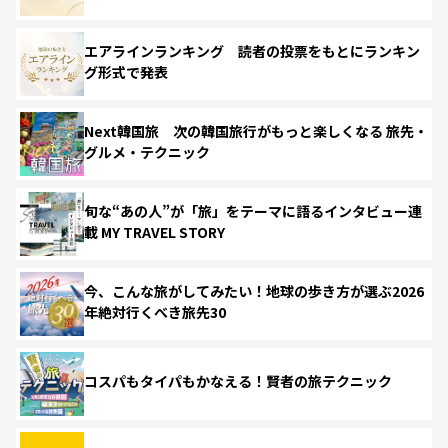
エアラインランキング 読者の投票をもとにランキン
グ形式で発表
Next韓国旅 次の韓国旅行がもっと楽しくなる 旅先・
グルメ・テクニック
旬な“あの人”が「旅」をテーマに語るインタビュー連
載 MY TRAVEL STORY
今、こんな旅がしてみたい！地球の歩き方が選ぶ2026
年絶対行くべき旅先30
コスパもタイパもかなえる！賢者の旅テクニック