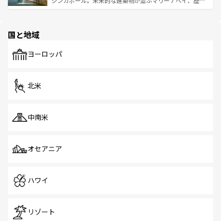
シンガポール。未来的な建築物が並ぶマリーナベイ、歴史
ける。 なお、新着のタイ情報は
コンテンツ一覧
を参照して
そう。 なお、新着の香港情報は
コンテンツ一覧
を参照して
と伝統を感じられるエスニックタウン、多数の緑豊かな公
ほしい。
ほしい。
園や自然保護区など、自然が調和した近代的な景観と文化
の多様性あふれるカラフルな町は、どこを歩いても新しい
国と地域
発見がある。さらに、治安のよさや充実した公共交通機関
も、旅行者にとっては魅力的なポイント。グルメも豊富
で、ホーカーズは地元の風情を楽しめる外せないスポット
ヨーロッパ
だ。訪れる人を飽きさせないシンガポールで、多様な魅力
を体感しよう。 なお、新着のシンガポール情報は
コンテン
ツ一覧
を参照してほしい。
北米
中南米
オセアニア
ハワイ
リゾート