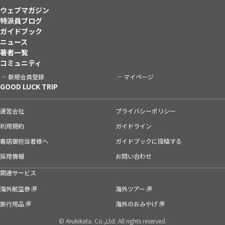
ウェブマガジン
特派員ブログ
ガイドブック
ニュース
著者一覧
コミュニティ
新規会員登録
マイページ
GOOD LUCK TRIP
運営会社
プライバシーポリシー
利用規約
ガイドライン
書店御担当者様へ
ガイドブックに投稿する
採用情報
お問い合わせ
関連サービス
海外航空券
海外ツアー
旅行用品
海外のおみやげ
© Arukikata. Co.,Ltd. All rights reserved.