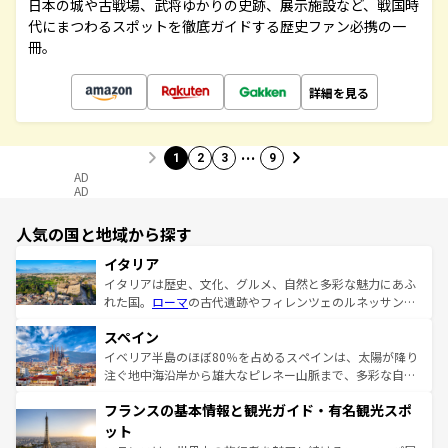
日本の城や古戦場、武将ゆかりの史跡、展示施設など、戦国時
代にまつわるスポットを徹底ガイドする歴史ファン必携の一
冊。
詳細を見る
…
1
2
3
9
AD
AD
人気の国と地域から探す
イタリア
イタリアは歴史、文化、グルメ、自然と多彩な魅力にあふ
れた国。
ローマ
の古代遺跡やフィレンツェのルネッサンス
美術、ヴェネツィアの運河など、歴史あるスポットはもち
スペイン
ろん、トスカーナの美しい田園風景やアマルフィ海岸の絶
景など、自然景観も見逃せない。観光の合間には、本場の
イベリア半島のほぼ80％を占めるスペインは、太陽が降り
ピザやパスタなど、絶品のイタリア料理を堪能することも
注ぐ地中海沿岸から雄大なピレネー山脈まで、多彩な自然
できる。朝目覚めてから夜眠るまで、すべての瞬間を楽し
と文化が詰まったヨーロッパ屈指の旅行先だ。多様な地域
フランスの基本情報と観光ガイド・有名観光スポ
ませてくれるイタリアで、忘れられない旅をしてみよう！
文化が根付くこの国では、情熱的なフラメンコ、熱気あふ
なお、新着のイタリア情報は
コンテンツ一覧
を参照してほ
れる闘牛、そして美味しいタパスが生活の一部となってい
ット
しい。
る。首都マドリードの洗練された雰囲気や、バルセロナの