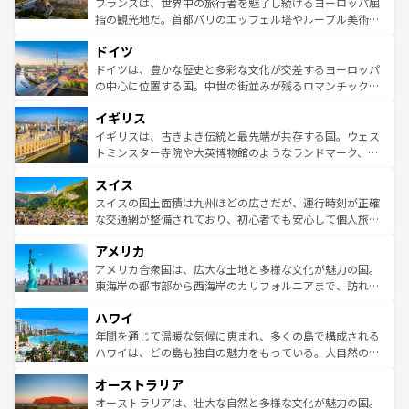
フランスは、世界中の旅行者を魅了し続けるヨーロッパ屈
アートに溢れた街角から、地方では古代ローマ遺跡や中世
指の観光地だ。首都パリのエッフェル塔やルーブル美術館
の城塞都市、穏やかなビーチリゾートまで多彩な表情を見
といった象徴的なスポットから、田舎町の古風な美しさま
せる。地方によって風土や気候が異なるスペインはその個
ドイツ
で、幅広い魅力が詰まっている。華麗な宮殿、歴史的な大
性で訪れる人を魅了する。 なお、新着のスペイン情報は
コ
聖堂、美しいビーチ、そして豊かな自然が、訪れる者を心
ドイツは、豊かな歴史と多彩な文化が交差するヨーロッパ
ンテンツ一覧
を参照してほしい。
から魅了する。また、フランスは美食の国としても知ら
の中心に位置する国。中世の街並みが残るロマンチック街
れ、フランス料理はユネスコ無形文化遺産にも登録されて
道から、未来を先取りするようなモダンな都市まで多様な
イギリス
いる。シャンパンの発祥地であるランス、プロヴァンスの
顔を持つこの国は、どこを歩いても飽きることがない。ベ
香り高いラベンダー畑など、多彩な楽しみ方が可能だ。さ
ルリンの文化的活気、バイエルン州のアルプスの絶景、そ
イギリスは、古きよき伝統と最先端が共存する国。ウェス
らに、パリ以外の地域にも魅力が溢れており、どの街角に
してライン川沿いのワイン畑といった風景は必見。ビール
トミンスター寺院や大英博物館のようなランドマーク、歴
も豊かな歴史と文化が息づいている。パリ以外の個性あふ
とソーセージを味わいながら地元の人と過ごす楽しい時間
史ある大学都市、美しい丘陵地帯や牧歌的な風景など、エ
れる地方に足を運ぶとそれぞれで全く異なる文化を体験で
スイス
は、お酒好きな人にはぜひ体験してほしい。 なお、新着の
リアごとに異なる魅力がある。また、優雅なアフタヌーン
きるだろう。 なお、新着のフランス情報は
コンテンツ一覧
ドイツ情報は
コンテンツ一覧
を参照してほしい。
ティー、ビール好きにはたまらない英国パブ、サッカー観
スイスの国土面積は九州ほどの広さだが、運行時刻が正確
を参照してほしい。
戦など、本場だからこそできる体験も豊富。イギリスを旅
な交通網が整備されており、初心者でも安心して個人旅行
して楽しみつくそう。 なお、新着のイギリス情報は
コンテ
を楽しめる。日本同様に時刻表どおりの旅が可能だ。中世
アメリカ
ンツ一覧
を参照してほしい。
の建物がそのまま残る町や、スイスならではのユニークな
博物館もあり、アルプス観光だけでなく町歩きも満喫する
アメリカ合衆国は、広大な土地と多様な文化が魅力の国。
ことができる。国民の所得が高いため物価も高いが、旅行
東海岸の都市部から西海岸のカリフォルニアまで、訪れる
者向けの交通パス提供のサービスもあり、うまく活用すれ
場所ごとに異なる風景と体験が待っている。ニューヨーク
ハワイ
ば市内交通費無料で観光を楽しむこともできる。 なお、新
のような巨大都市は、観光、ショッピング、エンターテイ
着のスイス情報は
コンテンツ一覧
を参照してほしい。
ンメントが詰まった刺激的なスポットだ。一方、アメリカ
年間を通じて温暖な気候に恵まれ、多くの島で構成される
西部には大自然が広がり、グランドキャニオンやイエロー
ハワイは、どの島も独自の魅力をもっている。大自然の神
ストーン国立公園といった絶景が堪能できる。さらに、南
秘を感じたいなら、火山が生み出した壮大な景観を誇るハ
オーストラリア
部のニューオーリンズでは、音楽と美食が融合した独特の
ワイ島は見逃せない。また、定番の観光地といえばオアフ
文化が魅力。旅行者はアメリカの各地域で異なる魅力を楽
島だが、静かな自然を求めるならマウイ島やカウアイ島が
オーストラリアは、壮大な自然と多様な文化が魅力の国。