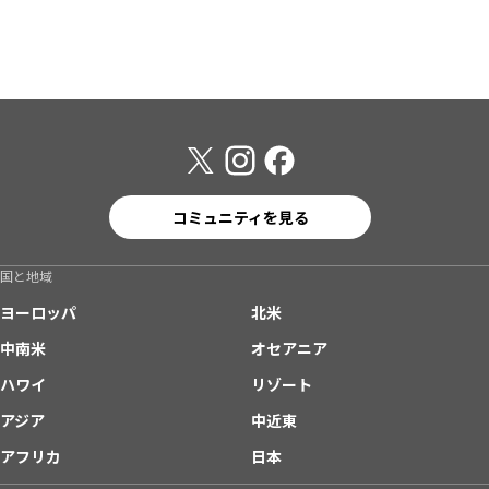
コミュニティを見る
国と地域
ヨーロッパ
北米
中南米
オセアニア
ハワイ
リゾート
アジア
中近東
アフリカ
日本