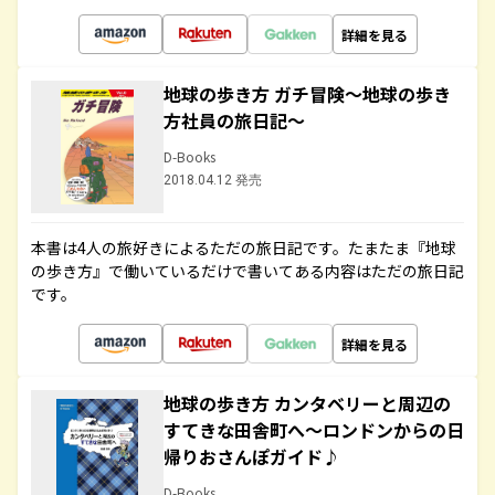
詳細を見る
地球の歩き方 ガチ冒険～地球の歩き
方社員の旅日記～
D-Books
2018.04.12 発売
本書は4人の旅好きによるただの旅日記です。たまたま『地球
の歩き方』で働いているだけで書いてある内容はただの旅日記
です。
詳細を見る
地球の歩き方 カンタベリーと周辺の
すてきな田舎町へ～ロンドンからの日
帰りおさんぽガイド♪
D-Books