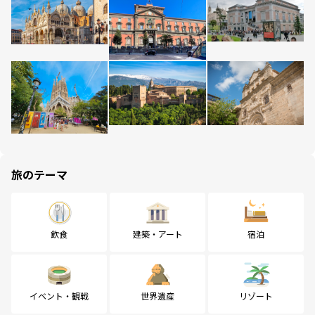
旅のテーマ
飲食
建築・アート
宿泊
イベント・観戦
世界遺産
リゾート