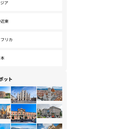
アジア
中近東
アフリカ
日本
ポット