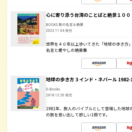
心に寄り添う台湾のことばと絶景１００
BOOKS 旅の名言＆絶景
2022.11.04 発売
世界を４０年以上歩いてきた「地球の歩き方
名言と癒やしの絶景集
地球の歩き方 3 インド・ネパール 1982
D-Books
2018.12.20 発売
1981年、旅人のバイブルとして登場した地
の旅を思い出して欲しい1冊です。