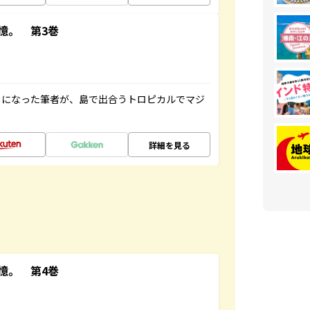
憶。 第3巻
とになった筆者が、島で出合うトロピカルでマジ
詳細を見る
憶。 第4巻