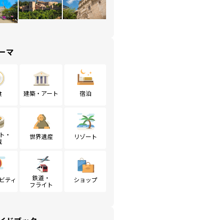
ーマ
食
建築・アート
宿泊
ト・
世界遺産
リゾート
戦
鉄道・
ビティ
ショップ
フライト