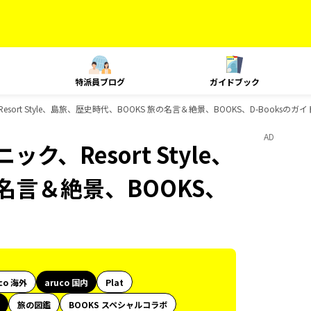
特派員ブログ
ガイドブック
esort Style、島旅、歴史時代、BOOKS 旅の名言＆絶景、BOOKS、D-Booksの
AD
ク、Resort Style、
名言＆絶景、BOOKS、
co 海外
aruco 国内
Plat
旅の図鑑
BOOKS スペシャルコラボ