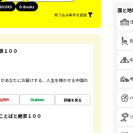
BOOKS
D-Books
国と地
絞り込み条件を追加
景１００
」があなたにお届けする、人生を輝かせる中国の
詳細を見る
ことばと絶景１００