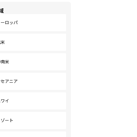
域
ヨーロッパ
北米
中南米
オセアニア
ハワイ
リゾート