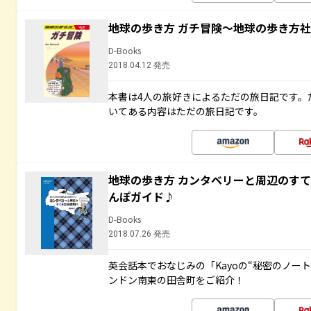
地球の歩き方 ガチ冒険～地球の歩き方
D-Books
2018.04.12 発売
本書は4人の旅好きによるただの旅日記です。
いてある内容はただの旅日記です。
地球の歩き方 カンタベリーと周辺のす
んぽガイド♪
D-Books
2018.07.26 発売
英会話本でおなじみの「Kayoの“秘密のノー
ンドン南東の田舎町をご紹介！