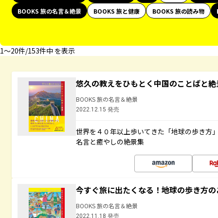
BOOKS 旅の名言＆絶景
BOOKS 旅と健康
BOOKS 旅の読み物
1〜20件/153件中 を表示
悠久の教えをひもとく中国のことばと絶
BOOKS 旅の名言＆絶景
2022.12.15 発売
世界を４０年以上歩いてきた「地球の歩き方
名言と癒やしの絶景集
今すぐ旅に出たくなる！地球の歩き方の
BOOKS 旅の名言＆絶景
2022.11.18 発売