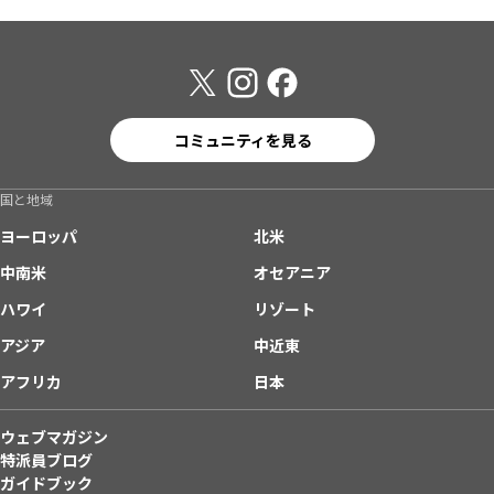
コミュニティを見る
国と地域
ヨーロッパ
北米
中南米
オセアニア
ハワイ
リゾート
アジア
中近東
アフリカ
日本
ウェブマガジン
特派員ブログ
ガイドブック