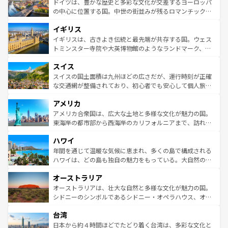
聖堂、美しいビーチ、そして豊かな自然が、訪れる者を心
ドイツは、豊かな歴史と多彩な文化が交差するヨーロッパ
ンテンツ一覧
を参照してほしい。
から魅了する。また、フランスは美食の国としても知ら
の中心に位置する国。中世の街並みが残るロマンチック街
れ、フランス料理はユネスコ無形文化遺産にも登録されて
道から、未来を先取りするようなモダンな都市まで多様な
イギリス
いる。シャンパンの発祥地であるランス、プロヴァンスの
顔を持つこの国は、どこを歩いても飽きることがない。ベ
香り高いラベンダー畑など、多彩な楽しみ方が可能だ。さ
ルリンの文化的活気、バイエルン州のアルプスの絶景、そ
イギリスは、古きよき伝統と最先端が共存する国。ウェス
らに、パリ以外の地域にも魅力が溢れており、どの街角に
してライン川沿いのワイン畑といった風景は必見。ビール
トミンスター寺院や大英博物館のようなランドマーク、歴
も豊かな歴史と文化が息づいている。パリ以外の個性あふ
とソーセージを味わいながら地元の人と過ごす楽しい時間
史ある大学都市、美しい丘陵地帯や牧歌的な風景など、エ
れる地方に足を運ぶとそれぞれで全く異なる文化を体験で
スイス
は、お酒好きな人にはぜひ体験してほしい。 なお、新着の
リアごとに異なる魅力がある。また、優雅なアフタヌーン
きるだろう。 なお、新着のフランス情報は
コンテンツ一覧
ドイツ情報は
コンテンツ一覧
を参照してほしい。
ティー、ビール好きにはたまらない英国パブ、サッカー観
スイスの国土面積は九州ほどの広さだが、運行時刻が正確
を参照してほしい。
戦など、本場だからこそできる体験も豊富。イギリスを旅
な交通網が整備されており、初心者でも安心して個人旅行
して楽しみつくそう。 なお、新着のイギリス情報は
コンテ
を楽しめる。日本同様に時刻表どおりの旅が可能だ。中世
アメリカ
ンツ一覧
を参照してほしい。
の建物がそのまま残る町や、スイスならではのユニークな
博物館もあり、アルプス観光だけでなく町歩きも満喫する
アメリカ合衆国は、広大な土地と多様な文化が魅力の国。
ことができる。国民の所得が高いため物価も高いが、旅行
東海岸の都市部から西海岸のカリフォルニアまで、訪れる
者向けの交通パス提供のサービスもあり、うまく活用すれ
場所ごとに異なる風景と体験が待っている。ニューヨーク
ハワイ
ば市内交通費無料で観光を楽しむこともできる。 なお、新
のような巨大都市は、観光、ショッピング、エンターテイ
着のスイス情報は
コンテンツ一覧
を参照してほしい。
ンメントが詰まった刺激的なスポットだ。一方、アメリカ
年間を通じて温暖な気候に恵まれ、多くの島で構成される
西部には大自然が広がり、グランドキャニオンやイエロー
ハワイは、どの島も独自の魅力をもっている。大自然の神
ストーン国立公園といった絶景が堪能できる。さらに、南
秘を感じたいなら、火山が生み出した壮大な景観を誇るハ
オーストラリア
部のニューオーリンズでは、音楽と美食が融合した独特の
ワイ島は見逃せない。また、定番の観光地といえばオアフ
文化が魅力。旅行者はアメリカの各地域で異なる魅力を楽
島だが、静かな自然を求めるならマウイ島やカウアイ島が
オーストラリアは、壮大な自然と多様な文化が魅力の国。
しみながら、その多様性と豊かな歴史を感じることができ
おすすめ。エメラルドグリーンに輝く海をはじめ、豊かな
シドニーのシンボルであるシドニー・オペラハウス、オー
るだろう。車でのロードトリップや列車の旅も、アメリカ
文化や歴史が息づいている。「アロハスピリット」と呼ば
ストラリア東海岸北部に広がる大サンゴ礁地帯グレートバ
ならではの贅沢な旅のスタイルだ。 なお、新着のアメリカ
台湾
れるおもてなしの心で訪れる人々を迎えてくれるハワイの
リアリーフや大陸中央部にそびえるウルル（エアーズロッ
情報は
コンテンツ一覧
を参照してほしい。
人々、おいしいローカルフードやハワイアンミュージッ
ク）、タスマニアの美しい原生林やケアンズの熱帯雨林な
日本から約４時間ほどでたどり着く台湾は、多彩な文化と