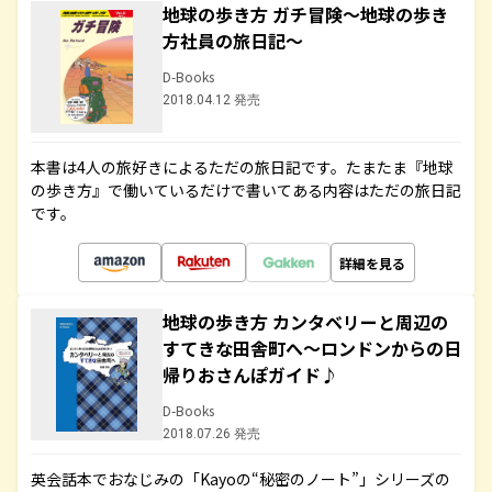
地球の歩き方 ガチ冒険～地球の歩き
方社員の旅日記～
D-Books
2018.04.12 発売
本書は4人の旅好きによるただの旅日記です。たまたま『地球
の歩き方』で働いているだけで書いてある内容はただの旅日記
です。
詳細を見る
地球の歩き方 カンタベリーと周辺の
すてきな田舎町へ～ロンドンからの日
帰りおさんぽガイド♪
D-Books
2018.07.26 発売
英会話本でおなじみの「Kayoの“秘密のノート”」シリーズの