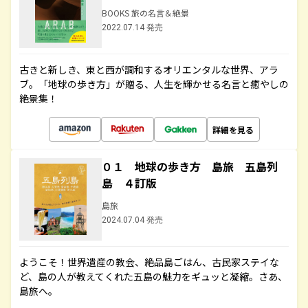
BOOKS 旅の名言＆絶景
2022.07.14 発売
古きと新しき、東と西が調和するオリエンタルな世界、アラ
ブ。「地球の歩き方」が贈る、人生を輝かせる名言と癒やしの
絶景集！
詳細を見る
０１ 地球の歩き方 島旅 五島列
島 ４訂版
島旅
2024.07.04 発売
ようこそ！世界遺産の教会、絶品島ごはん、古民家ステイな
ど、島の人が教えてくれた五島の魅力をギュッと凝縮。さあ、
島旅へ。