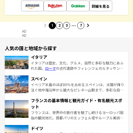
詳細を見る
…
1
2
3
7
AD
AD
人気の国と地域から探す
イタリア
イタリアは歴史、文化、グルメ、自然と多彩な魅力にあふ
れた国。
ローマ
の古代遺跡やフィレンツェのルネッサンス
美術、ヴェネツィアの運河など、歴史あるスポットはもち
スペイン
ろん、トスカーナの美しい田園風景やアマルフィ海岸の絶
景など、自然景観も見逃せない。観光の合間には、本場の
イベリア半島のほぼ80％を占めるスペインは、太陽が降り
ピザやパスタなど、絶品のイタリア料理を堪能することも
注ぐ地中海沿岸から雄大なピレネー山脈まで、多彩な自然
できる。朝目覚めてから夜眠るまで、すべての瞬間を楽し
と文化が詰まったヨーロッパ屈指の旅行先だ。多様な地域
フランスの基本情報と観光ガイド・有名観光スポ
ませてくれるイタリアで、忘れられない旅をしてみよう！
文化が根付くこの国では、情熱的なフラメンコ、熱気あふ
なお、新着のイタリア情報は
コンテンツ一覧
を参照してほ
れる闘牛、そして美味しいタパスが生活の一部となってい
ット
しい。
る。首都マドリードの洗練された雰囲気や、バルセロナの
フランスは、世界中の旅行者を魅了し続けるヨーロッパ屈
アートに溢れた街角から、地方では古代ローマ遺跡や中世
指の観光地だ。首都パリのエッフェル塔やルーブル美術館
の城塞都市、穏やかなビーチリゾートまで多彩な表情を見
といった象徴的なスポットから、田舎町の古風な美しさま
せる。地方によって風土や気候が異なるスペインはその個
ドイツ
で、幅広い魅力が詰まっている。華麗な宮殿、歴史的な大
性で訪れる人を魅了する。 なお、新着のスペイン情報は
コ