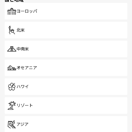
発見がある。さらに、治安のよさや充実した公共交通機関
も、旅行者にとっては魅力的なポイント。グルメも豊富
で、ホーカーズは地元の風情を楽しめる外せないスポット
ヨーロッパ
だ。訪れる人を飽きさせないシンガポールで、多様な魅力
を体感しよう。 なお、新着のシンガポール情報は
コンテン
ツ一覧
を参照してほしい。
北米
中南米
オセアニア
ハワイ
リゾート
アジア