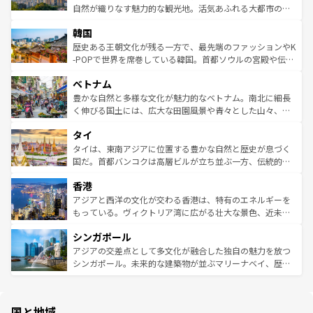
ク、伝統的なフラダンスなど、すべてがハワイの魅力を彩
ど、見どころがたくさん。また、カフェやワイン、オージ
自然が織りなす魅力的な観光地。活気あふれる大都市の台
っている。訪れるたびに新しい発見と感動が待っているハ
ービーフなどの食文化も豊かで、美味しいものであふれて
北やノスタルジックな町並みが人気な九份（ジォウフェ
ワイを、存分に味わってほしい。 なお、新着のハワイ情報
韓国
いる。アクティビティも充実しており、サーフィンやダイ
ン）、静ひつな山岳地帯である台湾東部など、都市の喧騒
は
コンテンツ一覧
を参照してほしい。
ビング、ハイキングなど、アウトドア好きにはたまらな
と山間の静けさが共存しており、訪れる人に新しい発見と
歴史ある王朝文化が残る一方で、最先端のファッションやK
い。オーストラリアの多彩な魅力を存分に味わいつくそ
驚きをもたらしてくれる。また、奥深い台湾の食文化も魅
-POPで世界を席巻している韓国。首都ソウルの宮殿や伝統
う。 なお、新着のオーストラリア情報は
コンテンツ一覧
を
力で、夜市などの屋台グルメから高級料理、ヘルシーで美
家屋が並ぶエリアでは韓国の歴史と文化に浸ることがで
参照してほしい。
ベトナム
容にもいいと評判のスイーツなど、バラエティ豊かな料理
き、地方に足を延ばせば四季折々の自然美を楽しむことが
が味わえる。 なお、新着の台湾情報は
コンテンツ一覧
を参
できる。そして、キムチや焼肉、絶品のストリートフード
豊かな自然と多様な文化が魅力的なベトナム。南北に細長
照してほしい。
まで、さまざまな韓国料理が待っている。夜には、韓国な
く伸びる国土には、広大な田園風景や青々とした山々、世
らではのナイトライフも堪能できる。あたたかいホスピタ
界遺産に登録された壮大な自然景観が点在し、都市部では
タイ
リティに包まれながら、韓国の多彩な魅力を心ゆくまで味
急速な発展と共に伝統が息づく。ハノイの古い町並みやホ
わってみてほしい。 なお、新着の韓国情報は
コンテンツ一
ーチミン市のフランス統治時代の建物も、独特の雰囲気を
タイは、東南アジアに位置する豊かな自然と歴史が息づく
覧
を参照してほしい。
醸し出している。また、バラエティの豊かさとおいしさで
国だ。首都バンコクは高層ビルが立ち並ぶ一方、伝統的な
世界中の食通を魅了してやまないベトナム料理も魅力のひ
寺院や市場がいたるところに点在し、古きよき文化と現代
香港
とつ。フォーやバインミー、ベトナムコーヒーなどは、ぜ
の活気が交差している。北部ではチェンマイなどの山岳地
ひ現地で味わいたい。どの地域を訪れてもあたたかい人々
帯で自然と触れ合い、南部ではプーケットやクラビの美し
アジアと西洋の文化が交わる香港は、特有のエネルギーを
が旅行者を迎えてくれるので、きっと忘れられない旅にな
いビーチでリゾート気分を楽しむことができる。タイ料理
もっている。ヴィクトリア湾に広がる壮大な景色、近未来
るはずだ。 なお、新着のベトナム情報は
コンテンツ一覧
を
は世界的に有名で、屋台から高級レストランまで味覚を刺
的なアートスポット、そして歴史と現代が融合した町並
参照してほしい。
シンガポール
激する。気候は一年中温暖で、どの季節にも異なる楽しみ
み、どこを訪れても感動するはず。観光スポットが密集し
が待っている。親しみやすいタイの人々、仏教を中心とし
ており、効率よく見どころを回れるのも魅力。息をのむよ
アジアの交差点として多文化が融合した独自の魅力を放つ
た文化、そして多様な観光資源が、訪れる旅人を魅了し続
うな絶景から文化的な体験まで、香港を存分に楽しみ尽く
シンガポール。未来的な建築物が並ぶマリーナベイ、歴史
ける。 なお、新着のタイ情報は
コンテンツ一覧
を参照して
そう。 なお、新着の香港情報は
コンテンツ一覧
を参照して
と伝統を感じられるエスニックタウン、多数の緑豊かな公
ほしい。
ほしい。
園や自然保護区など、自然が調和した近代的な景観と文化
の多様性あふれるカラフルな町は、どこを歩いても新しい
国と地域