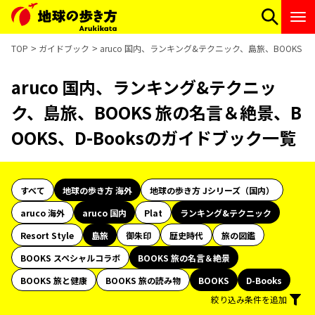
TOP
ガイドブック
aruco 国内、ランキング&テクニック、島旅、BOOKS 
aruco 国内、ランキング&テクニッ
ク、島旅、BOOKS 旅の名言＆絶景、B
OOKS、D-Booksのガイドブック一覧
すべて
地球の歩き方 海外
地球の歩き方 Jシリーズ（国内）
aruco 海外
aruco 国内
Plat
ランキング&テクニック
Resort Style
島旅
御朱印
歴史時代
旅の図鑑
BOOKS スペシャルコラボ
BOOKS 旅の名言＆絶景
BOOKS 旅と健康
BOOKS 旅の読み物
BOOKS
D-Books
絞り込み条件を追加