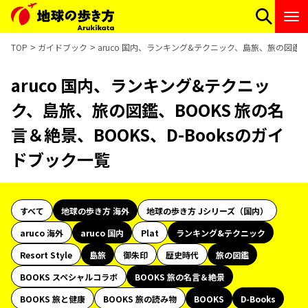
TOP
ガイドブック
aruco 国内、ランキング&テクニック、島旅、旅の図鑑、B
aruco 国内、ランキング&テクニッ
ク、島旅、旅の図鑑、BOOKS 旅の名
言＆絶景、BOOKS、D-Booksのガイ
ドブック一覧
すべて
地球の歩き方 海外
地球の歩き方 Jシリーズ（国内）
aruco 海外
aruco 国内
Plat
ランキング&テクニック
Resort Style
島旅
御朱印
歴史時代
旅の図鑑
BOOKS スペシャルコラボ
BOOKS 旅の名言＆絶景
BOOKS 旅と健康
BOOKS 旅の読み物
BOOKS
D-Books