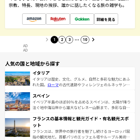
宗教、特長、現地の挨拶、誰かに話したくなる旅の雑学も。
詳細を見る
…
1
2
3
10
AD
AD
人気の国と地域から探す
イタリア
イタリアは歴史、文化、グルメ、自然と多彩な魅力にあふ
れた国。
ローマ
の古代遺跡やフィレンツェのルネッサンス
美術、ヴェネツィアの運河など、歴史あるスポットはもち
スペイン
ろん、トスカーナの美しい田園風景やアマルフィ海岸の絶
景など、自然景観も見逃せない。観光の合間には、本場の
イベリア半島のほぼ80％を占めるスペインは、太陽が降り
ピザやパスタなど、絶品のイタリア料理を堪能することも
注ぐ地中海沿岸から雄大なピレネー山脈まで、多彩な自然
できる。朝目覚めてから夜眠るまで、すべての瞬間を楽し
と文化が詰まったヨーロッパ屈指の旅行先だ。多様な地域
フランスの基本情報と観光ガイド・有名観光スポ
ませてくれるイタリアで、忘れられない旅をしてみよう！
文化が根付くこの国では、情熱的なフラメンコ、熱気あふ
なお、新着のイタリア情報は
コンテンツ一覧
を参照してほ
れる闘牛、そして美味しいタパスが生活の一部となってい
ット
しい。
る。首都マドリードの洗練された雰囲気や、バルセロナの
フランスは、世界中の旅行者を魅了し続けるヨーロッパ屈
アートに溢れた街角から、地方では古代ローマ遺跡や中世
指の観光地だ。首都パリのエッフェル塔やルーブル美術館