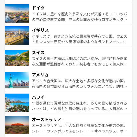
の城塞都市、穏やかなビーチリゾートまで多彩な表情を見
といった象徴的なスポットから、田舎町の古風な美しさま
せる。地方によって風土や気候が異なるスペインはその個
ドイツ
で、幅広い魅力が詰まっている。華麗な宮殿、歴史的な大
性で訪れる人を魅了する。 なお、新着のスペイン情報は
コ
聖堂、美しいビーチ、そして豊かな自然が、訪れる者を心
ドイツは、豊かな歴史と多彩な文化が交差するヨーロッパ
ンテンツ一覧
を参照してほしい。
から魅了する。また、フランスは美食の国としても知ら
の中心に位置する国。中世の街並みが残るロマンチック街
れ、フランス料理はユネスコ無形文化遺産にも登録されて
道から、未来を先取りするようなモダンな都市まで多様な
イギリス
いる。シャンパンの発祥地であるランス、プロヴァンスの
顔を持つこの国は、どこを歩いても飽きることがない。ベ
香り高いラベンダー畑など、多彩な楽しみ方が可能だ。さ
ルリンの文化的活気、バイエルン州のアルプスの絶景、そ
イギリスは、古きよき伝統と最先端が共存する国。ウェス
らに、パリ以外の地域にも魅力が溢れており、どの街角に
してライン川沿いのワイン畑といった風景は必見。ビール
トミンスター寺院や大英博物館のようなランドマーク、歴
も豊かな歴史と文化が息づいている。パリ以外の個性あふ
とソーセージを味わいながら地元の人と過ごす楽しい時間
史ある大学都市、美しい丘陵地帯や牧歌的な風景など、エ
れる地方に足を運ぶとそれぞれで全く異なる文化を体験で
スイス
は、お酒好きな人にはぜひ体験してほしい。 なお、新着の
リアごとに異なる魅力がある。また、優雅なアフタヌーン
きるだろう。 なお、新着のフランス情報は
コンテンツ一覧
ドイツ情報は
コンテンツ一覧
を参照してほしい。
ティー、ビール好きにはたまらない英国パブ、サッカー観
スイスの国土面積は九州ほどの広さだが、運行時刻が正確
を参照してほしい。
戦など、本場だからこそできる体験も豊富。イギリスを旅
な交通網が整備されており、初心者でも安心して個人旅行
して楽しみつくそう。 なお、新着のイギリス情報は
コンテ
を楽しめる。日本同様に時刻表どおりの旅が可能だ。中世
アメリカ
ンツ一覧
を参照してほしい。
の建物がそのまま残る町や、スイスならではのユニークな
博物館もあり、アルプス観光だけでなく町歩きも満喫する
アメリカ合衆国は、広大な土地と多様な文化が魅力の国。
ことができる。国民の所得が高いため物価も高いが、旅行
東海岸の都市部から西海岸のカリフォルニアまで、訪れる
者向けの交通パス提供のサービスもあり、うまく活用すれ
場所ごとに異なる風景と体験が待っている。ニューヨーク
ハワイ
ば市内交通費無料で観光を楽しむこともできる。 なお、新
のような巨大都市は、観光、ショッピング、エンターテイ
着のスイス情報は
コンテンツ一覧
を参照してほしい。
ンメントが詰まった刺激的なスポットだ。一方、アメリカ
年間を通じて温暖な気候に恵まれ、多くの島で構成される
西部には大自然が広がり、グランドキャニオンやイエロー
ハワイは、どの島も独自の魅力をもっている。大自然の神
ストーン国立公園といった絶景が堪能できる。さらに、南
秘を感じたいなら、火山が生み出した壮大な景観を誇るハ
オーストラリア
部のニューオーリンズでは、音楽と美食が融合した独特の
ワイ島は見逃せない。また、定番の観光地といえばオアフ
文化が魅力。旅行者はアメリカの各地域で異なる魅力を楽
島だが、静かな自然を求めるならマウイ島やカウアイ島が
オーストラリアは、壮大な自然と多様な文化が魅力の国。
しみながら、その多様性と豊かな歴史を感じることができ
おすすめ。エメラルドグリーンに輝く海をはじめ、豊かな
シドニーのシンボルであるシドニー・オペラハウス、オー
るだろう。車でのロードトリップや列車の旅も、アメリカ
文化や歴史が息づいている。「アロハスピリット」と呼ば
ストラリア東海岸北部に広がる大サンゴ礁地帯グレートバ