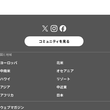
コミュニティを見る
国と地域
ヨーロッパ
北米
中南米
オセアニア
ハワイ
リゾート
アジア
中近東
アフリカ
日本
ウェブマガジン