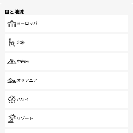
ほしい。
ほしい。
園や自然保護区など、自然が調和した近代的な景観と文化
の多様性あふれるカラフルな町は、どこを歩いても新しい
国と地域
発見がある。さらに、治安のよさや充実した公共交通機関
も、旅行者にとっては魅力的なポイント。グルメも豊富
で、ホーカーズは地元の風情を楽しめる外せないスポット
ヨーロッパ
だ。訪れる人を飽きさせないシンガポールで、多様な魅力
を体感しよう。 なお、新着のシンガポール情報は
コンテン
ツ一覧
を参照してほしい。
北米
中南米
オセアニア
ハワイ
リゾート