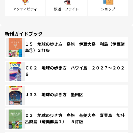
アクティビティ
鉄道・フライト
ショップ
新刊ガイドブック
１５ 地球の歩き方 島旅 伊豆大島 利島（伊豆諸
島①）３訂版
Ｃ０２ 地球の歩き方 ハワイ島 ２０２７～２０２
８
Ｊ３３ 地球の歩き方 墨田区
０２ 地球の歩き方 島旅 奄美大島 喜界島 加計
呂麻島（奄美群島１） ５訂版