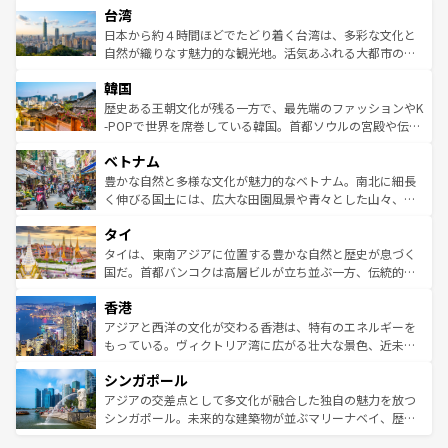
ならではの贅沢な旅のスタイルだ。 なお、新着のアメリカ
台湾
れるおもてなしの心で訪れる人々を迎えてくれるハワイの
リアリーフや大陸中央部にそびえるウルル（エアーズロッ
情報は
コンテンツ一覧
を参照してほしい。
人々、おいしいローカルフードやハワイアンミュージッ
ク）、タスマニアの美しい原生林やケアンズの熱帯雨林な
日本から約４時間ほどでたどり着く台湾は、多彩な文化と
ク、伝統的なフラダンスなど、すべてがハワイの魅力を彩
ど、見どころがたくさん。また、カフェやワイン、オージ
自然が織りなす魅力的な観光地。活気あふれる大都市の台
っている。訪れるたびに新しい発見と感動が待っているハ
ービーフなどの食文化も豊かで、美味しいものであふれて
北やノスタルジックな町並みが人気な九份（ジォウフェ
ワイを、存分に味わってほしい。 なお、新着のハワイ情報
韓国
いる。アクティビティも充実しており、サーフィンやダイ
ン）、静ひつな山岳地帯である台湾東部など、都市の喧騒
は
コンテンツ一覧
を参照してほしい。
ビング、ハイキングなど、アウトドア好きにはたまらな
と山間の静けさが共存しており、訪れる人に新しい発見と
歴史ある王朝文化が残る一方で、最先端のファッションやK
い。オーストラリアの多彩な魅力を存分に味わいつくそ
驚きをもたらしてくれる。また、奥深い台湾の食文化も魅
-POPで世界を席巻している韓国。首都ソウルの宮殿や伝統
う。 なお、新着のオーストラリア情報は
コンテンツ一覧
を
力で、夜市などの屋台グルメから高級料理、ヘルシーで美
家屋が並ぶエリアでは韓国の歴史と文化に浸ることがで
参照してほしい。
ベトナム
容にもいいと評判のスイーツなど、バラエティ豊かな料理
き、地方に足を延ばせば四季折々の自然美を楽しむことが
が味わえる。 なお、新着の台湾情報は
コンテンツ一覧
を参
できる。そして、キムチや焼肉、絶品のストリートフード
豊かな自然と多様な文化が魅力的なベトナム。南北に細長
照してほしい。
まで、さまざまな韓国料理が待っている。夜には、韓国な
く伸びる国土には、広大な田園風景や青々とした山々、世
らではのナイトライフも堪能できる。あたたかいホスピタ
界遺産に登録された壮大な自然景観が点在し、都市部では
タイ
リティに包まれながら、韓国の多彩な魅力を心ゆくまで味
急速な発展と共に伝統が息づく。ハノイの古い町並みやホ
わってみてほしい。 なお、新着の韓国情報は
コンテンツ一
ーチミン市のフランス統治時代の建物も、独特の雰囲気を
タイは、東南アジアに位置する豊かな自然と歴史が息づく
覧
を参照してほしい。
醸し出している。また、バラエティの豊かさとおいしさで
国だ。首都バンコクは高層ビルが立ち並ぶ一方、伝統的な
世界中の食通を魅了してやまないベトナム料理も魅力のひ
寺院や市場がいたるところに点在し、古きよき文化と現代
香港
とつ。フォーやバインミー、ベトナムコーヒーなどは、ぜ
の活気が交差している。北部ではチェンマイなどの山岳地
ひ現地で味わいたい。どの地域を訪れてもあたたかい人々
帯で自然と触れ合い、南部ではプーケットやクラビの美し
アジアと西洋の文化が交わる香港は、特有のエネルギーを
が旅行者を迎えてくれるので、きっと忘れられない旅にな
いビーチでリゾート気分を楽しむことができる。タイ料理
もっている。ヴィクトリア湾に広がる壮大な景色、近未来
るはずだ。 なお、新着のベトナム情報は
コンテンツ一覧
を
は世界的に有名で、屋台から高級レストランまで味覚を刺
的なアートスポット、そして歴史と現代が融合した町並
参照してほしい。
シンガポール
激する。気候は一年中温暖で、どの季節にも異なる楽しみ
み、どこを訪れても感動するはず。観光スポットが密集し
が待っている。親しみやすいタイの人々、仏教を中心とし
ており、効率よく見どころを回れるのも魅力。息をのむよ
アジアの交差点として多文化が融合した独自の魅力を放つ
た文化、そして多様な観光資源が、訪れる旅人を魅了し続
うな絶景から文化的な体験まで、香港を存分に楽しみ尽く
シンガポール。未来的な建築物が並ぶマリーナベイ、歴史
ける。 なお、新着のタイ情報は
コンテンツ一覧
を参照して
そう。 なお、新着の香港情報は
コンテンツ一覧
を参照して
と伝統を感じられるエスニックタウン、多数の緑豊かな公