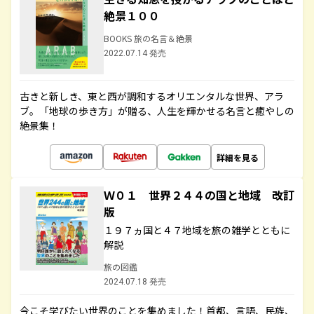
絶景１００
BOOKS 旅の名言＆絶景
2022.07.14 発売
古きと新しき、東と西が調和するオリエンタルな世界、アラ
ブ。「地球の歩き方」が贈る、人生を輝かせる名言と癒やしの
絶景集！
詳細を見る
Ｗ０１ 世界２４４の国と地域 改訂
版
１９７ヵ国と４７地域を旅の雑学とともに
解説
旅の図鑑
2024.07.18 発売
今こそ学びたい世界のことを集めました！首都、言語、民族、