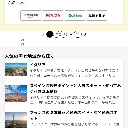
石の世界！
詳細を見る
…
1
2
3
11
AD
AD
人気の国と地域から探す
イタリア
イタリアは歴史、文化、グルメ、自然と多彩な魅力にあふ
れた国。
ローマ
の古代遺跡やフィレンツェのルネッサンス
美術、ヴェネツィアの運河など、歴史あるスポットはもち
スペインの観光ポイントと人気スポット・知ってお
ろん、トスカーナの美しい田園風景やアマルフィ海岸の絶
景など、自然景観も見逃せない。観光の合間には、本場の
くべき基本情報
ピザやパスタなど、絶品のイタリア料理を堪能することも
イベリア半島のほぼ80％を占めるスペインは、太陽が降り
できる。朝目覚めてから夜眠るまで、すべての瞬間を楽し
注ぐ地中海沿岸から雄大なピレネー山脈まで、多彩な自然
ませてくれるイタリアで、忘れられない旅をしてみよう！
と文化が詰まったヨーロッパ屈指の旅行先だ。多様な地域
なお、新着のイタリア情報は
コンテンツ一覧
を参照してほ
フランスの基本情報と観光ガイド・有名観光スポ
文化が根付くこの国では、情熱的なフラメンコ、熱気あふ
しい。
れる闘牛、そして美味しいタパスが生活の一部となってい
ット
る。首都マドリードの洗練された雰囲気や、バルセロナの
フランスは、世界中の旅行者を魅了し続けるヨーロッパ屈
アートに溢れた街角から、地方では古代ローマ遺跡や中世