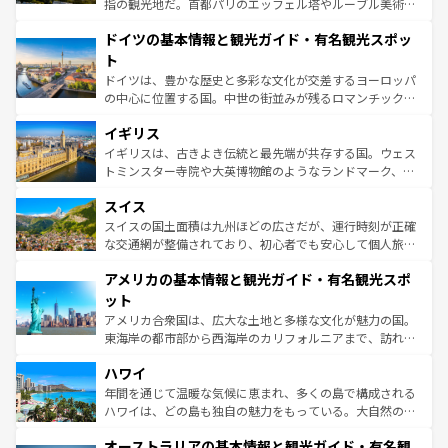
指の観光地だ。首都パリのエッフェル塔やルーブル美術館
の城塞都市、穏やかなビーチリゾートまで多彩な表情を見
といった象徴的なスポットから、田舎町の古風な美しさま
せる。地方によって風土や気候が異なるスペインはその個
ドイツの基本情報と観光ガイド・有名観光スポッ
で、幅広い魅力が詰まっている。華麗な宮殿、歴史的な大
性で訪れる人を魅了する。 なお、新着のスペイン情報は
コ
聖堂、美しいビーチ、そして豊かな自然が、訪れる者を心
ト
ンテンツ一覧
を参照してほしい。
から魅了する。また、フランスは美食の国としても知ら
ドイツは、豊かな歴史と多彩な文化が交差するヨーロッパ
れ、フランス料理はユネスコ無形文化遺産にも登録されて
の中心に位置する国。中世の街並みが残るロマンチック街
いる。シャンパンの発祥地であるランス、プロヴァンスの
道から、未来を先取りするようなモダンな都市まで多様な
香り高いラベンダー畑など、多彩な楽しみ方が可能だ。さ
イギリス
顔を持つこの国は、どこを歩いても飽きることがない。ベ
らに、パリ以外の地域にも魅力が溢れており、どの街角に
ルリンの文化的活気、バイエルン州のアルプスの絶景、そ
イギリスは、古きよき伝統と最先端が共存する国。ウェス
も豊かな歴史と文化が息づいている。パリ以外の個性あふ
してライン川沿いのワイン畑といった風景は必見。ビール
トミンスター寺院や大英博物館のようなランドマーク、歴
れる地方に足を運ぶとそれぞれで全く異なる文化を体験で
とソーセージを味わいながら地元の人と過ごす楽しい時間
史ある大学都市、美しい丘陵地帯や牧歌的な風景など、エ
きるだろう。 なお、新着のフランス情報は
コンテンツ一覧
スイス
は、お酒好きな人にはぜひ体験してほしい。 なお、新着の
リアごとに異なる魅力がある。また、優雅なアフタヌーン
を参照してほしい。
ドイツ情報は
コンテンツ一覧
を参照してほしい。
ティー、ビール好きにはたまらない英国パブ、サッカー観
スイスの国土面積は九州ほどの広さだが、運行時刻が正確
戦など、本場だからこそできる体験も豊富。イギリスを旅
な交通網が整備されており、初心者でも安心して個人旅行
して楽しみつくそう。 なお、新着のイギリス情報は
コンテ
を楽しめる。日本同様に時刻表どおりの旅が可能だ。中世
アメリカの基本情報と観光ガイド・有名観光スポ
ンツ一覧
を参照してほしい。
の建物がそのまま残る町や、スイスならではのユニークな
博物館もあり、アルプス観光だけでなく町歩きも満喫する
ット
ことができる。国民の所得が高いため物価も高いが、旅行
アメリカ合衆国は、広大な土地と多様な文化が魅力の国。
者向けの交通パス提供のサービスもあり、うまく活用すれ
東海岸の都市部から西海岸のカリフォルニアまで、訪れる
ば市内交通費無料で観光を楽しむこともできる。 なお、新
場所ごとに異なる風景と体験が待っている。ニューヨーク
着のスイス情報は
コンテンツ一覧
を参照してほしい。
ハワイ
のような巨大都市は、観光、ショッピング、エンターテイ
ンメントが詰まった刺激的なスポットだ。一方、アメリカ
年間を通じて温暖な気候に恵まれ、多くの島で構成される
西部には大自然が広がり、グランドキャニオンやイエロー
ハワイは、どの島も独自の魅力をもっている。大自然の神
ストーン国立公園といった絶景が堪能できる。さらに、南
秘を感じたいなら、火山が生み出した壮大な景観を誇るハ
オーストラリアの基本情報と観光ガイド・有名観
部のニューオーリンズでは、音楽と美食が融合した独特の
ワイ島は見逃せない。また、定番の観光地といえばオアフ