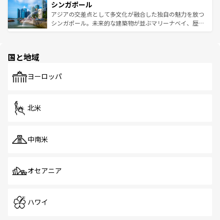
参照してほしい。
シンガポール
激する。気候は一年中温暖で、どの季節にも異なる楽しみ
み、どこを訪れても感動するはず。観光スポットが密集し
が待っている。親しみやすいタイの人々、仏教を中心とし
ており、効率よく見どころを回れるのも魅力。息をのむよ
アジアの交差点として多文化が融合した独自の魅力を放つ
た文化、そして多様な観光資源が、訪れる旅人を魅了し続
うな絶景から文化的な体験まで、香港を存分に楽しみ尽く
シンガポール。未来的な建築物が並ぶマリーナベイ、歴史
ける。 なお、新着のタイ情報は
コンテンツ一覧
を参照して
そう。 なお、新着の香港情報は
コンテンツ一覧
を参照して
と伝統を感じられるエスニックタウン、多数の緑豊かな公
ほしい。
ほしい。
園や自然保護区など、自然が調和した近代的な景観と文化
の多様性あふれるカラフルな町は、どこを歩いても新しい
国と地域
発見がある。さらに、治安のよさや充実した公共交通機関
も、旅行者にとっては魅力的なポイント。グルメも豊富
で、ホーカーズは地元の風情を楽しめる外せないスポット
ヨーロッパ
だ。訪れる人を飽きさせないシンガポールで、多様な魅力
を体感しよう。 なお、新着のシンガポール情報は
コンテン
ツ一覧
を参照してほしい。
北米
中南米
オセアニア
ハワイ