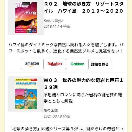
Ｒ０２ 地球の歩き方 リゾートスタ
イル ハワイ島 ２０１９～２０２０
Resort Style
2018.11.14 発売
ハワイ島のダイナミックな自然は訪れる人々を魅了します。パ
ワースポットも数多く、進化する自然派グルメも見逃せない！
詳細を見る
Ｗ０３ 世界の魅力的な奇岩と巨石１
３９選
不思議とロマンに満ちた岩石の謎を旅の雑
学とともに解説
旅の図鑑
2021.03.18 発売
「地球の歩き方」図鑑シリーズ第３弾は、謎だらけの奇岩と巨