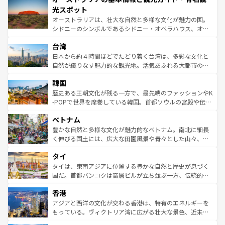
文化が魅力。旅行者はアメリカの各地域で異なる魅力を楽
島だが、静かな自然を求めるならマウイ島やカウアイ島が
光スポット
しみながら、その多様性と豊かな歴史を感じることができ
おすすめ。エメラルドグリーンに輝く海をはじめ、豊かな
オーストラリアは、壮大な自然と多様な文化が魅力の国。
るだろう。車でのロードトリップや列車の旅も、アメリカ
文化や歴史が息づいている。「アロハスピリット」と呼ば
シドニーのシンボルであるシドニー・オペラハウス、オー
ならではの贅沢な旅のスタイルだ。 なお、新着のアメリカ
れるおもてなしの心で訪れる人々を迎えてくれるハワイの
ストラリア東海岸北部に広がる大サンゴ礁地帯グレートバ
情報は
コンテンツ一覧
を参照してほしい。
人々、おいしいローカルフードやハワイアンミュージッ
台湾
リアリーフや大陸中央部にそびえるウルル（エアーズロッ
ク、伝統的なフラダンスなど、すべてがハワイの魅力を彩
ク）、タスマニアの美しい原生林やケアンズの熱帯雨林な
日本から約４時間ほどでたどり着く台湾は、多彩な文化と
っている。訪れるたびに新しい発見と感動が待っているハ
ど、見どころがたくさん。また、カフェやワイン、オージ
自然が織りなす魅力的な観光地。活気あふれる大都市の台
ワイを、存分に味わってほしい。 なお、新着のハワイ情報
ービーフなどの食文化も豊かで、美味しいものであふれて
北やノスタルジックな町並みが人気な九份（ジォウフェ
は
コンテンツ一覧
を参照してほしい。
韓国
いる。アクティビティも充実しており、サーフィンやダイ
ン）、静ひつな山岳地帯である台湾東部など、都市の喧騒
ビング、ハイキングなど、アウトドア好きにはたまらな
と山間の静けさが共存しており、訪れる人に新しい発見と
歴史ある王朝文化が残る一方で、最先端のファッションやK
い。オーストラリアの多彩な魅力を存分に味わいつくそ
驚きをもたらしてくれる。また、奥深い台湾の食文化も魅
-POPで世界を席巻している韓国。首都ソウルの宮殿や伝統
う。 なお、新着のオーストラリア情報は
コンテンツ一覧
を
力で、夜市などの屋台グルメから高級料理、ヘルシーで美
家屋が並ぶエリアでは韓国の歴史と文化に浸ることがで
参照してほしい。
ベトナム
容にもいいと評判のスイーツなど、バラエティ豊かな料理
き、地方に足を延ばせば四季折々の自然美を楽しむことが
が味わえる。 なお、新着の台湾情報は
コンテンツ一覧
を参
できる。そして、キムチや焼肉、絶品のストリートフード
豊かな自然と多様な文化が魅力的なベトナム。南北に細長
照してほしい。
まで、さまざまな韓国料理が待っている。夜には、韓国な
く伸びる国土には、広大な田園風景や青々とした山々、世
らではのナイトライフも堪能できる。あたたかいホスピタ
界遺産に登録された壮大な自然景観が点在し、都市部では
タイ
リティに包まれながら、韓国の多彩な魅力を心ゆくまで味
急速な発展と共に伝統が息づく。ハノイの古い町並みやホ
わってみてほしい。 なお、新着の韓国情報は
コンテンツ一
ーチミン市のフランス統治時代の建物も、独特の雰囲気を
タイは、東南アジアに位置する豊かな自然と歴史が息づく
覧
を参照してほしい。
醸し出している。また、バラエティの豊かさとおいしさで
国だ。首都バンコクは高層ビルが立ち並ぶ一方、伝統的な
世界中の食通を魅了してやまないベトナム料理も魅力のひ
寺院や市場がいたるところに点在し、古きよき文化と現代
香港
とつ。フォーやバインミー、ベトナムコーヒーなどは、ぜ
の活気が交差している。北部ではチェンマイなどの山岳地
ひ現地で味わいたい。どの地域を訪れてもあたたかい人々
帯で自然と触れ合い、南部ではプーケットやクラビの美し
アジアと西洋の文化が交わる香港は、特有のエネルギーを
が旅行者を迎えてくれるので、きっと忘れられない旅にな
いビーチでリゾート気分を楽しむことができる。タイ料理
もっている。ヴィクトリア湾に広がる壮大な景色、近未来
るはずだ。 なお、新着のベトナム情報は
コンテンツ一覧
を
は世界的に有名で、屋台から高級レストランまで味覚を刺
的なアートスポット、そして歴史と現代が融合した町並