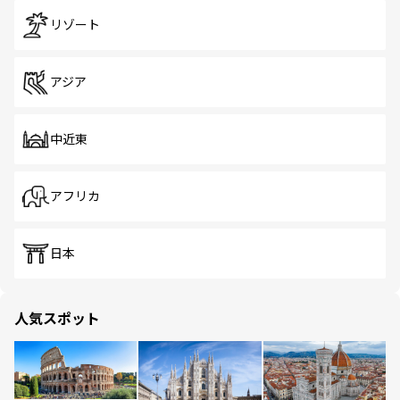
リゾート
アジア
中近東
アフリカ
日本
人気スポット