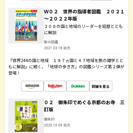
Ｗ０２ 世界の指導者図鑑 ２０２１
～２０２２年版
２０８の国と地域のリーダーを経歴ととも
に解説
旅の図鑑
2021.03.18 発売
『世界244の国と地域 １９７ヵ国と４７地域を旅の雑学とと
もに解説』に続く、「地球の歩き方」の図鑑シリーズ第２弾が
登場！
詳細を見る
０２ 御朱印でめぐる京都のお寺 三
訂版
御朱印
2025.10.09 発売