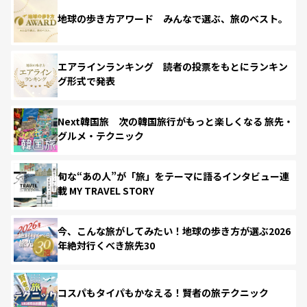
地球の歩き方アワード みんなで選ぶ、旅のベスト。
エアラインランキング 読者の投票をもとにランキン
グ形式で発表
Next韓国旅 次の韓国旅行がもっと楽しくなる 旅先・
グルメ・テクニック
旬な“あの人”が「旅」をテーマに語るインタビュー連
載 MY TRAVEL STORY
今、こんな旅がしてみたい！地球の歩き方が選ぶ2026
年絶対行くべき旅先30
コスパもタイパもかなえる！賢者の旅テクニック