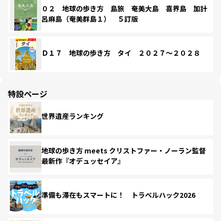
０２ 地球の歩き方 島旅 奄美大島 喜界島 加計
呂麻島（奄美群島１） ５訂版
Ｄ１７ 地球の歩き方 タイ ２０２７～２０２８
特設ページ
世界遺産ランキング
地球の歩き方 meets クリストファー・ノーラン監督
最新作『オデュッセイア』
準備も滞在もスマートに！ トラベルハック2026