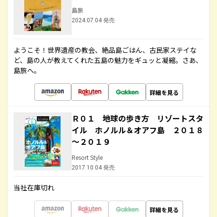
島旅
2024.07.04 発売
ようこそ！世界遺産の教会、絶品島ごはん、古民家ステイな
ど、島の人が教えてくれた五島の魅力をギュッと凝縮。さあ、
島旅へ。
詳細を見る
Ｒ０１ 地球の歩き方 リゾートスタ
イル ホノルル＆オアフ島 ２０１８
～２０１９
Resort Style
2017.10.04 発売
当社在庫切れ
詳細を見る