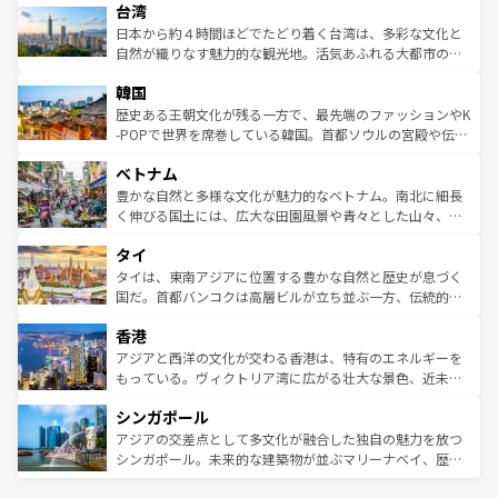
情報は
コンテンツ一覧
を参照してほしい。
人々、おいしいローカルフードやハワイアンミュージッ
台湾
リアリーフや大陸中央部にそびえるウルル（エアーズロッ
ク、伝統的なフラダンスなど、すべてがハワイの魅力を彩
ク）、タスマニアの美しい原生林やケアンズの熱帯雨林な
日本から約４時間ほどでたどり着く台湾は、多彩な文化と
っている。訪れるたびに新しい発見と感動が待っているハ
ど、見どころがたくさん。また、カフェやワイン、オージ
自然が織りなす魅力的な観光地。活気あふれる大都市の台
ワイを、存分に味わってほしい。 なお、新着のハワイ情報
ービーフなどの食文化も豊かで、美味しいものであふれて
北やノスタルジックな町並みが人気な九份（ジォウフェ
は
コンテンツ一覧
を参照してほしい。
韓国
いる。アクティビティも充実しており、サーフィンやダイ
ン）、静ひつな山岳地帯である台湾東部など、都市の喧騒
ビング、ハイキングなど、アウトドア好きにはたまらな
と山間の静けさが共存しており、訪れる人に新しい発見と
歴史ある王朝文化が残る一方で、最先端のファッションやK
い。オーストラリアの多彩な魅力を存分に味わいつくそ
驚きをもたらしてくれる。また、奥深い台湾の食文化も魅
-POPで世界を席巻している韓国。首都ソウルの宮殿や伝統
う。 なお、新着のオーストラリア情報は
コンテンツ一覧
を
力で、夜市などの屋台グルメから高級料理、ヘルシーで美
家屋が並ぶエリアでは韓国の歴史と文化に浸ることがで
参照してほしい。
ベトナム
容にもいいと評判のスイーツなど、バラエティ豊かな料理
き、地方に足を延ばせば四季折々の自然美を楽しむことが
が味わえる。 なお、新着の台湾情報は
コンテンツ一覧
を参
できる。そして、キムチや焼肉、絶品のストリートフード
豊かな自然と多様な文化が魅力的なベトナム。南北に細長
照してほしい。
まで、さまざまな韓国料理が待っている。夜には、韓国な
く伸びる国土には、広大な田園風景や青々とした山々、世
らではのナイトライフも堪能できる。あたたかいホスピタ
界遺産に登録された壮大な自然景観が点在し、都市部では
タイ
リティに包まれながら、韓国の多彩な魅力を心ゆくまで味
急速な発展と共に伝統が息づく。ハノイの古い町並みやホ
わってみてほしい。 なお、新着の韓国情報は
コンテンツ一
ーチミン市のフランス統治時代の建物も、独特の雰囲気を
タイは、東南アジアに位置する豊かな自然と歴史が息づく
覧
を参照してほしい。
醸し出している。また、バラエティの豊かさとおいしさで
国だ。首都バンコクは高層ビルが立ち並ぶ一方、伝統的な
世界中の食通を魅了してやまないベトナム料理も魅力のひ
寺院や市場がいたるところに点在し、古きよき文化と現代
香港
とつ。フォーやバインミー、ベトナムコーヒーなどは、ぜ
の活気が交差している。北部ではチェンマイなどの山岳地
ひ現地で味わいたい。どの地域を訪れてもあたたかい人々
帯で自然と触れ合い、南部ではプーケットやクラビの美し
アジアと西洋の文化が交わる香港は、特有のエネルギーを
が旅行者を迎えてくれるので、きっと忘れられない旅にな
いビーチでリゾート気分を楽しむことができる。タイ料理
もっている。ヴィクトリア湾に広がる壮大な景色、近未来
るはずだ。 なお、新着のベトナム情報は
コンテンツ一覧
を
は世界的に有名で、屋台から高級レストランまで味覚を刺
的なアートスポット、そして歴史と現代が融合した町並
参照してほしい。
シンガポール
激する。気候は一年中温暖で、どの季節にも異なる楽しみ
み、どこを訪れても感動するはず。観光スポットが密集し
が待っている。親しみやすいタイの人々、仏教を中心とし
ており、効率よく見どころを回れるのも魅力。息をのむよ
アジアの交差点として多文化が融合した独自の魅力を放つ
た文化、そして多様な観光資源が、訪れる旅人を魅了し続
うな絶景から文化的な体験まで、香港を存分に楽しみ尽く
シンガポール。未来的な建築物が並ぶマリーナベイ、歴史
ける。 なお、新着のタイ情報は
コンテンツ一覧
を参照して
そう。 なお、新着の香港情報は
コンテンツ一覧
を参照して
と伝統を感じられるエスニックタウン、多数の緑豊かな公
ほしい。
ほしい。