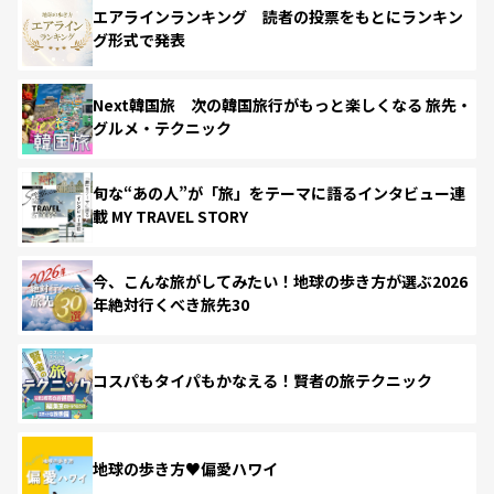
エアラインランキング 読者の投票をもとにランキン
グ形式で発表
Next韓国旅 次の韓国旅行がもっと楽しくなる 旅先・
グルメ・テクニック
旬な“あの人”が「旅」をテーマに語るインタビュー連
載 MY TRAVEL STORY
今、こんな旅がしてみたい！地球の歩き方が選ぶ2026
年絶対行くべき旅先30
コスパもタイパもかなえる！賢者の旅テクニック
地球の歩き方♥偏愛ハワイ