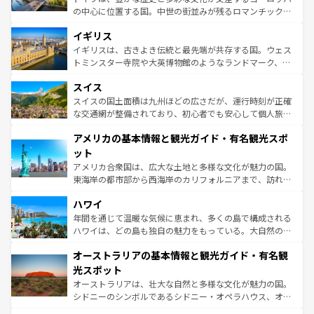
れ、フランス料理はユネスコ無形文化遺産にも登録されて
の中心に位置する国。中世の街並みが残るロマンチック街
いる。シャンパンの発祥地であるランス、プロヴァンスの
道から、未来を先取りするようなモダンな都市まで多様な
香り高いラベンダー畑など、多彩な楽しみ方が可能だ。さ
イギリス
顔を持つこの国は、どこを歩いても飽きることがない。ベ
らに、パリ以外の地域にも魅力が溢れており、どの街角に
ルリンの文化的活気、バイエルン州のアルプスの絶景、そ
イギリスは、古きよき伝統と最先端が共存する国。ウェス
も豊かな歴史と文化が息づいている。パリ以外の個性あふ
してライン川沿いのワイン畑といった風景は必見。ビール
トミンスター寺院や大英博物館のようなランドマーク、歴
れる地方に足を運ぶとそれぞれで全く異なる文化を体験で
とソーセージを味わいながら地元の人と過ごす楽しい時間
史ある大学都市、美しい丘陵地帯や牧歌的な風景など、エ
きるだろう。 なお、新着のフランス情報は
コンテンツ一覧
スイス
は、お酒好きな人にはぜひ体験してほしい。 なお、新着の
リアごとに異なる魅力がある。また、優雅なアフタヌーン
を参照してほしい。
ドイツ情報は
コンテンツ一覧
を参照してほしい。
ティー、ビール好きにはたまらない英国パブ、サッカー観
スイスの国土面積は九州ほどの広さだが、運行時刻が正確
戦など、本場だからこそできる体験も豊富。イギリスを旅
な交通網が整備されており、初心者でも安心して個人旅行
して楽しみつくそう。 なお、新着のイギリス情報は
コンテ
を楽しめる。日本同様に時刻表どおりの旅が可能だ。中世
アメリカの基本情報と観光ガイド・有名観光スポ
ンツ一覧
を参照してほしい。
の建物がそのまま残る町や、スイスならではのユニークな
博物館もあり、アルプス観光だけでなく町歩きも満喫する
ット
ことができる。国民の所得が高いため物価も高いが、旅行
アメリカ合衆国は、広大な土地と多様な文化が魅力の国。
者向けの交通パス提供のサービスもあり、うまく活用すれ
東海岸の都市部から西海岸のカリフォルニアまで、訪れる
ば市内交通費無料で観光を楽しむこともできる。 なお、新
場所ごとに異なる風景と体験が待っている。ニューヨーク
着のスイス情報は
コンテンツ一覧
を参照してほしい。
ハワイ
のような巨大都市は、観光、ショッピング、エンターテイ
ンメントが詰まった刺激的なスポットだ。一方、アメリカ
年間を通じて温暖な気候に恵まれ、多くの島で構成される
西部には大自然が広がり、グランドキャニオンやイエロー
ハワイは、どの島も独自の魅力をもっている。大自然の神
ストーン国立公園といった絶景が堪能できる。さらに、南
秘を感じたいなら、火山が生み出した壮大な景観を誇るハ
オーストラリアの基本情報と観光ガイド・有名観
部のニューオーリンズでは、音楽と美食が融合した独特の
ワイ島は見逃せない。また、定番の観光地といえばオアフ
文化が魅力。旅行者はアメリカの各地域で異なる魅力を楽
島だが、静かな自然を求めるならマウイ島やカウアイ島が
光スポット
しみながら、その多様性と豊かな歴史を感じることができ
おすすめ。エメラルドグリーンに輝く海をはじめ、豊かな
オーストラリアは、壮大な自然と多様な文化が魅力の国。
るだろう。車でのロードトリップや列車の旅も、アメリカ
文化や歴史が息づいている。「アロハスピリット」と呼ば
シドニーのシンボルであるシドニー・オペラハウス、オー
ならではの贅沢な旅のスタイルだ。 なお、新着のアメリカ
れるおもてなしの心で訪れる人々を迎えてくれるハワイの
ストラリア東海岸北部に広がる大サンゴ礁地帯グレートバ