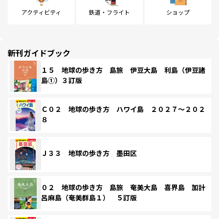
アクティビティ
鉄道・フライト
ショップ
新刊ガイドブック
１５ 地球の歩き方 島旅 伊豆大島 利島（伊豆諸
島①）３訂版
Ｃ０２ 地球の歩き方 ハワイ島 ２０２７～２０２
８
Ｊ３３ 地球の歩き方 墨田区
０２ 地球の歩き方 島旅 奄美大島 喜界島 加計
呂麻島（奄美群島１） ５訂版