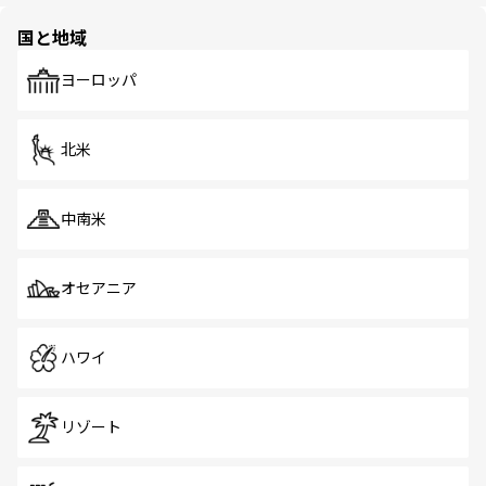
園や自然保護区など、自然が調和した近代的な景観と文化
の多様性あふれるカラフルな町は、どこを歩いても新しい
国と地域
発見がある。さらに、治安のよさや充実した公共交通機関
も、旅行者にとっては魅力的なポイント。グルメも豊富
で、ホーカーズは地元の風情を楽しめる外せないスポット
ヨーロッパ
だ。訪れる人を飽きさせないシンガポールで、多様な魅力
を体感しよう。 なお、新着のシンガポール情報は
コンテン
ツ一覧
を参照してほしい。
北米
中南米
オセアニア
ハワイ
リゾート