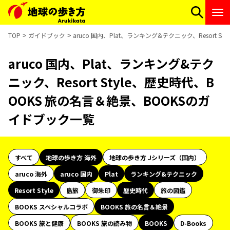
TOP
ガイドブック
aruco 国内、Plat、ランキング&テクニック、Resort
aruco 国内、Plat、ランキング&テク
ニック、Resort Style、歴史時代、B
OOKS 旅の名言＆絶景、BOOKSのガ
イドブック一覧
すべて
地球の歩き方 海外
地球の歩き方 Jシリーズ（国内）
aruco 海外
aruco 国内
Plat
ランキング&テクニック
Resort Style
島旅
御朱印
歴史時代
旅の図鑑
BOOKS スペシャルコラボ
BOOKS 旅の名言＆絶景
BOOKS 旅と健康
BOOKS 旅の読み物
BOOKS
D-Books