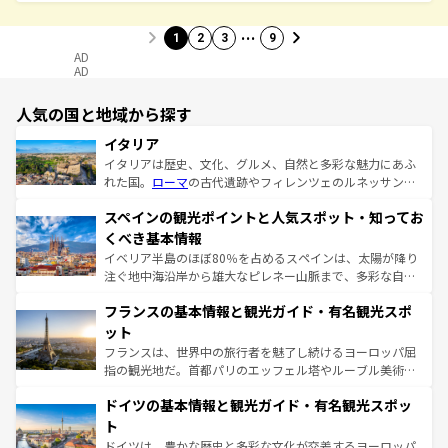
…
1
2
3
9
AD
AD
人気の国と地域から探す
イタリア
イタリアは歴史、文化、グルメ、自然と多彩な魅力にあふ
れた国。
ローマ
の古代遺跡やフィレンツェのルネッサンス
美術、ヴェネツィアの運河など、歴史あるスポットはもち
スペインの観光ポイントと人気スポット・知ってお
ろん、トスカーナの美しい田園風景やアマルフィ海岸の絶
景など、自然景観も見逃せない。観光の合間には、本場の
くべき基本情報
ピザやパスタなど、絶品のイタリア料理を堪能することも
イベリア半島のほぼ80％を占めるスペインは、太陽が降り
できる。朝目覚めてから夜眠るまで、すべての瞬間を楽し
注ぐ地中海沿岸から雄大なピレネー山脈まで、多彩な自然
ませてくれるイタリアで、忘れられない旅をしてみよう！
と文化が詰まったヨーロッパ屈指の旅行先だ。多様な地域
なお、新着のイタリア情報は
コンテンツ一覧
を参照してほ
フランスの基本情報と観光ガイド・有名観光スポ
文化が根付くこの国では、情熱的なフラメンコ、熱気あふ
しい。
れる闘牛、そして美味しいタパスが生活の一部となってい
ット
る。首都マドリードの洗練された雰囲気や、バルセロナの
フランスは、世界中の旅行者を魅了し続けるヨーロッパ屈
アートに溢れた街角から、地方では古代ローマ遺跡や中世
指の観光地だ。首都パリのエッフェル塔やルーブル美術館
の城塞都市、穏やかなビーチリゾートまで多彩な表情を見
といった象徴的なスポットから、田舎町の古風な美しさま
せる。地方によって風土や気候が異なるスペインはその個
ドイツの基本情報と観光ガイド・有名観光スポッ
で、幅広い魅力が詰まっている。華麗な宮殿、歴史的な大
性で訪れる人を魅了する。 なお、新着のスペイン情報は
コ
聖堂、美しいビーチ、そして豊かな自然が、訪れる者を心
ト
ンテンツ一覧
を参照してほしい。
から魅了する。また、フランスは美食の国としても知ら
ドイツは、豊かな歴史と多彩な文化が交差するヨーロッパ