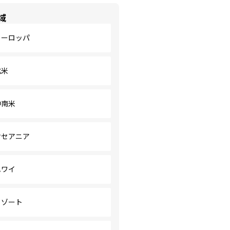
域
ヨーロッパ
北米
中南米
オセアニア
ハワイ
リゾート