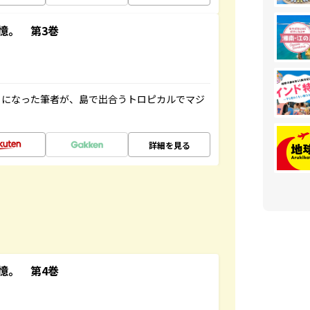
憶。 第3巻
とになった筆者が、島で出合うトロピカルでマジ
詳細を見る
憶。 第4巻