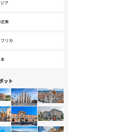
アジア
中近東
アフリカ
日本
ポット