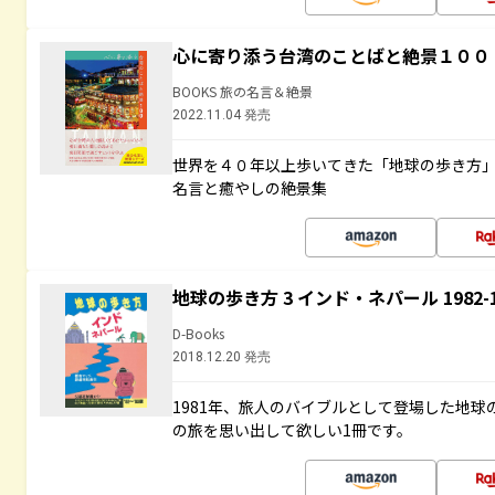
心に寄り添う台湾のことばと絶景１００
BOOKS 旅の名言＆絶景
2022.11.04 発売
世界を４０年以上歩いてきた「地球の歩き方
名言と癒やしの絶景集
地球の歩き方 3 インド・ネパール 1982
D-Books
2018.12.20 発売
1981年、旅人のバイブルとして登場した地
の旅を思い出して欲しい1冊です。