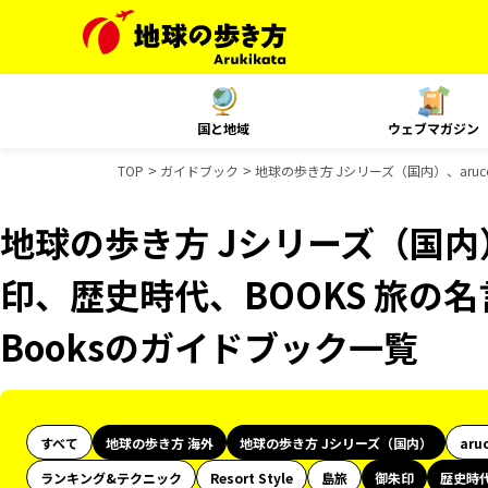
国と地域
ウェブマガジン
TOP
ガイドブック
地球の歩き方 Jシリーズ（国内）、aruc
地球の歩き方 Jシリーズ（国内）
印、歴史時代、BOOKS 旅の名
Booksのガイドブック一覧
すべて
地球の歩き方 海外
地球の歩き方 Jシリーズ（国内）
aru
ランキング&テクニック
Resort Style
島旅
御朱印
歴史時