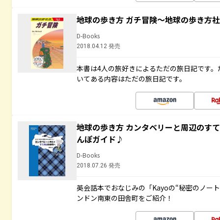
地球の歩き方 ガチ冒険～地球の歩き方
D-Books
2018.04.12 発売
本書は4人の旅好きによるただの旅日記です。
いてある内容はただの旅日記です。
地球の歩き方 カンタベリーと周辺のす
んぽガイド♪
D-Books
2018.07.26 発売
英会話本でおなじみの「Kayoの“秘密のノー
ンドン南東の田舎町をご紹介！