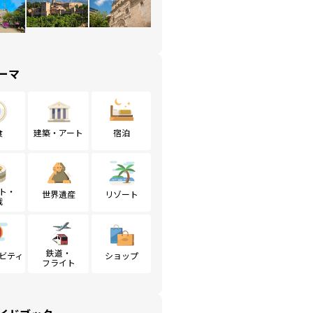
ーマ
食
建築・アート
宿泊
ト・
世界遺産
リゾート
戦
鉄道・
ビティ
ショップ
フライト