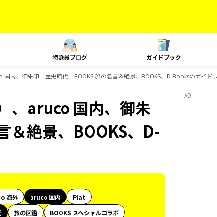
特派員ブログ
ガイドブック
o 国内、御朱印、歴史時代、BOOKS 旅の名言＆絶景、BOOKS、D-Booksのガイ
AD
、aruco 国内、御朱
言＆絶景、BOOKS、D-
co 海外
aruco 国内
Plat
代
旅の図鑑
BOOKS スペシャルコラボ