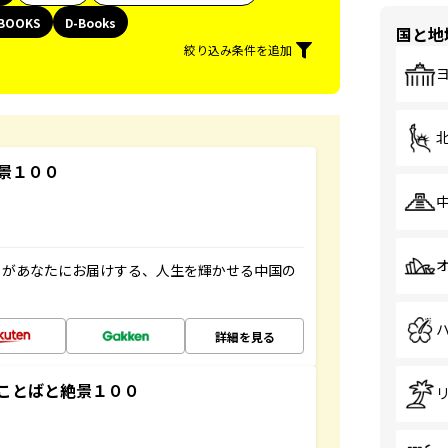
BOOKS
D-Books
国と地
絞り込み条件を追加
景１００
」があなたにお届けする、人生を輝かせる中国の
詳細を見る
ことばと絶景１００