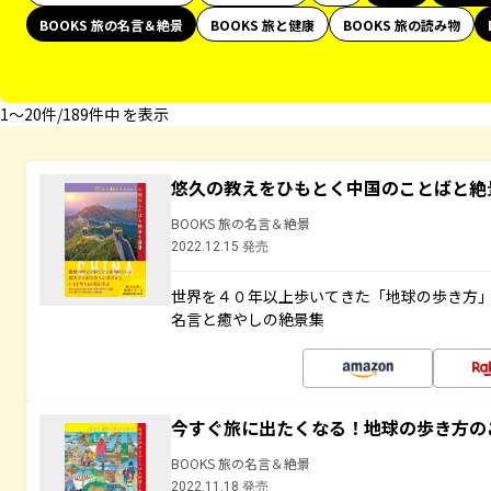
BOOKS 旅の名言＆絶景
BOOKS 旅と健康
BOOKS 旅の読み物
1〜20件/189件中 を表示
悠久の教えをひもとく中国のことばと絶
BOOKS 旅の名言＆絶景
2022.12.15 発売
世界を４０年以上歩いてきた「地球の歩き方
名言と癒やしの絶景集
今すぐ旅に出たくなる！地球の歩き方の
BOOKS 旅の名言＆絶景
2022.11.18 発売