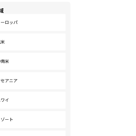
域
ヨーロッパ
北米
中南米
オセアニア
ハワイ
リゾート