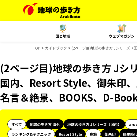
国と地域
ウェブマガジン
TOP
ガイドブック
(2ページ目)地球の歩き方 Jシリーズ（国内
(2ページ目)地球の歩き方 Jシリ
国内、Resort Style、御朱
名言＆絶景、BOOKS、D-Bo
すべて
地球の歩き方 海外
地球の歩き方 Jシリーズ（国内）
aru
ランキング&テクニック
Resort Style
島旅
御朱印
歴史時