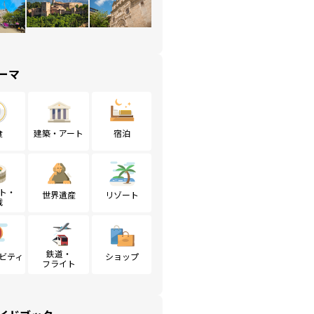
ーマ
食
建築・アート
宿泊
ト・
世界遺産
リゾート
戦
鉄道・
ビティ
ショップ
フライト