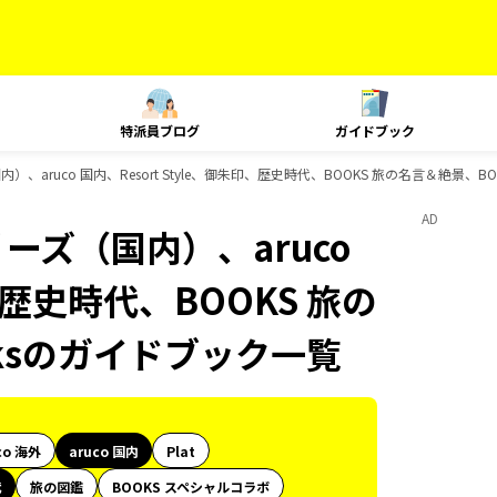
特派員ブログ
ガイドブック
）、aruco 国内、Resort Style、御朱印、歴史時代、BOOKS 旅の名言＆絶景、B
AD
ーズ（国内）、aruco
印、歴史時代、BOOKS 旅の
oksのガイドブック一覧
co 海外
aruco 国内
Plat
代
旅の図鑑
BOOKS スペシャルコラボ