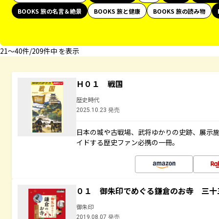
BOOKS 旅の名言＆絶景
BOOKS 旅と健康
BOOKS 旅の読み物
21〜40件/209件中 を表示
Ｈ０１ 戦国
歴史時代
2025.10.23 発売
日本の城や古戦場、武将ゆかりの史跡、展示
イドする歴史ファン必携の一冊。
０１ 御朱印でめぐる鎌倉のお寺 三十
御朱印
2019.08.07 発売