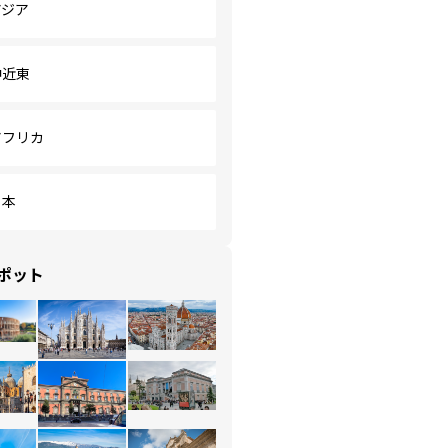
アジア
中近東
アフリカ
日本
ポット