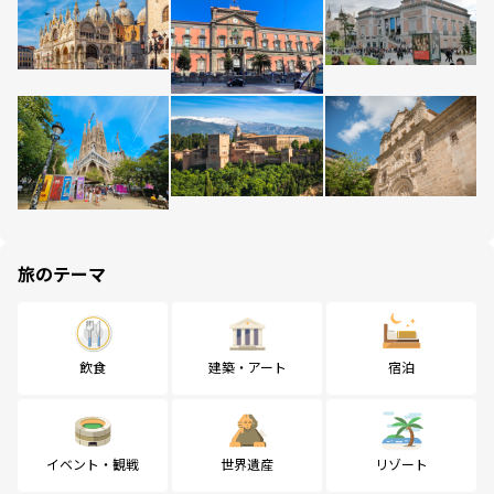
旅のテーマ
飲食
建築・アート
宿泊
イベント・観戦
世界遺産
リゾート