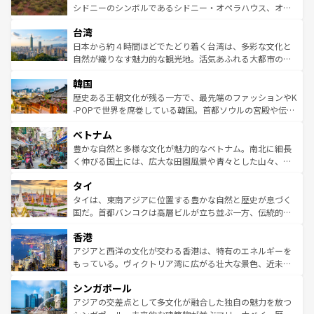
しみながら、その多様性と豊かな歴史を感じることができ
おすすめ。エメラルドグリーンに輝く海をはじめ、豊かな
シドニーのシンボルであるシドニー・オペラハウス、オー
るだろう。車でのロードトリップや列車の旅も、アメリカ
文化や歴史が息づいている。「アロハスピリット」と呼ば
ストラリア東海岸北部に広がる大サンゴ礁地帯グレートバ
ならではの贅沢な旅のスタイルだ。 なお、新着のアメリカ
台湾
れるおもてなしの心で訪れる人々を迎えてくれるハワイの
リアリーフや大陸中央部にそびえるウルル（エアーズロッ
情報は
コンテンツ一覧
を参照してほしい。
人々、おいしいローカルフードやハワイアンミュージッ
ク）、タスマニアの美しい原生林やケアンズの熱帯雨林な
日本から約４時間ほどでたどり着く台湾は、多彩な文化と
ク、伝統的なフラダンスなど、すべてがハワイの魅力を彩
ど、見どころがたくさん。また、カフェやワイン、オージ
自然が織りなす魅力的な観光地。活気あふれる大都市の台
っている。訪れるたびに新しい発見と感動が待っているハ
ービーフなどの食文化も豊かで、美味しいものであふれて
北やノスタルジックな町並みが人気な九份（ジォウフェ
ワイを、存分に味わってほしい。 なお、新着のハワイ情報
韓国
いる。アクティビティも充実しており、サーフィンやダイ
ン）、静ひつな山岳地帯である台湾東部など、都市の喧騒
は
コンテンツ一覧
を参照してほしい。
ビング、ハイキングなど、アウトドア好きにはたまらな
と山間の静けさが共存しており、訪れる人に新しい発見と
歴史ある王朝文化が残る一方で、最先端のファッションやK
い。オーストラリアの多彩な魅力を存分に味わいつくそ
驚きをもたらしてくれる。また、奥深い台湾の食文化も魅
-POPで世界を席巻している韓国。首都ソウルの宮殿や伝統
う。 なお、新着のオーストラリア情報は
コンテンツ一覧
を
力で、夜市などの屋台グルメから高級料理、ヘルシーで美
家屋が並ぶエリアでは韓国の歴史と文化に浸ることがで
参照してほしい。
ベトナム
容にもいいと評判のスイーツなど、バラエティ豊かな料理
き、地方に足を延ばせば四季折々の自然美を楽しむことが
が味わえる。 なお、新着の台湾情報は
コンテンツ一覧
を参
できる。そして、キムチや焼肉、絶品のストリートフード
豊かな自然と多様な文化が魅力的なベトナム。南北に細長
照してほしい。
まで、さまざまな韓国料理が待っている。夜には、韓国な
く伸びる国土には、広大な田園風景や青々とした山々、世
らではのナイトライフも堪能できる。あたたかいホスピタ
界遺産に登録された壮大な自然景観が点在し、都市部では
タイ
リティに包まれながら、韓国の多彩な魅力を心ゆくまで味
急速な発展と共に伝統が息づく。ハノイの古い町並みやホ
わってみてほしい。 なお、新着の韓国情報は
コンテンツ一
ーチミン市のフランス統治時代の建物も、独特の雰囲気を
タイは、東南アジアに位置する豊かな自然と歴史が息づく
覧
を参照してほしい。
醸し出している。また、バラエティの豊かさとおいしさで
国だ。首都バンコクは高層ビルが立ち並ぶ一方、伝統的な
世界中の食通を魅了してやまないベトナム料理も魅力のひ
寺院や市場がいたるところに点在し、古きよき文化と現代
香港
とつ。フォーやバインミー、ベトナムコーヒーなどは、ぜ
の活気が交差している。北部ではチェンマイなどの山岳地
ひ現地で味わいたい。どの地域を訪れてもあたたかい人々
帯で自然と触れ合い、南部ではプーケットやクラビの美し
アジアと西洋の文化が交わる香港は、特有のエネルギーを
が旅行者を迎えてくれるので、きっと忘れられない旅にな
いビーチでリゾート気分を楽しむことができる。タイ料理
もっている。ヴィクトリア湾に広がる壮大な景色、近未来
るはずだ。 なお、新着のベトナム情報は
コンテンツ一覧
を
は世界的に有名で、屋台から高級レストランまで味覚を刺
的なアートスポット、そして歴史と現代が融合した町並
参照してほしい。
シンガポール
激する。気候は一年中温暖で、どの季節にも異なる楽しみ
み、どこを訪れても感動するはず。観光スポットが密集し
が待っている。親しみやすいタイの人々、仏教を中心とし
ており、効率よく見どころを回れるのも魅力。息をのむよ
アジアの交差点として多文化が融合した独自の魅力を放つ
た文化、そして多様な観光資源が、訪れる旅人を魅了し続
うな絶景から文化的な体験まで、香港を存分に楽しみ尽く