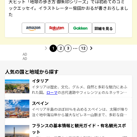
大ヒット「地球の歩き方 御朱印シリーズ」では初めてのコミ
ックエッセイ。イラストレーター柴田かおるが書きおろしまし
た
詳細を見る
…
1
2
3
12
AD
AD
人気の国と地域から探す
イタリア
イタリアは歴史、文化、グルメ、自然と多彩な魅力にあふ
れた国。
ローマ
の古代遺跡やフィレンツェのルネッサンス
美術、ヴェネツィアの運河など、歴史あるスポットはもち
スペイン
ろん、トスカーナの美しい田園風景やアマルフィ海岸の絶
景など、自然景観も見逃せない。観光の合間には、本場の
イベリア半島のほぼ80％を占めるスペインは、太陽が降り
ピザやパスタなど、絶品のイタリア料理を堪能することも
注ぐ地中海沿岸から雄大なピレネー山脈まで、多彩な自然
できる。朝目覚めてから夜眠るまで、すべての瞬間を楽し
と文化が詰まったヨーロッパ屈指の旅行先だ。多様な地域
フランスの基本情報と観光ガイド・有名観光スポ
ませてくれるイタリアで、忘れられない旅をしてみよう！
文化が根付くこの国では、情熱的なフラメンコ、熱気あふ
なお、新着のイタリア情報は
コンテンツ一覧
を参照してほ
れる闘牛、そして美味しいタパスが生活の一部となってい
ット
しい。
る。首都マドリードの洗練された雰囲気や、バルセロナの