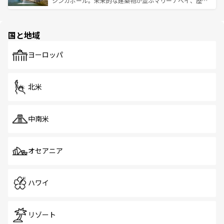
シンガポール。未来的な建築物が並ぶマリーナベイ、歴史
ける。 なお、新着のタイ情報は
コンテンツ一覧
を参照して
そう。 なお、新着の香港情報は
コンテンツ一覧
を参照して
と伝統を感じられるエスニックタウン、多数の緑豊かな公
ほしい。
ほしい。
園や自然保護区など、自然が調和した近代的な景観と文化
の多様性あふれるカラフルな町は、どこを歩いても新しい
国と地域
発見がある。さらに、治安のよさや充実した公共交通機関
も、旅行者にとっては魅力的なポイント。グルメも豊富
で、ホーカーズは地元の風情を楽しめる外せないスポット
ヨーロッパ
だ。訪れる人を飽きさせないシンガポールで、多様な魅力
を体感しよう。 なお、新着のシンガポール情報は
コンテン
ツ一覧
を参照してほしい。
北米
中南米
オセアニア
ハワイ
リゾート