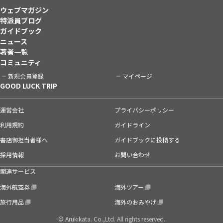
ウェブマガジン
特派員ブログ
ガイドブック
ニュース
著者一覧
コミュニティ
新規会員登録
マイページ
GOOD LUCK TRIP
運営会社
プライバシーポリシー
利用規約
ガイドライン
書店御担当者様へ
ガイドブックに投稿する
採用情報
お問い合わせ
関連サービス
海外航空券
海外ツアー
旅行用品
海外のおみやげ
© Arukikata. Co.,Ltd. All rights reserved.