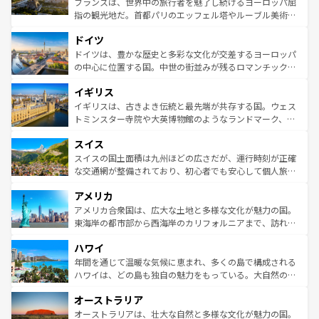
フランスは、世界中の旅行者を魅了し続けるヨーロッパ屈
アートに溢れた街角から、地方では古代ローマ遺跡や中世
指の観光地だ。首都パリのエッフェル塔やルーブル美術館
の城塞都市、穏やかなビーチリゾートまで多彩な表情を見
といった象徴的なスポットから、田舎町の古風な美しさま
せる。地方によって風土や気候が異なるスペインはその個
ドイツ
で、幅広い魅力が詰まっている。華麗な宮殿、歴史的な大
性で訪れる人を魅了する。 なお、新着のスペイン情報は
コ
聖堂、美しいビーチ、そして豊かな自然が、訪れる者を心
ドイツは、豊かな歴史と多彩な文化が交差するヨーロッパ
ンテンツ一覧
を参照してほしい。
から魅了する。また、フランスは美食の国としても知ら
の中心に位置する国。中世の街並みが残るロマンチック街
れ、フランス料理はユネスコ無形文化遺産にも登録されて
道から、未来を先取りするようなモダンな都市まで多様な
イギリス
いる。シャンパンの発祥地であるランス、プロヴァンスの
顔を持つこの国は、どこを歩いても飽きることがない。ベ
香り高いラベンダー畑など、多彩な楽しみ方が可能だ。さ
ルリンの文化的活気、バイエルン州のアルプスの絶景、そ
イギリスは、古きよき伝統と最先端が共存する国。ウェス
らに、パリ以外の地域にも魅力が溢れており、どの街角に
してライン川沿いのワイン畑といった風景は必見。ビール
トミンスター寺院や大英博物館のようなランドマーク、歴
も豊かな歴史と文化が息づいている。パリ以外の個性あふ
とソーセージを味わいながら地元の人と過ごす楽しい時間
史ある大学都市、美しい丘陵地帯や牧歌的な風景など、エ
れる地方に足を運ぶとそれぞれで全く異なる文化を体験で
スイス
は、お酒好きな人にはぜひ体験してほしい。 なお、新着の
リアごとに異なる魅力がある。また、優雅なアフタヌーン
きるだろう。 なお、新着のフランス情報は
コンテンツ一覧
ドイツ情報は
コンテンツ一覧
を参照してほしい。
ティー、ビール好きにはたまらない英国パブ、サッカー観
スイスの国土面積は九州ほどの広さだが、運行時刻が正確
を参照してほしい。
戦など、本場だからこそできる体験も豊富。イギリスを旅
な交通網が整備されており、初心者でも安心して個人旅行
して楽しみつくそう。 なお、新着のイギリス情報は
コンテ
を楽しめる。日本同様に時刻表どおりの旅が可能だ。中世
アメリカ
ンツ一覧
を参照してほしい。
の建物がそのまま残る町や、スイスならではのユニークな
博物館もあり、アルプス観光だけでなく町歩きも満喫する
アメリカ合衆国は、広大な土地と多様な文化が魅力の国。
ことができる。国民の所得が高いため物価も高いが、旅行
東海岸の都市部から西海岸のカリフォルニアまで、訪れる
者向けの交通パス提供のサービスもあり、うまく活用すれ
場所ごとに異なる風景と体験が待っている。ニューヨーク
ハワイ
ば市内交通費無料で観光を楽しむこともできる。 なお、新
のような巨大都市は、観光、ショッピング、エンターテイ
着のスイス情報は
コンテンツ一覧
を参照してほしい。
ンメントが詰まった刺激的なスポットだ。一方、アメリカ
年間を通じて温暖な気候に恵まれ、多くの島で構成される
西部には大自然が広がり、グランドキャニオンやイエロー
ハワイは、どの島も独自の魅力をもっている。大自然の神
ストーン国立公園といった絶景が堪能できる。さらに、南
秘を感じたいなら、火山が生み出した壮大な景観を誇るハ
オーストラリア
部のニューオーリンズでは、音楽と美食が融合した独特の
ワイ島は見逃せない。また、定番の観光地といえばオアフ
文化が魅力。旅行者はアメリカの各地域で異なる魅力を楽
島だが、静かな自然を求めるならマウイ島やカウアイ島が
オーストラリアは、壮大な自然と多様な文化が魅力の国。