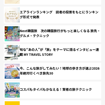
エアラインランキング 読者の投票をもとにランキン
グ形式で発表
Next韓国旅 次の韓国旅行がもっと楽しくなる 旅先・
グルメ・テクニック
旬な“あの人”が「旅」をテーマに語るインタビュー連
載 MY TRAVEL STORY
今、こんな旅がしてみたい！地球の歩き方が選ぶ2026
年絶対行くべき旅先30
コスパもタイパもかなえる！賢者の旅テクニック