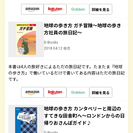
詳細を見る
地球の歩き方 ガチ冒険～地球の歩き
方社員の旅日記～
D-Books
2018.04.12 発売
本書は4人の旅好きによるただの旅日記です。たまたま『地球
の歩き方』で働いているだけで書いてある内容はただの旅日記
です。
詳細を見る
地球の歩き方 カンタベリーと周辺の
すてきな田舎町へ～ロンドンからの日
帰りおさんぽガイド♪
D-Books