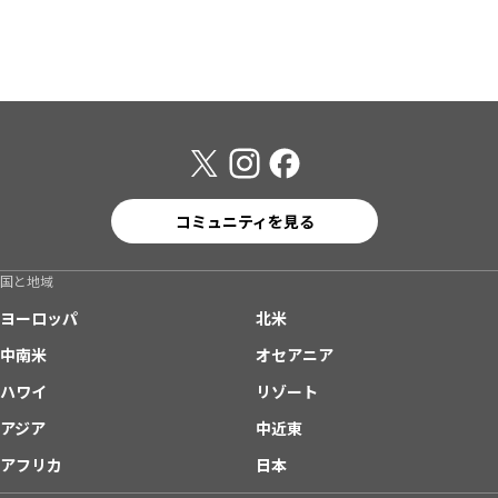
コミュニティを見る
国と地域
ヨーロッパ
北米
中南米
オセアニア
ハワイ
リゾート
アジア
中近東
アフリカ
日本