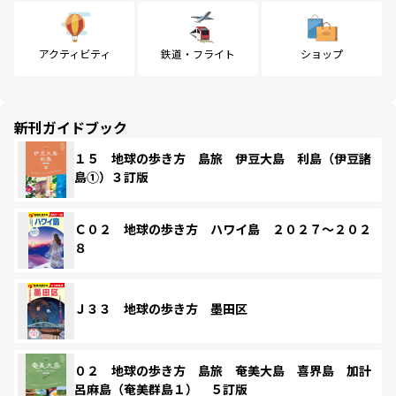
アクティビティ
鉄道・フライト
ショップ
新刊ガイドブック
１５ 地球の歩き方 島旅 伊豆大島 利島（伊豆諸
島①）３訂版
Ｃ０２ 地球の歩き方 ハワイ島 ２０２７～２０２
８
Ｊ３３ 地球の歩き方 墨田区
０２ 地球の歩き方 島旅 奄美大島 喜界島 加計
呂麻島（奄美群島１） ５訂版