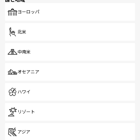
発見がある。さらに、治安のよさや充実した公共交通機関
も、旅行者にとっては魅力的なポイント。グルメも豊富
で、ホーカーズは地元の風情を楽しめる外せないスポット
ヨーロッパ
だ。訪れる人を飽きさせないシンガポールで、多様な魅力
を体感しよう。 なお、新着のシンガポール情報は
コンテン
ツ一覧
を参照してほしい。
北米
中南米
オセアニア
ハワイ
リゾート
アジア