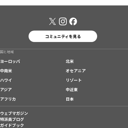
コミュニティを見る
国と地域
ヨーロッパ
北米
中南米
オセアニア
ハワイ
リゾート
アジア
中近東
アフリカ
日本
ウェブマガジン
特派員ブログ
ガイドブック