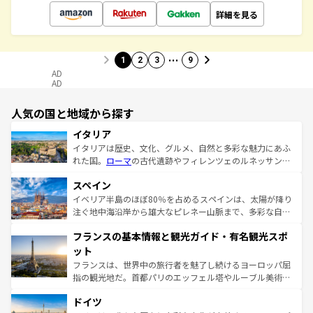
詳細を見る
…
1
2
3
9
AD
AD
人気の国と地域から探す
イタリア
イタリアは歴史、文化、グルメ、自然と多彩な魅力にあふ
れた国。
ローマ
の古代遺跡やフィレンツェのルネッサンス
美術、ヴェネツィアの運河など、歴史あるスポットはもち
スペイン
ろん、トスカーナの美しい田園風景やアマルフィ海岸の絶
景など、自然景観も見逃せない。観光の合間には、本場の
イベリア半島のほぼ80％を占めるスペインは、太陽が降り
ピザやパスタなど、絶品のイタリア料理を堪能することも
注ぐ地中海沿岸から雄大なピレネー山脈まで、多彩な自然
できる。朝目覚めてから夜眠るまで、すべての瞬間を楽し
と文化が詰まったヨーロッパ屈指の旅行先だ。多様な地域
フランスの基本情報と観光ガイド・有名観光スポ
ませてくれるイタリアで、忘れられない旅をしてみよう！
文化が根付くこの国では、情熱的なフラメンコ、熱気あふ
なお、新着のイタリア情報は
コンテンツ一覧
を参照してほ
れる闘牛、そして美味しいタパスが生活の一部となってい
ット
しい。
る。首都マドリードの洗練された雰囲気や、バルセロナの
フランスは、世界中の旅行者を魅了し続けるヨーロッパ屈
アートに溢れた街角から、地方では古代ローマ遺跡や中世
指の観光地だ。首都パリのエッフェル塔やルーブル美術館
の城塞都市、穏やかなビーチリゾートまで多彩な表情を見
といった象徴的なスポットから、田舎町の古風な美しさま
せる。地方によって風土や気候が異なるスペインはその個
ドイツ
で、幅広い魅力が詰まっている。華麗な宮殿、歴史的な大
性で訪れる人を魅了する。 なお、新着のスペイン情報は
コ