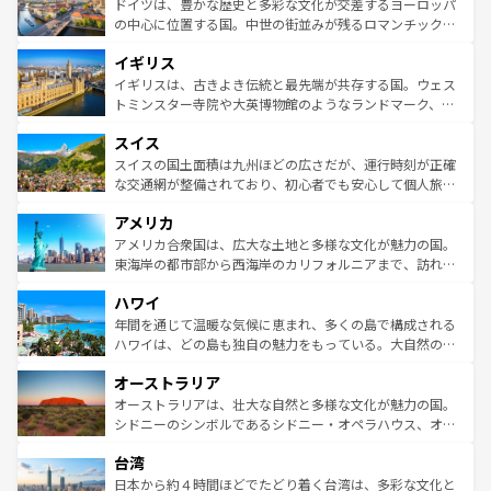
聖堂、美しいビーチ、そして豊かな自然が、訪れる者を心
ドイツは、豊かな歴史と多彩な文化が交差するヨーロッパ
ンテンツ一覧
を参照してほしい。
から魅了する。また、フランスは美食の国としても知ら
の中心に位置する国。中世の街並みが残るロマンチック街
れ、フランス料理はユネスコ無形文化遺産にも登録されて
道から、未来を先取りするようなモダンな都市まで多様な
イギリス
いる。シャンパンの発祥地であるランス、プロヴァンスの
顔を持つこの国は、どこを歩いても飽きることがない。ベ
香り高いラベンダー畑など、多彩な楽しみ方が可能だ。さ
ルリンの文化的活気、バイエルン州のアルプスの絶景、そ
イギリスは、古きよき伝統と最先端が共存する国。ウェス
らに、パリ以外の地域にも魅力が溢れており、どの街角に
してライン川沿いのワイン畑といった風景は必見。ビール
トミンスター寺院や大英博物館のようなランドマーク、歴
も豊かな歴史と文化が息づいている。パリ以外の個性あふ
とソーセージを味わいながら地元の人と過ごす楽しい時間
史ある大学都市、美しい丘陵地帯や牧歌的な風景など、エ
れる地方に足を運ぶとそれぞれで全く異なる文化を体験で
スイス
は、お酒好きな人にはぜひ体験してほしい。 なお、新着の
リアごとに異なる魅力がある。また、優雅なアフタヌーン
きるだろう。 なお、新着のフランス情報は
コンテンツ一覧
ドイツ情報は
コンテンツ一覧
を参照してほしい。
ティー、ビール好きにはたまらない英国パブ、サッカー観
スイスの国土面積は九州ほどの広さだが、運行時刻が正確
を参照してほしい。
戦など、本場だからこそできる体験も豊富。イギリスを旅
な交通網が整備されており、初心者でも安心して個人旅行
して楽しみつくそう。 なお、新着のイギリス情報は
コンテ
を楽しめる。日本同様に時刻表どおりの旅が可能だ。中世
アメリカ
ンツ一覧
を参照してほしい。
の建物がそのまま残る町や、スイスならではのユニークな
博物館もあり、アルプス観光だけでなく町歩きも満喫する
アメリカ合衆国は、広大な土地と多様な文化が魅力の国。
ことができる。国民の所得が高いため物価も高いが、旅行
東海岸の都市部から西海岸のカリフォルニアまで、訪れる
者向けの交通パス提供のサービスもあり、うまく活用すれ
場所ごとに異なる風景と体験が待っている。ニューヨーク
ハワイ
ば市内交通費無料で観光を楽しむこともできる。 なお、新
のような巨大都市は、観光、ショッピング、エンターテイ
着のスイス情報は
コンテンツ一覧
を参照してほしい。
ンメントが詰まった刺激的なスポットだ。一方、アメリカ
年間を通じて温暖な気候に恵まれ、多くの島で構成される
西部には大自然が広がり、グランドキャニオンやイエロー
ハワイは、どの島も独自の魅力をもっている。大自然の神
ストーン国立公園といった絶景が堪能できる。さらに、南
秘を感じたいなら、火山が生み出した壮大な景観を誇るハ
オーストラリア
部のニューオーリンズでは、音楽と美食が融合した独特の
ワイ島は見逃せない。また、定番の観光地といえばオアフ
文化が魅力。旅行者はアメリカの各地域で異なる魅力を楽
島だが、静かな自然を求めるならマウイ島やカウアイ島が
オーストラリアは、壮大な自然と多様な文化が魅力の国。
しみながら、その多様性と豊かな歴史を感じることができ
おすすめ。エメラルドグリーンに輝く海をはじめ、豊かな
シドニーのシンボルであるシドニー・オペラハウス、オー
るだろう。車でのロードトリップや列車の旅も、アメリカ
文化や歴史が息づいている。「アロハスピリット」と呼ば
ストラリア東海岸北部に広がる大サンゴ礁地帯グレートバ
ならではの贅沢な旅のスタイルだ。 なお、新着のアメリカ
台湾
れるおもてなしの心で訪れる人々を迎えてくれるハワイの
リアリーフや大陸中央部にそびえるウルル（エアーズロッ
情報は
コンテンツ一覧
を参照してほしい。
人々、おいしいローカルフードやハワイアンミュージッ
ク）、タスマニアの美しい原生林やケアンズの熱帯雨林な
日本から約４時間ほどでたどり着く台湾は、多彩な文化と