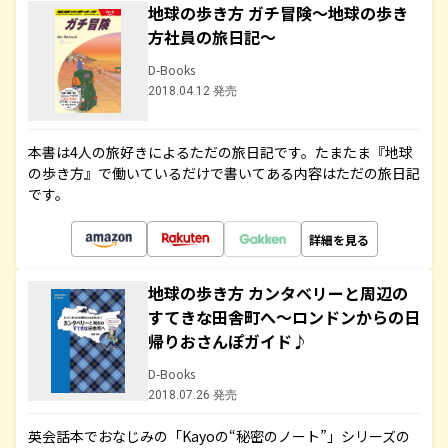
地球の歩き方 ガチ冒険～地球の歩き
方社員の旅日記～
D-Books
2018.04.12 発売
本書は4人の旅好きによるただの旅日記です。たまたま『地球
の歩き方』で働いているだけで書いてある内容はただの旅日記
です。
詳細を見る
地球の歩き方 カンタベリーと周辺の
すてきな田舎町へ～ロンドンからの日
帰りおさんぽガイド♪
D-Books
2018.07.26 発売
英会話本でおなじみの「Kayoの“秘密のノート”」シリーズの