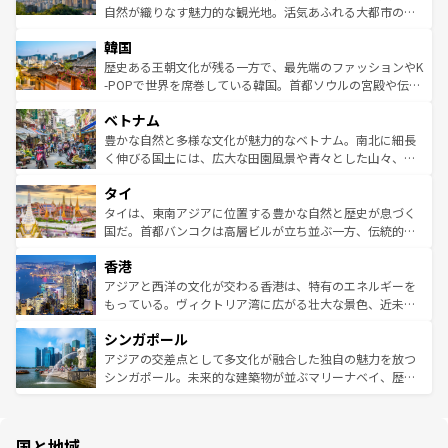
ク、伝統的なフラダンスなど、すべてがハワイの魅力を彩
ど、見どころがたくさん。また、カフェやワイン、オージ
自然が織りなす魅力的な観光地。活気あふれる大都市の台
っている。訪れるたびに新しい発見と感動が待っているハ
ービーフなどの食文化も豊かで、美味しいものであふれて
北やノスタルジックな町並みが人気な九份（ジォウフェ
ワイを、存分に味わってほしい。 なお、新着のハワイ情報
韓国
いる。アクティビティも充実しており、サーフィンやダイ
ン）、静ひつな山岳地帯である台湾東部など、都市の喧騒
は
コンテンツ一覧
を参照してほしい。
ビング、ハイキングなど、アウトドア好きにはたまらな
と山間の静けさが共存しており、訪れる人に新しい発見と
歴史ある王朝文化が残る一方で、最先端のファッションやK
い。オーストラリアの多彩な魅力を存分に味わいつくそ
驚きをもたらしてくれる。また、奥深い台湾の食文化も魅
-POPで世界を席巻している韓国。首都ソウルの宮殿や伝統
う。 なお、新着のオーストラリア情報は
コンテンツ一覧
を
力で、夜市などの屋台グルメから高級料理、ヘルシーで美
家屋が並ぶエリアでは韓国の歴史と文化に浸ることがで
参照してほしい。
ベトナム
容にもいいと評判のスイーツなど、バラエティ豊かな料理
き、地方に足を延ばせば四季折々の自然美を楽しむことが
が味わえる。 なお、新着の台湾情報は
コンテンツ一覧
を参
できる。そして、キムチや焼肉、絶品のストリートフード
豊かな自然と多様な文化が魅力的なベトナム。南北に細長
照してほしい。
まで、さまざまな韓国料理が待っている。夜には、韓国な
く伸びる国土には、広大な田園風景や青々とした山々、世
らではのナイトライフも堪能できる。あたたかいホスピタ
界遺産に登録された壮大な自然景観が点在し、都市部では
タイ
リティに包まれながら、韓国の多彩な魅力を心ゆくまで味
急速な発展と共に伝統が息づく。ハノイの古い町並みやホ
わってみてほしい。 なお、新着の韓国情報は
コンテンツ一
ーチミン市のフランス統治時代の建物も、独特の雰囲気を
タイは、東南アジアに位置する豊かな自然と歴史が息づく
覧
を参照してほしい。
醸し出している。また、バラエティの豊かさとおいしさで
国だ。首都バンコクは高層ビルが立ち並ぶ一方、伝統的な
世界中の食通を魅了してやまないベトナム料理も魅力のひ
寺院や市場がいたるところに点在し、古きよき文化と現代
香港
とつ。フォーやバインミー、ベトナムコーヒーなどは、ぜ
の活気が交差している。北部ではチェンマイなどの山岳地
ひ現地で味わいたい。どの地域を訪れてもあたたかい人々
帯で自然と触れ合い、南部ではプーケットやクラビの美し
アジアと西洋の文化が交わる香港は、特有のエネルギーを
が旅行者を迎えてくれるので、きっと忘れられない旅にな
いビーチでリゾート気分を楽しむことができる。タイ料理
もっている。ヴィクトリア湾に広がる壮大な景色、近未来
るはずだ。 なお、新着のベトナム情報は
コンテンツ一覧
を
は世界的に有名で、屋台から高級レストランまで味覚を刺
的なアートスポット、そして歴史と現代が融合した町並
参照してほしい。
シンガポール
激する。気候は一年中温暖で、どの季節にも異なる楽しみ
み、どこを訪れても感動するはず。観光スポットが密集し
が待っている。親しみやすいタイの人々、仏教を中心とし
ており、効率よく見どころを回れるのも魅力。息をのむよ
アジアの交差点として多文化が融合した独自の魅力を放つ
た文化、そして多様な観光資源が、訪れる旅人を魅了し続
うな絶景から文化的な体験まで、香港を存分に楽しみ尽く
シンガポール。未来的な建築物が並ぶマリーナベイ、歴史
ける。 なお、新着のタイ情報は
コンテンツ一覧
を参照して
そう。 なお、新着の香港情報は
コンテンツ一覧
を参照して
と伝統を感じられるエスニックタウン、多数の緑豊かな公
ほしい。
ほしい。
園や自然保護区など、自然が調和した近代的な景観と文化
の多様性あふれるカラフルな町は、どこを歩いても新しい
国と地域