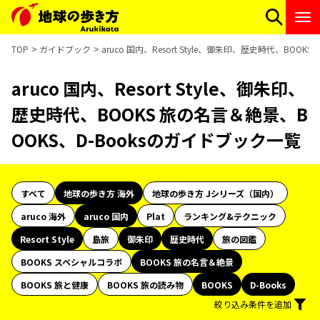
TOP
ガイドブック
aruco 国内、Resort Style、御朱印、歴史時代、BOO
aruco 国内、Resort Style、御朱印、
歴史時代、BOOKS 旅の名言＆絶景、B
OOKS、D-Booksのガイドブック一覧
すべて
地球の歩き方 海外
地球の歩き方 Jシリーズ（国内）
aruco 海外
aruco 国内
Plat
ランキング&テクニック
Resort Style
島旅
御朱印
歴史時代
旅の図鑑
BOOKS スペシャルコラボ
BOOKS 旅の名言＆絶景
BOOKS 旅と健康
BOOKS 旅の読み物
BOOKS
D-Books
絞り込み条件を追加