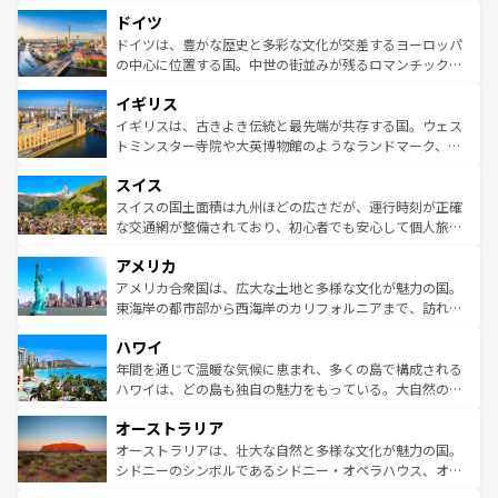
といった象徴的なスポットから、田舎町の古風な美しさま
せる。地方によって風土や気候が異なるスペインはその個
ドイツ
で、幅広い魅力が詰まっている。華麗な宮殿、歴史的な大
性で訪れる人を魅了する。 なお、新着のスペイン情報は
コ
聖堂、美しいビーチ、そして豊かな自然が、訪れる者を心
ドイツは、豊かな歴史と多彩な文化が交差するヨーロッパ
ンテンツ一覧
を参照してほしい。
から魅了する。また、フランスは美食の国としても知ら
の中心に位置する国。中世の街並みが残るロマンチック街
れ、フランス料理はユネスコ無形文化遺産にも登録されて
道から、未来を先取りするようなモダンな都市まで多様な
イギリス
いる。シャンパンの発祥地であるランス、プロヴァンスの
顔を持つこの国は、どこを歩いても飽きることがない。ベ
香り高いラベンダー畑など、多彩な楽しみ方が可能だ。さ
ルリンの文化的活気、バイエルン州のアルプスの絶景、そ
イギリスは、古きよき伝統と最先端が共存する国。ウェス
らに、パリ以外の地域にも魅力が溢れており、どの街角に
してライン川沿いのワイン畑といった風景は必見。ビール
トミンスター寺院や大英博物館のようなランドマーク、歴
も豊かな歴史と文化が息づいている。パリ以外の個性あふ
とソーセージを味わいながら地元の人と過ごす楽しい時間
史ある大学都市、美しい丘陵地帯や牧歌的な風景など、エ
れる地方に足を運ぶとそれぞれで全く異なる文化を体験で
スイス
は、お酒好きな人にはぜひ体験してほしい。 なお、新着の
リアごとに異なる魅力がある。また、優雅なアフタヌーン
きるだろう。 なお、新着のフランス情報は
コンテンツ一覧
ドイツ情報は
コンテンツ一覧
を参照してほしい。
ティー、ビール好きにはたまらない英国パブ、サッカー観
スイスの国土面積は九州ほどの広さだが、運行時刻が正確
を参照してほしい。
戦など、本場だからこそできる体験も豊富。イギリスを旅
な交通網が整備されており、初心者でも安心して個人旅行
して楽しみつくそう。 なお、新着のイギリス情報は
コンテ
を楽しめる。日本同様に時刻表どおりの旅が可能だ。中世
アメリカ
ンツ一覧
を参照してほしい。
の建物がそのまま残る町や、スイスならではのユニークな
博物館もあり、アルプス観光だけでなく町歩きも満喫する
アメリカ合衆国は、広大な土地と多様な文化が魅力の国。
ことができる。国民の所得が高いため物価も高いが、旅行
東海岸の都市部から西海岸のカリフォルニアまで、訪れる
者向けの交通パス提供のサービスもあり、うまく活用すれ
場所ごとに異なる風景と体験が待っている。ニューヨーク
ハワイ
ば市内交通費無料で観光を楽しむこともできる。 なお、新
のような巨大都市は、観光、ショッピング、エンターテイ
着のスイス情報は
コンテンツ一覧
を参照してほしい。
ンメントが詰まった刺激的なスポットだ。一方、アメリカ
年間を通じて温暖な気候に恵まれ、多くの島で構成される
西部には大自然が広がり、グランドキャニオンやイエロー
ハワイは、どの島も独自の魅力をもっている。大自然の神
ストーン国立公園といった絶景が堪能できる。さらに、南
秘を感じたいなら、火山が生み出した壮大な景観を誇るハ
オーストラリア
部のニューオーリンズでは、音楽と美食が融合した独特の
ワイ島は見逃せない。また、定番の観光地といえばオアフ
文化が魅力。旅行者はアメリカの各地域で異なる魅力を楽
島だが、静かな自然を求めるならマウイ島やカウアイ島が
オーストラリアは、壮大な自然と多様な文化が魅力の国。
しみながら、その多様性と豊かな歴史を感じることができ
おすすめ。エメラルドグリーンに輝く海をはじめ、豊かな
シドニーのシンボルであるシドニー・オペラハウス、オー
るだろう。車でのロードトリップや列車の旅も、アメリカ
文化や歴史が息づいている。「アロハスピリット」と呼ば
ストラリア東海岸北部に広がる大サンゴ礁地帯グレートバ