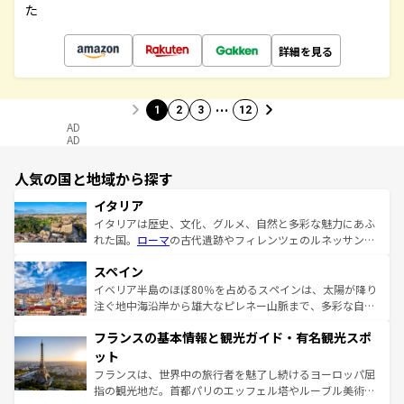
た
詳細を見る
…
1
2
3
12
AD
AD
人気の国と地域から探す
イタリア
イタリアは歴史、文化、グルメ、自然と多彩な魅力にあふ
れた国。
ローマ
の古代遺跡やフィレンツェのルネッサンス
美術、ヴェネツィアの運河など、歴史あるスポットはもち
スペイン
ろん、トスカーナの美しい田園風景やアマルフィ海岸の絶
景など、自然景観も見逃せない。観光の合間には、本場の
イベリア半島のほぼ80％を占めるスペインは、太陽が降り
ピザやパスタなど、絶品のイタリア料理を堪能することも
注ぐ地中海沿岸から雄大なピレネー山脈まで、多彩な自然
できる。朝目覚めてから夜眠るまで、すべての瞬間を楽し
と文化が詰まったヨーロッパ屈指の旅行先だ。多様な地域
フランスの基本情報と観光ガイド・有名観光スポ
ませてくれるイタリアで、忘れられない旅をしてみよう！
文化が根付くこの国では、情熱的なフラメンコ、熱気あふ
なお、新着のイタリア情報は
コンテンツ一覧
を参照してほ
れる闘牛、そして美味しいタパスが生活の一部となってい
ット
しい。
る。首都マドリードの洗練された雰囲気や、バルセロナの
フランスは、世界中の旅行者を魅了し続けるヨーロッパ屈
アートに溢れた街角から、地方では古代ローマ遺跡や中世
指の観光地だ。首都パリのエッフェル塔やルーブル美術館
の城塞都市、穏やかなビーチリゾートまで多彩な表情を見