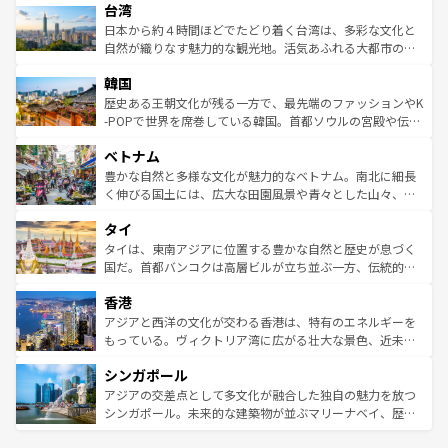
ならではの贅沢な旅のスタイルだ。 なお、新着のアメリカ
台湾
れるおもてなしの心で訪れる人々を迎えてくれるハワイの
リアリーフや大陸中央部にそびえるウルル（エアーズロッ
情報は
コンテンツ一覧
を参照してほしい。
人々、おいしいローカルフードやハワイアンミュージッ
ク）、タスマニアの美しい原生林やケアンズの熱帯雨林な
日本から約４時間ほどでたどり着く台湾は、多彩な文化と
ク、伝統的なフラダンスなど、すべてがハワイの魅力を彩
ど、見どころがたくさん。また、カフェやワイン、オージ
自然が織りなす魅力的な観光地。活気あふれる大都市の台
っている。訪れるたびに新しい発見と感動が待っているハ
ービーフなどの食文化も豊かで、美味しいものであふれて
北やノスタルジックな町並みが人気な九份（ジォウフェ
ワイを、存分に味わってほしい。 なお、新着のハワイ情報
韓国
いる。アクティビティも充実しており、サーフィンやダイ
ン）、静ひつな山岳地帯である台湾東部など、都市の喧騒
は
コンテンツ一覧
を参照してほしい。
ビング、ハイキングなど、アウトドア好きにはたまらな
と山間の静けさが共存しており、訪れる人に新しい発見と
歴史ある王朝文化が残る一方で、最先端のファッションやK
い。オーストラリアの多彩な魅力を存分に味わいつくそ
驚きをもたらしてくれる。また、奥深い台湾の食文化も魅
-POPで世界を席巻している韓国。首都ソウルの宮殿や伝統
う。 なお、新着のオーストラリア情報は
コンテンツ一覧
を
力で、夜市などの屋台グルメから高級料理、ヘルシーで美
家屋が並ぶエリアでは韓国の歴史と文化に浸ることがで
参照してほしい。
ベトナム
容にもいいと評判のスイーツなど、バラエティ豊かな料理
き、地方に足を延ばせば四季折々の自然美を楽しむことが
が味わえる。 なお、新着の台湾情報は
コンテンツ一覧
を参
できる。そして、キムチや焼肉、絶品のストリートフード
豊かな自然と多様な文化が魅力的なベトナム。南北に細長
照してほしい。
まで、さまざまな韓国料理が待っている。夜には、韓国な
く伸びる国土には、広大な田園風景や青々とした山々、世
らではのナイトライフも堪能できる。あたたかいホスピタ
界遺産に登録された壮大な自然景観が点在し、都市部では
タイ
リティに包まれながら、韓国の多彩な魅力を心ゆくまで味
急速な発展と共に伝統が息づく。ハノイの古い町並みやホ
わってみてほしい。 なお、新着の韓国情報は
コンテンツ一
ーチミン市のフランス統治時代の建物も、独特の雰囲気を
タイは、東南アジアに位置する豊かな自然と歴史が息づく
覧
を参照してほしい。
醸し出している。また、バラエティの豊かさとおいしさで
国だ。首都バンコクは高層ビルが立ち並ぶ一方、伝統的な
世界中の食通を魅了してやまないベトナム料理も魅力のひ
寺院や市場がいたるところに点在し、古きよき文化と現代
香港
とつ。フォーやバインミー、ベトナムコーヒーなどは、ぜ
の活気が交差している。北部ではチェンマイなどの山岳地
ひ現地で味わいたい。どの地域を訪れてもあたたかい人々
帯で自然と触れ合い、南部ではプーケットやクラビの美し
アジアと西洋の文化が交わる香港は、特有のエネルギーを
が旅行者を迎えてくれるので、きっと忘れられない旅にな
いビーチでリゾート気分を楽しむことができる。タイ料理
もっている。ヴィクトリア湾に広がる壮大な景色、近未来
るはずだ。 なお、新着のベトナム情報は
コンテンツ一覧
を
は世界的に有名で、屋台から高級レストランまで味覚を刺
的なアートスポット、そして歴史と現代が融合した町並
参照してほしい。
シンガポール
激する。気候は一年中温暖で、どの季節にも異なる楽しみ
み、どこを訪れても感動するはず。観光スポットが密集し
が待っている。親しみやすいタイの人々、仏教を中心とし
ており、効率よく見どころを回れるのも魅力。息をのむよ
アジアの交差点として多文化が融合した独自の魅力を放つ
た文化、そして多様な観光資源が、訪れる旅人を魅了し続
うな絶景から文化的な体験まで、香港を存分に楽しみ尽く
シンガポール。未来的な建築物が並ぶマリーナベイ、歴史
ける。 なお、新着のタイ情報は
コンテンツ一覧
を参照して
そう。 なお、新着の香港情報は
コンテンツ一覧
を参照して
と伝統を感じられるエスニックタウン、多数の緑豊かな公
ほしい。
ほしい。