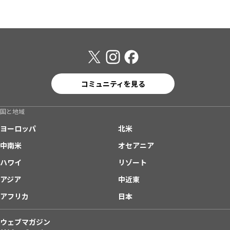
コミュニティを見る
国と地域
ヨーロッパ
北米
中南米
オセアニア
ハワイ
リゾート
アジア
中近東
アフリカ
日本
ウェブマガジン