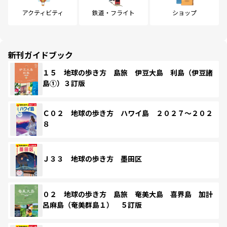
アクティビティ
鉄道・フライト
ショップ
新刊ガイドブック
１５ 地球の歩き方 島旅 伊豆大島 利島（伊豆諸
島①）３訂版
Ｃ０２ 地球の歩き方 ハワイ島 ２０２７～２０２
８
Ｊ３３ 地球の歩き方 墨田区
０２ 地球の歩き方 島旅 奄美大島 喜界島 加計
呂麻島（奄美群島１） ５訂版