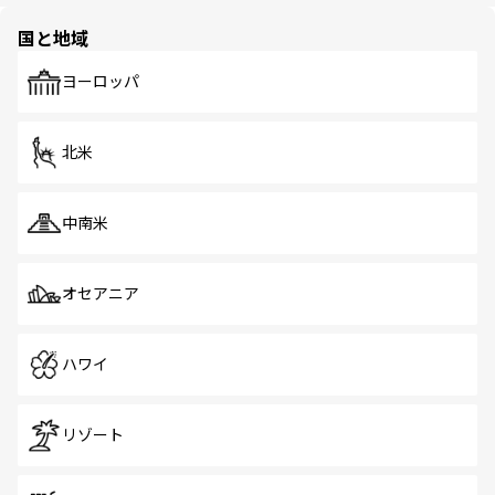
園や自然保護区など、自然が調和した近代的な景観と文化
の多様性あふれるカラフルな町は、どこを歩いても新しい
国と地域
発見がある。さらに、治安のよさや充実した公共交通機関
も、旅行者にとっては魅力的なポイント。グルメも豊富
で、ホーカーズは地元の風情を楽しめる外せないスポット
ヨーロッパ
だ。訪れる人を飽きさせないシンガポールで、多様な魅力
を体感しよう。 なお、新着のシンガポール情報は
コンテン
ツ一覧
を参照してほしい。
北米
中南米
オセアニア
ハワイ
リゾート