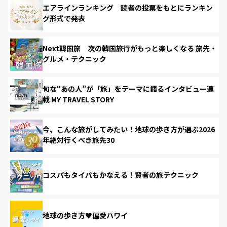
エアラインランキング 読者の投票をもとにランキン
グ形式で発表
Next韓国旅 次の韓国旅行がもっと楽しくなる 旅先・
グルメ・テクニック
旬な“あの人”が「旅」をテーマに語るインタビュー連
載 MY TRAVEL STORY
今、こんな旅がしてみたい！地球の歩き方が選ぶ2026
年絶対行くべき旅先30
コスパもタイパもかなえる！賢者の旅テクニック
地球の歩き方♥偏愛ハワイ