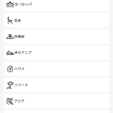
で、ホーカーズは地元の風情を楽しめる外せないスポット
ヨーロッパ
だ。訪れる人を飽きさせないシンガポールで、多様な魅力
を体感しよう。 なお、新着のシンガポール情報は
コンテン
ツ一覧
を参照してほしい。
北米
中南米
オセアニア
ハワイ
リゾート
アジア