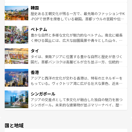
っている。訪れるたびに新しい発見と感動が待っているハ
ービーフなどの食文化も豊かで、美味しいものであふれて
北やノスタルジックな町並みが人気な九份（ジォウフェ
ワイを、存分に味わってほしい。 なお、新着のハワイ情報
韓国
いる。アクティビティも充実しており、サーフィンやダイ
ン）、静ひつな山岳地帯である台湾東部など、都市の喧騒
は
コンテンツ一覧
を参照してほしい。
ビング、ハイキングなど、アウトドア好きにはたまらな
と山間の静けさが共存しており、訪れる人に新しい発見と
歴史ある王朝文化が残る一方で、最先端のファッションやK
い。オーストラリアの多彩な魅力を存分に味わいつくそ
驚きをもたらしてくれる。また、奥深い台湾の食文化も魅
-POPで世界を席巻している韓国。首都ソウルの宮殿や伝統
う。 なお、新着のオーストラリア情報は
コンテンツ一覧
を
力で、夜市などの屋台グルメから高級料理、ヘルシーで美
家屋が並ぶエリアでは韓国の歴史と文化に浸ることがで
参照してほしい。
ベトナム
容にもいいと評判のスイーツなど、バラエティ豊かな料理
き、地方に足を延ばせば四季折々の自然美を楽しむことが
が味わえる。 なお、新着の台湾情報は
コンテンツ一覧
を参
できる。そして、キムチや焼肉、絶品のストリートフード
豊かな自然と多様な文化が魅力的なベトナム。南北に細長
照してほしい。
まで、さまざまな韓国料理が待っている。夜には、韓国な
く伸びる国土には、広大な田園風景や青々とした山々、世
らではのナイトライフも堪能できる。あたたかいホスピタ
界遺産に登録された壮大な自然景観が点在し、都市部では
タイ
リティに包まれながら、韓国の多彩な魅力を心ゆくまで味
急速な発展と共に伝統が息づく。ハノイの古い町並みやホ
わってみてほしい。 なお、新着の韓国情報は
コンテンツ一
ーチミン市のフランス統治時代の建物も、独特の雰囲気を
タイは、東南アジアに位置する豊かな自然と歴史が息づく
覧
を参照してほしい。
醸し出している。また、バラエティの豊かさとおいしさで
国だ。首都バンコクは高層ビルが立ち並ぶ一方、伝統的な
世界中の食通を魅了してやまないベトナム料理も魅力のひ
寺院や市場がいたるところに点在し、古きよき文化と現代
香港
とつ。フォーやバインミー、ベトナムコーヒーなどは、ぜ
の活気が交差している。北部ではチェンマイなどの山岳地
ひ現地で味わいたい。どの地域を訪れてもあたたかい人々
帯で自然と触れ合い、南部ではプーケットやクラビの美し
アジアと西洋の文化が交わる香港は、特有のエネルギーを
が旅行者を迎えてくれるので、きっと忘れられない旅にな
いビーチでリゾート気分を楽しむことができる。タイ料理
もっている。ヴィクトリア湾に広がる壮大な景色、近未来
るはずだ。 なお、新着のベトナム情報は
コンテンツ一覧
を
は世界的に有名で、屋台から高級レストランまで味覚を刺
的なアートスポット、そして歴史と現代が融合した町並
参照してほしい。
シンガポール
激する。気候は一年中温暖で、どの季節にも異なる楽しみ
み、どこを訪れても感動するはず。観光スポットが密集し
が待っている。親しみやすいタイの人々、仏教を中心とし
ており、効率よく見どころを回れるのも魅力。息をのむよ
アジアの交差点として多文化が融合した独自の魅力を放つ
た文化、そして多様な観光資源が、訪れる旅人を魅了し続
うな絶景から文化的な体験まで、香港を存分に楽しみ尽く
シンガポール。未来的な建築物が並ぶマリーナベイ、歴史
ける。 なお、新着のタイ情報は
コンテンツ一覧
を参照して
そう。 なお、新着の香港情報は
コンテンツ一覧
を参照して
と伝統を感じられるエスニックタウン、多数の緑豊かな公
ほしい。
ほしい。
園や自然保護区など、自然が調和した近代的な景観と文化
の多様性あふれるカラフルな町は、どこを歩いても新しい
国と地域
発見がある。さらに、治安のよさや充実した公共交通機関
も、旅行者にとっては魅力的なポイント。グルメも豊富