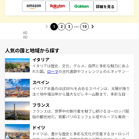
詳細を見る
…
1
2
3
10
AD
AD
人気の国と地域から探す
イタリア
イタリアは歴史、文化、グルメ、自然と多彩な魅力にあふ
れた国。
ローマ
の古代遺跡やフィレンツェのルネッサンス
美術、ヴェネツィアの運河など、歴史あるスポットはもち
スペイン
ろん、トスカーナの美しい田園風景やアマルフィ海岸の絶
景など、自然景観も見逃せない。観光の合間には、本場の
イベリア半島のほぼ80％を占めるスペインは、太陽が降り
ピザやパスタなど、絶品のイタリア料理を堪能することも
注ぐ地中海沿岸から雄大なピレネー山脈まで、多彩な自然
できる。朝目覚めてから夜眠るまで、すべての瞬間を楽し
と文化が詰まったヨーロッパ屈指の旅行先だ。多様な地域
フランス
ませてくれるイタリアで、忘れられない旅をしてみよう！
文化が根付くこの国では、情熱的なフラメンコ、熱気あふ
なお、新着のイタリア情報は
コンテンツ一覧
を参照してほ
れる闘牛、そして美味しいタパスが生活の一部となってい
フランスは、世界中の旅行者を魅了し続けるヨーロッパ屈
しい。
る。首都マドリードの洗練された雰囲気や、バルセロナの
指の観光地だ。首都パリのエッフェル塔やルーブル美術館
アートに溢れた街角から、地方では古代ローマ遺跡や中世
といった象徴的なスポットから、田舎町の古風な美しさま
ドイツ
の城塞都市、穏やかなビーチリゾートまで多彩な表情を見
で、幅広い魅力が詰まっている。華麗な宮殿、歴史的な大
せる。地方によって風土や気候が異なるスペインはその個
聖堂、美しいビーチ、そして豊かな自然が、訪れる者を心
ドイツは、豊かな歴史と多彩な文化が交差するヨーロッパ
性で訪れる人を魅了する。 なお、新着のスペイン情報は
コ
から魅了する。また、フランスは美食の国としても知ら