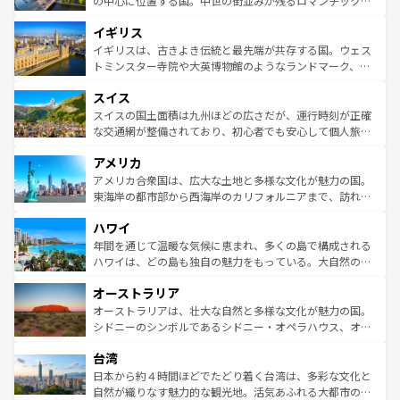
の中心に位置する国。中世の街並みが残るロマンチック街
ンテンツ一覧
を参照してほしい。
れ、フランス料理はユネスコ無形文化遺産にも登録されて
道から、未来を先取りするようなモダンな都市まで多様な
イギリス
いる。シャンパンの発祥地であるランス、プロヴァンスの
顔を持つこの国は、どこを歩いても飽きることがない。ベ
香り高いラベンダー畑など、多彩な楽しみ方が可能だ。さ
ルリンの文化的活気、バイエルン州のアルプスの絶景、そ
イギリスは、古きよき伝統と最先端が共存する国。ウェス
らに、パリ以外の地域にも魅力が溢れており、どの街角に
してライン川沿いのワイン畑といった風景は必見。ビール
トミンスター寺院や大英博物館のようなランドマーク、歴
も豊かな歴史と文化が息づいている。パリ以外の個性あふ
とソーセージを味わいながら地元の人と過ごす楽しい時間
史ある大学都市、美しい丘陵地帯や牧歌的な風景など、エ
れる地方に足を運ぶとそれぞれで全く異なる文化を体験で
スイス
は、お酒好きな人にはぜひ体験してほしい。 なお、新着の
リアごとに異なる魅力がある。また、優雅なアフタヌーン
きるだろう。 なお、新着のフランス情報は
コンテンツ一覧
ドイツ情報は
コンテンツ一覧
を参照してほしい。
ティー、ビール好きにはたまらない英国パブ、サッカー観
スイスの国土面積は九州ほどの広さだが、運行時刻が正確
を参照してほしい。
戦など、本場だからこそできる体験も豊富。イギリスを旅
な交通網が整備されており、初心者でも安心して個人旅行
して楽しみつくそう。 なお、新着のイギリス情報は
コンテ
を楽しめる。日本同様に時刻表どおりの旅が可能だ。中世
アメリカ
ンツ一覧
を参照してほしい。
の建物がそのまま残る町や、スイスならではのユニークな
博物館もあり、アルプス観光だけでなく町歩きも満喫する
アメリカ合衆国は、広大な土地と多様な文化が魅力の国。
ことができる。国民の所得が高いため物価も高いが、旅行
東海岸の都市部から西海岸のカリフォルニアまで、訪れる
者向けの交通パス提供のサービスもあり、うまく活用すれ
場所ごとに異なる風景と体験が待っている。ニューヨーク
ハワイ
ば市内交通費無料で観光を楽しむこともできる。 なお、新
のような巨大都市は、観光、ショッピング、エンターテイ
着のスイス情報は
コンテンツ一覧
を参照してほしい。
ンメントが詰まった刺激的なスポットだ。一方、アメリカ
年間を通じて温暖な気候に恵まれ、多くの島で構成される
西部には大自然が広がり、グランドキャニオンやイエロー
ハワイは、どの島も独自の魅力をもっている。大自然の神
ストーン国立公園といった絶景が堪能できる。さらに、南
秘を感じたいなら、火山が生み出した壮大な景観を誇るハ
オーストラリア
部のニューオーリンズでは、音楽と美食が融合した独特の
ワイ島は見逃せない。また、定番の観光地といえばオアフ
文化が魅力。旅行者はアメリカの各地域で異なる魅力を楽
島だが、静かな自然を求めるならマウイ島やカウアイ島が
オーストラリアは、壮大な自然と多様な文化が魅力の国。
しみながら、その多様性と豊かな歴史を感じることができ
おすすめ。エメラルドグリーンに輝く海をはじめ、豊かな
シドニーのシンボルであるシドニー・オペラハウス、オー
るだろう。車でのロードトリップや列車の旅も、アメリカ
文化や歴史が息づいている。「アロハスピリット」と呼ば
ストラリア東海岸北部に広がる大サンゴ礁地帯グレートバ
ならではの贅沢な旅のスタイルだ。 なお、新着のアメリカ
台湾
れるおもてなしの心で訪れる人々を迎えてくれるハワイの
リアリーフや大陸中央部にそびえるウルル（エアーズロッ
情報は
コンテンツ一覧
を参照してほしい。
人々、おいしいローカルフードやハワイアンミュージッ
ク）、タスマニアの美しい原生林やケアンズの熱帯雨林な
日本から約４時間ほどでたどり着く台湾は、多彩な文化と
ク、伝統的なフラダンスなど、すべてがハワイの魅力を彩
ど、見どころがたくさん。また、カフェやワイン、オージ
自然が織りなす魅力的な観光地。活気あふれる大都市の台