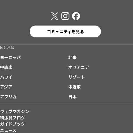
コミュニティを見る
国と地域
ヨーロッパ
北米
中南米
オセアニア
ハワイ
リゾート
アジア
中近東
アフリカ
日本
ウェブマガジン
特派員ブログ
ガイドブック
ニュース