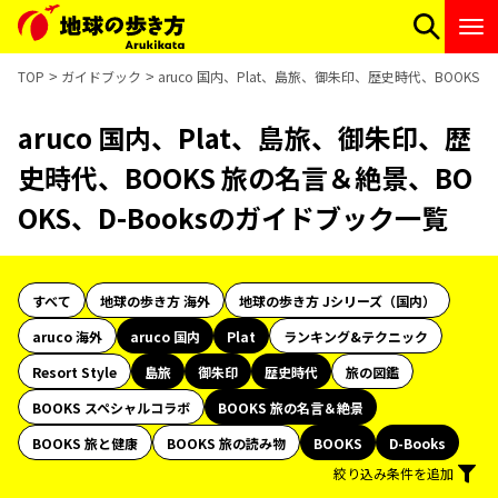
TOP
ガイドブック
aruco 国内、Plat、島旅、御朱印、歴史時代、BOOKS
aruco 国内、Plat、島旅、御朱印、歴
史時代、BOOKS 旅の名言＆絶景、BO
OKS、D-Booksのガイドブック一覧
すべて
地球の歩き方 海外
地球の歩き方 Jシリーズ（国内）
aruco 海外
aruco 国内
Plat
ランキング&テクニック
Resort Style
島旅
御朱印
歴史時代
旅の図鑑
BOOKS スペシャルコラボ
BOOKS 旅の名言＆絶景
BOOKS 旅と健康
BOOKS 旅の読み物
BOOKS
D-Books
絞り込み条件を追加