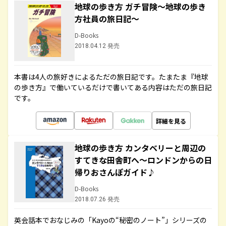
地球の歩き方 ガチ冒険～地球の歩き
方社員の旅日記～
D-Books
2018.04.12 発売
本書は4人の旅好きによるただの旅日記です。たまたま『地球
の歩き方』で働いているだけで書いてある内容はただの旅日記
です。
詳細を見る
地球の歩き方 カンタベリーと周辺の
すてきな田舎町へ～ロンドンからの日
帰りおさんぽガイド♪
D-Books
2018.07.26 発売
英会話本でおなじみの「Kayoの“秘密のノート”」シリーズの